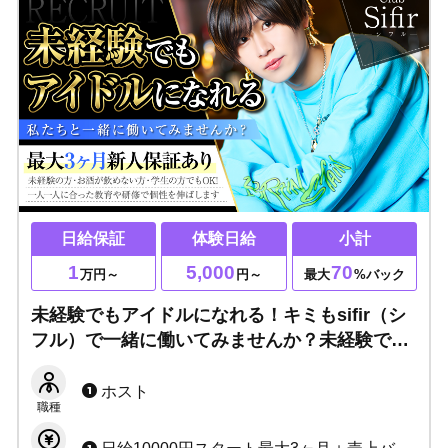
日給保証
体験日給
小計
1
5,000
70
万円～
円～
最大
%バック
未経験でもアイドルになれる！キミもsifir（シ
フル）で一緒に働いてみませんか？未経験でも
お酒が飲めなくてもOK▶個性を尊重する環境
なので自由な服装でOK！まずは体験入店へ！
ホスト
職種