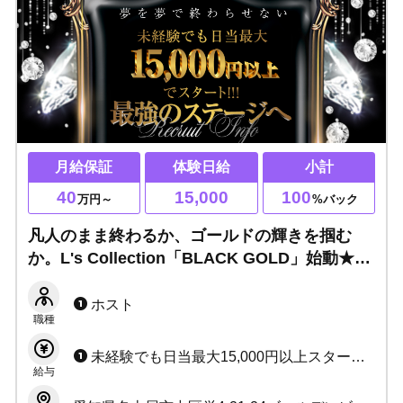
月給保証
体験日給
小計
40
15,000
100
万円～
%バック
凡人のまま終わるか、ゴールドの輝きを掴む
か。L's Collection「BLACK GOLD」始動★小
計100%or月給40万保証！人生の全盛期をフル
サポート！
ホスト
職種
未経験でも日当最大15,000円以上スタート！ ★初月から高日当＋安心保証 経験者は優遇スタート可能 ★今だけ日当保証UP＋入店祝金プレゼント
給与