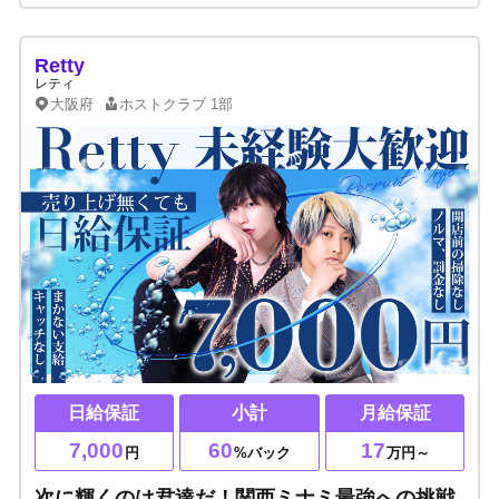
Retty
レティ
大阪府
ホストクラブ
1部
日給保証
小計
月給保証
7,000
60
17
円
%バック
万円～
次に輝くのは君達だ！関西ミナミ最強への挑戦