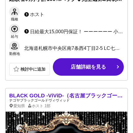
『ATELIER』で自分時間も収入も諦めず稼ぎま
せんか？
ホスト
職種
日給最大15,000円保証！ ーーーーーー 小計最大100%バック（経験者の方） 小計歩合56～91%バック (※詳しくはお気軽にお問い合わせください。） ーーーーーー ・日給日払い全額可能 ・入店祝い金あり ・給料350,000円保証 ・経験者の方、移籍金あり（応相談） ーーーーーー ▶各種賞金、手当なども充実しています！
給与
北海道札幌市中央区南7条西4丁目2-5 LC七番館 5F
勤務地
店舗詳細を見る
検討中に追加
BLACK GOLD -ViViD-（名古屋ブラックゴールドヴィヴィッド）
ナゴヤブラックゴールドヴィヴィッド
愛知県
ホスト
1部