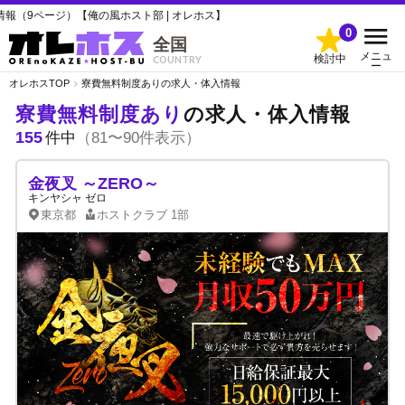
俺の風ホスト部 | オレホス】
0
全国
メニュ
検討中
COUNTRY
ー
オレホスTOP
寮費無料制度ありの求人・体入情報
寮費無料制度あり
の求人・体入情報
155
件中
（81〜90件表示）
金夜叉 ～ZERO～
キンヤシャ ゼロ
東京都
ホストクラブ
1部