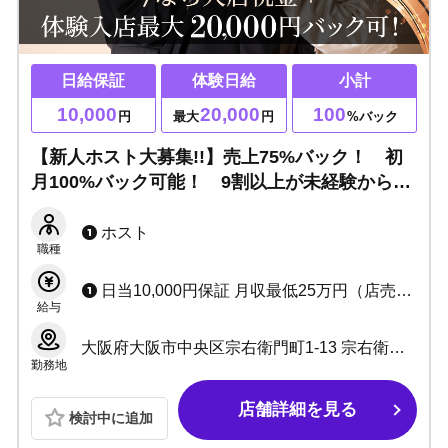
日給保証
体験日給
小計
10,000
20,000
100
円
最大
円
%バック
【新人ホスト大募集!!】売上75%バック！ 初
月100%バック可能！ 9割以上が未経験からの
入店で急成長しています！！
ホスト
職種
日当10,000円保証 月収最低25万円（店売上上がればUP） ＋歩合50%～+α
給与
大阪府大阪市中央区宗右衛門町1-13 宗右衛門町クリスタルビル8F
勤務地
店舗詳細を見る
検討中に追加