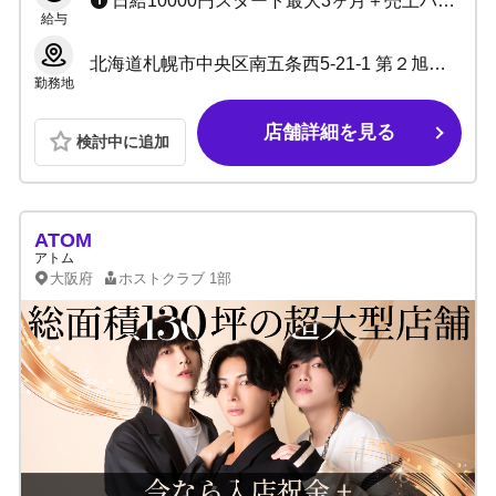
日給10000円スタート最大3ヶ月＋売上バック＋各種賞金 最大70%バック
給与
北海道札幌市中央区南五条西5-21-1 第２旭観光ビル
勤務地
店舗詳細を見る
検討中に追加
ATOM
アトム
大阪府
ホストクラブ
1部