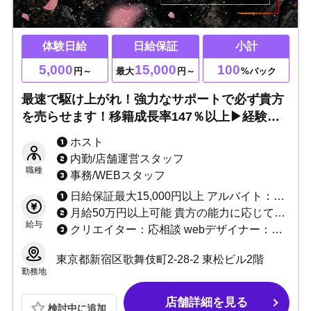
体験日給
日給保証
小計
5,000
15,000
100
円～
最大
円～
%バック
最速で駆け上がれ！強力なサポートで必ず貴方
を売らせます！移籍成長率147％以上▶経験者3
カ月総売100％バック！未経験でもMAX月収50
ホスト
万円！必要なのは貴方の本気と情熱です！
内勤/店舗運営スタッフ
職種
事務/WEBスタッフ
日給保証最大15,000円以上 アルバイト：最大時給2,000円！
月給50万円以上可能 貴方の能力に応じてお給料+α致します！
給与
クリエイター：応相談 webデザイナー：応相談
東京都新宿区歌舞伎町2-28-2 東松ビル2階
勤務地
店舗詳細を見る
検討中に追加