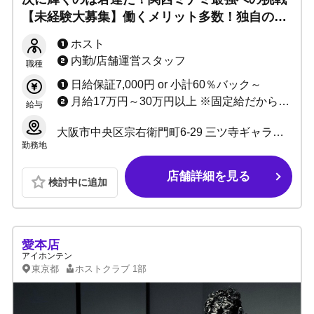
【未経験大募集】働くメリット多数！独自の環
境で全力サポート！体験入店随時募集中！！
ホスト
内勤/店舗運営スタッフ
職種
日給保証7,000円 or 小計60％バック～
月給17万円～30万円以上 ※固定給だから安定！
給与
大阪市中央区宗右衛門町6-29 三ツ寺ギャラクシービル3号館B1F
勤務地
店舗詳細を見る
検討中に追加
愛本店
アイホンテン
東京都
ホストクラブ
1部