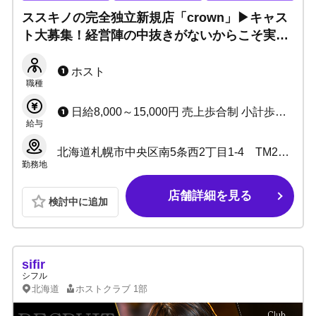
ススキノの完全独立新規店「crown」▶キャス
ト大募集！経営陣の中抜きがないからこそ実現
した、圧倒的な高還元と充実のサポート体制！
ホスト
職種
日給8,000～15,000円 売上歩合制 小計歩合：～ 100%
給与
北海道札幌市中央区南5条西2丁目1-4 TM26ビル 5F
勤務地
店舗詳細を見る
検討中に追加
sifir
シフル
北海道
ホストクラブ
1部