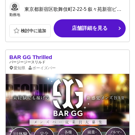
東京都新宿区歌舞伎町2-22-5 叙々苑新宿ビルII B1F
勤務地
店舗詳細を見る
検討中に追加
BAR GG Thrilled
バージージースリルド
愛知県
ボーイズバー