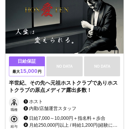
日給保証
NO DATA
NO DATA
15,000
最大
円
半世紀、その先へ元祖ホストクラブでありホス
トクラブの原点メディア露出多数！
ホスト
内勤/店舗運営スタッフ
職種
日給7,000～10,000円＋指名料＋歩合
月給250,000円以上 / 時給1,200円(経験により応相談)
給与