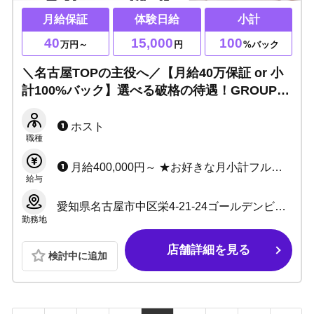
月給保証
体験日給
小計
40
15,000
100
万円～
円
%バック
＼名古屋TOPの主役へ／【月給40万保証 or 小
計100%バック】選べる破格の待遇！GROUP売
上No.1の実績店！初回数が多くチャンス多数🔥
君の人生を劇的に塗り替えろ！
ホスト
職種
月給400,000円～ ★お好きな月小計フルバック ★各種賞金あり ★経験問わず特別待遇あり
給与
愛知県名古屋市中区栄4-21-24ゴールデンビル1F
勤務地
店舗詳細を見る
検討中に追加