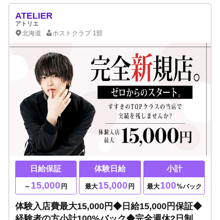
ATELIER
アトリエ
北海道
ホストクラブ
1部
日給保証
体験日給
小計
15,000
15,000
100
～
円
最大
円
最大
%バック
体験入店費最大15,000円◆日給15,000円保証◆
経験者の方小計100%バック◆完全週休2日制の