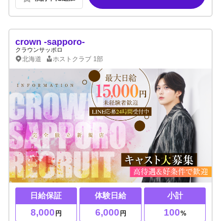
crown -sapporo-
クラウンサッポロ
北海道
ホストクラブ
1部
日給保証
体験日給
小計
8,000
6,000
100
円
円
%