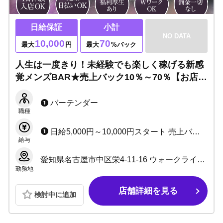
日給保証
小計
NO DATA
10,000
70
最大
円
最大
%バック
人生は一度きり！未経験でも楽しく稼げる新感
覚メンズBAR★売上バック10％～70％【お店か
ら徒歩5分圏内に寮完備】安心の法人経営グル
ープです！
バーテンダー
職種
日給5,000円～10,000円スタート 売上バックあり（10％～70％） 未経験から月収100万も可能です！ 更に出勤時間遅れシステム採用により、給料変わらずの時短勤務可能！
給与
愛知県名古屋市中区栄4-11-16 ウォークライオンビル 5F 501
勤務地
店舗詳細を見る
検討中に追加