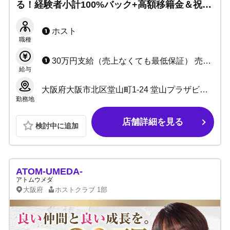
る！経験者小計100%バック+高額移籍金＆祝
金！「やりたい」を総合的に応援◎寮完備で手
ぶらでの入店も可能です！
ホスト
職種
30万円支給（売上なくても最低保証） 売上に応じた歩合給 ※詳細はお問い合わせ下さい
給与
大阪府大阪市北区堂山町1-24 堂山プラザビル1F
勤務地
店舗詳細を見る
検討中に追加
ATOM-UMEDA-
アトムウメダ
大阪府
ホストクラブ
1部