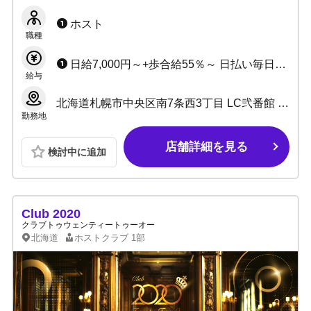
験からナンバー売上達成率80%☆長年の信頼と
実績で稼ぎやすさ抜群！
ホスト
職種
日給7,000円～+歩合給55％～ 日払い毎日可能！ 各種賞金多数！
給与
北海道札幌市中央区南7条西3丁目 LC弐番館 3F
勤務地
店舗詳細を見る
検討中に追加
Club 2020
クラブトゥウェンティートゥーオー
北海道
ホストクラブ
1部