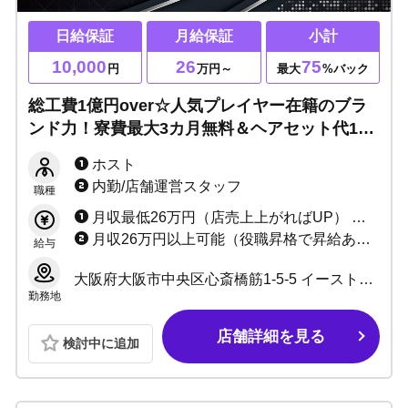
日給保証
月給保証
小計
10,000
26
75
円
万円～
最大
%バック
総工費1億円over☆人気プレイヤー在籍のブラ
ンド力！寮費最大3カ月無料＆ヘアセット代1カ
月無料！Youtubeなどのメディア露出多数☆イ
ホスト
ンフルエンサーと人気ホストを同時に目指せま
内勤/店舗運営スタッフ
職種
す！
月収最低26万円（店売上上がればUP） ＋歩合最大75%～+賞金/手当
月収26万円以上可能（役職昇格で昇給あり）
給与
大阪府大阪市中央区心斎橋筋1-5-5 イーストビル3F
勤務地
店舗詳細を見る
検討中に追加