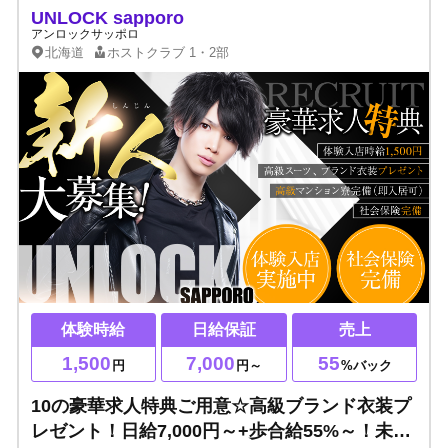
UNLOCK sapporo
アンロックサッポロ
北海道
ホストクラブ
1・2部
体験時給
日給保証
売上
1,500
7,000
55
円
円～
%バック
10の豪華求人特典ご用意☆高級ブランド衣装プ
レゼント！日給7,000円～+歩合給55%～！未経