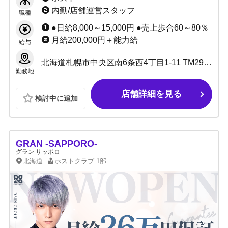
で稼げなかった方歓迎！移籍トラブルもスピー
内勤/店舗運営スタッフ
職種
ディに解決☆
●日給8,000～15,000円 ●売上歩合60～80％
月給200,000円＋能力給
給与
北海道札幌市中央区南6条西4丁目1-11 TM29ビル 3F
勤務地
店舗詳細を見る
検討中に追加
GRAN -SAPPORO-
グラン サッポロ
北海道
ホストクラブ
1部