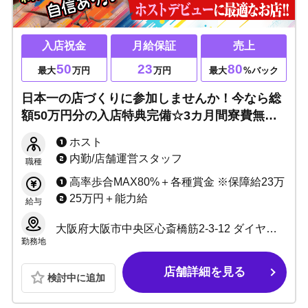
入店祝金
月給保証
売上
50
23
80
最大
万円
万円
最大
%バック
日本一の店づくりに参加しませんか！今なら総
額50万円分の入店特典完備☆3カ月間寮費無料
☆週休二日制☆お酒が飲めなくてもOK▶月間
ホスト
800万売り上げた実績アリ！完全バックアップ
内勤/店舗運営スタッフ
職種
します！
高率歩合MAX80%＋各種賞金 ※保障給23万
25万円＋能力給
給与
大阪府大阪市中央区心斎橋筋2-3-12 ダイヤモンドビル3F
勤務地
店舗詳細を見る
検討中に追加