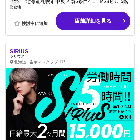
北海道札幌市中央区南6条西4-1 TM29ビル 5階
勤務地
店舗詳細を見る
検討中に追加
SIRIUS
シリウス
北海道
ホストクラブ
1部