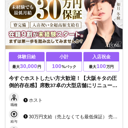
体験日給
小計
入店祝金
30,000
100
100
最大
円
%バック
最大
万円
今すぐホストしたい方大歓迎！【大阪キタの圧
倒的存在感】席数37卓の大型店舗にリニューア
ル！未経験の入店者多数♪売上0でも日給10,000
円保証！入店祝金超高額支給☆各種賞金多数☆
ホスト
職種
30万円支給（売上なくても最低保証） 売上に応じた歩合給 ※詳細はお問い合わせ下さい
給与