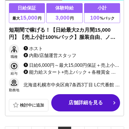
日給保証
体験時給
小計
15,000
3,000
100
最大
円
円
%バック
短期間で稼げる！【日給最大2カ月間15,000
円】【売上小計100%バック】服装自由、ノン
アル営業OK、学生さん終電上がりOK！遠方の
ホスト
方は交通費や上京費用サポート致します！
内勤/店舗運営スタッフ
職種
日給6,000円～最大15,000円保証＋売上小計最大100%バック＋各種手当、賞金多数
能力給スタート+売上バック＋各種賞金 ※試用期間あり（3カ月）
給与
北海道札幌市中央区南7条西3丁目 LC弐番館 5F
勤務地
店舗詳細を見る
検討中に追加