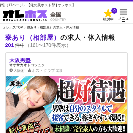
【俺の風ホスト部 | オレホス】
0
全国
メニュ
検討中
COUNTRY
ー
オレホスTOP
寮あり（相部屋）の求人・体入情報
寮あり（相部屋）
の求人・体入情報
201
件中
（161〜170件表示）
大阪男塾
オオサカオトコジュク
大阪府
ホストクラブ
1部