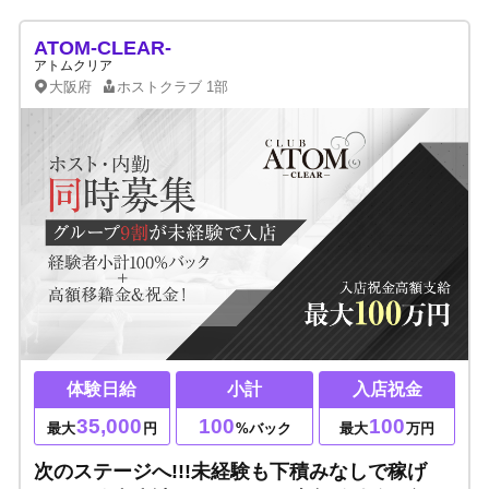
ATOM-CLEAR-
アトムクリア
大阪府
ホストクラブ
1部
体験日給
小計
入店祝金
35,000
100
100
最大
円
%バック
最大
万円
次のステージへ!!!未経験も下積みなしで稼げ