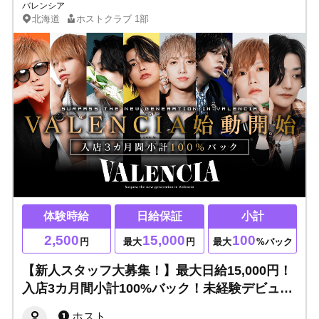
バレンシア
北海道
ホストクラブ
1部
体験時給
日給保証
小計
2,500
15,000
100
円
最大
円
最大
%バック
【新人スタッフ大募集！】最大日給15,000円！
入店3カ月間小計100%バック！未経験デビュー
しやすい最高レベルの教育システムあり◎他店
ホスト