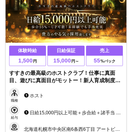
体験時給
日給保証
売上
1,500
15,000
55
円
円～
%バック
すすきの最高級のホストクラブ！仕事に真面
目、遊びに真面目がモットー！新人育成制度あ
り◎手当充実で未経験者、経験者どちらも安
心！社員旅行、レクリエーションも多数開催☆
ホスト
職種
日給15,000円以上可能＋歩合給＋諸手当 日給とは別で新人手当支給あり！
給与
北海道札幌市中央区南6条西6丁目 アートビル4F