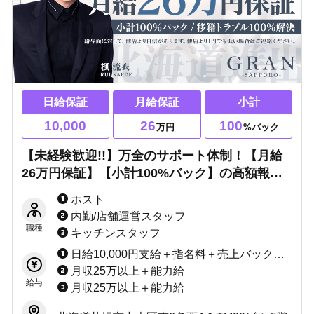
日給保証
月給保証
小計
10,000
26
100
万円
%バック
【未経験歓迎!!】万全のサポート体制！【月給
26万円保証】【小計100%バック】の高額報酬
☆体験入店制度/見学制度あり◎安心のグループ
ホスト
企業！真面目にホストクラブを経営していま
内勤/店舗運営スタッフ
す！
職種
キッチンスタッフ
日給10,000円支給＋指名料＋売上バック＋賞金 ◆トータル最高小計102％
月収25万以上＋能力給
給与
月収25万以上＋能力給