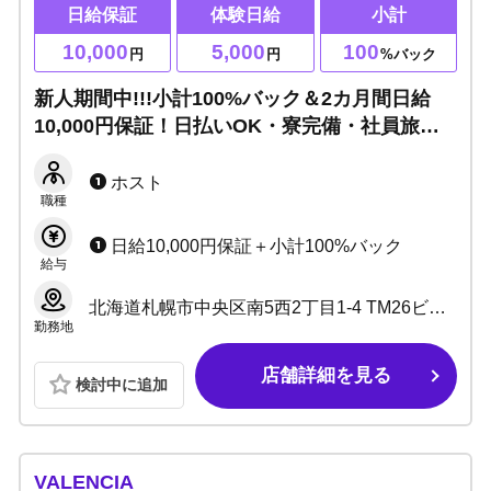
日給保証
体験日給
小計
10,000
5,000
100
円
円
%バック
新人期間中!!!小計100%バック＆2カ月間日給
10,000円保証！日払いOK・寮完備・社員旅行
あり◎未経験育成システム抜群！経験豊富な内
勤者が徹底サポート！
ホスト
職種
日給10,000円保証＋小計100%バック
給与
北海道札幌市中央区南5西2丁目1-4 TM26ビル 4F
勤務地
店舗詳細を見る
検討中に追加
VALENCIA