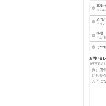
募集
※応募
給与
※ガソ
待遇
※土日
その
お問い合わ
※事実確認