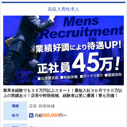
高収入男性求人
業界未経験でも３５万円以上スタート！最短入社３か月で５０万以
上の実績あり！店長や幹部候補、経験者は更に優遇！寮も完備！
店長･幹部候補
職種
500,000
月給
円〜
給与