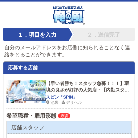
１．項目を入力
２．送信完了
自分のメールアドレスをお店側に知られることなく連
絡をとることができます。
応募する店舗
【早い者勝ち！スタッフ急募！！！】環
境の良さが好評の人気店・【内勤スタッ
フ】【送迎ドライバー時給1,600円、週1
スピン「SPIN」
日・2日の方でも大歓迎。】未経験OK！
池袋
デリヘル
研修期間があるのでご安心ください。20
希望職種・雇用形態
代、30代大歓迎！
店舗スタッフ