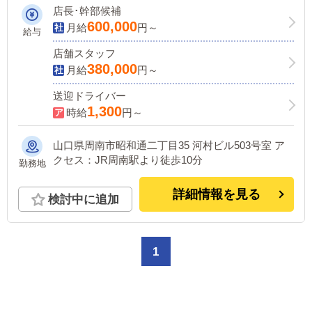
歴・経験不問で急募中！！
店長･幹部候補
600,000
月給
円～
給与
店舗スタッフ
380,000
月給
円～
送迎ドライバー
1,300
時給
円～
山口県周南市昭和通二丁目35 河村ビル503号室 ア
クセス：JR周南駅より徒歩10分
勤務地
詳細情報を見る
検討中に追加
1