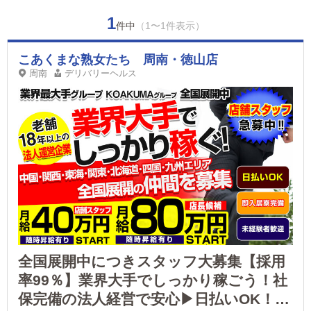
1
件中
（1〜1件表示）
こあくまな熟女たち 周南・徳山店
周南
デリバリーヘルス
全国展開中につきスタッフ大募集【採用
率99％】業界大手でしっかり稼ごう！社
保完備の法人経営で安心▶日払いOK！学