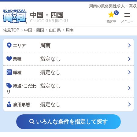
周南の風俗男性求人・高収入
0
中国・四国
CHUGOKU/SHIKOKU
検討中
メニュー
俺風TOP
中国・四国
山口県
周南
周南
エリア
指定なし
業種
指定なし
職種
指定なし
待遇･こだわ
り
指定なし
雇用形態
いろんな条件を指定して探す