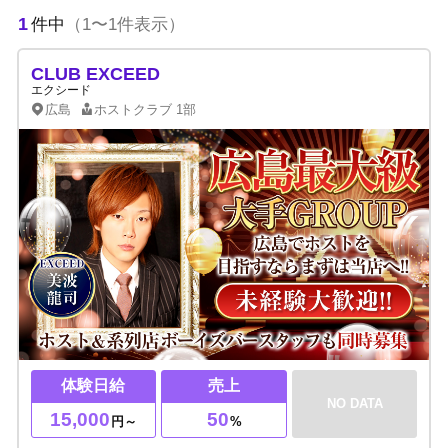
1
件中
（1〜1件表示）
CLUB EXCEED
エクシード
広島
ホストクラブ
1部
体験日給
売上
NO DATA
15,000
50
円～
%