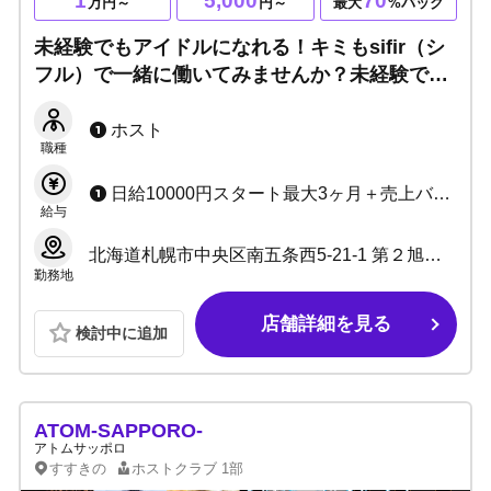
1
5,000
70
万円～
円～
最大
%バック
未経験でもアイドルになれる！キミもsifir（シ
フル）で一緒に働いてみませんか？未経験でも
お酒が飲めなくてもOK▶個性を尊重する環境
なので自由な服装でOK！まずは体験入店へ！
ホスト
職種
日給10000円スタート最大3ヶ月＋売上バック＋各種賞金 最大70%バック
給与
北海道札幌市中央区南五条西5-21-1 第２旭観光ビル
勤務地
店舗詳細を見る
検討中に追加
ATOM-SAPPORO-
アトムサッポロ
すすきの
ホストクラブ
1部