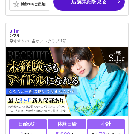
店舗詳細を見る
検討中に追加
sifir
シフル
すすきの
ホストクラブ
1部
日給保証
体験日給
小計