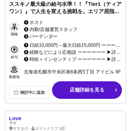
ススキノ最大級の給与水準！！『Tier1（ティア
ワン）』で人生を変える挑戦を。エリア屈指の
体験入店費＆日給保証で、あなたの成功を全面
ホスト
バックアップ！
内勤/店舗運営スタッフ
職種
バーテンダー
日給10,000円～最大日給15,000円 ーーーーーー 小計最大100%バック 総売上最大70%バック (※総売上小計バック率等は面接時にご説明いたします。） ーーーーーー ・未経験者安心の保証制度（4ヶ月間） ・経験者必見の移籍金制度あり ーーーーーー ▶給与一例 基本給として日給10,000円×25日＝250,000円（4ヶ月）
経験などにより応相談 ーーーーーー ▶詳しくはお気軽にお問い合わせください。
給与
時給＋インセンティブ ーーーーーー ▶詳しくはお気軽にお問い合わせください。
北海道札幌市中央区南6条西5丁目 アイビル 9F
勤務地
店舗詳細を見る
検討中に追加
Love
ラヴ
すすきの
ホストクラブ
1部