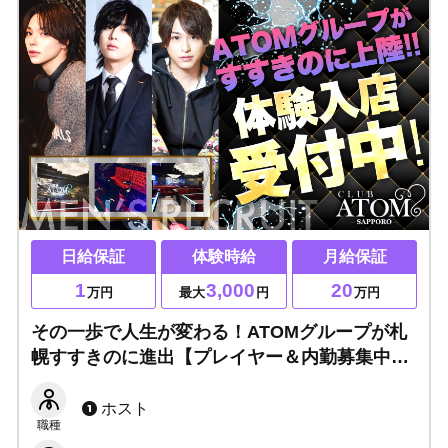
日給保証
体験時給
月給保証
1
3,000
20
万円
最大
円
万円
その一歩で人生が変わる！ATOMグループが札
幌すすきのに進出【プレイヤー＆内勤募集中】
安心安全のサポート体制完備！ホストするなら
今がチャンス！
ホスト
職種