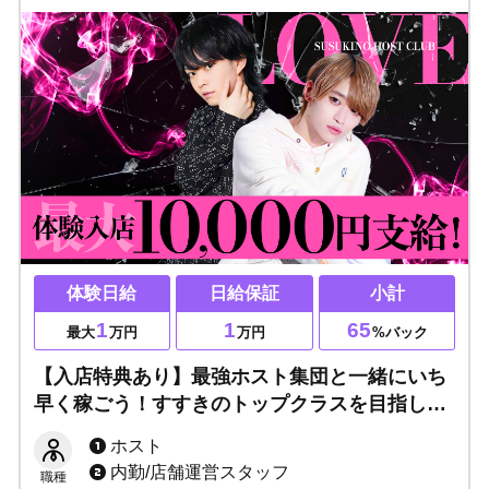
体験日給
日給保証
小計
1
1
65
最大
万円
万円
%バック
【入店特典あり】最強ホスト集団と一緒にいち
早く稼ごう！すすきのトップクラスを目指しま
す【候補生を大大大募集！】未経験・経験者ど
ホスト
ちらも大歓迎！特典多数でお待ちしておりま
内勤/店舗運営スタッフ
職種
す！！