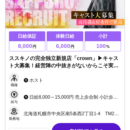
日給保証
体験日給
小計
8,000
6,000
100
円
円
%
ススキノの完全独立新規店「crown」▶キャス
ト大募集！経営陣の中抜きがないからこそ実現
した、圧倒的な高還元と充実のサポート体制！
ホスト
職種
日給8,000～15,000円 売上歩合制 小計歩合：～ 100%
給与
北海道札幌市中央区南5条西2丁目1-4 TM26ビル 5F
勤務地