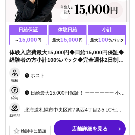
日給保証
体験日給
小計
15,000
15,000
100
～
円
最大
円
最大
%バック
体験入店費最大15,000円◆日給15,000円保証◆
経験者の方小計100%バック◆完全週休2日制の
『ATELIER』で自分時間も収入も諦めず稼ぎま
せんか？
ホスト
職種
日給最大15,000円保証！ ーーーーーー 小計最大100%バック（経験者の方） 小計歩合56～91%バック (※詳しくはお気軽にお問い合わせください。） ーーーーーー ・日給日払い全額可能 ・入店祝い金あり ・給料350,000円保証 ・経験者の方、移籍金あり（応相談） ーーーーーー ▶各種賞金、手当なども充実しています！
給与
北海道札幌市中央区南7条西4丁目2-5 LC七番館 5F
勤務地
店舗詳細を見る
検討中に追加