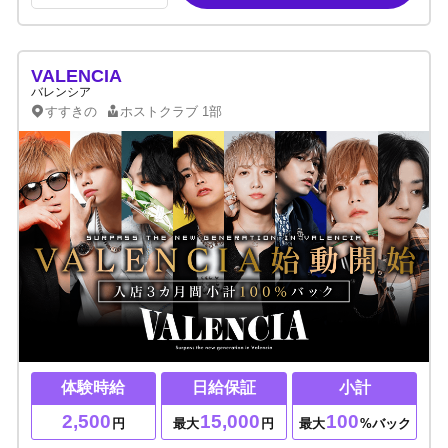
VALENCIA
バレンシア
すすきの
ホストクラブ
1部
体験時給
日給保証
小計
2,500
15,000
100
円
最大
円
最大
%バック