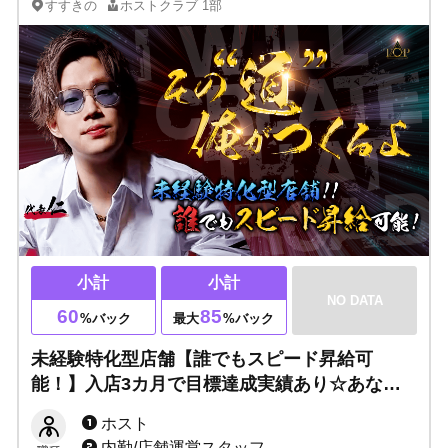
すすきの
ホストクラブ
1部
小計
小計
NO DATA
60
85
%バック
最大
%バック
未経験特化型店舗【誰でもスピード昇給可
能！】入店3カ月で目標達成実績あり☆あなた
のやる気を無駄にしません！1歩踏み出すだけ
ホスト
でOK！あとはお任せください。
内勤/店舗運営スタッフ