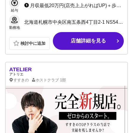
月収最低20万円(店売上上がればUP)＋歩合(総売50%～)＋賞金 ◆日給保証10,000円（月給保証20万）
給与
北海道札幌市中央区南五条西4丁目2-1 NS54ビル1.2階
勤務地
店舗詳細を見る
検討中に追加
ATELIER
アトリエ
すすきの
ホストクラブ
1部