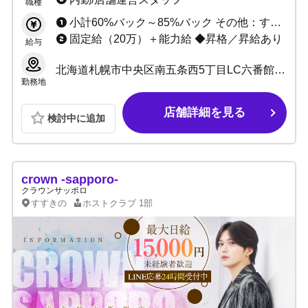
職種
小計60%バック～85%バック その他：すべて2,000円バック ☆最低保障給＋新人研修期間手当あり
固定給（20万）＋能力給 ◆昇格／昇給あり
給与
北海道札幌市中央区南五条西5丁目LC六番館B1F
勤務地
店舗詳細を見る
検討中に追加
crown -sapporo-
クラウンサッポロ
すすきの
ホストクラブ
1部