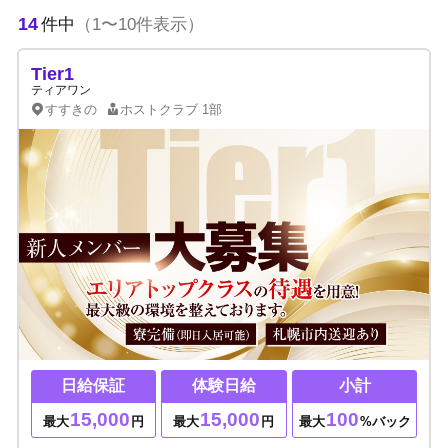
14
件中
（1〜10件表示）
Tier1
ティアワン
すすきの
ホストクラブ
1部
日給保証
体験日給
小計
15,000
15,000
100
最大
円
最大
円
最大
%バック