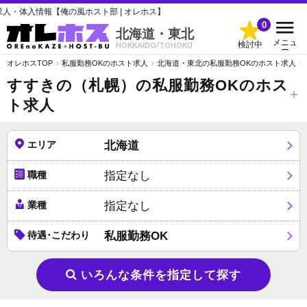
の風ホスト部 | オレホス】
0
北海道・東北
メニュ
検討中
HOKKAIDO/TOHOKU
ー
オレホスTOP
私服勤務OKのホスト求人
北海道・東北の私服勤務OKのホスト求人
すすきの（札幌）の私服勤務OKのホス
ト求人
エリア
北海道
職種
指定なし
業種
指定なし
待遇･こだわり
私服勤務OK
いろんな条件を指定して探す