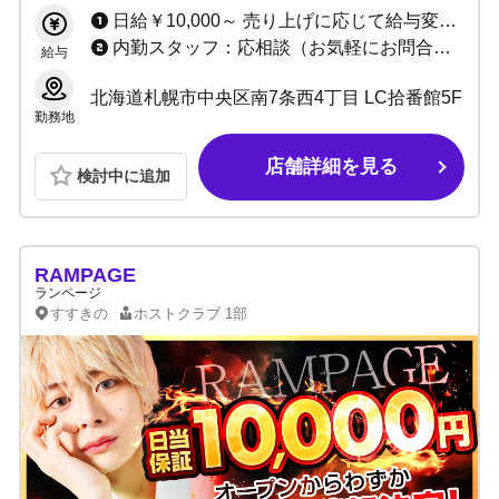
日給￥10,000～ 売り上げに応じて給与変動（小計売上65％以上）
内勤スタッフ：応相談（お気軽にお問合せください）
給与
北海道札幌市中央区南7条西4丁目 LC拾番館5F
勤務地
店舗詳細を見る
検討中に追加
RAMPAGE
ランページ
すすきの
ホストクラブ
1部