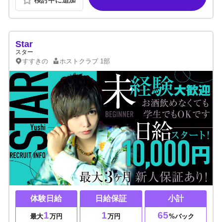
Star
スター
すすきの
ホストクラブ
1部
体験日給
日給保証
小計
1
1
65
最大
万円
万円
%バック