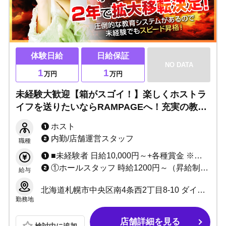
体験日給
日給保証
NO DATA
1
1
万円
万円
未経験大歓迎【箱がスゴイ！】楽しくホストラ
イフを送りたいならRAMPAGEへ！充実の教育
プログラムでスキルを磨き、将来的にも高収
ホスト
入！あなたの成長を全力サポート！
内勤/店舗運営スタッフ
職種
■未経験者 日給10,000円～+各種賞金 ※業界最高水準の日給保証システム ■経験者 歩合制度+各種賞金 ※業界最高水準の売上バックシステム ■アルバイト 時給2,000円+売上バック+その他バック（1日最大8,000円）
①ホールスタッフ 時給1200円～（昇給制度あり） ②運営スタッフ 月給25万円～ ③内勤スタッフ 月給20万円～ ※詳細は面接時にご相談ください。あなたに合った報酬システムをお話させていただきます！
給与
北海道札幌市中央区南4条西2丁目8-10 ダイメックスプラザ5番館 4F
勤務地
店舗詳細を見る
検討中に追加