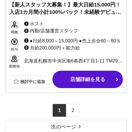
【新人スタッフ大募集！】最大日給15,000円！
入店3カ月間小計100%バック！未経験デビュー
しやすい最高レベルの教育システムあり◎他店
ホスト
で稼げなかった方歓迎！移籍トラブルもスピー
内勤/店舗運営スタッフ
職種
ディに解決☆
●日給8,000～15,000円 ●売上歩合60～80％
月給200,000円＋能力給
給与
北海道札幌市中央区南6条西4丁目1-11 TM29ビル 3F
勤務地
店舗詳細を見る
検討中に追加
1
2
次のページ