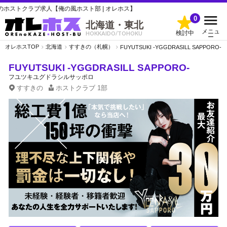
ブ求人【俺の風ホスト部 | オレホス】
0
北海道・東北
メニュ
検討中
HOKKAIDO/TOHOKU
ー
オレホスTOP
北海道
すすきの（札幌）
FUYUTSUKI -YGGDRASILL SAPPORO-
FUYUTSUKI -YGGDRASILL SAPPORO-
フユツキユグドラシルサッポロ
すすきの
ホストクラブ
1部