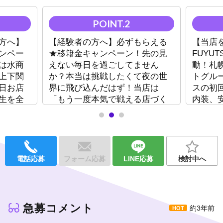
星の数ほどあるホストクラブの中で「どこで働いたらいいの？」
と悩んでいるならぜひ当店『FUYUTSUKI×YGGDRASILL』をお選
びください。
方へ】
【経験者の方へ】必ずもらえる
【当店
【入店特典】
ンペー
★移籍金キャンペーン！先の見
FUYUT
1.小計30万プレイヤー・現金30万保証！！
対象：未経験or地方在住者
は水商
えない毎日を過ごしてません
動！札
上下関
か？本当は挑戦したくて夜の世
トグル
2.必ずもらえる★移籍金キャンペーン！！
日お店
界に飛び込んだはず！当店は
スの初
対象：経験者
生を全
「もう一度本気で戦える店づく
内装、
り」を徹底中！一緒に成長しま
なしの
3.お友達紹介で最大30万円
しょう！
ィア力
対象：誰でも
※A～Sクラスの移籍の場合はさらに報奨金を贈呈！
地方役職経験者の方へ
電話応募
フォーム応募
LINE応募
検討中へ
入店決定で個人用1Kマンション進呈！
詳しくはお気軽にご連絡ください！！
✼••┈┈••✼••┈┈••✼••┈┈••✼••┈┈••✼
急募コメント
約3年前