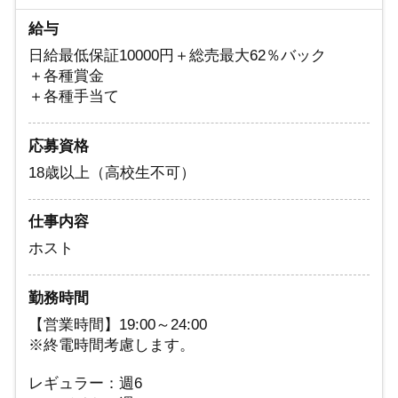
業界最速クラスの成長を見せる
給与
『FUYUTSUKI -YGGDRASILL SAPPORO-』
日給最低保証10000円＋総売最大62％バック
＋各種賞金
新たな挑戦はここから始まる！
＋各種手当て
ご応募お待ちしております！！
応募資格
18歳以上（高校生不可）
仕事内容
ホスト
勤務時間
【営業時間】19:00～24:00
※終電時間考慮します。
レギュラー：週6