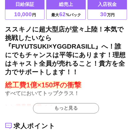
日給保証
総売上
入店祝金
10,000
62
30
円
最大
%バック
万円
ススキノに超大型店が堂々上陸！本気で
挑戦したいなら
『FUYUTSUKI×YGGDRASILL』へ！誰
にでもチャンスは平等にあります！理想
はキャスト全員が売れること！貴方を全
力でサポートします！！
総工費1億×150坪の衝撃
すべてにおいてトップクラス！
＼＼業界最大級／／
もっと見る
店舗規模・広告予算・報酬環境
求人ポイント
「本気で戦いたい」なら当店へ！