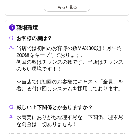
をご用意しております。
もっと見る
小計30万から給料折半になるので、少ない出勤
日数でもしっかり稼いでいただけます。
職場環境
本当に売れるか不安…
お客様の層は？
実績に基づいた指導力とマニュアル・セミナー
当店では初回のお客様の数MAX300組！月平均
で、未経験の貴方にしかできない「良い所をの
200組をキープしております。
ばし、悪い所をゆっくり克服する」スタイルで
初回の数はチャンスの数です、当店はチャンス
売り上げをサポートします!!!
の多い環境です！！
※当店では初回のお客様にキャスト「全員」を
着ける付け回しシステムを採用しております。
厳しい上下関係とかありますか？
水商売にありがちな理不尽な上下関係、理不尽
な罰金は一切ありません！