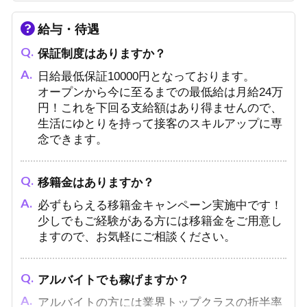
給与・待遇
お酒が飲めないのですが、応募できますか？
保証制度はありますか？
問題ありません！
日給最低保証10000円となっております。
当店ではお酒をほとんど飲まずに何百万も売り
オープンから今に至るまでの最低給は月給24万
上げている先輩もいます!
円！これを下回る支給額はあり得ませんので、
生活にゆとりを持って接客のスキルアップに専
念できます。
面接ではどんな事を聞かれますか？
難しい事は聞きません。貴方のやりたい事を聞
かせてください。
移籍金はありますか？
必ずもらえる移籍金キャンペーン実施中です！
少しでもご経験がある方には移籍金をご用意し
ますので、お気軽にご相談ください。
アルバイトでも稼げますか？
アルバイトの方には業界トップクラスの折半率