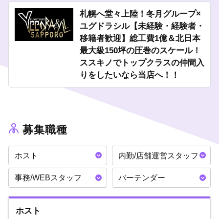
■圧巻のスケール！
社美緒監修・有名デザイナーによる豪華な内装、70坪から150坪
札幌へ堂々上陸！冬月グループ×
に及ぶ選べる大型フロア店舗！
ユグドラシル【未経験・経験者・
せっかく働くなら豪華な内装のお店がいいですよね！それはお客
移籍者歓迎】総工費1億＆北日本
様目線でも言えることです。ラグジュアリーな内装がお客様の気
最大級150坪の圧巻のスケール！
分を盛り上げ、キャストの接客能力を底上げ！！
出勤するのが楽しくなるような、
圧巻のエンターテインメント空
ススキノでトップクラスの仲間入
間
をぜひ体感してください。
りをしたいなら当店へ！！
■業界トップクラスの初回数
初回の数はチャンスの数！
！シンプルに「チャンスが多い店」で
す！いくら充実した研修マニュアルがあっても、研修ばかりして
いたのでは実際の顧客獲得にはつながりません。
募集職種
当店では初回のお客様に
キャストを全員つける付け回しシステム
を採用中！新人も幹部もチャンスは平等です。
ホスト
内勤/店舗運営スタッフ
■FGHDサポートによる最大級のメディア力
歌舞伎町最大級の店舗数を誇る
FGHD（冬月グループ）による完
事務/WEBスタッフ
バーテンダー
全サポート体制
が整っています！
看板トラックを始めとする充実した自社広告媒体×徹底したSNS戦
略で、他社の後追いを許さない
売上と知名度の成長を約束
しま
ホスト
す！！