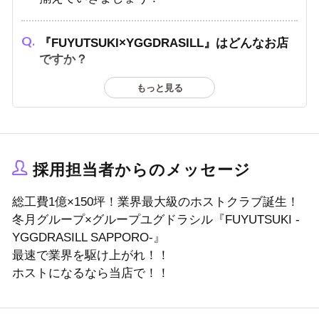
『FUYUTSUKI×YGGDRASILL』はどんなお店
ですか？
本当は皆挑戦したくて、夜の世界に飛び込んだ
もっと見る
はずです。
『FUYUTSUKI×YGGDRASILL』は、そんな男の
子達がもう一度「本気」で戦える店作りを徹底
しています。
採用担当者からのメッセージ
「できる事を尊重して、できない事はゆっくり
総工費1億×150坪！業界最大級のホストクラブ誕生！
克服する」
冬月グループ×グループユグドラシル『FUYUTSUKI -
という事を大事に、一緒に成長しましょう！！
YGGDRASILL SAPPORO-』
最速で業界を駆け上がれ！！
ホストになるなら当店で！！