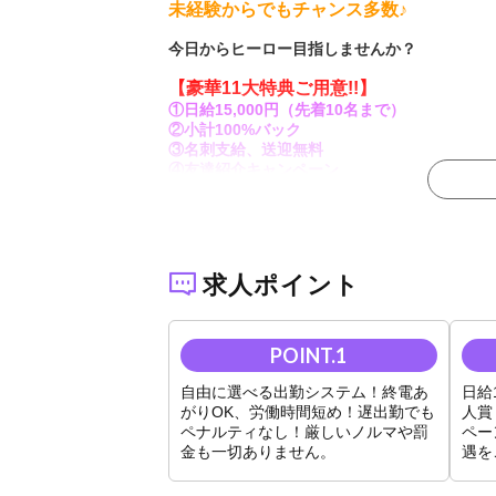
未経験からでもチャンス多数♪
今日からヒーロー目指しませんか？
【豪華11大特典ご用意!!】
①日給15,000円（先着10名まで）
②小計100%バック
③名刺支給、送迎無料
④友達紹介キャンペーン
⑤有名雑誌モデル掲載
⑥すすきの大型ビジョン制度
⑦有給制度寮費3カ月無料
◆
・
◆
・
◆
・
◆
・
◆
求人ポイント
自由に選べる出勤システムで自分合う働き方を
遅出勤＆労働時間短め◎
終電あがりもOK◎
自由に選べる出勤システム！終電あ
日給
がりOK、労働時間短め！遅出勤でも
人賞
厳しいノルマや罰金、ペナルティは一切ありま
ペナルティなし！厳しいノルマや罰
ペー
全員がしっかり稼げる給料システムをご用意し
金も一切ありません。
遇を
【研修制度あり！】
未経験の方は接客研修・技能研修カリキュラム