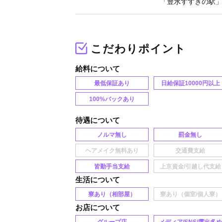
「豊水すすきの駅」
こだわりポイント
給料
最低保証あり
日給保証10000円以上
100%バックあり
待遇
ノルマ無し
罰金無し
皆勤手当支給
生活
寮あり（相部屋）
お店