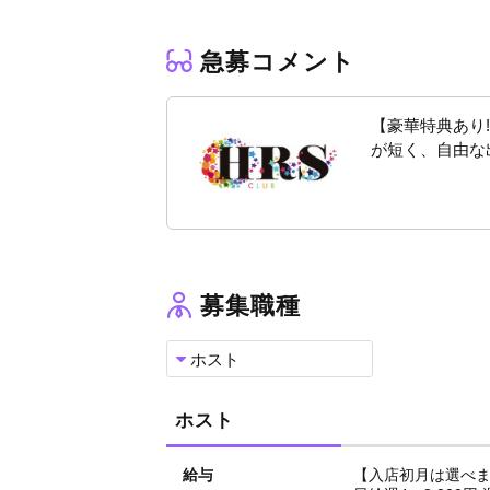
ホストのマナーやルール、稼ぐためのポイント
チャンス多数の環境でやりがいも抜群で
急募コメント
＼志望動機はなんでもOK！／
・稼いでみたい
【豪華特典あり
・有名になりたい
が短く、自由な
・ホストに興味がある
・女の子にモテたい
貴方のやる気を尊重します！
気になることはお気軽にご質問ください。
【お友達紹介キャンペーン贈呈中!!】
募集職種
いつでもご応募お待ちしております！
ホスト
ホスト
給与
【入店初月は選べます