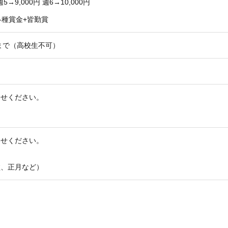
5→9,000円 週6→10,000円
各種賞金+皆勤賞
位まで（高校生不可）
わせください。
り
わせください。
盆、正月など）