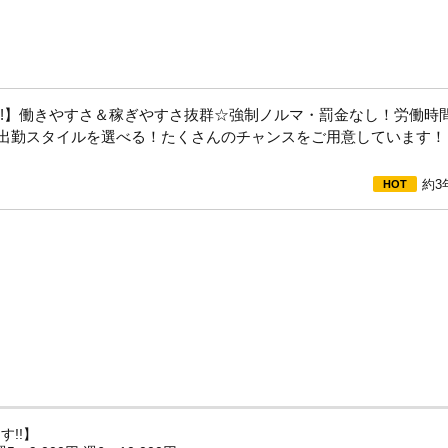
などを全てご提供致します！
す☆
!!】働きやすさ＆稼ぎやすさ抜群☆強制ノルマ・罰金なし！労働時
出勤スタイルを選べる！たくさんのチャンスをご用意しています！
約3
!!】