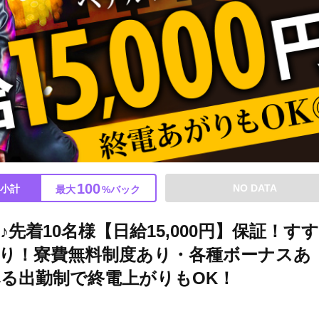
100
NO DATA
小計
最大
%バック
先着10名様【日給15,000円】保証！す
り！寮費無料制度あり・各種ボーナスあ
る出勤制で終電上がりもOK！