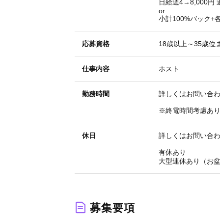
日給週4→8,000円 週
or
小計100%バック+
応募資格
18歳以上～35歳
仕事内容
ホスト
勤務時間
詳しくはお問い合
※終電時間考慮あ
休日
詳しくはお問い合
有休あり
大型連休あり（お
募集要項