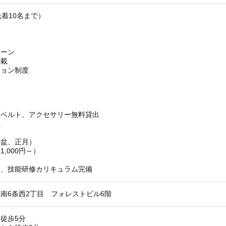
先着10名まで）
ペーン
掲載
ジョン制度
、ベルト、アクセサリー無料貸出
数
お盆、正月）
,000円～）
備
修、技能研修カリキュラム完備
南6条西2丁目 フォレストビル6階
徒歩5分