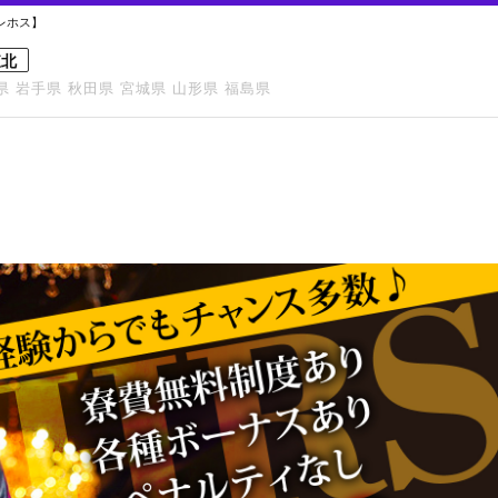
オレホス】
東北
県
岩手県
秋田県
宮城県
山形県
福島県