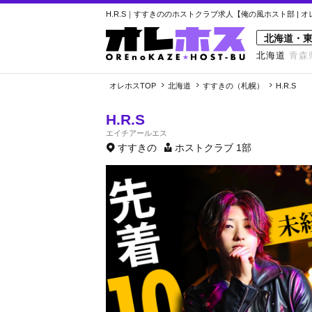
H.R.S｜すすきののホストクラブ求人【俺の風ホスト部 | 
北海道・
北海道
青森
オレホスTOP
北海道
すすきの（札幌）
H.R.S
H.R.S
エイチアールエス
すすきの
ホストクラブ
1部