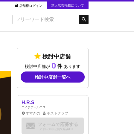
求人広告掲載について
店舗様ログイン
検討中店舗
0
検討中店舗が
あります
検討中店舗一覧へ
H.R.S
エイチアールエス
すすきの
ホストクラブ
フォームで応募する
アドレス非公開で応募OK！