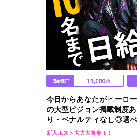
15,000
日給保証
円
今日からあなたがヒーロー♪
の大型ビジョン掲載制度あ
り・ペナルティなし◎選べ
新人ホスト大大大募集！！