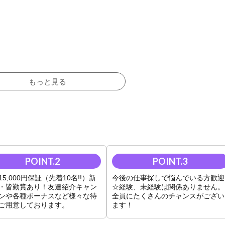
もっと見る
していただけます。
15,000円保証（先着10名!!）新
今後の仕事探しで悩んでいる方歓迎
・皆勤賞あり！友達紹介キャン
☆経験、未経験は関係ありません。
せん。
ンや各種ボーナスなど様々な待
全員にたくさんのチャンスがござい
ています！
ご用意しております。
ます！
を受講可能です。