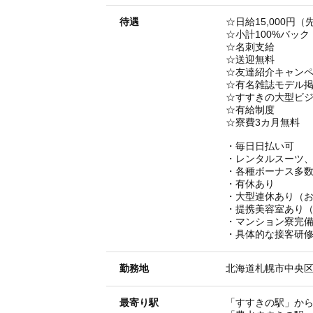
待遇
☆日給15,000円（
☆小計100%バック
☆名刺支給
☆送迎無料
☆友達紹介キャン
☆有名雑誌モデル
☆すすきの大型ビ
☆有給制度
☆寮費3カ月無料
・毎日日払い可
・レンタルスーツ
・各種ボーナス多
・有休あり
・大型連休あり（
・提携美容室あり（1
・マンション寮完
・具体的な接客研
勤務地
北海道札幌市中央区
最寄り駅
「すすきの駅」から