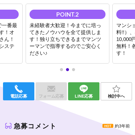
◆
移籍金用意あり
◆
ヘアメイク1カ月無料
◆
寮費3カ月無料
◆
名刺100枚無料
Pで一番最
未経験者大歓迎！今までに培っ
マンシ
◆
最初の宣材用撮影無料
す！オ
てきたノウハウを全て提供しま
料!!）
◆
年2回旅行あり
さん！
す！独り立ちできるまでマンツ
10,0
◆
レクリエーションの充実
◆
小計100%バック
システ
ーマンで指導するのでご安心く
無料！
ださい♪
す！
☆ﾟ+o｡☆｡o+ﾟ☆ﾟ+o｡☆｡o+ﾟ☆ﾟ
エアグルで働くメリット！
①業界一の広告力
年間2億を投資！圧倒的な宣伝力で有名ホストを目指せます！
②メディアや芸能界との強いパイプ
電話応募
フォーム応募
LINE応募
検討中へ
テレビや雑誌などに強いパイプを持つ当グループだから芸能界デ
ビューのチャンスも！
③店舗シャッフルシステム
急募コメント
お店探しに迷っても安心♪気になる店舗を見学して自分に合うお店
約3年前
に入店できます！