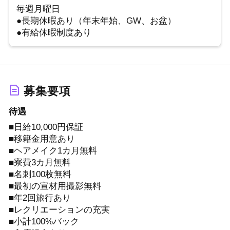
毎週月曜日
●長期休暇あり（年末年始、GW、お盆）
●有給休暇制度あり
募集要項
待遇
■日給10,000円保証
■移籍金用意あり
■ヘアメイク1カ月無料
■寮費3カ月無料
■名刺100枚無料
■最初の宣材用撮影無料
■年2回旅行あり
■レクリエーションの充実
■小計100%バック