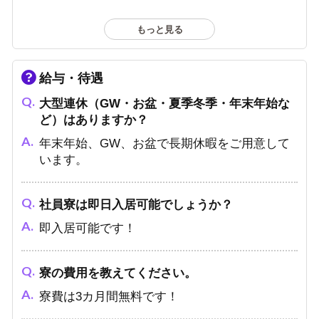
もっと見る
遠方・他府県からの応募はできますか？
寮をご用意していますので、遠方や他県の方も
お気軽にご応募ください。
給与・待遇
大型連休（GW・お盆・夏季冬季・年末年始な
ど）はありますか？
お酒が飲めないのですが、応募できますか？
年末年始、GW、お盆で長期休暇をご用意して
お酒が飲めなくても売上を作っているキャスト
います。
はいますので問題ありません！
社員寮は即日入居可能でしょうか？
何歳まで採用してくれますか？
即入居可能です！
30歳くらいまで採用しています。
寮の費用を教えてください。
寮費は3カ月間無料です！