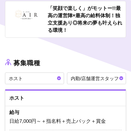
「笑顔で楽しく」がモットー!!最
さらに...将来的にも不安なし！！
ホストを卒業したあとの人生が心配という方は多いですよね。
高の運営陣×最高の給料体制！独
当グループはキャスト1人1人の個性を尊重して独立支援を行って
立支援あり◎将来の夢も叶えられ
います！
る環境！
BAR経営、FC展開、レストラン経営など。夢や目標も叶えられま
す！
◆
お酒が飲めなくてもOK
◆
新規来店数多数
募集職種
多数の有名ホストを輩出したエアグルだからこそ、
徹底した育成プランやマニュアルで全てのノウハウを提供いたし
ホスト
内勤/店舗運営スタッフ
ます！
面接終わりに体験入店可能◎
ホスト
まずはご質問やご相談だけもOKです！
お気軽にご応募ください。
給与
日給7,000円～＋指名料＋売上バック＋賞金