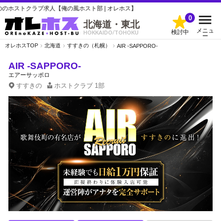
トクラブ求人【俺の風ホスト部 | オレホス】
0
北海道・東北
メニュ
検討中
HOKKAIDO/TOHOKU
ー
オレホスTOP
北海道
すすきの（札幌）
AIR -SAPPORO-
AIR -SAPPORO-
エアーサッポロ
すすきの
ホストクラブ
1部