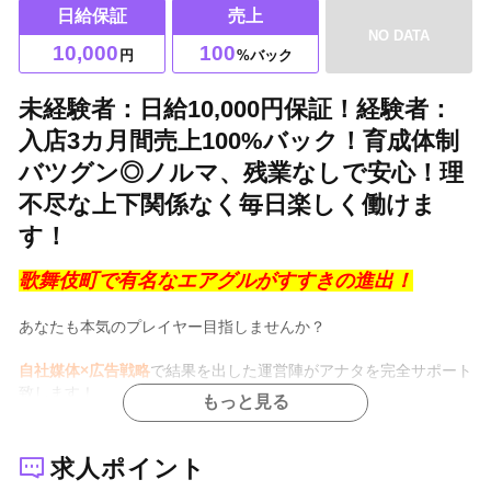
日給保証
売上
NO DATA
10,000
100
円
%バック
未経験者：日給10,000円保証！経験者：
入店3カ月間売上100%バック！育成体制
バツグン◎ノルマ、残業なしで安心！理
不尽な上下関係なく毎日楽しく働けま
す！
歌舞伎町で有名なエアグルがすすきの進出！
あなたも本気のプレイヤー目指しませんか？
自社媒体×広告戦略
で結果を出した運営陣がアナタを完全サポート
致します！
もっと見る
☆ﾟ+o｡☆｡o+ﾟ☆ﾟ+o｡☆｡o+ﾟ☆ﾟ
求人ポイント
◆
日給10,000円保証