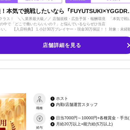
ススキノに超大型店が堂々上陸！本気で挑戦したいなら『FUYUTSUKI×YGGDRAS
ップクラス！ ＼＼業界最大級／／ 店舗規模・広告予算・報酬環境 「本気で戦
ブの中で「どこで働いたらいいの？」と悩んでいるならぜひ当店
ください。 【入店特典】 1.小計30万プレイヤー・現金30万保証！！ 対象：未経験
ン！！ 対象：経験者 3.お友達紹介で最大30万円 対象：誰でも ※A～Sク
職経験者の方へ 入店決定で個人用1Kマンション進呈！ 詳しくはお気軽にご
店舗詳細を見る
••✼••┈┈••✼ ■圧巻のスケール！ 社美緒監修・有名デザイナーによる豪華な内装、7
っかく働くなら豪華な内装のお店がいいですよね！それはお客様目線でも言え
を盛り上げ、キャストの接客能力を底上げ！！ 出勤するのが楽しくなるよう
感してください。 ■業界トップクラスの初回数 初回の数はチャンスの数！
実した研修マニュアルがあっても、研修ばかりしていたのでは実際の顧客獲
キャストを全員つける付け回しシステムを採用中！新人も幹部もチャンスは平
ィア力 歌舞伎町最大級の店舗数を誇るFGHD（冬月グループ）による完全サポ
する充実した自社広告媒体×徹底したSNS戦略で、他社の後追いを許さない
を見せる 『FUYUTSUKI -YGGDRASILL SAPPORO-』 新たな挑
！！
ホスト
内勤/店舗運営スタッフ
職種
日当7000円
月給20万以上+能力給(5万以上)
給与