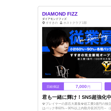
は埋もれてしまうのでは？」 そんな心配も当
ンスを割り振る独自の「初回優遇システム」を徹底しています。
バック」 経験者の方には高額歩合バック、移
DIAMOND FIZZ
といった不満を全てここで解消しましょう。 ┈
ダイアモンドフィズ
ション寮を完備し整形費用の支度金サポートま
すすきの
ホストクラブ
1部
歩を踏み出せます。 _________________ ◆◆ _________________ 給率高待遇でどこよりも最大限に評価いたします！！
「売れるビジョンが見えない」 「初回数が足り
します！！_________________ ◆◆ __
7,000
日給保証
円
💎プレイヤーの原石大募集💎総工費1億円の独
はバック率60%～90%以上内勤月収20万円～