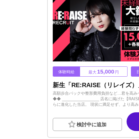
15,000
体験時給
最大
円
高額歩合バックや整形費用負担など…君を高みへ導く最高水準の待遇
◆◆ _________________ 店名に掲
らに進化した当店。 現状に満足せず、より高み
_________________ ◆◆ _________________ ▶ススキノ最大級の「最高の舞台」 ビルワンフロアを贅沢に使用した
ススキノでも指折りの圧倒的スケール！！ こ
┈┈┈┈┈┈┈┈┈┈┈ː✦ ▶自信あり！最強
検討中に追加
切不要です！！ 実績ある運営陣が接客の基礎か
す。┈┈┈┈┈┈┈┈┈┈┈ː✦ ▶安心の「日給保証制度」を完備 未経験の方が安心して挑戦できるよう日給10,000円〜をしっ
かり保証！！ 売上がない時期でも生活を支えます！┈┈┈┈┈┈┈┈┈┈┈