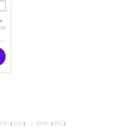
250%！未経験でもスピード昇給を目指しましょう！
その
雰囲
の
れ
すす
他
応
形県
（
山形
）
福島県
（
郡山
）