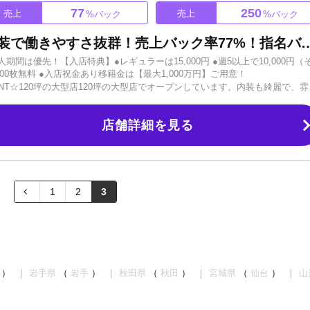
77
250
売上
売上
%バック
%バック
【120坪の超大型店舗】豪華内装で働きやすさ抜群！売上バック率77%！指名バック率驚異の
間は優先！【入店特典】●レギュラーは15,000円 ●週5以上で10,000円（
100枚無料 ●入店祝金あり移籍金は【最大1,000万円】ご用意！
hael』のPOINT☆120坪の大型店120坪の大型店でオープンしています。内装も綺麗で、
員実力者内勤全員が1,000万Playerで実力者が揃っています。さらに独自
ス☆ヘルプも強く、能力が他店よりも段違いでUPしますので、今のお店で売
店舗詳細を見る
圧倒的な広告宣伝力有名看板やアドトラックなど広告に力を入れています。
走らせています！（掲載者は3カ月おきに変わるので全員にチャンスあり！）
さえあれば誰でも歓迎！お酒が飲めなくてもOKコミュニケーションが苦手でもOK遠方や
トで有名になりたい、稼ぎたい方を全力でバックアップ！まずはお気軽にご
1
2
3
）
岩手県
（
岩手
）
秋田県
（
秋田
）
宮城県
（
仙台
）
山