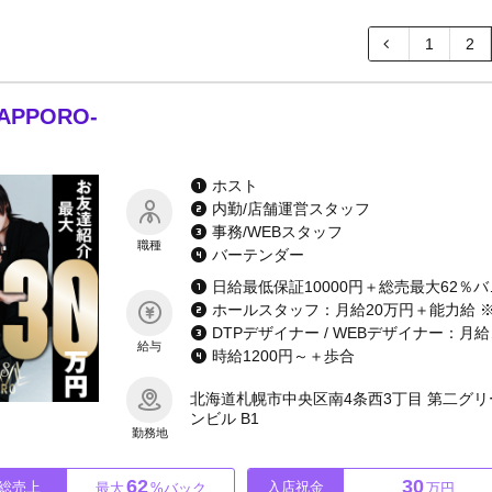
1
2
SAPPORO-
ホスト
内勤/店舗運営スタッフ
事務/WEBスタッフ
職種
バーテンダー
日給最低保証1
DTPデ
給与
時給1200円～＋歩合
北海道札幌市中央区南4条西3丁目 第二グリ
ンビル B1
勤務地
62
30
総売上
入店祝金
最大
%バック
万円