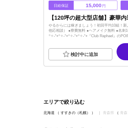
15,000
日給保証
円
やるからには稼ぎましょう！初回平均10組！新人期
他応相談） ●寮費無料 ●ヘアメイク無料 ●名刺
꙳✧˖°⌖꙳✧˖°⌖꙳✧˖°⌖꙳✧˖°⌖『Club Rap
気の良さで入店してくれた人も多数です！☆内勤全
研修制度で未経験でも売れやすさはトップクラ
にくいと感じてる方もぜひお越しください！☆
検討中に追加
きのエリアで誰もが耳に残るようなトラックを
꙳✧˖°⌖꙳✧˖°⌖꙳✧˖°⌖꙳✧˖°⌖「やる気」
県の方もオンライン面接で対応致します。ホス
募・お問い合わせください！
エリアで絞り込む
北海道
（
すすきの（札幌）
）
青森県
（
青森