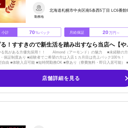
北海道札幌市中央区南5条西5丁目 LC6番館
勤務地
70
20
小計
月給保証
%バック
万円～
選べる給与体系でしっかり稼げる！すすきので新生活を
やる気がある方優先採用！！ Almond（アーモンド）の魅力 ■未経験の
金・手当・保証制度あり ■経験者でご希望の方は入店１カ月目は売上バック100
自由 ■体験入店可能 ■短時間勤務OK ■寮あり（寮費無料・即日入居可能） 
の他ご希望の待遇など面接でご相談ください！！ 【未経験の方へ】 少人数ですが
さでサポートいたします！ 新規のお客様続々ご来店中！スタッフの人数が
店舗詳細を見る
と稼げない？」 「未経験だから不安」 「しゃべるのがちょっと苦手」 「
ど…」 そんな理由で応募をためらっているならもったいない！！ たしかに「
」なら有利かもしれませんが、そんな人は全国を探してもほんの一握りいる
事なのは… 一歩を踏み出す勇気だけ！！ まずは応募しないと始まりません
もLINEでもどちらでも大丈夫です！！ 【経験者の方へ】 まず気になるのは
クは50％～70％のスライドシステム ・入店1ヶ月目は売上100％ 各種待
験に来てみてください！！ 経験者の方なら、当店のシステムの良さや働きやす
応募を！】 学歴・経験不問です！ まずは面接でお話のみでもOK。 ぜひお