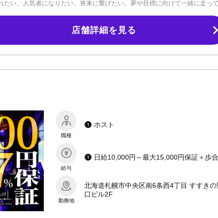
れたい、人気者になりたい、将来に繋げたい。夢や目標に向けて一緒に走っ
あり ★即日入居可能な寮完備 ★送迎あり ★遠方からの面接費用支給（条件
ける！！」■10年以上のキャリアを持つ運営スタッフ成功を目指す一番の近
店舗詳細を見る
ませんので、やる気のある方ぜひご連絡ください！ご応募・お問い合わせい
ホスト
職種
給与
北海道札幌市中央区南6条西4丁目 すすきの
口ビル2F
勤務地