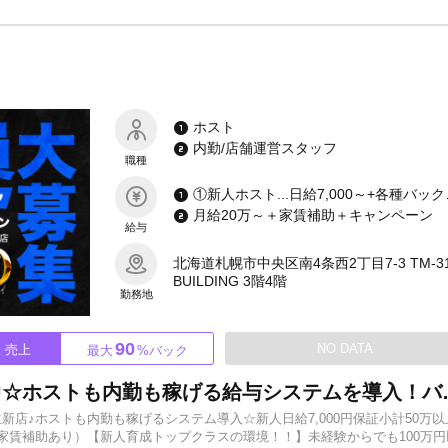
店では絶対にさせません。 ススキノ屈指の圧倒的な初回客数に加え、新人にチ
┈┈┈┈┈┈┈┈┈┈┈ː✦ ▶経験者も納得の「地域最高水準
籍金、各種支度金を惜しみなくご用意。 「初回が足りない」「サポートが弱い
┈┈┈┈┈┈┈┈┈┈ː✦ ▶充実の「福利厚生」で自分を磨く 即入居できる
でご用意！！ 名刺・宣材撮影・ヘアメイクも無料で、初期費用ゼロで夢への
ない」 「内勤のヘルプが足りない」 などなど… そんなすべての「ない」を
ホスト
_______________ 🎉1日体験入店歓迎🎉 まずはお気軽にご応募・ご連絡ください
内勤/店舗運営スタッフ
職種
①新人ホスト...日給7,000
月給20万～＋家賃補助＋キャンペーン
給与
北海道札幌市中央区南4条西2丁目7-3 TM-3
BUILDING 3階4階
勤務地
90
NO DATA
売上
最大
%バック
君も一緒に輝け！SNS超強化中☆ホストも内勤も稼げ
立新店♪ホストも内勤も稼げるシステム導入☆新人日給7,000円保証小計50万以
（家賃補助あり）【新人育成トップクラスの環境！！】未経験からでも100万円