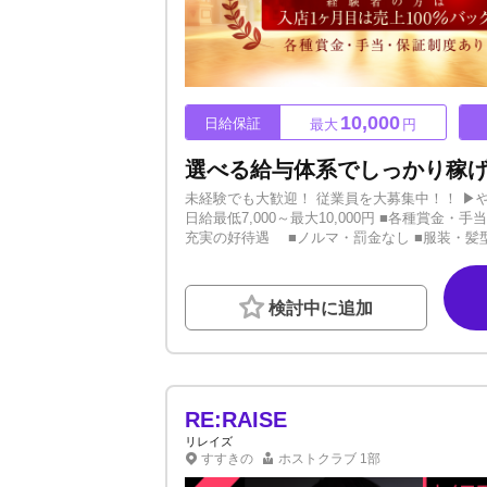
10,000
日給保証
最大
円
未経験でも大歓迎！ 従業員を大募集中！！ ▶
日給最低7,000～最大10,000円 ■各種賞
充実の好待遇 ■ノルマ・罰金なし ■服装・髪型
材写真撮影無料 ■慰安旅行あり etc… そ
輩後輩関係なく仲が良く、アットホームな温か
いからこそチャンス大！！ 「イケメンじゃない
検討中に追加
が飲めない・弱い」 「モテたことがないけれ
ケメンでしゃべりも上手で酒豪でモテまくる人
うかです！！ ホストをはじめるにあたって大
さっそく勇気を出してご連絡ください。 電話で
給料システムと環境面だと思います。 ・売上バッ
遇、環境面にも自信があります！ ぜひ一度体
RE:RAISE
を実感していただけると思います。 【まずはご
リレイズ
軽にご連絡ください！！
すすきの
ホストクラブ
1部