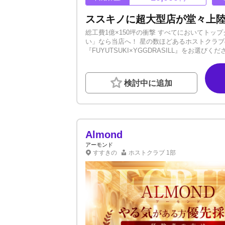
総工費1億×150坪の衝撃 すべてにおいてト
い」なら当店へ！ 星の数ほどあるホストクラ
『FUYUTSUKI×YGGDRASILL』をお選び
地方在住者 2.必ずもらえる★移籍金キャンペー
の移籍の場合はさらに報奨金を贈呈！ 地方役
絡ください！！ ✼••┈┈••✼••┈┈••✼••┈┈
検討中に追加
から150坪に及ぶ選べる大型フロア店舗！ せ
とです。ラグジュアリーな内装がお客様の気分
な、圧巻のエンターテインメント空間をぜひ体
ンプルに「チャンスが多い店」です！いくら充
はつながりません。 当店では初回のお客様に
です。 ■FGHDサポートによる最大級のメデ
Almond
ト体制が整っています！ 看板トラックを始めと
アーモンド
と知名度の成長を約束します！！ 業界最速クラスの成長
すすきの
ホストクラブ
1部
はここから始まる！ ご応募お待ちしております