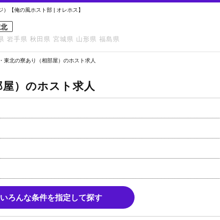
）【俺の風ホスト部 | オレホス】
東北
県
岩手県
秋田県
宮城県
山形県
福島県
・東北の寮あり（相部屋）のホスト求人
部屋）のホスト求人
いろんな条件を指定して探す