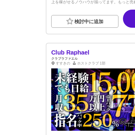
上を稼がせるノウハウが揃ってます。もっと売
ける環境です！★日払い、前払い可 ★有給制度
り） 「すすきのホスト界に足りないものを仕掛
ココにあります。経験・未経験は一切関係あり
検討中に追加
もお待ちしております。
Club Raphael
クラブラファエル
すすきの
ホストクラブ
1部