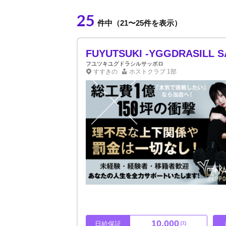
25
件中（21〜25件を表示）
FUYUTSUKI -YGGDRASILL 
フユツキユグドラシルサッポロ
すすきの
ホストクラブ
1部
10,000
日給保証
円