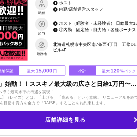
ホスト
内勤/店舗運営スタッフ
職種
給与
北海道札幌市中央区南7条西4丁目 五條DE
ビル4F
勤務地
15,000
120
日給保証
小計
最大
円
最大
%バック
新生「RE:RAISE（リレイズ）」始動！！ススキノ最大級の広さと日給1万円〜保証。最強の教育システム×圧倒的初回数で未経験から最速でスターへ！
を実現！ _________________
げた【RAISE】（レイズ）とは、「上げる」「高める」という意味。 リニューアルを経
を目指す貴方を全力で『RAISE』することをお約束します。
店内は
の豪華なステージが貴方の可能性を最大限まで引き出す最高の武器になります
店舗詳細を見る
の「教育システム」 「未経験から本当に売れるのか？」 そんな不安は当店に
ら最新のSNS戦略までマンツーマンで指導。 売れるための最短ルートを教え
ː✦ ▶圧倒的な「初回数」でチャンスを確約 「新人