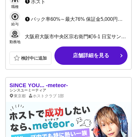
ホストライフを充実させましょう！
ホスト
職種
バック率60%～最大76% 保証金5,000円～10,000円
給与
大阪府大阪市中央区宗右衛門町6-1 日宝サンロードビル6F
勤務地
店舗詳細を見る
検討中に追加
SINCE YOU... -meteor-
シンスユーミーティア
東京都
ホストクラブ
1部