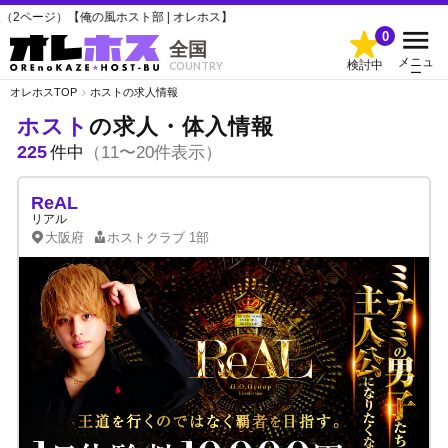
の風ホスト部 | オレホス】
0
全国
メニュ
検討中
COUNTRY
ー
オレホスTOP
ホストの求人情報
ホスト
の求人・体入情報
225
件中
（11〜20件表示）
ReAL
リアル
大阪府
ホストクラブ
1部