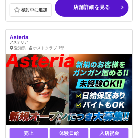
店舗詳細を見る
検討中に追加
Asteria
アステリア
愛知県
ホストクラブ
1部
売上
体験日給
入店祝金