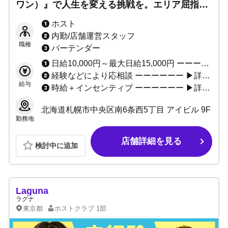
ワン）』で人生を変える挑戦を。エリア屈指の
体験入店費＆日給保証で、あなたの成功を全面
ホスト
バックアップ！
内勤/店舗運営スタッフ
職種
バーテンダー
日給10,000円～最大日給15,000円 ーーーーーー 小計最大100%バック 総売上最大70%バック (※総売上小計バック率等は面接時にご説明いたします。） ーーーーーー ・未経験者安心の保証制度（4ヶ月間） ・経験者必見の移籍金制度あり ーーーーーー ▶給与一例 基本給として日給10,000円×25日＝250,000円（4ヶ月）
経験などにより応相談 ーーーーーー ▶詳しくはお気軽にお問い合わせください。
給与
時給＋インセンティブ ーーーーーー ▶詳しくはお気軽にお問い合わせください。
北海道札幌市中央区南6条西5丁目 アイビル 9F
勤務地
店舗詳細を見る
検討中に追加
Laguna
ラグナ
東京都
ホストクラブ
1部