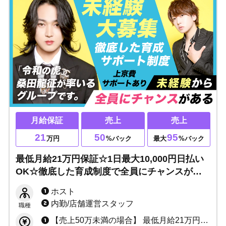
月給保証
売上
売上
21
50
95
万円
%バック
最大
%バック
最低月給21万円保証☆1日最大10,000円日払い
OK☆徹底した育成制度で全員にチャンスがあ
る！夢を叶えるならココです。
ホスト
内勤/店舗運営スタッフ
職種
【売上50万未満の場合】 最低月給21万円+売上50%バック+指名ポイントバック＋各種賞金 【売上50万以上の場合】 売上最低50%〜最大94.7%バック+指名ポイントバック+ボーナス＋各種賞金 ※最大10,000円まで日払い可能