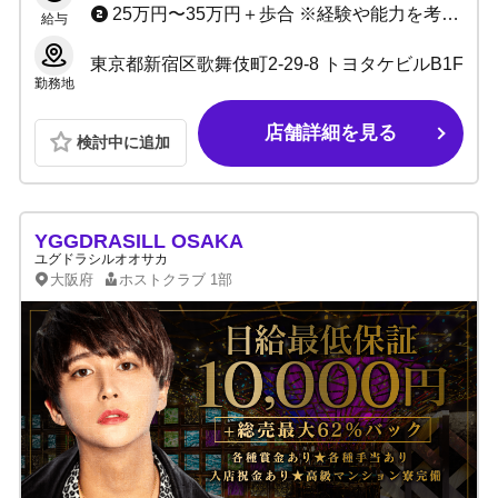
25万円〜35万円＋歩合 ※経験や能力を考慮して決定致します
給与
東京都新宿区歌舞伎町2-29-8 トヨタケビルB1F
勤務地
店舗詳細を見る
検討中に追加
YGGDRASILL OSAKA
ユグドラシルオオサカ
大阪府
ホストクラブ
1部