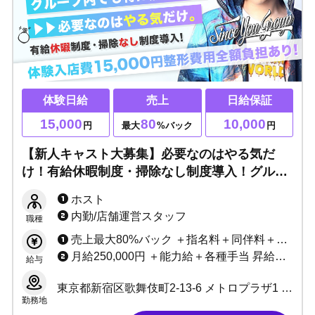
体験日給
売上
日給保証
15,000
80
10,000
円
最大
%バック
円
【新人キャスト大募集】必要なのはやる気だ
け！有給休暇制度・掃除なし制度導入！グルー
プで今一番熱い一族▶ホストで成功したい方大
ホスト
歓迎！
内勤/店舗運営スタッフ
職種
売上最大80%バック ＋指名料＋同伴料＋各種賞金
月給250,000円 ＋能力給＋各種手当 昇給随時
給与
東京都新宿区歌舞伎町2-13-6 メトロプラザ1 4階IJ室
勤務地