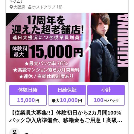
キジムナ
大阪府
ホストクラブ
1部
体験日給
日給保証
小計
15,000
10,000
100
円
最大
円
%バック
【従業員大募集!!】体験初日から2カ月間100%
バック◎入店準備金、移籍金もご用意！高級マ
ンション寮半年間無料と働きやすい環境です！