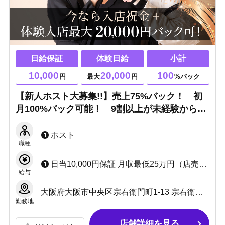
日給保証
体験日給
小計
10,000
20,000
100
円
最大
円
%バック
【新人ホスト大募集!!】売上75%バック！ 初
月100%バック可能！ 9割以上が未経験からの
入店で急成長しています！！
ホスト
職種
日当10,000円保証 月収最低25万円（店売上上がればUP） ＋歩合50%～+α
給与
大阪府大阪市中央区宗右衛門町1-13 宗右衛門町クリスタルビル8F
勤務地
店舗詳細を見る