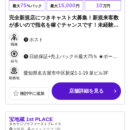
75
15,000
10
最大
%バック
最大
円
万円
完全新規店につきキャスト大募集！新規来客数
が多いので指名を稼ぐチャンスです！未経験者
積極採用＆空きポスト多数につき経験者も大歓
迎！名古屋新栄で稼ぐならAsteriaが熱い！！
ホスト
職種
日給保証+売上バック※最大75％ ★ボーナスも多数あり ★日払い制度あり ★罰金ノルマ一切無し
給与
愛知県名古屋市中区新栄1-1-19 泉ビル3F
勤務地
店舗詳細を見る
検討中に追加
宝地蔵 1st PLACE
タカラジゾウファーストプレイス
大阪府
ホストクラブ
1部