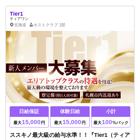
Tier1
ティアワン
北海道
ホストクラブ
1部
日給保証
体験日給
小計
15,000
15,000
100
最大
円
最大
円
最大
%バック
ススキノ最大級の給与水準！！『Tier1（ティア