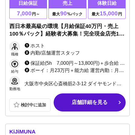
日給保証
売上
体験日給
7,000
90
15,000
円～
最大
%バック
最大
円
西日本最高級の環境【月給保証40万円・売上
100％バック】経験者大募集！完全現金店売1億
7400万over！関西大手ピースグループなのでサ
ホスト
ポート体制万全・未経験でも意欲があれば大歓
内勤/店舗運営スタッフ
職種
迎！！
保証給(5h 7,000円～13,800円)＋歩合給 ※バック率60～90%!! +功労金+賞金多数 （新人さんがとりやすい賞金たくさん用意しています）
ボーイ：月23万円＋能力給 運営内勤：月25万＋能力給＋賞金
給与
大阪市中央区心斎橋筋2-3-12 ダイヤモンドビル5F
勤務地
店舗詳細を見る
検討中に追加
KiJiMUNA