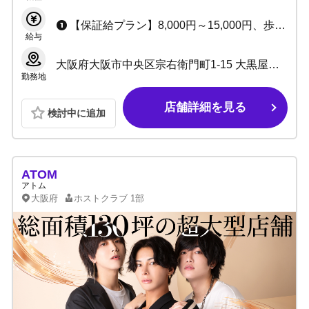
【保証給プラン】8,000円～15,000円、歩合35%～ （アルバイトは時給1,000円～2,500円、歩合33%～） 【歩合給プラン】40%～最大60%+α （アルバイトは歩合38%～） ・小計10%還元あり ・雑費引きなし
給与
大阪府大阪市中央区宗右衛門町1-15 大黒屋本店ビルB1F
勤務地
店舗詳細を見る
検討中に追加
ATOM
アトム
大阪府
ホストクラブ
1部