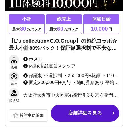
小計
総売上
体験日給
80
60
10,000
最大
%バック
最大
%バック
円
【L's collection×G.O.Group】の超絶コラボ☆
最大小計80%バック！保証額選択制で不安な
し！1日体験10,000円支給◎今度は貴方がミナ
ホスト
ミ男子の主人公になれる！
内勤/店舗運営スタッフ
職種
保証制 ※選択制 ・250,000円+報酬 ・150,000円+売上バック 歩合制 ※選択制 ・小計50～80%バック ・総売上45%～60%バック
固定200,000円+賞与 ・随時昇給あり 平均1年在籍で固定30～40万円
給与
大阪府大阪市中央区宗右衛門町3-8 宗右衛門町ギャラクシービル4F
勤務地
店舗詳細を見る
検討中に追加