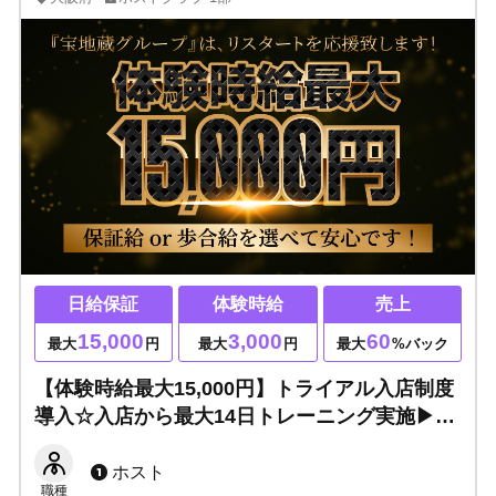
日給保証
体験時給
売上
15,000
3,000
60
最大
円
最大
円
最大
%バック
【体験時給最大15,000円】トライアル入店制度
導入☆入店から最大14日トレーニング実施▶未
経験でも大丈夫！保証給or歩合給を選べて安心
です！
ホスト
職種