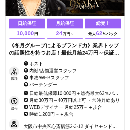
日給保証
月給保証
総売上
10,000
24
62
円
万円～
最大
%バック
《冬月グループによるブランド力》業界トップ
の話題性を持つお店！最低月給24万円～保証◎
高級マンション寮完備◎賞金多数あり◎最高の
ホスト
スタッフと最高の給料体制で歓迎！
内勤/店舗運営スタッフ
事務/WEBスタッフ
職種
バーテンダー
日給最低保障10,000円＋総売最大62％バック ★各種賞金あり ★各種手当あり
月給30万円～40万円以上可 ・常時昇給あり
WEBデザイナー 月給25万～＋歩合
給与
時給1,200円～＋歩合
大阪市中央区心斎橋筋2-3-12 ダイヤモンドビル1F