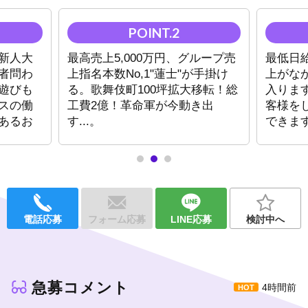
★最高売上5,000万円
★年間売上5年連続1億越え
★年間売上指名本数グループNo,1
新人大
最高売上5,000万円、グループ売
最低日給
ホスト業界でも名を轟かす
"蓮士"
者問わ
上指名本数No,1"蓮士"が手掛け
上がな
大箱への移転を皮切りに、さらなる成長を遂げる！
遊びも
る。歌舞伎町100坪拡大移転！総
入りま
スの働
工費2億！革命軍が今動き出
客様を
初回人数月間最低100組
あるお
す...。
できま
飲みなおし/リピート率40%OVER
1,000万円Player30人輩出（在籍15名）
1億円Player3名在籍
未経験育成率は確かなもの。
やる気次第では無限に成長していただけます。
電話応募
フォーム応募
LINE応募
検討中へ
ホストに限界はありません。
プレイヤーとして、経営者として。
どこに行っても活かせるノウハウを学べるので、プレイヤーを引
退しても安心です。
急募コメント
4時間前
未経験者、経験者、移籍者の方が安心・安定に働ける環境をご用
意しております。