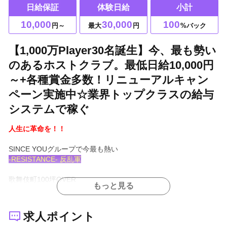
日給保証
体験日給
小計
10,000
30,000
100
円～
最大
円
%バック
【1,000万Player30名誕生】今、最も勢い
のあるホストクラブ。最低日給10,000円
～+各種賞金多数！リニューアルキャン
ペーン実施中☆業界トップクラスの給与
システムで稼ぐ
人生に革命を！！
SINCE YOUグループで今最も熱い
-RESISTANCE- 反乱軍
歌舞伎町100坪OVER
もっと見る
総工費2億円OVER
全壊リニューアル移転完了！
求人ポイント
革命を起こす男たちを率いるのは...