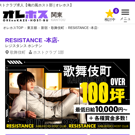
人【俺の風ホスト部 | オレホス】
0
関東
メニュ
検討中
KANTOU
ー
オレホスTOP
東京都
新宿・歌舞伎町
RESISTANCE -本店-
RESISTANCE -本店-
レジスタンス ホンテン
歌舞伎町
ホストクラブ
1部