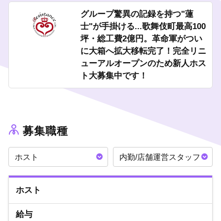
グループ驚異の記録を持つ"蓮
✓ 日払い対応可
士"が手掛ける...歌舞伎町最高100
✓ 売上ノルマ等なし
坪・総工費2億円。革命軍がつい
✓ 年3～4回社員旅行あり
✓ 新人教育専門部隊あり
に大箱へ拡大移転完了！完全リニ
ューアルオープンのため新人ホス
「はじめから大箱で」
ト大募集中です！
当グループは未経験からしっかり売上を作れる指導を行っており
ます。
最初は小箱でと考える方も多いとは思いますが、もったいない！
待遇・福利厚生をフル活用して、勢いよく上を目指しましょう！
必要なのは《やる気》だけ！！
募集職種
まずは貴方の意志をお聞かせください！
ご応募・お問い合わせ楽しみにお待ちしております。
ホスト
内勤/店舗運営スタッフ
ホスト
給与