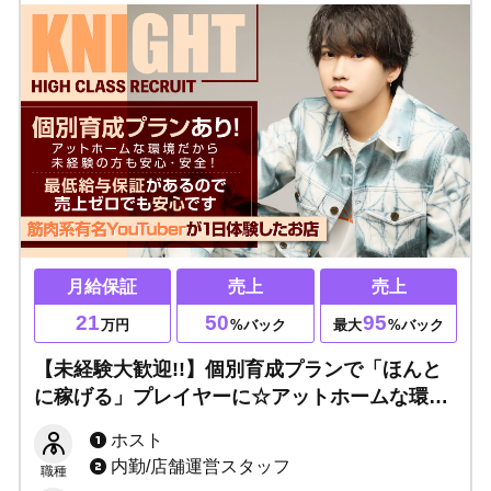
月給保証
売上
売上
21
50
95
万円
%バック
最大
%バック
【未経験大歓迎!!】個別育成プランで「ほんと
に稼げる」プレイヤーに☆アットホームな環境
で安心・安全！初回多数◎チャンスを掴み取
ホスト
れ！
内勤/店舗運営スタッフ
職種