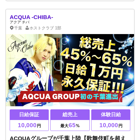
ACQUA -CHIBA-
アクア チバ
千葉
ホストクラブ
1部
日給保証
総売上
体験日給
10,000
65
10,000
円
最大
%
円
ACQUAグループが千葉上陸【歌舞伎町を超え