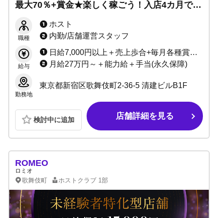
最大70％+賞金★楽しく稼ごう！入店4カ月で目
標達成者も続出！学生多数活躍中♪サポート体
ホスト
制万全です！未経験大歓迎！
内勤/店舗運営スタッフ
職種
日給7,000円以上＋売上歩合+毎月各種賞金 総売上から43〜70%バック（セット料金、同伴料金等、全て売上に加算） 【給与システムが変更となり、もっと稼げるようになりました！】 小計から「総売り」計算になり、「お客様が全部でいくら使ってくれたか」でバックを計算します。 より明朗でわかりやすい給与体系でこれまで以上にモチベーションも上がり、何より「稼げる」環境になりました！ ＜売上げ歩合システム＞ これまで：売上小計から60〜90%＋賞金 これから：総売上から 43〜70%＋各賞金 【収入例】※面接時に詳細な給与例をご説明します 年収500万円／21歳（入社1年目） 年収700万円／22歳（入社2年目） 年収1000万円／24歳（入社3年目）
月給27万円～＋能力給＋手当(永久保障)
給与
東京都新宿区歌舞伎町2-36-5 清建ビルB1F
勤務地
店舗詳細を見る
検討中に追加
ROMEO
ロミオ
歌舞伎町
ホストクラブ
1部