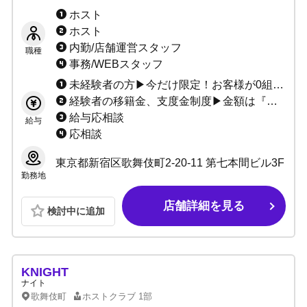
（経験者）大歓迎！次世代のモンスターは君
ホスト
だ！
ホスト
内勤/店舗運営スタッフ
職種
事務/WEBスタッフ
未経験者の方▶今だけ限定！お客様が0組0万でも給料30万3ヶ月保証確約！ 経験者の方▶3ヶ月間驚異の小計100％バック！
経験者の移籍金、支度金制度▶金額は『言い値』で構いません。 お気軽にご相談ください！
給与応相談
給与
応相談
東京都新宿区歌舞伎町2-20-11 第七本間ビル3F
勤務地
店舗詳細を見る
検討中に追加
KNIGHT
ナイト
歌舞伎町
ホストクラブ
1部