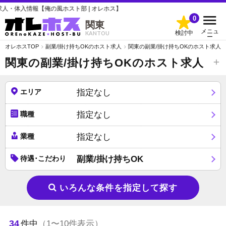
の風ホスト部 | オレホス】
0
関東
メニュ
検討中
KANTOU
ー
オレホスTOP
副業/掛け持ちOKのホスト求人
関東の副業/掛け持ちOKのホスト求人
関東の副業/掛け持ちOKのホスト求人
エリア
指定なし
職種
指定なし
業種
指定なし
待遇･こだわり
副業/掛け持ちOK
いろんな条件を指定して探す
34
件中
（1〜10件表示）