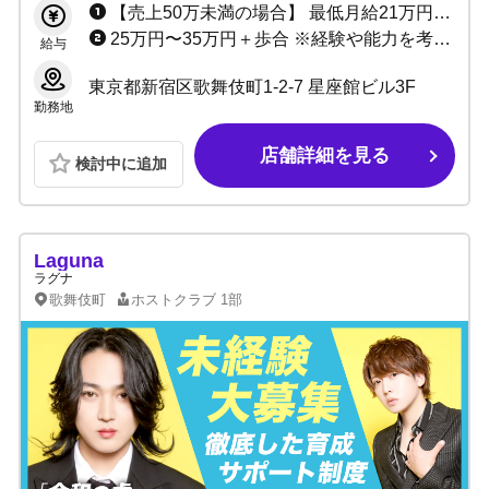
【売上50万未満の場合】 最低月給21万円+売上50%バック+指名ポイントバック＋各種賞金 【売上50万以上の場合】 売上最低50%〜最大94.7%バック+指名ポイントバック+ボーナス＋各種賞金 ※最大10,000円まで日払い可能
25万円〜35万円＋歩合 ※経験や能力を考慮して決定致します
給与
東京都新宿区歌舞伎町1-2-7 星座館ビル3F
勤務地
店舗詳細を見る
検討中に追加
Laguna
ラグナ
歌舞伎町
ホストクラブ
1部