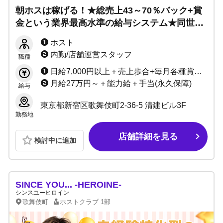
朝ホスは稼げる！★総売上43～70％バック+賞
金という業界最高水準の給与システム★同世代
と楽しく稼げるお店です！未経験でもブサイク
ホスト
でも売れる！毎日楽しく笑って働ける最高のグ
内勤/店舗運営スタッフ
職種
ループです！
日給7,000円以上＋売上歩合+毎月各種賞金 総売上から43〜70%バック（セット料金、同伴料金等、全て売上に加算） 【給与システムが変更となり、もっと稼げるようになりました！】 小計から「総売り」計算になり、「お客様が全部でいくら使ってくれたか」でバックを計算します。 より明朗でわかりやすい給与体系でこれまで以上にモチベーションも上がり、何より「稼げる」環境になりました！ ＜売上げ歩合システム＞ これまで：売上小計から60〜90%＋賞金 これから：総売上から 43〜70%＋各賞金 【収入例】※面接時に詳細な給与例をご説明します 年収500万円／21歳（入社1年目） 年収700万円／22歳（入社2年目） 年収1000万円／24歳（入社3年目）
月給27万円～＋能力給＋手当(永久保障)
給与
東京都新宿区歌舞伎町2-36-5 清建ビル3F
勤務地
店舗詳細を見る
検討中に追加
SINCE YOU... -HEROINE-
シンスユーヒロイン
歌舞伎町
ホストクラブ
1部