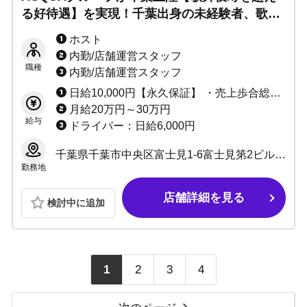
る好待遇】を実現！千葉出身の未経験者、歌舞
伎町からの出稼ぎなど「千葉で活躍したい方」
ホスト
大募集！
内勤/店舗運営スタッフ
職種
内勤/店舗運営スタッフ
日給10,000円【永久保証】 ・売上歩合総売上45%～65% ・体験入店費5,000円(3時間程)
月給20万円～30万円
給与
ドライバー：日給6,000円
千葉県千葉市中央区富士見1-6富士見第2ビル3F
勤務地
店舗詳細を見る
検討中に追加
1
2
3
4