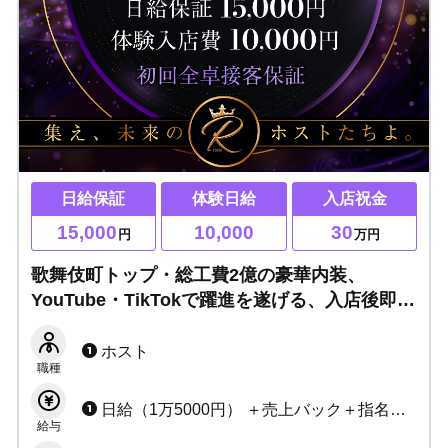
日給保証
体験日給
入店祝金
15,000
10,000
30
円
万円
歌舞伎町トップ・総工費2億の豪華内装、
YouTube・TikTokで躍進を遂げる、入店後即知
名度大幅UP！チャンスは自ら掴み、勝ち取れ！
ホスト
職種
日給（1万5000円） ＋売上バック＋指名バック＋同伴バック＋初回バック＋ヘルプ指名バック＋シャンパンバック ◆各種賞金あり ◆毎月ボーナスあり ◆キャンペーンあり
給与