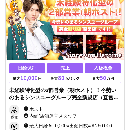
日給保証
売上
入店祝金
10,000
80
50
最大
円
最大
%バック
最大
万円
未経験特化型の2部営業（朝ホスト）！今勢い
のあるシンスユーグループ完全新規店（直営
店）です！ライバルが少ない朝営業店だからチ
ホスト
ャンス大！
内勤/店舗運営スタッフ
職種
最大日給￥10,000×出勤日数=￥260,000 売上バック(最大80％)＋指名料＋同伴料＋各種賞金 入店祝い金制度あり（最大50万円！）