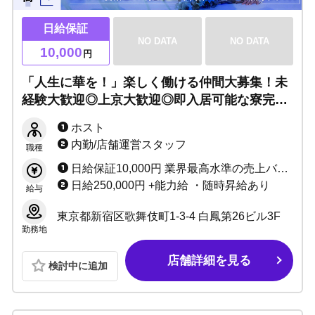
日給保証
NO DATA
NO DATA
10,000
円
「人生に華を！」楽しく働ける仲間大募集！未
経験大歓迎◎上京大歓迎◎即入居可能な寮完備
◎レジスタンス2号店で共に新しい風を吹かせ
ホスト
ましょう。
内勤/店舗運営スタッフ
職種
日給保証10,000円 業界最高水準の売上バック +指名料+各種賞金あり
日給250,000円 +能力給 ・随時昇給あり
給与
東京都新宿区歌舞伎町1-3-4 白鳳第26ビル3F
勤務地
店舗詳細を見る
検討中に追加