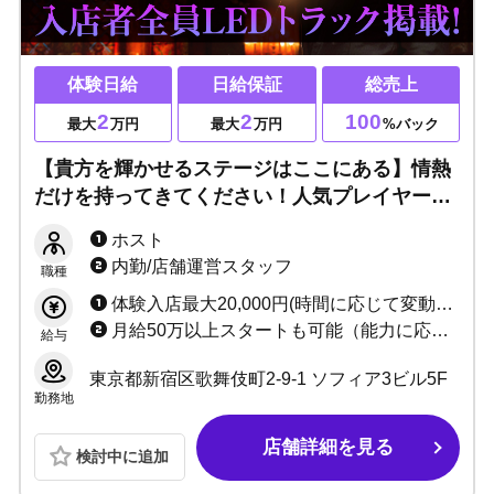
体験日給
日給保証
総売上
2
2
100
最大
万円
最大
万円
%バック
【貴方を輝かせるステージはここにある】情熱
だけを持ってきてください！人気プレイヤーま
での道をご用意します！未経験・ブランク・経
ホスト
験者・上京希望者大歓迎！
内勤/店舗運営スタッフ
職種
体験入店最大20,000円(時間に応じて変動あり) ・遠方の方交通費支給(応相談) ・各種賞金/賞与あり ・1日体験入店制度あり ・入店祝い金、支度金完備
月給50万以上スタートも可能（能力に応じる） ※ただいま内勤者【急募中】のため、移籍金or入店祝い金ご用意あり！
給与
東京都新宿区歌舞伎町2-9-1 ソフィア3ビル5F
勤務地
店舗詳細を見る
検討中に追加