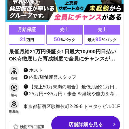
月給保証
売上
売上
21
50
95
万円
%バック
最大
%バック
最低月給21万円保証☆1日最大10,000円日払い
OK☆徹底した育成制度で全員にチャンスがあ
る！夢を叶えるならココです。
ホスト
内勤/店舗運営スタッフ
職種
【売上50万未満の場合】 最低月給21万円+売上50%バック+指名ポイントバック＋各種賞金 【売上50万以上の場合】 売上最低50%〜最大94.7%バック+指名ポイントバック+ボーナス＋各種賞金 ※最大10,000円まで日払い可能
25万円〜35万円＋歩合 ※経験や能力を考慮して決定致します
給与
東京都新宿区歌舞伎町2-29-8 トヨタケビルB1F
勤務地
店舗詳細を見る
検討中に追加