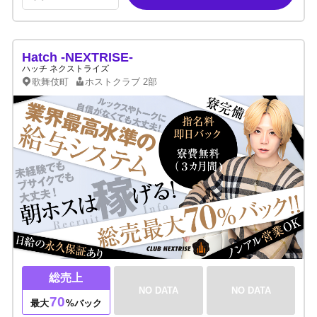
Hatch -NEXTRISE-
ハッチ ネクストライズ
歌舞伎町
ホストクラブ
2部
総売上
NO DATA
NO DATA
70
最大
%バック