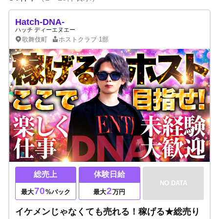
Hatch-DNA-
ハッチ ディーエヌエー
歌舞伎町
ホストクラブ
1部
総売上
体験日給
NO DATA
70
2
最大
%バック
最大
万円
イケメンじゃなくても売れる！稼げる★総売り