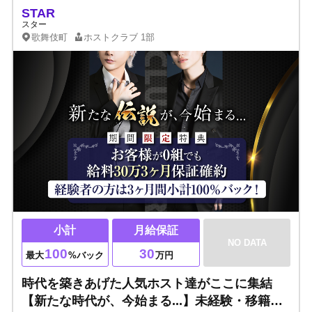
STAR
スター
歌舞伎町
ホストクラブ
1部
小計
月給保証
NO DATA
100
30
最大
%バック
万円
時代を築きあげた人気ホスト達がここに集結
【新たな時代が、今始まる...】未経験・移籍者