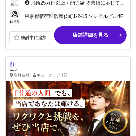
月給25万円以上＋能力給 ※業績に応じて昇給随時
給与
東京都新宿区歌舞伎町1-2-15 ソシアルビル4F
勤務地
店舗詳細を見る
検討中に追加
él
エル
歌舞伎町
ホストクラブ
1部