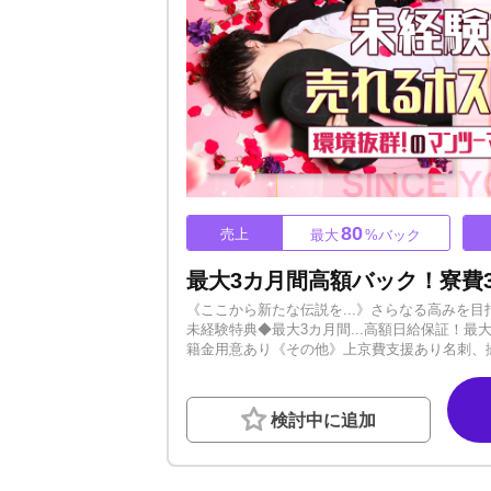
80
売上
最大
%バック
《ここから新たな伝説を...》さらなる高みを
未経験特典◆最大3カ月間...高額日給保証！最大
籍金用意あり《その他》上京費支援あり名刺、撮
ーーーーー慣れない環境下で不安なこともたく
ば、必ず道は開けます。トッププレイヤーがマ
すさ、売れやすさ、稼ぎやすさ。シンスユーグ
検討中に追加
ていけます。ーーーーーーーーーーーーーー前
安。こういった人間関係でお悩みの方もぜひお
士の親睦も深めています。お互いを良き仲間と
頑張っているキャストを見捨てることはありま