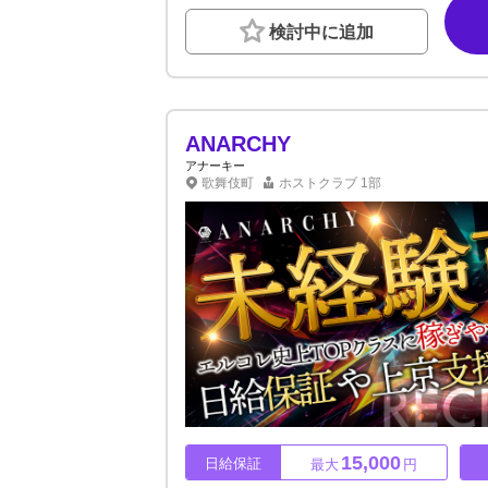
大100%バック可（実績に応じて決定） ・歌舞
◆◆◆◆◆◆◆◆◆◆ 未経験でも大丈夫！ 
検討中に追加
重したオリジナルな教育体制を取り入れていま
を完備✅統計データを使った戦略的なコンサル
れるための知識まですべて伝授！さらに、無駄
スト」を育成する環境があり、初めての方も安
当店では総勢30名を超える経験豊富な運営ス
に専念し、輝けるように最大限バックアップい
ANARCHY
来てください！
アナーキー
歌舞伎町
ホストクラブ
1部
15,000
日給保証
最大
円