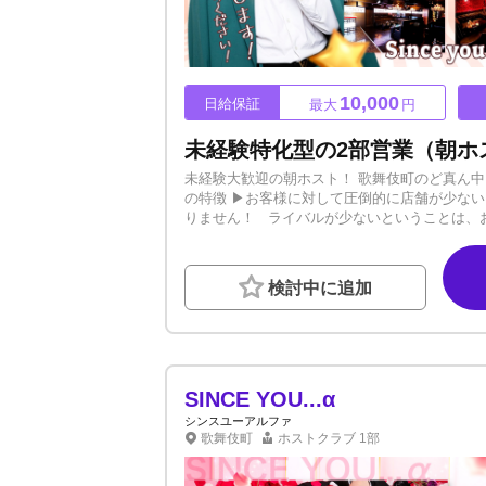
10,000
日給保証
最大
円
未経験大歓迎の朝ホスト！ 歌舞伎町のど真ん中
の特徴 ▶お客様に対して圧倒的に店舗が少ない
りません！ ライバルが少ないということは、
気プレイヤーになりやすいです！ 育成カリキ
すが、 経験者もぜひお気軽にご応募ください！ 
援】 ①上京費用負担 新幹線や電車、飛行機な
検討中に追加
典！詳細はお問い合わせください。 ③仲間と上
ひとりだけもらうのに抵抗がある場合は、全員
けます。 +マンション寮完備 店から徒歩10
す。 本来寮費￥35,000×5ヶ月=無料 (本
■■■■■■■■■■■■ 【移籍でのトラブル対
けがあるなど遠慮なくご相談ください。 解決でき
SINCE YOU...α
その主人公はあなたかもしれない！ まずはお
シンスユーアルファ
歌舞伎町
ホストクラブ
1部