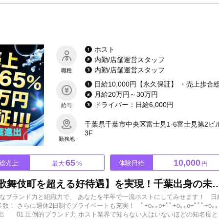
ったらぜひ当店へご応募ください！いつでもご連絡お待ちしております！
ホスト
内勤/店舗運営スタッフ
内勤/店舗運営スタッフ
職種
月給20万円～30万円
ドライバー：日給6,000円
給与
千葉県千葉市中央区富士見1-6富士見第2ビ
3F
勤務地
65
10,000
総売上
体験日給
最大
%
円
ACQUAグループが千葉上陸【歌舞伎町を超える好待遇】を実現！千葉出身の未経験者、歌舞伎町から
的なブランド力と組織力で、 あなたを半年で一流ホストにしてみせます！ 日
多数！ さらに週休2日制でプライベートも充実！ ﾟ+o｡｡o+ﾟﾟ+o｡｡o+ﾟﾟﾟ+o｡｡
初の千葉進出 01.圧倒的ブランド力 ホスト業界で知らない人はいないほどの知名度と