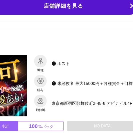
伎町大型ビジョン掲載 ・各種媒体掲載 ・SNSコンサルトサポート
店舗詳細を見る
従来のホストクラブにありがちな上下関係による教育を一切廃止！「人対人」
す。 ＼データを使用したマネジメントを採用／✅店舗独自のデータ管理アプ
タント✅実績あるホストによる育成・指導はじめての方でも、基本マナーから
なミーティング・営業前／営業後の掃除業務なども一切ありません！「売れ
心してご応募いただけます。 ◆◆◆◆◆◆◆◆◆◆ 人生たった一度きり
タッフがいます。運営陣はいわば「ディフェンス」です。あなたがしっかりホ
たします。 一流のお客様と一流のスタッフに囲まれる、最高の環境を体験し
ホスト
職種
未経験者
給与
東京都新宿区歌舞伎町2-45-8 アビテビル4F
勤務地
100
NO DATA
小計
%バック