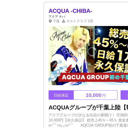
他県からの方も大歓迎です。夢を掴みたいと思
ACQUA -CHIBA-
アクア チバ
千葉
ホストクラブ
1部
10,000
日給保証
円
アクアグループの次なる伝説の幕開け！ 圧倒
10,000円【永久保証】 総売上45％～65％ 賞金
o+ﾟﾟ+o｡｡o+ﾟﾟ AQCUA GROUP