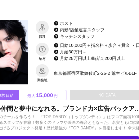
ホスト
内勤/店舗運営スタッフ
キッチンスタッフ
職種
月給30万円～
月給25万円以上/時給1,200円以上
給与
東京都新宿区歌舞伎町2-25-2 荒生ビルB1F
勤務地
15,000
NO DATA
体験日給
最大
円
【group dandy総本山】最高の仲間と夢中になれる。ブランド力×広告バックアップ×SNS戦略で徹底サポート！TOP DANDYだからこそで
高のチームを作ろう！ 『TOP DANDY（トップダンディ）』はフロア面積100
えるスタッフが在籍！数多くのドラマや映画の舞台ともなった、名実ともに歌
るプロジェクト発足！歴代最強の『TOP DANDY』を目指します！ 💎未
（応相談） ・美容代支給 ・専属カメラマンによ撮影 💎移籍者特典💎 ・売上小計