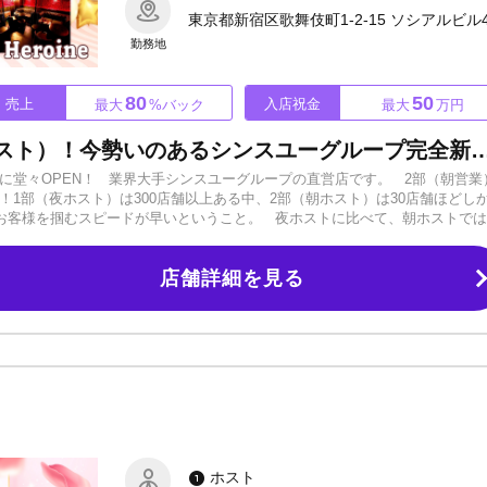
東京都新宿区歌舞伎町1-2-15 ソシアルビル
勤務地
80
50
売上
入店祝金
最大
%バック
最大
万円
未経験特化型の2部営業（朝ホスト）！今勢いのあるシンスユーグループ完全新規店（直営店）です！ライバル
に堂々OPEN！ 業界大手シンスユーグループの直営店です。 2部（朝営業
！1部（夜ホスト）は300店舗以上ある中、2部（朝ホスト）は30店舗ほどし
お客様を掴むスピードが早いということ。 夜ホストに比べて、朝ホストで
ュラムがあるので完全未経験でも意欲があれば大歓迎！ 未経験特化型の店
シンスユーヒロインでチャンスを掴みましょう！ ■■■■■■■■■■■■ 【上
店舗詳細を見る
ど公共交通機関の領収書を持参してください！ ②小計100％バック 期間限
京OK 複数人で地方から入店の場合、一人につき3～15万円支給いたします
に入店祝い金という形をとったり、全員日給UPなどのプランから選んでいた
分にあるオートロックマンション寮に、上京していただいたみんなで一緒に住
来3ヶ月を2ヶ月延長) ※個人で借りたい場合は別の提案をご用意しています！
応】 顧問弁護士・ソリューション部門が対応いたします。 念書を書かされた、売
なかったトラブルはありません！ ■■■■■■■■■■■■ 新たな物語が動き出
気軽にご応募・お問い合わせください！
ホスト