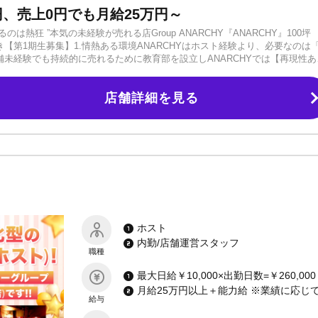
、売上0円でも月給25万円～
は熱狂 ”本気の未経験が売れる店Group ANARCHY『ANARCHY』100坪
【第1期生募集】1.情熱ある環境ANARCHYはホスト経験より、必要なのは
舗未経験でも持続的に売れるために教育部を設立しANARCHYでは【再現性あ
徹底指導時代に合わせたホストのあり方を安心、安全の指導、サポート。変わ
理体制キャストが安心して働ける環境を整えています。4.圧倒的初回人数月
店舗詳細を見る
ので気兼ねなく接客可能★★入店特典★★1）日給保証 ～15,000円2）店舗
備4）寮費、最大3ヶ月間無料5）名刺代 無料6）宣材写真撮影無料
ホスト
内勤/店舗運営スタッフ
職種
給与