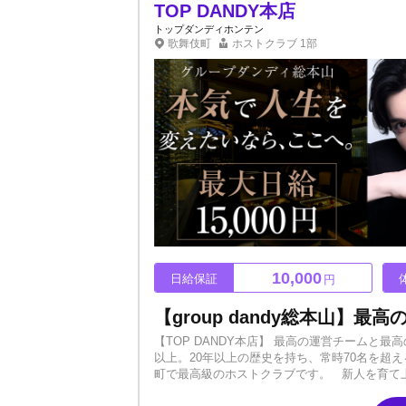
TOP DANDY本店
トップダンディホンテン
歌舞伎町
ホストクラブ
1部
10,000
日給保証
円
【TOP DANDY本店】 最高の運営チームと最
以上。20年以上の歴史を持ち、常時70名を超
町で最高級のホストクラブです。 新人を育て上げ
者特典💎 ・最大日給15,000円 ・入店祝金