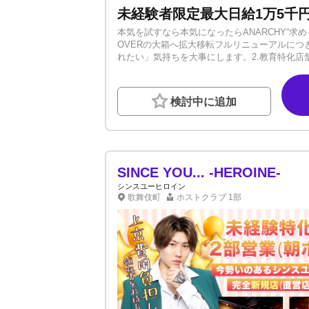
未経験者限定最大日給1万5千円
本気を試すなら本気になったらANARCHY“求めるの
OVERの大箱へ拡大移転フルリニューアルにつき
れたい」気持ちを大事にします。2.教育特化店
仕組み】を教えてます3.社会情勢に合わせた
く業界でも不安を無くすために顧問弁護士の管
250組程ご来店2フロアで初回専用フロアもある
検討中に追加
属 専属ヘアスタイリスト3）即入居可能、寮完
SINCE YOU... -HEROINE-
シンスユーヒロイン
歌舞伎町
ホストクラブ
1部