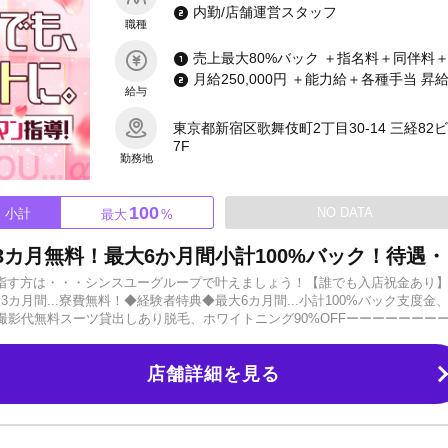
内勤/店舗運営スタッフ
職種
給与
東京都新宿区歌舞伎町2丁目30-14 三経82
7F
勤務地
100
NO DATA
小計
最大
%
最大3カ月間
目指す方は・・・シンスユーグループで叶えましょう！【誰でも入店祝金あり
3カ月間...寮費無料！◆経験者特典◆最大6カ月間...小計100%バック支度金
影代無料スーツ貸出しあり脱毛、ホワイトニング90%OFFーーーーーーー
さんあると思います。しかし、全員で苦労を一緒に乗り越えて高め合ってい
ンツーマン指導していくので心配はありません。人気プレイヤー多数輩出働
店舗詳細を見る
ループならすべてが揃っています。後は貴方のやる気と努力次第で、勝ち上
のお店でいざこざがあった。トラブルの多いお店だった。厳しい上下関係が
越しください。当店では、定期的にレクリエーションを開催するなど、ホス
して、良きライバルとして。一緒に上を目指して盛り上がっていけるお店で
せん。グループで、店舗で、全面的にバックアップさせていただきます！地