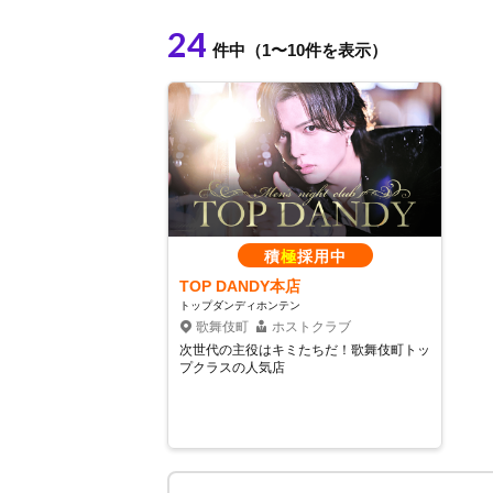
24
件中（1〜10件を表示）
積
極
採用中
TOP DANDY本店
トップダンディホンテン
歌舞伎町
ホストクラブ
次世代の主役はキミたちだ！歌舞伎町トッ
プクラスの人気店