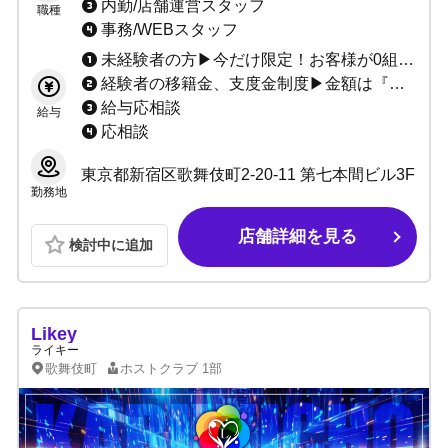
内勤/店舗運営スタッフ
職種
事務/WEBスタッフ
未経験者の方▶今だけ限定！お客様が0組0万でも給料30万3ヶ月保証確約！ 経験者の方▶3ヶ月間驚異の小計100％バック！
経験者の移籍金、支度金制度▶金額は『言い値』で構いません。 お気軽にご相談ください！
給与応相談
給与
応相談
東京都新宿区歌舞伎町2-20-11 第七本間ビル3F
勤務地
店舗詳細を見る
検討中に追加
Likey
ライキー
歌舞伎町
ホストクラブ
1部