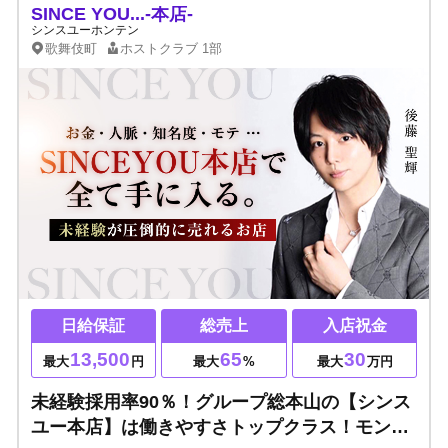
SINCE YOU...-本店-
シンスユーホンテン
歌舞伎町
ホストクラブ
1部
日給保証
総売上
入店祝金
13,500
65
30
最大
円
最大
%
最大
万円
未経験採用率90％！グループ総本山の【シンス
ユー本店】は働きやすさトップクラス！モンス