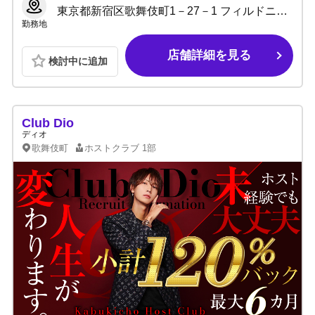
東京都新宿区歌舞伎町1－27－1 フィルドニアビルB2 B3
勤務地
店舗詳細を見る
検討中に追加
Club Dio
ディオ
歌舞伎町
ホストクラブ
1部