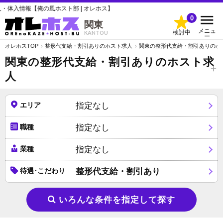
ト部 | オレホス】
0
関東
メニュ
検討中
KANTOU
ー
オレホスTOP
整形代支給・割引ありのホスト求人
関東の整形代支給・割引ありのホ
関東の整形代支給・割引ありのホスト求
人
エリア
指定なし
職種
指定なし
業種
指定なし
待遇･こだわり
整形代支給・割引あり
いろんな条件を指定して探す