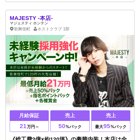
MAJESTY -本店-
マジェスティ ホンテン
歌舞伎町
ホストクラブ
1部
月給保証
売上
売上
21
50
95
万円～
%バック
最大
%バック
《総工費2億×約120坪》の豪華内装！本店は全