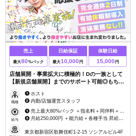
売上
日給保証
体験日給
80
10,000
15,000
最大
%バック
最大
円
円
店舗展開・事業拡大に積極的！Dの一族として
【新規店舗展開】までのサポート可能◎もちろ
ん未経験でもOK、貴方の夢を一緒に応援しま
ホスト
す
内勤/店舗運営スタッフ
職種
売上最大80%バック ＋指名料＋同伴料＋各種賞金
月給250,000円 ＋能力給＋各種手当 昇給随時
給与
東京都新宿区歌舞伎町1-2-15 ソシアルビル4F