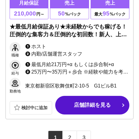
月給保証
売上
売上
210,000
50
95
円～
%バック
最大
%バック
★最低月給保証あり★未経験からでも稼げる！
圧倒的な集客力＆圧倒的な初回数！新人、上京
者応援キャンペーン開催中☆
ホスト
内勤/店舗運営スタッフ
職種
最低月給21万円+α もしくは歩合制+α
25万円〜35万円＋歩合 ※経験や能力を考慮して決定致します
給与
東京都新宿区歌舞伎町2-10-5 G1ビルB1
勤務地
店舗詳細を見る
検討中に追加
1
2
3