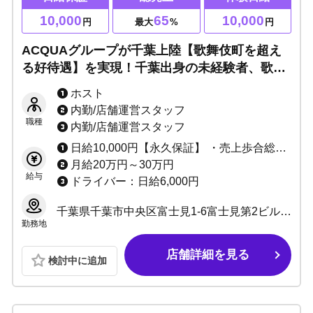
10,000
65
10,000
円
最大
%
円
ACQUAグループが千葉上陸【歌舞伎町を超え
る好待遇】を実現！千葉出身の未経験者、歌舞
伎町からの出稼ぎなど「千葉で活躍したい方」
ホスト
大募集！
内勤/店舗運営スタッフ
職種
内勤/店舗運営スタッフ
日給10,000円【永久保証】 ・売上歩合総売上45%～65% ・体験入店費5,000円(3時間程)
月給20万円～30万円
給与
ドライバー：日給6,000円
千葉県千葉市中央区富士見1-6富士見第2ビル3F
勤務地
店舗詳細を見る
検討中に追加