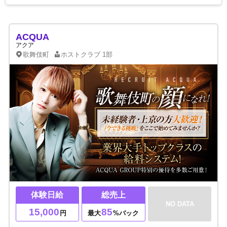
ACQUA
アクア
歌舞伎町
ホストクラブ
1部
体験日給
総売上
NO DATA
15,000
85
円
最大
%バック