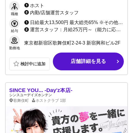
ター級の宣伝効果で未経験、未成年から人気プ
ホスト
レイヤー輩出中！決断するなら今ここで！
内勤/店舗運営スタッフ
職種
日給最大13,500円 最大総売65% ※その他、詳しい給与システムは面接時にご説明いたします。
運営スタッフ：月給25万円～（能力に応じる） ウェイター：時給1,500円～（能力に応じる）
給与
東京都新宿区歌舞伎町2-24-3 新宿興和ビル2F
勤務地
店舗詳細を見る
検討中に追加
SINCE YOU... -Day'z本店-
シンスユーデイズホンテン
歌舞伎町
ホストクラブ
1部