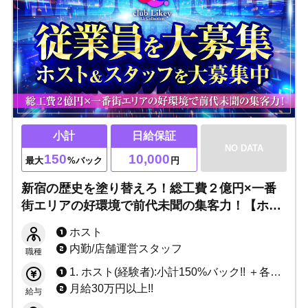
小計
日給保証
NO DATA
150
10,000
最大
%バック
円
新宿の歴史を塗り替えろ！総工費２億円×一番
街エリアの好環境で前代未聞の集客力！【ホス
ト＆スタッフ大募集】Likey（ライキー）は働
ホスト
きやすさを徹底追及！
内勤/店舗運営スタッフ
職種
1. ホスト(経験者):小計150%バック!! ＋各種賞金多数!! 2. ホスト(未経験):日給10,000円 ＋ 各種賞金多数!!
月給30万円以上!!
給与