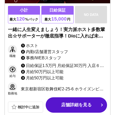
小計
日給保証
NO DATA
120
15,000
最大
%バック
最大
円
一緒に人生変えましょう！実力派ホスト多数輩
出☆サポーターが徹底指導！Dioに入れば未来
が変わる！ぜひ一度体験入店にお越しくださ
ホスト
い！
内勤/店舗運営スタッフ
職種
事務/WEBスタッフ
日給保証1.5万円 月給保証30万円 入店６カ月：小計100％バック
月給50万円以上可能
給与
月給50万円以上可能
東京都新宿区歌舞伎町2-25-6 ホライズンビル1F
勤務地
店舗詳細を見る
検討中に追加