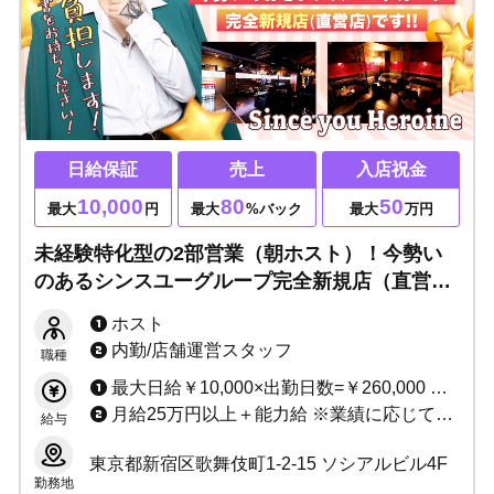
日給保証
売上
入店祝金
10,000
80
50
最大
円
最大
%バック
最大
万円
未経験特化型の2部営業（朝ホスト）！今勢い
のあるシンスユーグループ完全新規店（直営
店）です！ライバルが少ない朝営業店だからチ
ホスト
ャンス大！
内勤/店舗運営スタッフ
職種
最大日給￥10,000×出勤日数=￥260,000 売上バック(最大80％)＋指名料＋同伴料＋各種賞金 入店祝い金制度あり（最大50万円！）
月給25万円以上＋能力給 ※業績に応じて昇給随時
給与
東京都新宿区歌舞伎町1-2-15 ソシアルビル4F
勤務地