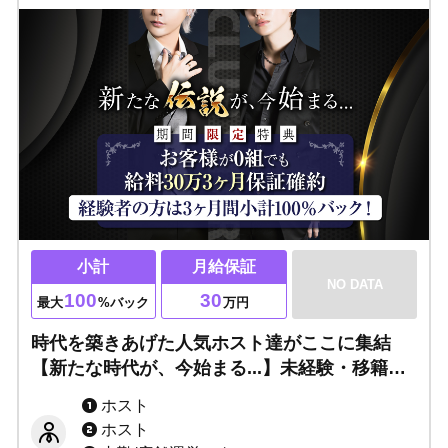
小計
月給保証
NO DATA
100
30
最大
%バック
万円
時代を築きあげた人気ホスト達がここに集結
【新たな時代が、今始まる...】未経験・移籍者
（経験者）大歓迎！次世代のモンスターは君
ホスト
だ！
ホスト