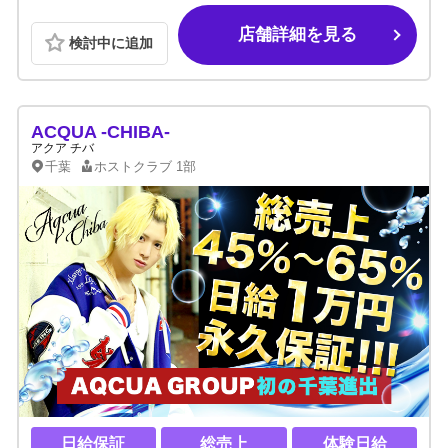
店舗詳細を見る
検討中に追加
ACQUA -CHIBA-
アクア チバ
千葉
ホストクラブ
1部
日給保証
総売上
体験日給