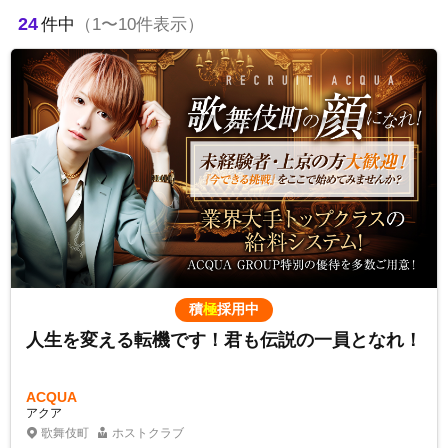
24
件中
（1〜10件表示）
積
極
採用中
人生を変える転機です！君も伝説の一員となれ！
ACQUA
アクア
歌舞伎町
ホストクラブ