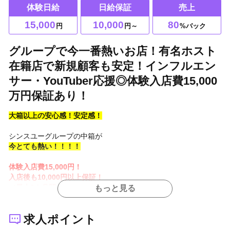
体験日給
日給保証
売上
15,000
10,000
80
円
円～
%バック
グループで今一番熱いお店！有名ホスト
在籍店で新規顧客も安定！インフルエン
サー・YouTuber応援◎体験入店費15,000
万円保証あり！
大箱以上の安心感！安定感！
シンスユーグループの中箱が
今とても熱い！！！！
体験入店費15,000円！
入店後も10,000円以上保証！
（最大3カ月間）
もっと見る
業界最高売上80%バック！
求人ポイント
レギュラー・アルバイト
どちらも大歓迎！！！！