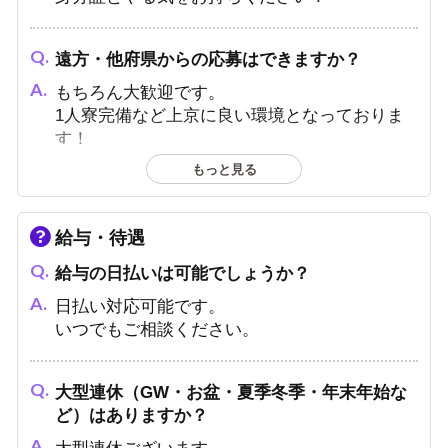
遠方・他府県からの応募はできますか？
もちろん大歓迎です。
1人寮完備など上京に良い環境となっておりま
す！
もっと見る
お酒が飲めないのですが、応募できますか？
お酒が飲めなくても活躍していただけます。
給与・待遇
20歳未満の方にお酒を飲ませることもありませ
給与の日払いは可能でしょうか？
んのでご安心ください。
日払い対応可能です。
いつでもご相談ください。
何歳まで採用してくれますか？
20代～30代の方を採用しております。
大型連休（GW・お盆・夏季冬季・年末年始な
30歳を超えても活躍しているホストはいるので
ど）はありますか？
諦めずにぜひご応募ください。