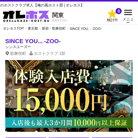
トクラブ求人【俺の風ホスト部 | オレホス】
0
関東
メニュ
検討中
KANTOU
ー
オレホスTOP
東京都
新宿・歌舞伎町
SINCE YOU... -ZOO-
SINCE YOU... -ZOO-
シンスユーズー
歌舞伎町
ホストクラブ
1部