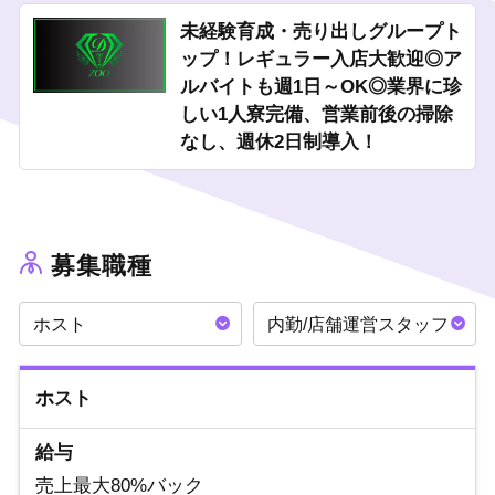
仲間や同僚と切磋琢磨して、モチベーション維持しながら働ける
未経験育成・売り出しグループト
環境です。
ップ！レギュラー入店大歓迎◎ア
出張面接も可能です◎
ルバイトも週1日～OK◎業界に珍
他県や地方に住んでいる方もご応募ください。
しい1人寮完備、営業前後の掃除
担当者が直接アナタの元までお伺いいたします！
なし、週休2日制導入！
いつでもご連絡お待ちしております。
募集職種
ホスト
内勤/店舗運営スタッフ
ホスト
給与
売上最大80%バック