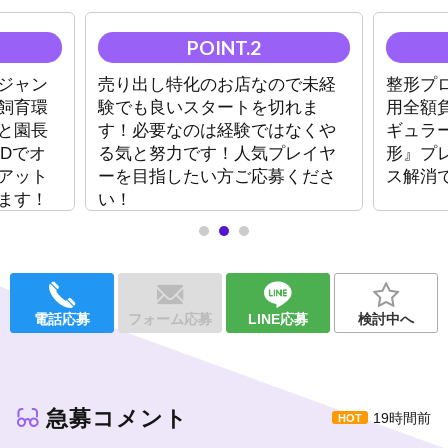
【レギュラー】
今ならプチ整形プレゼント
ジャン
売り出し特化のお店なので未経
整形プ
【アルバイト】
飼育環
験でも良いスタートを切れま
用全額
週1日～終電上がりもOK
と園長
す！必要なのは経験ではなくや
ギュラ
Dでオ
る気と努力です！人気プレイヤ
形』プ
週休2日制、掃除なし制度、1人寮完備で働きやすさも最高です。
アット
ーを目指したい方ご応募くださ
ス解消
～大手グループだから安心～
ます！
い！
未経験の育成・売り出し特化店なので、経験が全くなくてもやる
気があれば売れます。
有名ホストも在籍していてお客様がしっかり来られるので、回ら
ないということはありません。
移籍をお考えの方も、以前のお店より売上アップを狙えます。
電話応募
フォーム応募
LINE応募
検討中へ
今以上に高みを目指したい方はぜひシンスユーグループへお越し
ください。
《一緒に成長できる仲間募集中》
急募コメント
中箱は競争率も低く、派閥ができにくいので人間関係に不安な方
19時間前
も安心していただけます。