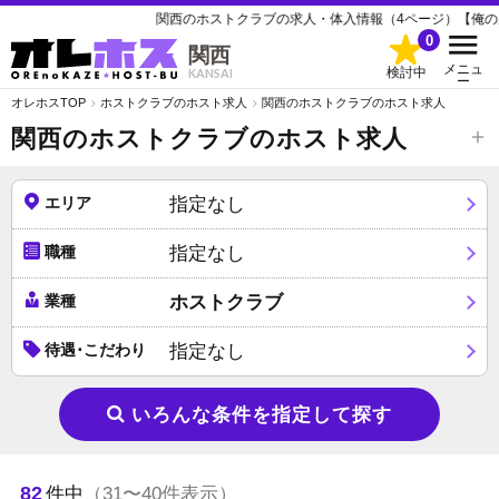
関西のホストクラブの求人・体入情報（4ページ）【俺の風ホスト部 | オレ
0
関西
メニュ
検討中
KANSAI
ー
オレホスTOP
ホストクラブのホスト求人
関西のホストクラブのホスト求人
関西のホストクラブのホスト求人
エリア
指定なし
職種
指定なし
業種
ホストクラブ
待遇･こだわり
指定なし
いろんな条件を指定して探す
82
件中
（31〜40件表示）