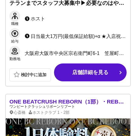
テランまでスタッフ大募集中▶必要なのはやる
気だけ！モテたい・有名になりたい・稼ぎたい
方は当店で夢を実現！
ホスト
職種
日当最大1万円(最低保証給額)+α ★入店祝金あります! 今なら最大30万円支給!!
給与
大阪府大阪市中央区宗右衛門町6-1 笠屋町ギャラクシービル4F
勤務地
店舗詳細を見る
検討中に追加
ONE BEATCRUSH REBORN（1部）・REBOOT（2部）
ワンビートクラッシュリボーンリブート
心斎橋
ホストクラブ
1・2部