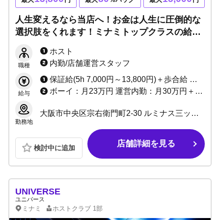
人生変えるなら当店へ！お金は人生に圧倒的な
選択肢をくれます！ミナミトップクラスの給料
体系＆教育体制で売上向上！一緒に最高の人生
ホスト
を歩みましょう！！
内勤/店舗運営スタッフ
職種
保証給(5h 7,000円～13,800円)＋歩合給 ※バック率60～90%!! +功労金+ボーナス多数 （新人さんがとりやすいボーナスをたくさん用意しています）
ボーイ：月23万円 運営内勤：月30万円＋能力給＋ボーナス
給与
大阪市中央区宗右衛門町2-30 ルミナス三ッ寺3F
勤務地
店舗詳細を見る
検討中に追加
UNIVERSE
ユニバース
ミナミ
ホストクラブ
1部