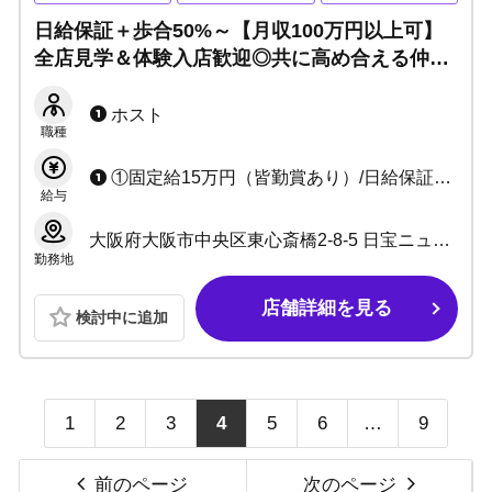
日給保証＋歩合50%～【月収100万円以上可】
全店見学＆体験入店歓迎◎共に高め合える仲間
大募集！一歩踏み出す勇気があれば夢を掴めま
す。
ホスト
職種
①固定給15万円（皆勤賞あり）/日給保証8000円+売上バック50％〜 +各種賞金多数 ②固定給25万円+各種手当てあり (月収35万以上可能)
給与
大阪府大阪市中央区東心斎橋2-8-5 日宝ニューグランドビル5F
勤務地
店舗詳細を見る
検討中に追加
1
2
3
4
5
6
…
9
前のページ
次のページ