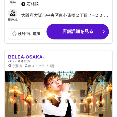
給与
応相談
大阪府大阪市中央区東心斎橋２丁目７−２０ サザンパレスビル 4階
勤務地
店舗詳細を見る
検討中に追加
BELEA-OSAKA-
べレアオオサカ
心斎橋
ホストクラブ
1部