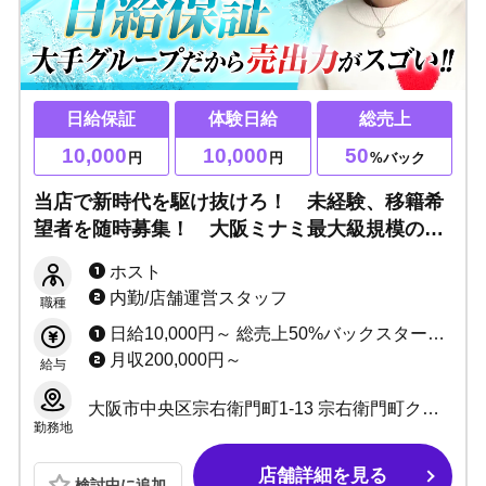
日給保証
体験日給
総売上
10,000
10,000
50
円
円
%バック
当店で新時代を駆け抜けろ！ 未経験、移籍希
望者を随時募集！ 大阪ミナミ最大級規模のホ
ストクラブ【GRAMMY GROUP】！
ホスト
内勤/店舗運営スタッフ
職種
日給10,000円～ 総売上50%バックスタート！ +皆勤手当て等 ■日払いOK ■ノルマなし
月収200,000円～
給与
大阪市中央区宗右衛門町1-13 宗右衛門町クリスタルビル2F
勤務地
店舗詳細を見る
検討中に追加