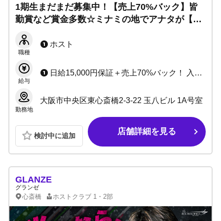
1期生まだまだ募集中！【売上70%バック】皆
勤賞など賞金多数☆ミナミの地でアナタが【挑
戦】するための環境です！稼ぐチャンス多数◎
各種サポートもご用意しています。
ホスト
職種
日給15,000円保証＋売上70%バック！ 入店準備金などもご用意しています。
給与
大阪市中央区東心斎橋2-3-22 玉八ビル 1A号室
勤務地
店舗詳細を見る
検討中に追加
GLANZE
グランゼ
心斎橋
ホストクラブ
1・2部