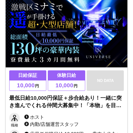
日給保証
体験日給
NO DATA
10,000
10,000
円
円
最低日給10,000円保証＋歩合給あり！一緒に突
き進んでくれる仲間大募集中！「本物」を目指
すアナタを応援します！
ホスト
内勤/店舗運営スタッフ
職種