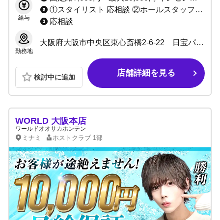
①スタイリスト 応相談 ②ホールスタッフ(ボーイ：内勤) 日給10,000円～ ③DJ・ダンサー 応相談 ③店舗運営スタッフ 1:日給10,000円～＋能力給 2:月給10万～40万＋能力給 ④管理職各種 1:日給7,000円～10,000円＋能力給 2:月給20万～40万円＋能力給(社員) ⑤サイト運営スタッフ 応相談
給与
応相談
大阪府大阪市中央区東心斎橋2-6-22 日宝パラダイスビル５F
勤務地
店舗詳細を見る
検討中に追加
WORLD 大阪本店
ワールドオオサカホンテン
ミナミ
ホストクラブ
1部