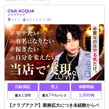
Club ACQUA
クラブアクア
ミナミ
ホストクラブ
1部
日給保証
売上
体験時給
1
74
1,000
最大
万円
最大
%バック
円
【クラブアクア】業務拡大につき未経験からベ