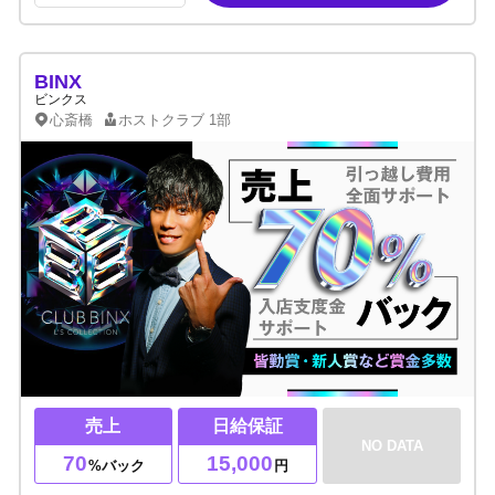
BINX
ビンクス
心斎橋
ホストクラブ
1部
売上
日給保証
NO DATA
70
15,000
%バック
円