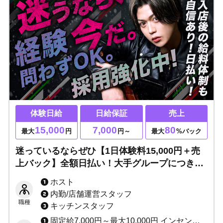
体験日給
日給保証
売上
15,000
7,000
80
最大
円
円～
最大
%バック
迷っているならぜひ【1日体験料15,000円＋売
上バック】全額日払い！大手グループにつき待
遇超充実＆入店後の給料体制も自信あり！
ホスト
内勤/店舗運営スタッフ
職種
キッチンスタッフ
固定給7,000円～最大10,000円 インセンティブあり（最低60%～最高80%） ★完全日払い制 ※当店は保証制度ではなく固定給制度です。 保証は売上バックが保証金額を上回れば無くなってしまいますが、 固定給は売上バックが上回っても無くなりません。 「固定給+売上バック」があなたのお給料になります！！ 例：保証の場合、保証1万円で売上バック2万円なら、 売上バック2万円分があなたのお給料です。 固定給の場合、固定1万円で売上バック2万円なら、 固定+売上＝合計3万円がお給料です♪ 固定給は永久に無くなりませんのでご安心ください。