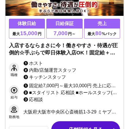
体験日給
日給保証
売上
15,000
7,000
80
最大
円
円～
最大
%バック
入店するならまさに今！働きやすさ・待遇が圧
倒的☆手ぶらで即日体験入店OK！固定給＋売
上バック◎移籍者売上100%あり◎3カ月間寮費
ホスト
無料・携帯代支給可能！「最高」を勝ち取りた
内勤/店舗運営スタッフ
い方大歓迎！
職種
キッチンスタッフ
固定給7,000円～最大10,000円 売上に応じてインセンティブあり（最低60%～最高80%） ★完全日払い制 その他、各種ボーナスあり ※当店は保証制度ではなく固定給制度です。 保証は売上バックが保証金額を上回れば無くなってしまいますが、 固定給は売上バックが上回っても無くなりません。 「固定給+売上バック」があなたのお給料になります！！ 例：保証の場合、保証1万円で売上バック2万円なら、 売上バック2万円分があなたのお給料です。 固定給の場合、固定1万円で売上バック2万円なら、 固定+売上＝合計3万円がお給料です♪ 固定給は永久に無くなりませんのでご安心ください。
■スタイリスト 応相談 ■ホールスタッフ(ボーイ：内勤) 日給10,000円～ ■DJ・ダンサー 応相談 ■店舗運営スタッフ 1:日給10,000円～＋能力給 2:月給10万～40万＋能力給 ■管理職各種 1:日給7,000円～10,000円＋能力給 2:月給20万～40万円＋能力給(社員) ■サイト運営スタッフ 応相談
給与
応相談
大阪府大阪市中央区心斎橋筋1-3-29 ミヤプラザ心斎橋6F
勤務地