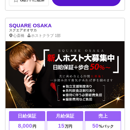
SQUARE OSAKA
スクエアオオサカ
心斎橋
ホストクラブ
1部
日給保証
月給保証
売上
8,000
15
50
円
万円
%バック