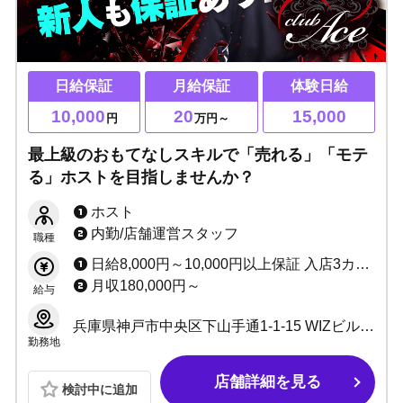
日給保証
月給保証
体験日給
10,000
20
15,000
円
万円～
最上級のおもてなしスキルで「売れる」「モテ
る」ホストを目指しませんか？
ホスト
内勤/店舗運営スタッフ
職種
日給8,000円～10,000円以上保証 入店3カ月月給200,000円以上支給 入店1カ月小計100%バック 歩合50%～70% ◆賞金あり ◆歩合あり ◆保証給UPあり
月収180,000円～
給与
兵庫県神戸市中央区下山手通1-1-15 WIZビル 2F
勤務地
店舗詳細を見る
検討中に追加