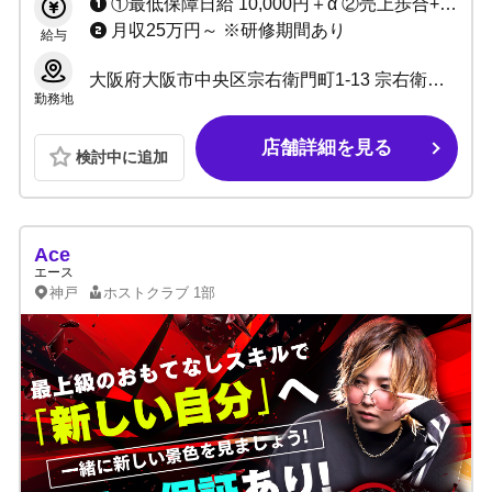
①最低保障日給 10,000円＋α ②売上歩合+指名料フルバック＋α
月収25万円～ ※研修期間あり
給与
大阪府大阪市中央区宗右衛門町1-13 宗右衛門町クリスタルビル5F
勤務地
店舗詳細を見る
検討中に追加
Ace
エース
神戸
ホストクラブ
1部