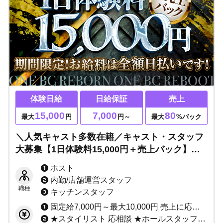
体験日給
日給保証
売上
15,000
7,000
80
最大
円
円～
最大
%バック
＼人気キャスト多数在籍／キャスト・スタッフ
大募集【1日体験料15,000円＋売上バック】全
額日払い！ 総工費2億円超▶関西トップクラ
ホスト
スのエンターテイメント空間！！
内勤/店舗運営スタッフ
職種
キッチンスタッフ
固定給7,000円～最大10,000円 売上に応じてインセンティブあり（最低60%～最高80%） ★完全日払い制 ※当店は保証制度ではなく固定給制度です。 保証は売上バックが保証金額を上回れば無くなってしまいますが、 固定給は売上バックが上回っても無くなりません。 「固定給+売上バック」があなたのお給料になります！！ 例：保証の場合、保証1万円で売上バック2万円なら、 売上バック2万円分があなたのお給料です。 固定給の場合、固定1万円で売上バック2万円なら、 固定+売上＝合計3万円がお給料です♪ 固定給は永久に無くなりませんのでご安心ください。
★スタイリスト 応相談 ★ホールスタッフ(ボーイ：内勤) 日給10,000円～ ★DJ・ダンサー 応相談 ★店舗運営スタッフ 1:日給10,000円～＋能力給 2:月給10万～40万＋能力給 ★管理職各種 1:日給7,000円～10,000円＋能力給 2:月給20万～40万円＋能力給(社員) ★サイト運営スタッフ 応相談