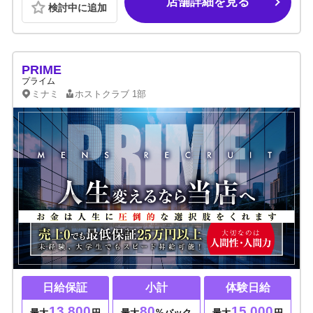
店舗詳細を見る
検討中に追加
PRIME
プライム
ミナミ
ホストクラブ
1部
日給保証
小計
体験日給
13,800
80
15,000
最大
円
最大
%バック
最大
円