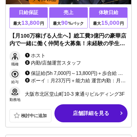
日給保証
売上
体験日給
13,800
90
15,000
最大
円
最大
%バック
最大
円
【月100万稼げる人生へ】総工費3億円の豪華店
内で一緒に働く仲間を大募集！未経験の学生バ
イトでも入店1年で人気プレイヤーになれる関
ホスト
西大手グループです！
内勤/店舗運営スタッフ
職種
保証給(5h 7,000円～13,800円)＋歩合給 売上0でも給料25万円以上＋各種賞金！ ※バック率60～90%!! +功労金+賞金多数 （新人さんがとりやすい賞金たくさん用意しています）
ボーイ：月23万円＋能力給 運営内勤：月30万円＋能力給＋歩合
給与
大阪市北区堂山町10-3 東通りビルディング3F
勤務地
店舗詳細を見る
検討中に追加