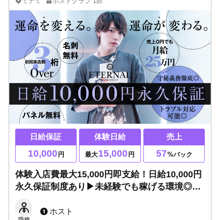
ミナミ
ホストクラブ
1部
日給保証
体験日給
売上
10,000
15,000
57
円
最大
円
%バック
体験入店費最大15,000円即支給！日給10,000円
永久保証制度あり▶未経験でも稼げる環境◎移
籍をお考えの方もご相談ください！
ホスト
職種