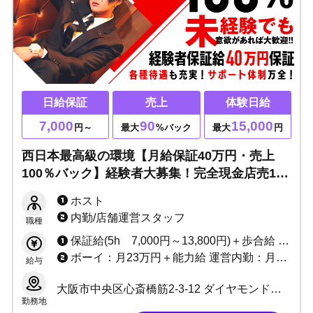
日給保証
売上
体験日給
7,000
90
15,000
円～
最大
%バック
最大
円
西日本最高級の環境【月給保証40万円・売上
100％バック】経験者大募集！完全現金店売1億
7400万over！関西大手ピースグループなのでサ
ホスト
ポート体制万全・未経験でも意欲があれば大歓
内勤/店舗運営スタッフ
職種
迎！！
保証給(5h 7,000円～13,800円)＋歩合給 ※バック率60～90%!! +功労金+賞金多数 （新人さんがとりやすい賞金たくさん用意しています）
ボーイ：月23万円＋能力給 運営内勤：月25万＋能力給＋賞金
給与
大阪市中央区心斎橋筋2-3-12 ダイヤモンドビル5F
勤務地