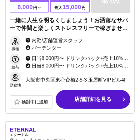
NO DATA
8,000
15,000
円～
最大
円
一緒に人生を明るくしましょう！お洒落なサパ
ーで仲間と楽しくストレスフリーで稼ぎません
か？体験料最大15,000円！未経験や地方出身者
内勤/店舗運営スタッフ
大歓迎です！
バーテンダー
職種
日当8,000円〜 ドリンクバック+売上10%〜 最低月収20万〜50万円以上も可能！ ※日払い・週払いOK！
日当8,000円〜 ドリンクバック+売上10%〜 最低月収20万〜50万円以上も可能！ ※日払い・週払いOK！
給与
大阪市中央区東心斎橋2-5-3 玉屋町VIPビル4F
勤務地
店舗詳細を見る
検討中に追加
ETERNAL
エターナル