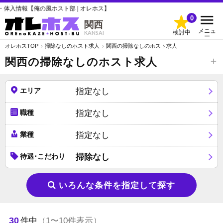
風ホスト部 | オレホス】
0
関西
メニュ
検討中
KANSAI
ー
オレホスTOP
掃除なしのホスト求人
関西の掃除なしのホスト求人
関西の掃除なしのホスト求人
エリア
指定なし
職種
指定なし
業種
指定なし
待遇･こだわり
掃除なし
いろんな条件を指定して探す
30
件中
（1〜10件表示）