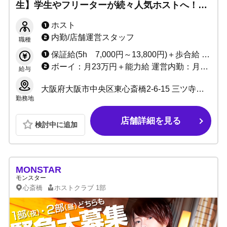
生】学生やフリーターが続々人気ホストへ！初
心者や25歳以下大歓迎！成長するなら当店
ホスト
【YOUTH】へ！
内勤/店舗運営スタッフ
職種
保証給(5h 7,000円～13,800円)＋歩合給 ※バック率60～90%!! +功労金+ボーナス多数 （新人さんがとりやすいボーナスをたくさん用意しています）
ボーイ：月23万円＋能力給 運営内勤：月30万＋能力給＋ボーナス
給与
大阪府大阪市中央区東心斎橋2-6-15 三ツ寺ギャラクシービル6号館2F
勤務地
店舗詳細を見る
検討中に追加
MONSTAR
モンスター
心斎橋
ホストクラブ
1部