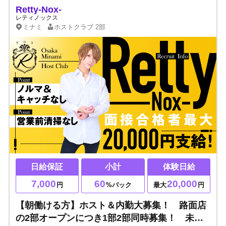
Retty-Nox-
レティノックス
ミナミ
ホストクラブ
2部
日給保証
小計
体験日給
7,000
60
20,000
円
%バック
最大
円
【朝働ける方】ホスト＆内勤大募集！ 路面店
の2部オープンにつき1部2部同時募集！ 未経