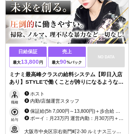
日給保証
売上
NO DATA
13,800
90
最大
円
最大
%バック
ミナミ最高峰クラスの給料システム【即日入店
あり】STYLEで働くことが誇りになるような好
環境です！未経験でも、経験者でも、地方から
ホスト
のご応募でも大歓迎！一緒に自慢できる職場で
内勤/店舗運営スタッフ
職種
働きませんか？
保証給(5h 7,000円～13,800円)＋歩合給 ※バック率60～90%!! +功労金+ボーナス多数 （新人さんがとりやすいボーナスをたくさん用意しています）
ボーイ：月23万円 運営内勤：月30万円＋能力給＋ボーナス
給与
大阪市中央区宗右衛門町2-30 ルミナス三ッ寺1F