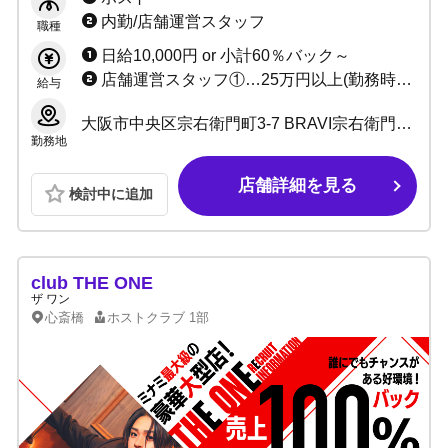
歓迎・体験費最大30,000円！！
内勤/店舗運営スタッフ
職種
日給10,000円 or 小計60％バック～
店舗運営スタッフ①…25万円以上(勤務時間6h) 店舗運営スタッフ②…30万円以上(勤務時間8h) 管理職各種…40万円以上(勤務時間8h)
給与
大阪市中央区宗右衛門町3-7 BRAVI宗右衛門町ビルB1F
勤務地
店舗詳細を見る
検討中に追加
club THE ONE
ザ ワン
心斎橋
ホストクラブ
1部