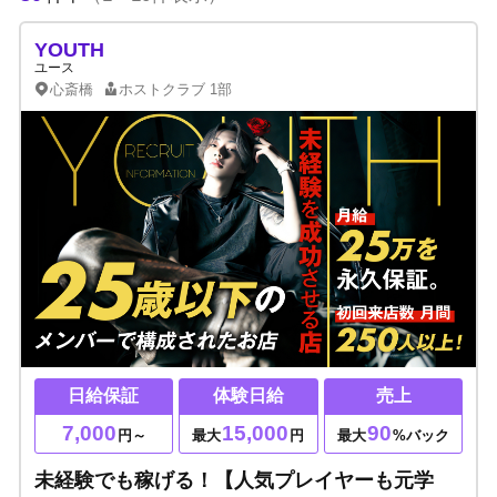
YOUTH
ユース
心斎橋
ホストクラブ
1部
日給保証
体験日給
売上
7,000
15,000
90
円～
最大
円
最大
%バック
未経験でも稼げる！【人気プレイヤーも元学