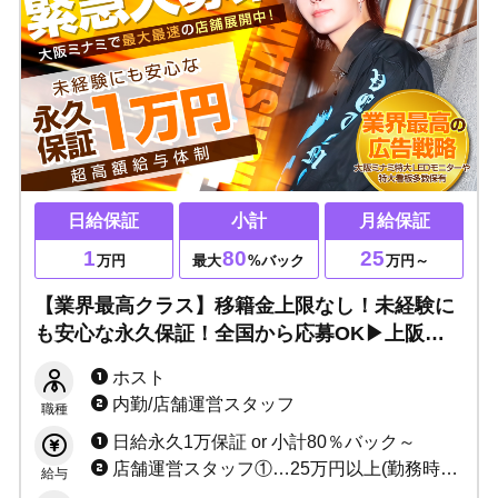
日給保証
小計
月給保証
1
80
25
万円
最大
%バック
万円～
【業界最高クラス】移籍金上限なし！未経験に
も安心な永久保証！全国から応募OK▶上阪費
用を全額負担！超高額給与体制＆業界トップク
ホスト
ラスの広告戦略あり！
内勤/店舗運営スタッフ
職種
日給永久1万保証 or 小計80％バック～
店舗運営スタッフ①…25万円以上(勤務時間6h：19〜25時) 店舗運営スタッフ②…30万円以上(勤務時間8h：17:30〜25:30) 管理職各種…40万円以上(勤務時間8h：17:30〜25:30)
給与