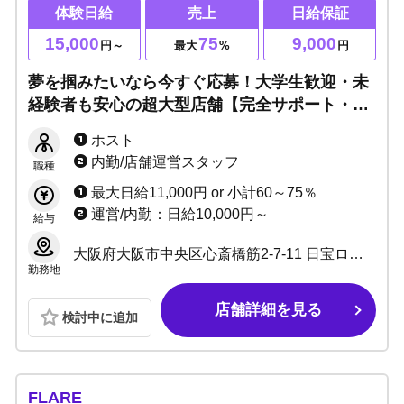
体験日給
売上
日給保証
15,000
75
9,000
円～
最大
%
円
夢を掴みたいなら今すぐ応募！大学生歓迎・未
経験者も安心の超大型店舗【完全サポート・保
証あり・チャンス大】即入店特典あり★まずは
ホスト
体験入店へ！
内勤/店舗運営スタッフ
職種
最大日給11,000円 or 小計60～75％
運営/内勤：日給10,000円～
給与
大阪府大阪市中央区心斎橋筋2-7-11 日宝ロイヤルビルB1
勤務地
店舗詳細を見る
検討中に追加
FLARE