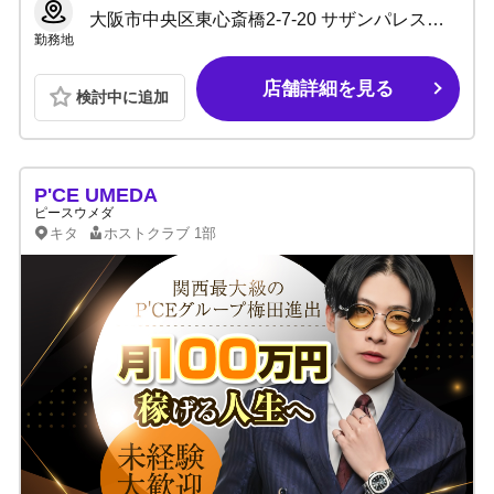
大阪市中央区東心斎橋2-7-20 サザンパレスビル5階
勤務地
店舗詳細を見る
検討中に追加
P'CE UMEDA
ピースウメダ
キタ
ホストクラブ
1部