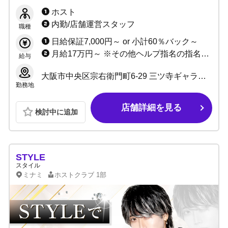
験者も全力サポート！ 今がスピード昇格のチ
ホスト
ャンス！！
内勤/店舗運営スタッフ
職種
日給保証7,000円～ or 小計60％バック～
月給17万円～ ※その他ヘルプ指名の指名バックあり！
給与
大阪市中央区宗右衛門町6-29 三ツ寺ギャラクシービル3号館B1F
勤務地
店舗詳細を見る
検討中に追加
STYLE
スタイル
ミナミ
ホストクラブ
1部