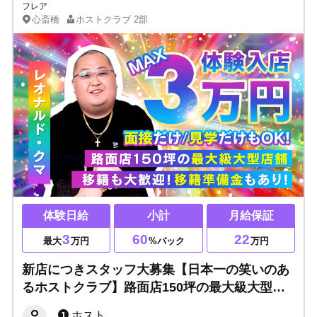
フレア
心斎橋
ホストクラブ
2部
体験日給
小計
月給保証
3
60
22
最大
万円
%バック
万円
新店につきスタッフ大募集【日本一の笑いのあ
るホストクラブ】路面店150坪の最大級大型店
舗★豪華内装で君も輝け！ 未経験者・移籍者
ホスト