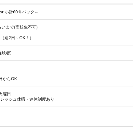
 or 小計60％バック～
らいまで(高校生不可)
！
（週2日～OK！）
経験者)
）
日からOK！
火曜日
フレッシュ休暇・連休制度あり