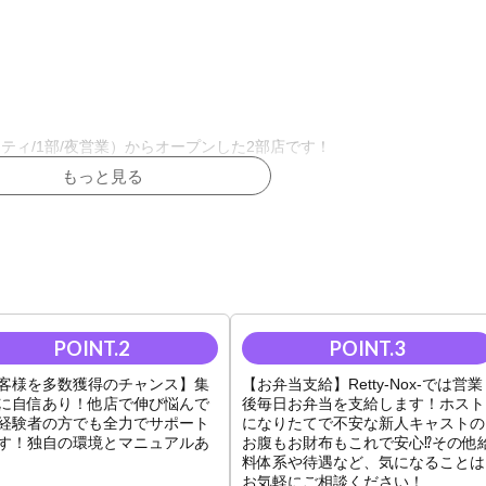
y（レティ/1部/夜営業）からオープンした2部店です！
もっと見る
にお客様役を使って来店から接客まで実践的に学べます。未経験でも安
伸び悩んでいる経験者の方もぜひ当店へ！移籍に関する悩み応相談。
でも、お店がサポートするので安心してご応募ください。
客様を多数獲得のチャンス】集
【お弁当支給】Retty-Nox-では営業
に自信あり！他店で伸び悩んで
後毎日お弁当を支給します！ホスト
きるので働きやすい！
経験者の方でも全力でサポート
になりたてで不安な新人キャストの
す！独自の環境とマニュアルあ
お腹もお財布もこれで安心⁉その他
ス！
料体系や待遇など、気になることは
お気軽にご相談ください！