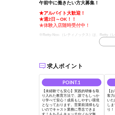
午前中に働きたい方大募集！
★アルバイト大歓迎！
★週2日～OK！！
★体験入店随時受付中！
※Retty-Nox-（レティノックス）は、Rett
【未経験でも安心】
通常のようなシミュレーションではなく、実際
て成長できます！
※独自の環境とマニュアルがあるので、他店で
求人ポイント
【Retty-Nox-のメリット】
★完全服装自由
→ホストっぽい格好やオシャレに自信がない方
【未経験でも安心】実践的研修を取
【お
★営業前清掃なし
り入れた教育方法で、誰でもしっか
客力
→運営側が清掃します。キャスト業務に専念で
り学べて安心！成長もしやすい環境
いた
★集客力に自信あり！
となっております。営業前清掃もな
しま
→未経験でも移籍者でもスピード出世のチャン
いのでキャスト業務に専念できま
り！
す！もちろんキャッチやノルマ無