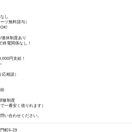
チなし
スーツ無料貸与）
K!
/連休制度あり
で終電関係なし！
,000円支給！
～
り応相談）
】
支給
研修制度
阪で一番安く借りれます）
お問い合わせください。
町6-29