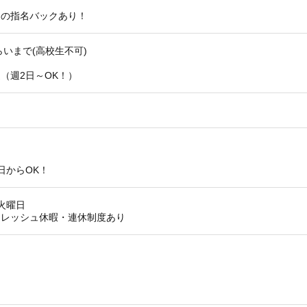
名の指名バックあり！
らいまで(高校生不可)
！
（週2日～OK！）
）
日からOK！
火曜日
フレッシュ休暇・連休制度あり