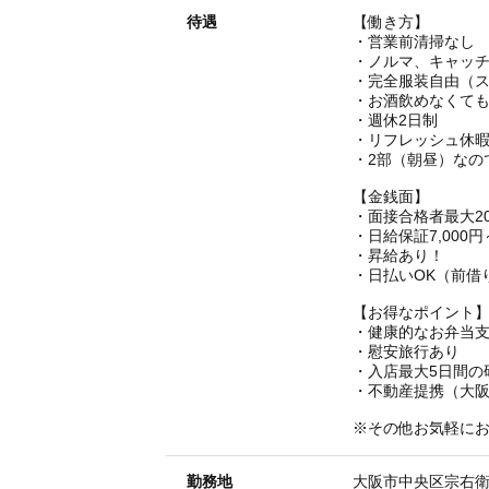
待遇
【働き方】
・営業前清掃なし
・ノルマ、キャッ
・完全服装自由（
・お酒飲めなくてもO
・週休2日制
・リフレッシュ休暇
・2部（朝昼）なの
【金銭面】
・面接合格者最大20
・日給保証7,000円
・昇給あり！
・日払いOK（前借
【お得なポイント
・健康的なお弁当
・慰安旅行あり
・入店最大5日間の
・不動産提携（大
※その他お気軽に
勤務地
大阪市中央区宗右衛門