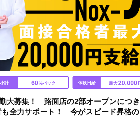
60
20,000
小計
体験日給
%バック
最大
勤大募集！ 路面店の2部オープンにつき
者も全力サポート！ 今がスピード昇格の