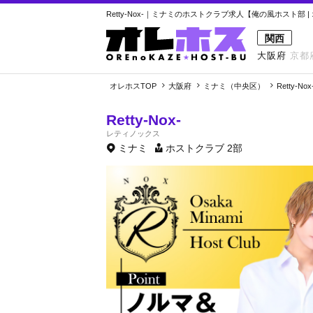
Retty-Nox-｜ミナミのホストクラブ求人【俺の風ホスト部 |
関西
大阪府
京都
オレホスTOP
大阪府
ミナミ（中央区）
Retty-Nox
Retty-Nox-
レティノックス
ミナミ
ホストクラブ
2部