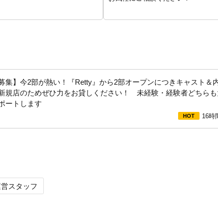
て金銭面が不安な新人キャストに心強い待遇！
さい！
募集】今2部が熱い！『Retty』から2部オープンにつきキャスト＆
新規店のためぜひ力をお貸しください！ 未経験・経験者どちらも
ポートします
16時
運営スタッフ