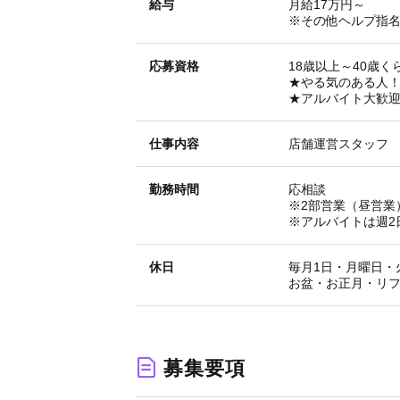
給与
月給17万円～
※その他ヘルプ指
応募資格
18歳以上～40歳く
★やる気のある人
★アルバイト大歓迎
仕事内容
店舗運営スタッフ
勤務時間
応相談
※2部営業（昼営業
※アルバイトは週2
休日
毎月1日・月曜日・
お盆・お正月・リ
募集要項