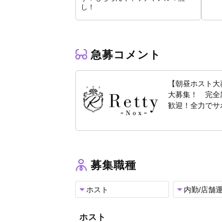
★お弁当支給（まかない）
し！
→営業後に毎日お弁当を支給します。始めたて
ホスト・内勤大募集！
新しい環境で再スタートしたい方、
ぜひ一度お気軽に面接や体験入店にお越しくだ
急募コメント
ご応募お待ちしております！！
【朝昼ホスト大
大募集！ 完全
歓迎！全力でサ
募集職種
ホスト
内勤/店舗
ホスト