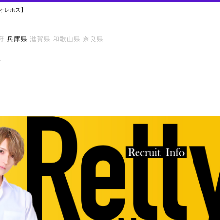
 オレホス】
府
兵庫県
滋賀県
和歌山県
奈良県
-