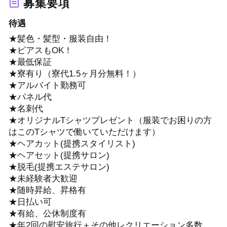
募集要項
待遇
★髪色・髪型・服装自由！
★ピアスもOK！
★最低保証
★寮有り（寮代1.5ヶ月分無料！）
★アルバイト勤務可
★パネル代
★名刺代
★オリジナルTシャツプレゼント（服装でお困りの方
はこのTシャツで働いていただけます）
★ヘアカット(提携スタイリスト)
★ヘアセット(提携サロン)
★脱毛(提携エステサロン)
★未経験者大歓迎
★随時昇給、昇格有
★日払い可
★有給、公休制度有
★年2回の慰安旅行＋その他レクリエーション多数