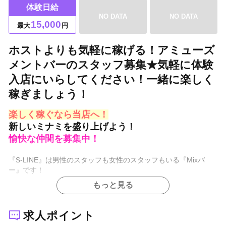
体験日給
NO DATA
NO DATA
15,000
最大
円
ホストよりも気軽に稼げる！アミューズ
メントバーのスタッフ募集★気軽に体験
入店にいらしてください！一緒に楽しく
稼ぎましょう！
楽しく稼ぐなら当店へ！
新しいミナミを盛り上げよう！
愉快な仲間を募集中！
『S-LINE』は男性のスタッフも女性のスタッフもいる『Mixバ
ー』です！
もっと見る
ミックスバーはホストクラブと違い、客層は男女どちらもいて年
齢層も様々！
求人ポイント
酔って！歌って！騒いで！遊べる！