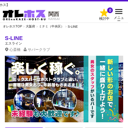
S-L
0
関西
メニュ
検討中
KANSAI
ー
オレホスTOP
大阪府
ミナミ（中央区）
S-LINE
S-LINE
エスライン
心斎橋
サパークラブ