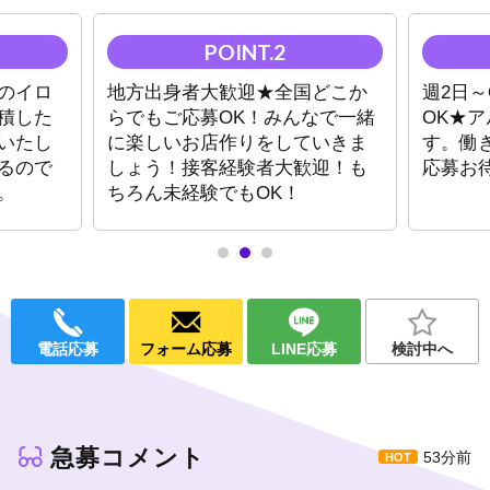
シーシャあり、ゲームあり、ガンシューティングありetc…
お客様と一緒にガンシューティングやテーブルホッケーを楽しみ
ながら稼ぐことができます！
のイロ
地方出身者大歓迎★全国どこか
週2日～
★テーマは自由★
積した
らでもご応募OK！みんなで一緒
OK★
髪色・髪型・服装自由！
ピアスもタトゥーもOK♪
いたし
に楽しいお店作りをしていきま
す。働
るので
しょう！接客経験者大歓迎！も
応募お
未経験でも大丈夫です！
。
ちろん未経験でもOK！
大手グループなので福利厚生や待遇など充実！
ぜひ一度体験入店にお越しください！
ご応募お待ちしております！
電話応募
フォーム応募
LINE応募
検討中へ
急募コメント
53分前