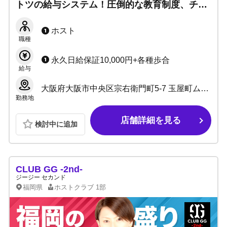
トツの給与システム！圧倒的な教育制度、チー
ムワーク運営に自信あり☆
ホスト
職種
永久日給保証10,000円+各種歩合
給与
大阪府大阪市中央区宗右衛門町5-7 玉屋町ムーンビル1F
勤務地
店舗詳細を見る
検討中に追加
CLUB GG -2nd-
ジージー セカンド
福岡県
ホストクラブ
1部