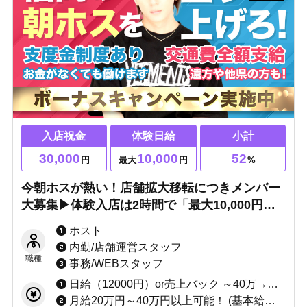
入店祝金
体験日給
小計
30,000
10,000
52
円
最大
円
%
今朝ホスが熱い！店舗拡大移転につきメンバー
大募集▶体験入店は2時間で「最大10,000円」
即日支給！
ホスト
内勤/店舗運営スタッフ
職種
事務/WEBスタッフ
日給（12000円）or売上バック ～40万→日給制 40万～→売上バック 52％ 60万～→売上バック 54％ 80万～→売上バック 55％ 100万～→売上バック57％以上 完全総売り折半～(経験者応相談) 契約金制度有り バック制度有り(同伴、etc) 幹部手当て有り(＋売上％UP) 実働5時間 売上、指名本数等による出勤時間遅れシステム採用により最短2時間勤務可能！
月給20万円～40万円以上可能！ (基本給＋店売りバック＋ベストアドバイザー賞)