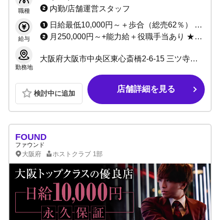
OK・有給制度などの福利厚生も充実！！
内勤/店舗運営スタッフ
職種
日給最低10,000円～＋歩合（総売62％） ★各種賞金あり ★各種手当あり
月250,000円～+能力給＋役職手当あり ★毎月昇給のチャンスあり
給与
大阪府大阪市中央区東心斎橋2-6-15 三ツ寺ギャラクシービル6号館3F
勤務地
店舗詳細を見る
検討中に追加
FOUND
ファウンド
大阪府
ホストクラブ
1部