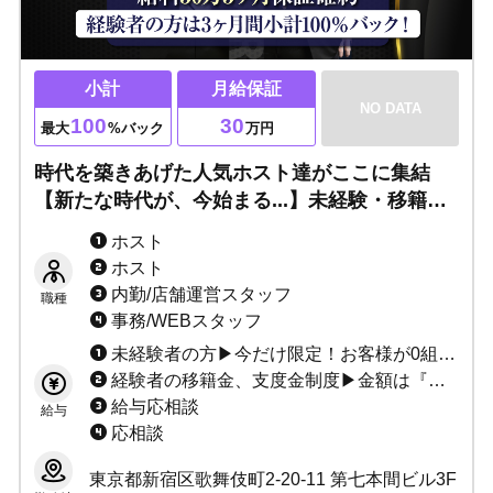
小計
月給保証
NO DATA
100
30
最大
%バック
万円
時代を築きあげた人気ホスト達がここに集結
【新たな時代が、今始まる...】未経験・移籍者
（経験者）大歓迎！次世代のモンスターは君
ホスト
だ！
ホスト
内勤/店舗運営スタッフ
職種
事務/WEBスタッフ
未経験者の方▶今だけ限定！お客様が0組0万でも給料30万3ヶ月保証確約！ 経験者の方▶3ヶ月間驚異の小計100％バック！
経験者の移籍金、支度金制度▶金額は『言い値』で構いません。 お気軽にご相談ください！
給与応相談
給与
応相談
東京都新宿区歌舞伎町2-20-11 第七本間ビル3F