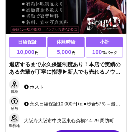
日給保証
体験時給
小計
10,000
5,000
100
円
円
%バック
退店するまで永久保証制度あり！本店で実績の
ある先輩が丁寧に指導▶新人でも売れるノウハ
ウを伝授！
ホスト
職種
永久日給保証10,000円+α ■歩合57％～最高82％
給与
大阪府大阪市中央区東心斎橋2-4-29 周防町ギャラクシービル5Ｆ
勤務地