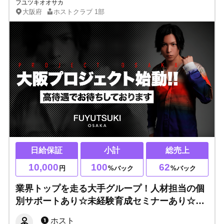
フユツキオオサカ
大阪府
ホストクラブ
1部
日給保証
小計
総売上
10,000
100
62
円
%バック
%バック
業界トップを走る大手グループ！人材担当の個
別サポートあり☆未経験育成セミナーあり☆ホ
ストでは珍しい社保・厚生年金完備！日払い
ホスト