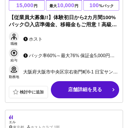
15,000
10,000
100
円
最大
円
%バック
【従業員大募集!!】体験初日から2カ月間100%
バック◎入店準備金、移籍金もご用意！高級マ
ンション寮半年間無料と働きやすい環境です！
ホストライフを充実させましょう！
ホスト
職種
バック率60%～最大76% 保証金5,000円～10,000円
給与
大阪府大阪市中央区宗右衛門町6-1 日宝サンロードビル6F
勤務地
店舗詳細を見る
検討中に追加
él
エル
東京都
ホストクラブ
1部