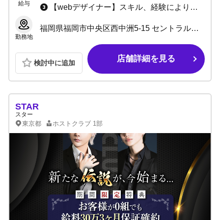
給与
【webデザイナー】スキル、経験により応相談 【ヘアメイク】時給1,100円～(スキル、経験により応相談)
福岡県福岡市中央区西中洲5-15 セントラルパークタワー 1F
勤務地
店舗詳細を見る
検討中に追加
STAR
スター
東京都
ホストクラブ
1部