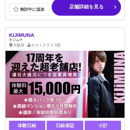
店舗詳細を見る
検討中に追加
KiJiMUNA
キジムナ
大阪府
ホストクラブ
1部
体験日給
日給保証
小計