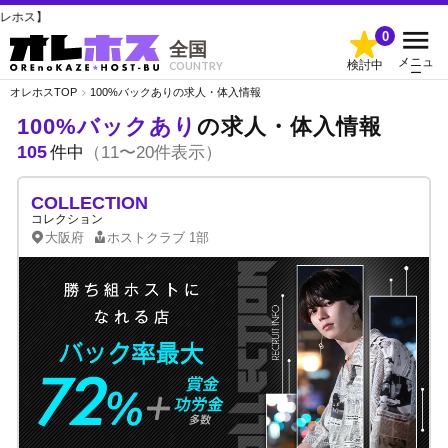
100
0
全国
メニュ
検討中
COUNTRY
ー
オレホスTOP
100%バックありの求人・体入情報
100%バックあり
の求人・体入情報
105
件中
（11〜20件表示）
COLLECTION
コレクション
大阪府
ホストクラブ
1部