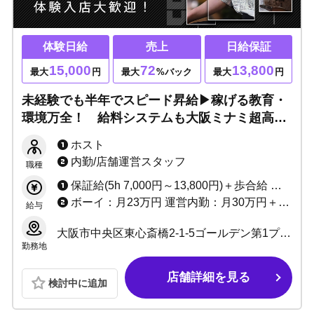
体験日給
売上
日給保証
15,000
72
13,800
最大
円
最大
%バック
最大
円
未経験でも半年でスピード昇給▶稼げる教育・
環境万全！ 給料システムも大阪ミナミ超高水
準で文句なし！ 高レベルな有名大箱店で一緒
ホスト
に楽しく活躍しましょう！！
内勤/店舗運営スタッフ
職種
保証給(5h 7,000円～13,800円)＋歩合給 売上0でも給料25万円以上＋各種賞金！ ※バック率60～90%!! +功労金+賞金多数 （新人さんがとりやすい賞金たくさん用意しています）
ボーイ：月23万円 運営内勤：月30万円＋能力給＋賞金
給与
大阪市中央区東心斎橋2-1-5ゴールデン第1プラザビル6F
勤務地
店舗詳細を見る
検討中に追加