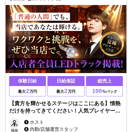
体験日給
日給保証
総売上
2
2
100
最大
万円
最大
万円
%バック
【貴方を輝かせるステージはここにある】情熱
だけを持ってきてください！人気プレイヤーま
での道をご用意します！未経験・ブランク・経
ホスト
験者・上京希望者大歓迎！
内勤/店舗運営スタッフ
職種