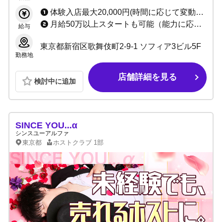
体験入店最大20,000円(時間に応じて変動あり) ・遠方の方交通費支給(応相談) ・各種賞金/賞与あり ・1日体験入店制度あり ・入店祝い金、支度金完備
月給50万以上スタートも可能（能力に応じる） ※ただいま内勤者【急募中】のため、移籍金or入店祝い金ご用意あり！
給与
東京都新宿区歌舞伎町2-9-1 ソフィア3ビル5F
勤務地
店舗詳細を見る
検討中に追加
SINCE YOU...α
シンスユーアルファ
東京都
ホストクラブ
1部