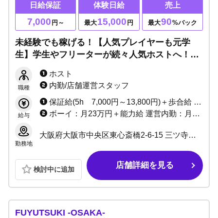
日給保証
体験日給
売上
7,000
15,000
90
円～
最大
円
最大
%バック
未経験でも稼げる！【人気プレイヤーも元学
生】学生やフリーターが続々人気ホストへ！初
心者や25歳以下大歓迎！成長するなら当店
ホスト
【YOUTH】へ！
内勤/店舗運営スタッフ
職種
保証給(5h 7,000円～13,800円)＋歩合給 ※バック率60～90%!! +功労金+ボーナス多数 （新人さんがとりやすいボーナスをたくさん用意しています）
ボーイ：月23万円＋能力給 運営内勤：月30万＋能力給＋ボーナス
給与
大阪府大阪市中央区東心斎橋2-6-15 三ツ寺ギャラクシービル6号館2F
勤務地
店舗詳細を見る
検討中に追加
FUYUTSUKI -OSAKA-