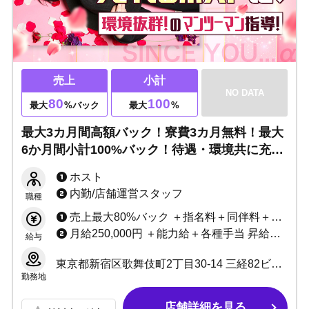
売上
小計
NO DATA
80
100
最大
%バック
最大
%
最大3カ月間高額バック！寮費3カ月無料！最大
6か月間小計100%バック！待遇・環境共に充実
◎マンツーマン指導で未経験でも売れるホスト
ホスト
に！
内勤/店舗運営スタッフ
職種
売上最大80%バック ＋指名料＋同伴料＋各種賞金
月給250,000円 ＋能力給＋各種手当 昇給随時
給与
東京都新宿区歌舞伎町2丁目30-14 三経82ビル7F
勤務地
店舗詳細を見る