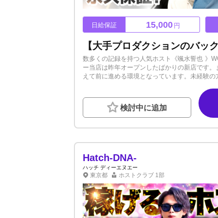
15,000
日給保証
円
数多くの記録を持つ人気ホスト《颯水誓也 》WOR
ー当店は昨年オープンしたばかりの新店です。
えて前に進める環境となっています。未経験の
大手プロダクションのバックアップ付きで入店
ているお店では、上が多くチャンスの回数は少
います。そのため、偏ることがなく平等に席に
検討中に追加
ん大丈夫！そして新人を積極採用していてヘル
め、派閥一切なし●メディア/SNS戦略徹底●寮
の他待遇も充実しています。今なら日給15,0
る！業界では珍しい働き方をしていただけます
に夢を追いかけるお手伝いをさせてください。
す。
Hatch-DNA-
ハッチ ディーエヌエー
東京都
ホストクラブ
1部