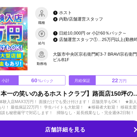
歓迎です！ご応募・お問い合わせ楽しみにお待ちしております！
ホスト
内勤/店舗運営スタッフ
職種
日給10,000円 or 小計60％バック～
給与
大阪市中央区宗右衛門町3-7 BRAVI宗右衛
ビルB1F
勤務地
60
22
小計
月給保証
%バック
万円
新店につきスタッフ大募集【日本一の笑いのあるホストクラブ】路面店150坪の最大級大型店舗★豪華内装で君も
！ ★体験入店MAX3万円！ 面接だけでも受け付けます！ 店舗見学もOK！ ★新
度あり！ 最低保証22万円！ 学生バイトも大歓迎！ ★移籍者大歓迎！ 移籍支度
移籍相談も秘密厳守で対応します！ 掃除なし・延長残業なし・完全週休2日制！
75%オーバー ミナミトップクラスの給料体制です！ 実際に稼いでいるスタッ
GROUPだからこそ「あなたを成長させるマニュアル」をご用意！他店に負けな
店舗詳細を見る
談！ 時給3,000円計算で即日支給!! 夢を掴むなら今すぐ行動！ まずはお