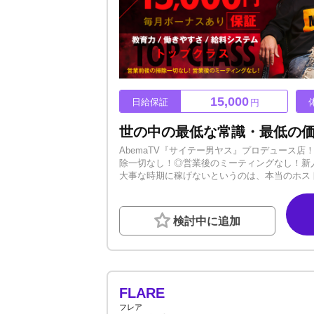
15,000
日給保証
円
AbemaTV『サイテー男ヤス』プロデュース
除一切なし！◎営業後のミーティングなし！新
大事な時期に稼げないというのは、本当のホス
のうちから稼げる環境をご用意しています！『最
種賞金多数】【毎月ボーナスあり】～メディア実
も積極的です！～教育実績多数～未経験から始
検討中に追加
っております。ホストは1人だけで成長できる
てみたい方、一緒に前へ進みましょう。ーーーー
誓也です。 まず初めに当店の求人ページをご覧
ホストデビューを考えていらっしゃるはずです。 
っているあなたの力をWORST OVERで遺
る仲間を大募集しています! WORST OVER
FLARE
い。ーーーーーーーーーーーーー絶対に夢を叶
フレア