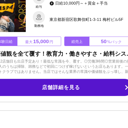
日給10,000円～＋賞金＋手当
給与
東京都新宿区歌舞伎町1-3-11 梅村ビル5F
勤務地
15,000
50
体験日給
総売上
最大
円
%バック
世の中の最低な常識・最低の価値観を全
店！2店舗目も出店予定あり！最低な常識を今、覆す。◎労働3時間◎営業前後の
人のうちは掃除、雑務などで初回につけず稼げないというお店もあります。
トクラブではありません。当店ではそんな業界の常識や価値観をぶっ壊し、
高に突き抜ける店』最低総売上50%～スタート！！【日当15,000円保証】
績多数～SNSやTikTokなどで積極的に発信中！今の時代に大切なメディア
店舗詳細を見る
めたキャストはたくさんいます。当店は1人1人に寄り添った形で教育・指導
わけではありません。ホストをやってみたい方、夢を諦めた方、もう一度頑張
ーーーーーーーーー◆求人をご覧になっている皆様へ◆ WORST OVERの
いただき有難うございます! こちらを読んでいただけているという事は、移
そしてこのWORST OVERに興味をお持ちになられているはずです。 その
憾なく発揮し歌舞伎町でトップクラスのお店を一緒に作りませんか？ 共に走って
では貴方達1人1人が主人公!! 少しでも気になった方はお気軽にお問い合わせくだ
えます、絶対に後悔はさせません。まずは面接でお話して、体験入店で実際