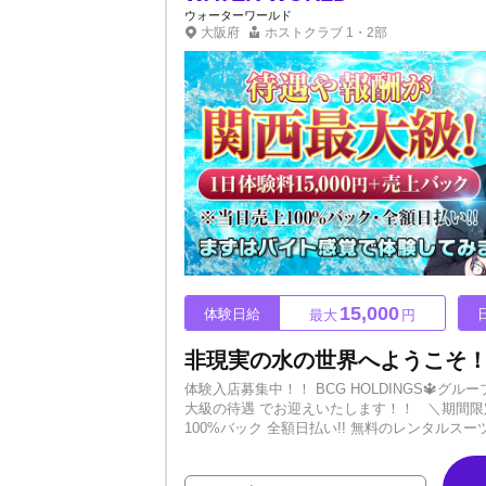
ウォーターワールド
大阪府
ホストクラブ
1・2部
15,000
体験日給
最大
円
体験入店募集中！！ BCG HOLDINGS🔱
大級の待遇 でお迎えいたします！！ ＼期間限定
100%バック 全額日払い!! 無料のレンタル
す！！ 日払いバイトのつもりで来ていただいて
とは別に営業代として5,000円支給!! ②毎週1度