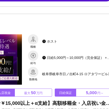
ホスト
職種
日給5,000円～10,000円（完全保証） +高額売上バック +レ
給与
岐阜県岐阜市日ノ出町4-15 ロアタワービル
勤務地
50
5,000
入店祝金
日給保証
最大
万円
円～
地域最高レベルの待遇【体験給￥15,000以上＋α支給】高額移籍金・入店祝い金も完備！未経験でも経験者でもしっ