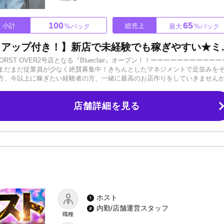
100
65
小計
総売上
%バック
最大
%バック
【大手プロダクションのバックアップ付き
ST OVER2号店となる『Blueclair』オープン！！ーーーーーーーーーーー
まだまだ従業員が少なく絶賛募集中！きちんとしたマネジメントで足並みを
方、今以上に稼ぎたい経験者の方、一緒に最高のお店作りをしていきません
/移籍後も安心です！《全員にチャンスがある！》大手グループやすでに完成
なくなっています。当店はフロントスタッフが新規のお客様をお席に配置し
店舗詳細を見る
回れるようになっています！《お酒が飲めなくてもOK！》ノンアル営業もち
プに着く回数が他店よりも少ないので、無理に飲むこともありません！●いじ
費初月無料●写真代無料●日払いOK！毎日がお給料日●お酒が飲めなくてもOK
00円永久保証！週休2日制で仕事も遊びも楽しめます！3時間営業で無理なく稼
。レギュラーでもアルバイト感覚で働けるから学生さんでも安心！僕たちに
思い立ったらご連絡ください！いつでもご応募・お問い合わせお待ちしてお
ホスト
内勤/店舗運営スタッフ
職種