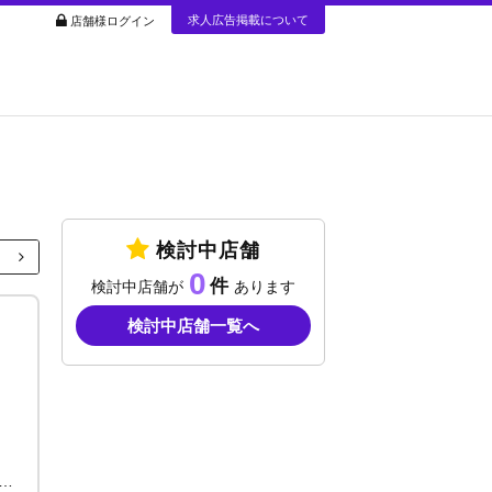
求人広告掲載について
店舗様ログイン
検討中店舗
0
検討中店舗が
あります
検討中店舗一覧へ
円＋歩合＋各種賞金or総売上50％～＋各種賞金 アルバイトも歓迎！ 給料詳細は面接時にご説明致します。