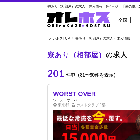
寮あり（相部屋）の求人・体入情報（9ページ）【俺の風ホス
全国
オレホスTOP
寮あり（相部屋）の求人・体入情報
寮あり（相部屋）
の求人
201
件中（81〜90件を表示）
WORST OVER
ワーストオーバー
東京都
ホストクラブ
1部