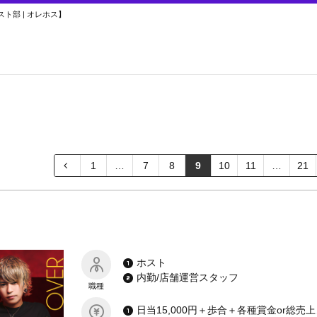
ト部 | オレホス】
1
…
7
8
9
10
11
…
21
ホスト
内勤/店舗運営スタッフ
職種
日当15,000