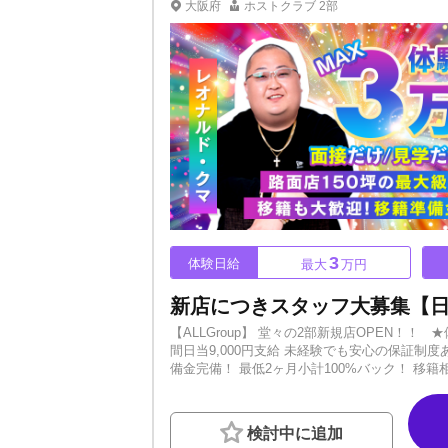
れてみてください。やる気さえあれば誰でも大
大阪府
ホストクラブ
2部
3
体験日給
最大
万円
【ALLGroup】 堂々の2部新規店OPEN！
間日当9,000円支給 未経験でも安心の保証制
備金完備！ 最低2ヶ月小計100%バック！ 
＞大阪ミナミ最高のバック率＜＜ 最低60%～
が、あなたに直接指導いたします。 ※ALL 
ライドをもってお迎えいたします。 体験入店応相
検討中に追加
軽にご応募・ご相談ください。