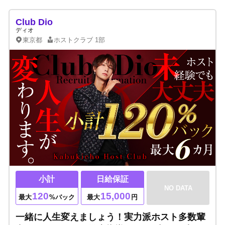
Club Dio
ディオ
東京都
ホストクラブ
1部
小計
日給保証
NO DATA
120
15,000
最大
%バック
最大
円
一緒に人生変えましょう！実力派ホスト多数輩