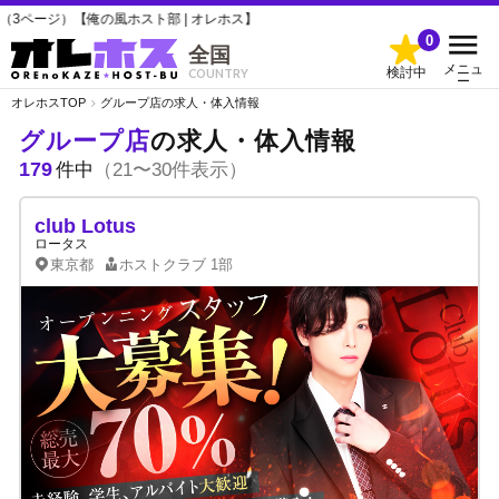
の風ホスト部 | オレホス】
0
全国
メニュ
検討中
COUNTRY
ー
オレホスTOP
グループ店の求人・体入情報
グループ店
の求人・体入情報
179
件中
（21〜30件表示）
club Lotus
ロータス
東京都
ホストクラブ
1部