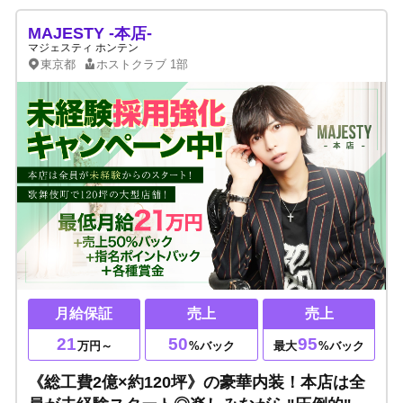
MAJESTY -本店-
マジェスティ ホンテン
東京都
ホストクラブ
1部
月給保証
売上
売上
21
50
95
万円～
%バック
最大
%バック
《総工費2億×約120坪》の豪華内装！本店は全