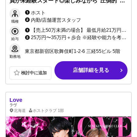
員が未経験スタート◎楽しみながら"圧倒的"に
売れていく...チャレンジ精神旺盛な方大募集！
ホスト
内勤/店舗運営スタッフ
職種
【売上50万未満の場合】 最低月給21万円+売上50%バック+指名ポイントバック＋各種賞金 【売上50万以上の場合】 売上最低50%〜最大94.7%バック+指名ポイントバック+ボーナス＋各種賞金
25万円〜35万円＋歩合 ※経験や能力を考慮して決定致します
給与
東京都新宿区歌舞伎町1-2-6 三経55ビル 5階
勤務地
店舗詳細を見る
検討中に追加
Love
ラヴ
北海道
ホストクラブ
1部