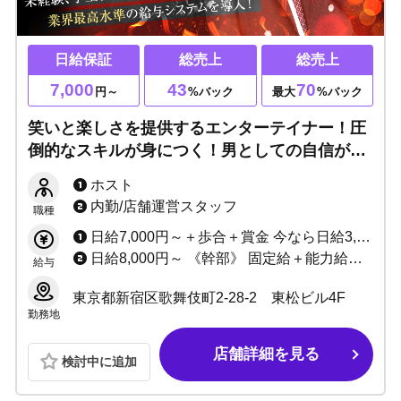
日給保証
総売上
総売上
7,000
43
70
円～
%バック
最大
%バック
笑いと楽しさを提供するエンターテイナー！圧
倒的なスキルが身につく！男としての自信がつ
く！ノンアル営業◎終電上がりも可能です！
ホスト
内勤/店舗運営スタッフ
職種
日給7,000円～＋歩合＋賞金 今なら日給3,000円UP！
日給8,000円～ 《幹部》 固定給＋能力給＋店売りによる歩合手当あり
給与
東京都新宿区歌舞伎町2-28-2 東松ビル4F
勤務地
店舗詳細を見る
検討中に追加