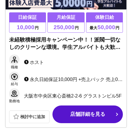
日給保証
月給保証
体験日給
10,000
250,000
50,000
円
円
最大
円
未経験積極採用キャンペーン中！！派閥一切な
しのクリーンな環境。学生アルバイトも大歓
迎！《永久保証+売上バック最大75%》結果を
出す分だけ稼げる◎
ホスト
職種
永久日給保証10,000円 +売上バック 売上0でも月給25万円 ●歩合57％～最大75% ●各種ボーナス/手当あり ●日払いOK
給与
大阪市中央区東心斎橋2-2-6 グラストンビル5F
勤務地
店舗詳細を見る
検討中に追加