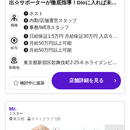
出☆サポーターが徹底指導！Dioに入れば未来
が変わる！ぜひ一度体験入店にお越しくださ
ホスト
い！
内勤/店舗運営スタッフ
職種
事務/WEBスタッフ
日給保証1.5万円 月給保証30万円 入店６カ月：小計100％バック
月給50万円以上可能
給与
月給50万円以上可能
東京都新宿区歌舞伎町2-25-6 ホライズンビル1F
勤務地
店舗詳細を見る
検討中に追加
Mr.
ミスター
東京都
ホストクラブ
1部