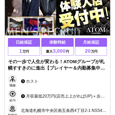
日給保証
体験時給
月給保証
1
3,000
20
万円
最大
円
万円
その一歩で人生が変わる！ATOMグループが札
幌すすきのに進出【プレイヤー＆内勤募集中】
安心安全のサポート体制完備！ホストするなら
今がチャンス！
ホスト
職種
月収最低20万円(店売上上がればUP)＋歩合(総売50%～)＋賞金 ◆日給保証10,000円（月給保証20万）
給与
北海道札幌市中央区南五条西4丁目2-1 NS54ビル1.2階