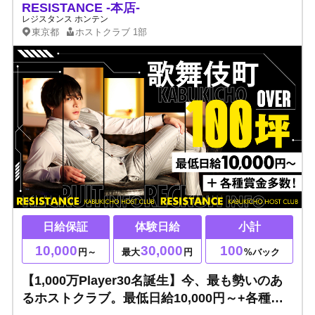
RESISTANCE -本店-
レジスタンス ホンテン
東京都
ホストクラブ
1部
日給保証
体験日給
小計
10,000
30,000
100
円～
最大
円
%バック
【1,000万Player30名誕生】今、最も勢いのあ
るホストクラブ。最低日給10,000円～+各種賞