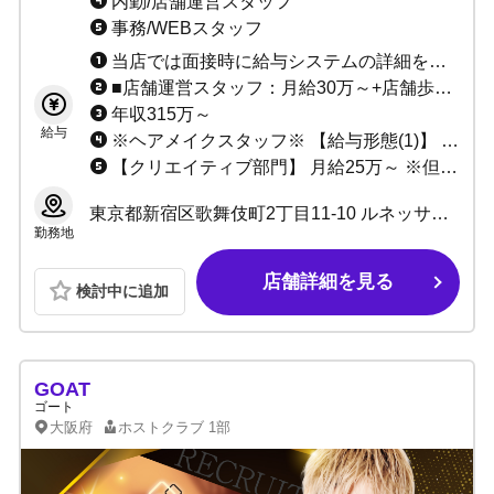
内勤/店舗運営スタッフ
事務/WEBスタッフ
当店では面接時に給与システムの詳細を説明させていただいております。 ・日払いOK ・各種賞金、賞与あり
■店舗運営スタッフ：月給30万～+店舗歩合 ・年収312～1200万程度 ■店長･マネージャー候補 ・年収600万～+店舗歩合 ■エリアマネージャー候補 ・年収840万～+店舗歩合 ・実績、成果に応じて年収アップ可能 ・能力により優遇
年収315万～
給与
※ヘアメイクスタッフ※ 【給与形態(1)】 驚愕のバック率、売上の70%以上 【給与形態(2)】 固定給 18万～25万 応相談 ※更に半年に1度昇給チャンスあり 少ない勤務時間で、月収40万以上も可能 あなたのやる気次第で、じゃんじゃん稼げます！！
【クリエイティブ部門】 月給25万～ ※但し、前職及び年齢､経験､能力を考慮の上決定します
東京都新宿区歌舞伎町2丁目11-10 ルネッサンスビル 3F
勤務地
店舗詳細を見る
検討中に追加
GOAT
ゴート
大阪府
ホストクラブ
1部