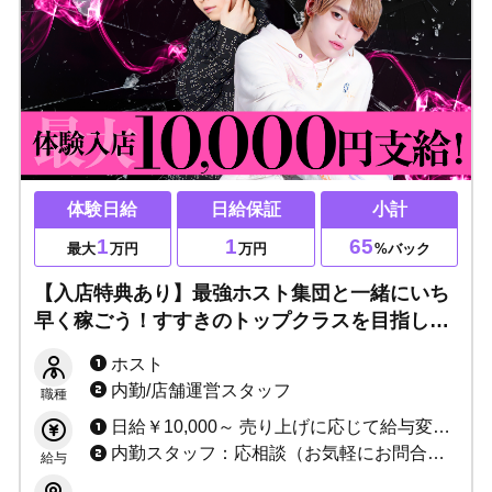
体験日給
日給保証
小計
1
1
65
最大
万円
万円
%バック
【入店特典あり】最強ホスト集団と一緒にいち
早く稼ごう！すすきのトップクラスを目指しま
す【候補生を大大大募集！】未経験・経験者ど
ホスト
ちらも大歓迎！特典多数でお待ちしておりま
内勤/店舗運営スタッフ
職種
す！！
日給￥10,000～ 売り上げに応じて給与変動（小計売上65％以上）
内勤スタッフ：応相談（お気軽にお問合せください）
給与