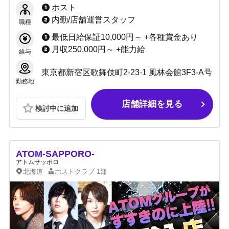
金多数！リニューアルキャンペーン実施中☆業
ホスト
界トップクラスの給与システムで稼ぐ
内勤/店舗運営スタッフ
職種
最低日給保証10,000円～ +各種賞金あり
月収250,000円～ +能力給
給与
東京都新宿区歌舞伎町2-23-1 風林会館3F3-A号
勤務地
店舗詳細を見る
検討中に追加
ATOM-SAPPORO-
アトムサッポロ
北海道
ホストクラブ
1部