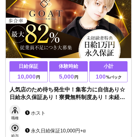
日給保証
体験時給
小計
10,000
5,000
100
円
円
%バック
人気店のため待ち発生中！集客力に自信あり☆
日給永久保証あり！寮費無料制度あり！未経験
でもすぐに成長できる環境です！
ホスト
職種
永久日給保証10,000円+α
給与