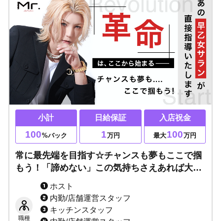
小計
日給保証
入店祝金
100
1
100
%バック
万円
最大
万円
常に最先端を目指す☆チャンスも夢もここで掴
もう！「諦めない」この気持ちさえあれば大丈
夫！次世代のプレイヤーになるノウハウ伝授！
ホスト
一緒に人生を変える挑戦をしましょう！
内勤/店舗運営スタッフ
キッチンスタッフ
職種