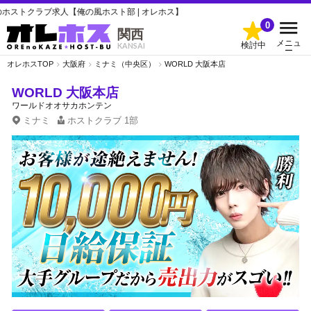
求人【俺の風ホスト部 | オレホス】
0
関西
メニュ
検討中
KANSAI
ー
オレホスTOP
大阪府
ミナミ（中央区）
WORLD 大阪本店
WORLD 大阪本店
ワールドオオサカホンテン
ミナミ
ホストクラブ
1部