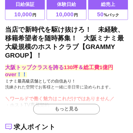
日給保証
体験日給
総売上
10,000
10,000
50
円
円
%バック
当店で新時代を駆け抜けろ！ 未経験、
移籍希望者を随時募集！ 大阪ミナミ最
大級規模のホストクラブ【GRAMMY
GROUP】！
大阪トップクラスを誇る
130坪
＆
総工費1億円
over
！！
ミナミ最高級店舗としての自信あり！
洗練された空間でお客様と一緒に非日常に染められます。
＼ワールドで働く魅力はこれだけではありません／
・ホストTV専属契約
もっと見る
・有名雑誌掲載、専属モデル多数
・パネル撮影【永久】無料
・即日入居可能な寮完備
求人ポイント
3階建ての一軒家など複数寮完備しています