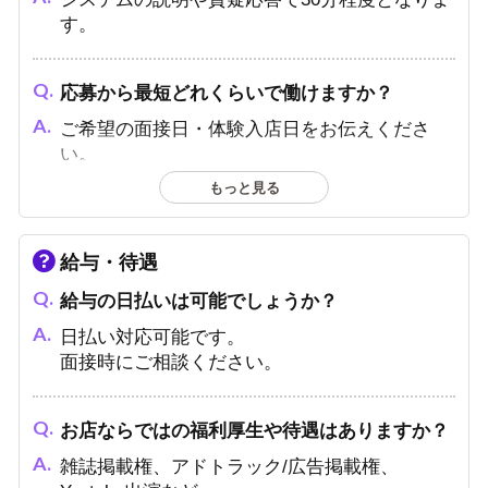
す。
応募から最短どれくらいで働けますか？
ご希望の面接日・体験入店日をお伝えくださ
い。
イベントなどの状況によりますが、なるべく柔
もっと見る
軟に対応いたします。
給与・待遇
面接の際に必要な持ち物を教えてください。
（履歴書、免許証など）
給与の日払いは可能でしょうか？
年齢確認のできる身分証をお持ちください。
日払い対応可能です。
面接時にご相談ください。
遠方・他府県からの応募はできますか？
お店ならではの福利厚生や待遇はありますか？
遠方からの方も大歓迎です！上阪費用サポート
可能です。
雑誌掲載権、アドトラック/広告掲載権、