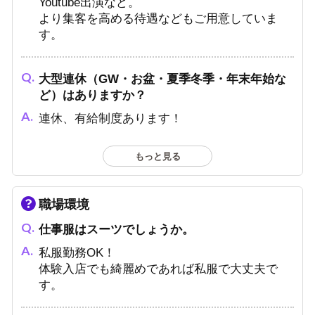
Youtube出演など。
より集客を高める待遇などもご用意していま
何歳まで採用してくれますか？
す。
30歳位までのやる気ある方を採用しています！
大型連休（GW・お盆・夏季冬季・年末年始な
ど）はありますか？
連休、有給制度あります！
もっと見る
社員寮は即日入居可能でしょうか？
即日入居可能です◎
職場環境
仕事服はスーツでしょうか。
保証制度はありますか？
私服勤務OK！
日給保証、月給保証をご用意しています。
体験入店でも綺麗めであれば私服で大丈夫で
す。