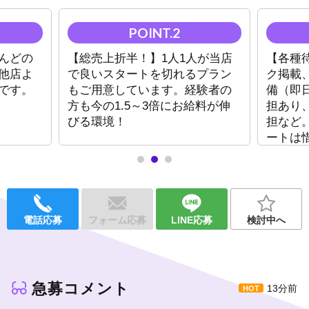
・営業中のキャッチ、雑務なし
・各種連休、有給制度あり
*・。*・。*・。*・。*・。*・。*
んどの
【総売上折半！】1人1人が当店
【各種
他店よ
で良いスタートを切れるプラン
ク掲載
「ホストだから何もできない？」
です。
もご用意しています。経験者の
備（即日
そんなことはありません！
方も今の1.5～3倍にお給料が伸
担あり
女性に笑顔と幸せを届け、僕たちも心を豊かにする！
びる環境！
担など
ートは
人生においての大切なことはきちんと学んでいます。
す！
男がメインの仕事だから、全力で仕事ができれば夢や目標を叶え
られて、何もなかった人生が充実します！
実際に若いプレイヤーが新店を任されるなど、嬉しいこともたく
さん！！
電話応募
フォーム応募
LINE応募
検討中へ
まずは一度お話を聞いて、それから考えてみてください。
★体験入店10,000円即日支給！
いつでもご応募お待ちしております。
急募コメント
13分前