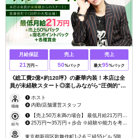
月給保証
売上
売上
21
50
95
万円～
%バック
最大
%バック
《総工費2億×約120坪》の豪華内装！本店は全
員が未経験スタート◎楽しみながら"圧倒的"に
売れていく...チャレンジ精神旺盛な方大募集！
ホスト
内勤/店舗運営スタッフ
職種
【売上50万未満の場合】 最低月給21万円+売上50%バック+指名ポイントバック＋各種賞金 【売上50万以上の場合】 売上最低50%〜最大94.7%バック+指名ポイントバック+ボーナス＋各種賞金
25万円〜35万円＋歩合 ※経験や能力を考慮して決定致します
給与
東京都新宿区歌舞伎町1-2-6 三経55ビル 5階