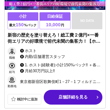
小計
日給保証
NO DATA
150
10,000
最大
%バック
円
新宿の歴史を塗り替えろ！総工費２億円×一番
街エリアの好環境で前代未聞の集客力！【ホス
ト＆スタッフ大募集】Likey（ライキー）は働
ホスト
きやすさを徹底追及！
内勤/店舗運営スタッフ
職種
1. ホスト(経験者):小計150%バック!! ＋各種賞金多数!! 2. ホスト(未経験):日給10,000円 ＋ 各種賞金多数!!
月給30万円以上!!
給与
東京都新宿区歌舞伎町1－27－1 フィルドニアビルB2 B3
勤務地
店舗詳細を見る
検討中に追加