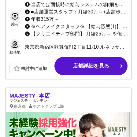
当店では面接時に給与システムの詳細を説明させていただいております。 ・日払いOK ・各種賞金、賞与あり
■店舗運営スタッフ：月給30万～+店舗歩合 ・年収312～1200万程度 ■店長･マネージャー候補 ・年収600万～+店舗歩合 ■エリアマネージャー候補 ・年収840万～+店舗歩合 ・実績、成果に応じて年収アップ可能 ・能力により優遇
年収315万～
給与
※ヘアメイクスタッフ※ 【給与形態(1)】 驚愕のバック率、売上の70%以上 【給与形態(2)】 固定給 18万～25万 応相談 ※更に半年に1度昇給チャンスあり 少ない勤務時間で、月収40万以上も可能 あなたのやる気次第で、じゃんじゃん稼げます！！
【クリエイティブ部門】 月給25万～ ※但し、前職及び年齢､経験､能力を考慮の上決定します
東京都新宿区歌舞伎町2丁目11-10 ルネッサンスビル 3F
勤務地
店舗詳細を見る
検討中に追加
MAJESTY -本店-
マジェスティ ホンテン
東京都
ホストクラブ
1部