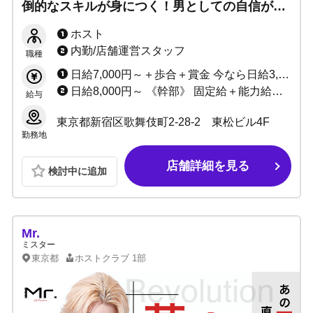
倒的なスキルが身につく！男としての自信がつ
く！ノンアル営業◎終電上がりも可能です！
ホスト
内勤/店舗運営スタッフ
職種
日給7,000円～＋歩合＋賞金 今なら日給3,000円UP！
日給8,000円～ 《幹部》 固定給＋能力給＋店売りによる歩合手当あり
給与
東京都新宿区歌舞伎町2-28-2 東松ビル4F
勤務地
店舗詳細を見る
検討中に追加
Mr.
ミスター
東京都
ホストクラブ
1部