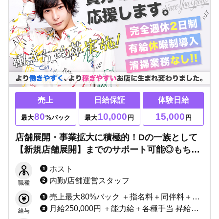
売上
日給保証
体験日給
80
10,000
15,000
最大
%バック
最大
円
円
店舗展開・事業拡大に積極的！Dの一族として
【新規店舗展開】までのサポート可能◎もちろ
ん未経験でもOK、貴方の夢を一緒に応援しま
ホスト
す
内勤/店舗運営スタッフ
職種
売上最大80%バック ＋指名料＋同伴料＋各種賞金
月給250,000円 ＋能力給＋各種手当 昇給随時
給与