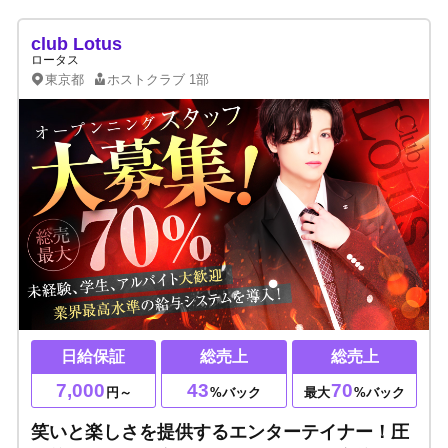
club Lotus
ロータス
東京都
ホストクラブ
1部
日給保証
総売上
総売上
7,000
43
70
円～
%バック
最大
%バック
笑いと楽しさを提供するエンターテイナー！圧