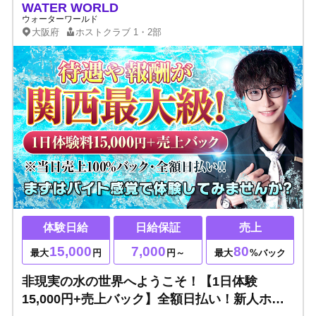
WATER WORLD
ウォーターワールド
大阪府
ホストクラブ
1・2部
体験日給
日給保証
売上
15,000
7,000
80
最大
円
円～
最大
%バック
非現実の水の世界へようこそ！【1日体験
15,000円+売上バック】全額日払い！新人ホス