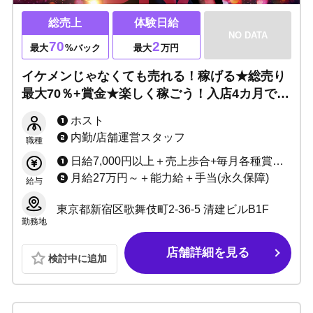
総売上
体験日給
NO DATA
70
2
最大
%バック
最大
万円
イケメンじゃなくても売れる！稼げる★総売り
最大70％+賞金★楽しく稼ごう！入店4カ月で目
標達成者も続出！学生多数活躍中♪サポート体
ホスト
制万全です！未経験大歓迎！
内勤/店舗運営スタッフ
職種
日給7,000円以上＋売上歩合+毎月各種賞金 総売上から43〜70%バック（セット料金、同伴料金等、全て売上に加算） 【給与システムが変更となり、もっと稼げるようになりました！】 小計から「総売り」計算になり、「お客様が全部でいくら使ってくれたか」でバックを計算します。 より明朗でわかりやすい給与体系でこれまで以上にモチベーションも上がり、何より「稼げる」環境になりました！ ＜売上げ歩合システム＞ これまで：売上小計から60〜90%＋賞金 これから：総売上から 43〜70%＋各賞金 【収入例】※面接時に詳細な給与例をご説明します 年収500万円／21歳（入社1年目） 年収700万円／22歳（入社2年目） 年収1000万円／24歳（入社3年目）
月給27万円～＋能力給＋手当(永久保障)
給与
東京都新宿区歌舞伎町2-36-5 清建ビルB1F
勤務地
店舗詳細を見る
検討中に追加