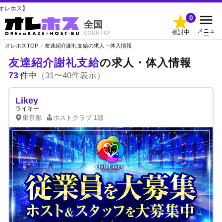
友達紹
0
全国
メニュ
検討中
COUNTRY
ー
オレホスTOP
友達紹介謝礼支給の求人・体入情報
友達紹介謝礼支給
の求人・体入情報
73
件中
（31〜40件表示）
Likey
ライキー
東京都
ホストクラブ
1部