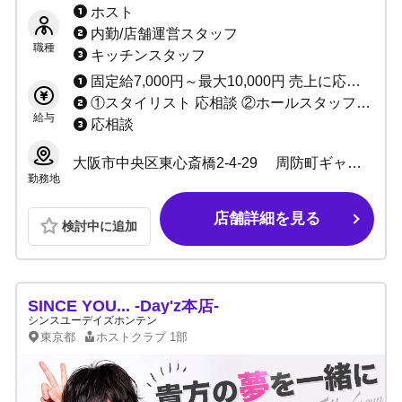
トどんどん入店中▶キミもこの波に乗れ！！
ホスト
内勤/店舗運営スタッフ
職種
キッチンスタッフ
固定給7,000円～最大10,000円 売上に応じてインセンティブあり（最低60%～最高80%） ★完全日払い制 ※当店は保証制度ではなく固定給制度です。 保証は売上バックが保証金額を上回れば無くなってしまいますが、 固定給は売上バックが上回っても無くなりません。 「固定給+売上バック」があなたのお給料になります！！ 例：保証の場合、保証1万円で売上バック2万円なら、 売上バック2万円分があなたのお給料です。 固定給の場合、固定1万円で売上バック2万円なら、 固定+売上＝合計3万円がお給料です♪ 固定給は永久に無くなりませんのでご安心ください。
①スタイリスト 応相談 ②ホールスタッフ(ボーイ：内勤) 日給10,000円～ ③DJ・ダンサー 応相談 ③店舗運営スタッフ 1:日給10,000円～＋能力給 2:月給10万～40万＋能力給 ④管理職各種 1:日給7,000円～10,000円＋能力給 2:月給20万～40万円＋能力給(社員) ⑤サイト運営スタッフ 応相談
給与
応相談
大阪市中央区東心斎橋2-4-29 周防町ギャラクシービル 11F
勤務地
店舗詳細を見る
検討中に追加
SINCE YOU... -Day'z本店-
シンスユーデイズホンテン
東京都
ホストクラブ
1部