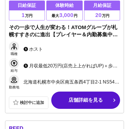
日給保証
体験時給
月給保証
1
3,000
20
万円
最大
円
万円
その一歩で人生が変わる！ATOMグループが札
幌すすきのに進出【プレイヤー＆内勤募集中】
安心安全のサポート体制完備！ホストするなら
今がチャンス！
ホスト
職種
月収最低20万円(店売上上がればUP)＋歩合(総売50%～)＋賞金 ◆日給保証10,000円（月給保証20万）
給与
北海道札幌市中央区南五条西4丁目2-1 NS54ビル1.2階
勤務地
店舗詳細を見る
検討中に追加
REED