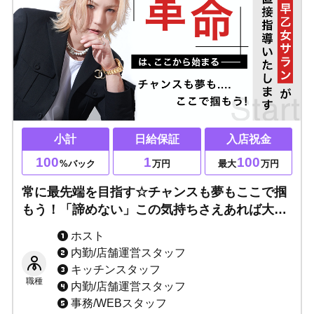
小計
日給保証
入店祝金
100
1
100
%バック
万円
最大
万円
常に最先端を目指す☆チャンスも夢もここで掴
もう！「諦めない」この気持ちさえあれば大丈
夫！次世代のプレイヤーになるノウハウ伝授！
ホスト
一緒に人生を変える挑戦をしましょう！
内勤/店舗運営スタッフ
キッチンスタッフ
職種
内勤/店舗運営スタッフ
事務/WEBスタッフ