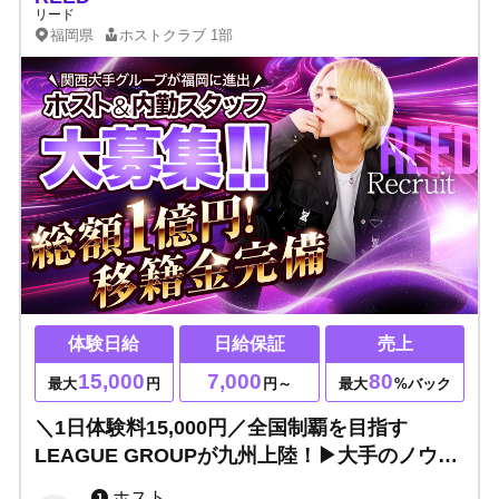
リード
福岡県
ホストクラブ
1部
体験日給
日給保証
売上
15,000
7,000
80
最大
円
円～
最大
%バック
＼1日体験料15,000円／全国制覇を目指す
LEAGUE GROUPが九州上陸！▶大手のノウハ
ウとサポート制度！未経験＆移籍どちらも大歓
ホスト