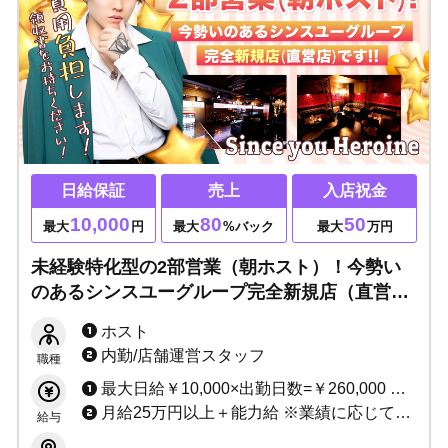
日給保証
売上
入店祝金
10,000
80
50
最大
円
最大
%バック
最大
万円
未経験特化型の2部営業（朝ホスト）！今勢い
のあるシンスユーグループ完全新規店（直営
店）です！ライバルが少ない朝営業店だからチ
ホスト
ャンス大！
内勤/店舗運営スタッフ
職種
最大日給￥10,000×出勤日数=￥260,000 売上バック(最大80％)＋指名料＋同伴料＋各種賞金 入店祝い金制度あり（最大50万円！）
月給25万円以上＋能力給 ※業績に応じて昇給随時
給与