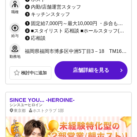
迎！！
内勤/店舗運営スタッフ
職種
キッチンスタッフ
固定給7,000円～最大10,000円 ・歩合もあり ★完全日払い制 ※当店は保証制度ではなく固定給制度です。 保証は歩合が保証金額を上回れば無くなってしまいますが、 固定給は歩合が上回っても無くなりません。 「固定給+歩合」があなたのお給料になります！！ 固定給は永久に無くなりませんのでご安心ください。
■スタイリスト 応相談 ■ホールスタッフ(ボーイ：内勤) 日給10,000円～ ■DJ・ダンサー 応相談 ■店舗運営スタッフ 1:日給10,000円～＋能力給 2:月給10万～40万＋能力給 ■管理職各種 1:日給7,000円～10,000円＋能力給 2:月給20万～40万円＋能力給(社員) ■サイト運営スタッフ 応相談
給与
応相談
福岡県福岡市博多区中洲5丁目3－18 TM16ビル5階
勤務地
店舗詳細を見る
検討中に追加
SINCE YOU... -HEROINE-
シンスユーヒロイン
東京都
ホストクラブ
1部