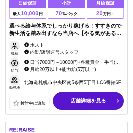
日給保証
小計
月給保証
10,000
70
20
最大
円
%バック
万円～
選べる給与体系でしっかり稼げる！すすきので
新生活を踏み出すなら当店へ【やる気がある方
優先採用】入店祝い金あり・1ヶ月目100%バッ
ホスト
ク、寮費無料！アーモンドで一緒に働こう！！
内勤/店舗運営スタッフ
職種
日当7000円～10000円+各種賞金・手当(保証制度あり) 売上バック50％～70％（初月100％）
月給20万以上+能力給(5万以上)
給与
北海道札幌市中央区南5条西5丁目 LC6番館6F
勤務地
店舗詳細を見る
検討中に追加
RE:RAISE