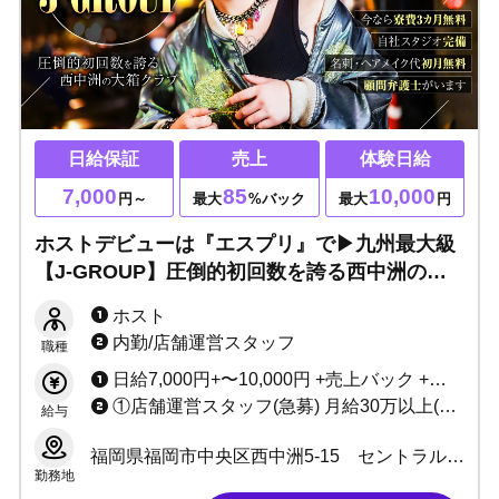
日給保証
売上
体験日給
7,000
85
10,000
円～
最大
%バック
最大
円
ホストデビューは『エスプリ』で▶九州最大級
【J-GROUP】圧倒的初回数を誇る西中洲の大
箱クラブ！急拡大中につき従業員大募集！！
ホスト
内勤/店舗運営スタッフ
職種
日給7,000円+〜10,000円 +売上バック +賞金(小計55%〜85%バック) 実働5時間（時給換算1400円）永久保証！！ (SET料金、指名料すべて売上に含まれます) ※小計50万〜完全歩合55%からスライド制 ※小計200万〜完全歩合66%からスライド制
①店舗運営スタッフ(急募) 月給30万以上(研修期間27万円) +能力給 社会保険完備 入社祝金有 アルバイト(ウェイター) 日給7,000円 1日5h勤務（20時～25時） ※時間帯については応相談 ②デザイナー ③クリエーター 月給25万円以上 +能力給 +社会保険完備 入社祝金3万円 ④ヘアメイク(急募) 月給28万円以上 +歩合 +社会保険完備 ※グループから出店するヘアメイク、サロンのオーナー店長も大募集！ ⑤カメラマン 日給1万円以上 自由出勤
給与
福岡県福岡市中央区西中洲5-15 セントラルパークタワー5階
勤務地