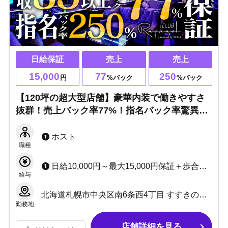
日給保証
売上
売上
15,000
77
250
円
%バック
%バック
【120坪の超大型店舗】豪華内装で働きやすさ
抜群！売上バック率77%！指名バック率驚異の
250%！未経験でもスピード昇給を目指しまし
ょう！
ホスト
職種
日給10,000円～最大15,000円保証＋歩合＋各種賞金あり 売上バック率77% 指名バック率250%
給与
北海道札幌市中央区南6条西4丁目 すすきの野口ビル2F
勤務地
店舗詳細を見る