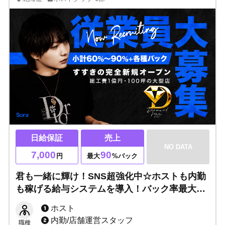
日給保証
売上
NO DATA
7,000
90
円
最大
%バック
君も一緒に輝け！SNS超強化中☆ホストも内勤
も稼げる給与システムを導入！バック率最大
90%以上！財産ゼロでも飛び込んできてくださ
ホスト
い！自信がなくてもカッコ良く働ける環境で
内勤/店舗運営スタッフ
職種