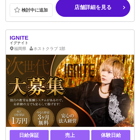
店舗詳細を見る
検討中に追加
IGNITE
イグナイト
福岡県
ホストクラブ
1部
日給保証
売上
体験日給