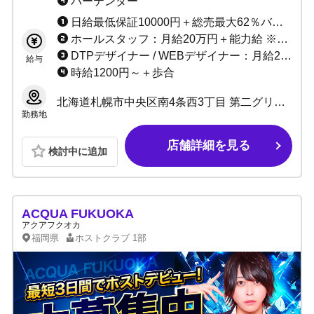
バーテンダー
日給最低保証10000円＋総売最大62％バック ＋各種賞金 ＋各種手当て
ホールスタッフ：月給20万円＋能力給 ※昇給随時 店舗運営スタッフ：月給30万円～40万円以上 ※常時昇給あり
DTPデザイナー / WEBデザイナー：月給25万～＋歩合
給与
時給1200円～＋歩合
北海道札幌市中央区南4条西3丁目 第二グリーンビル B1
勤務地
店舗詳細を見る
検討中に追加
ACQUA FUKUOKA
アクアフクオカ
福岡県
ホストクラブ
1部