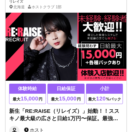
リレイズ
北海道
ホストクラブ
1部
体験時給
日給保証
小計
15,000
15,000
120
最大
円
最大
円
最大
%バック
新生「RE:RAISE（リレイズ）」始動！！スス
キノ最大級の広さと日給1万円〜保証。最強の
教育システム×圧倒的初回数で未経験から最速
ホスト