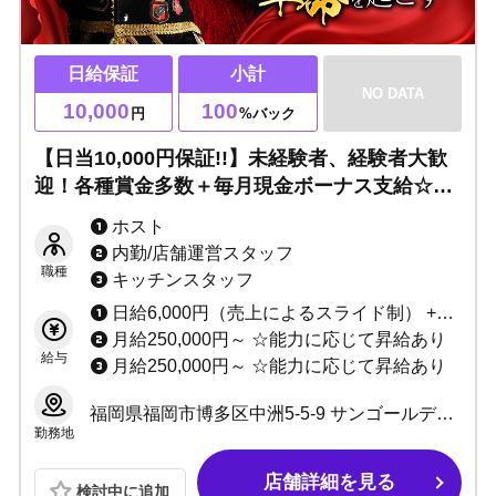
日給保証
小計
NO DATA
10,000
100
円
%バック
【日当10,000円保証!!】未経験者、経験者大歓
迎！各種賞金多数＋毎月現金ボーナス支給☆ノ
ンアル営業OK・ノルマなし・日払いOK。寮は
ホスト
徒歩圏内で即日入居可能です！24時間応募OK♪
内勤/店舗運営スタッフ
職種
キッチンスタッフ
日給6,000円（売上によるスライド制） +指名料+総売上バック+各種賞金+毎週現金ボーナスあり ☆未経験者3カ月間日当10,000円保証 ☆経験者3カ月間小計100%バック
月給250,000円～ ☆能力に応じて昇給あり
給与
月給250,000円～ ☆能力に応じて昇給あり
福岡県福岡市博多区中洲5-5-9 サンゴールデンビル3F
勤務地
店舗詳細を見る
検討中に追加