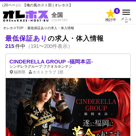
の風ホスト部 | オレホス】
0
全国
メニュ
検討中
COUNTRY
ー
オレホスTOP
最低保証ありの求人・体入情報
最低保証あり
の求人・体入情報
215
件中
（191〜200件表示）
CINDERELLA GROUP -福岡本店-
シンデレラグループ フクオカホンテン
福岡県
ホストクラブ
1部