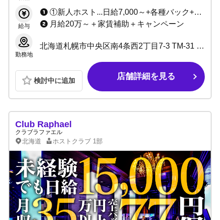
す！
①新人ホスト...日給7,000～+各種バック+賞金+キャンペーン ②小計50万以上...バック率60%～最大90%以上+各種バック+賞金+キャンペーン
月給20万～＋家賃補助＋キャンペーン
給与
北海道札幌市中央区南4条西2丁目7-3 TM-31 BUILDING 3階4階
勤務地
店舗詳細を見る
検討中に追加
Club Raphael
クラブラファエル
北海道
ホストクラブ
1部