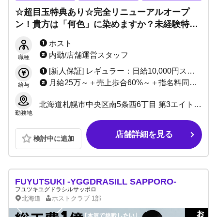
☆超目玉特典あり☆完全リニューアルオープ
ン！貴方は「何色」に染めますか？未経験特化
店で育成制度充実！売れっ子ホストの道へと導
ホスト
きます！1人暮らし応援制度もあり♪
内勤/店舗運営スタッフ
職種
[新人保証] レギュラー：日給10,000円スタート アルバイト：日給8,000円スタート [経験者] 入店から3ヶ月小計100％バック 以降3ヶ月小計70％バック〜最大75％バック＋指名料、同伴料、場内指名料全額バック ※諸条件なし。もちろん新人保証からの通常入店もOK。
月給25万～＋売上歩合60%～＋指名料同伴料場内指名料全額バック＋各種バック＋各種手当＋ボーナス有り
給与
北海道札幌市中央区南5条西6丁目 第3エイトビル 5階
勤務地
店舗詳細を見る
検討中に追加
FUYUTSUKI -YGGDRASILL SAPPORO-
フユツキユグドラシルサッポロ
北海道
ホストクラブ
1部