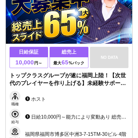
日給保証
総売上
NO DATA
10,000
65
円～
最大
%バック
トップクラスグループが遂に福岡上陸！【次世
代のプレイヤーを作り上げる】未経験サポート
体制抜群！圧倒的広告力、知名度で人気ホスト
へと生まれ変わります☆移籍者には総額1億円
ホスト
職種
もご用意！！
日給10,000円～能力により変動あり 総売上スライド45％～最大65％ ☆1カ月ごとの昇給あり ☆各種賞金あり
給与
福岡県福岡市博多区中洲3-7-15TM-30ビル 4階