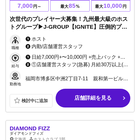
7,000
85
10,000
円～
最大
%
最大
円
次世代のプレイヤー大募集！九州最大級のホス
トグループ▶J-GROUP【IGNITE】圧倒的プロ
デュース力で未経験入店の伸び率トップクラ
ホスト
ス！ホストやるなら当店で！
内勤/店舗運営スタッフ
職種
日給7,000円+〜10,000円 +売上バック +賞金(小計55%〜85%バック) 実働5時間（時給換算1400円）永久保証！！ (SET料金、指名料すべて売上に含まれます) ※小計50万〜完全歩合55%からスライド制 ※小計200万〜完全歩合66%からスライド制
①店舗運営スタッフ(急募) 月給30万以上(研修期間27万円) +能力給 社会保険完備 入社祝金有 アルバイト(ウェイター) 日給7,000円 1日5h勤務（20時～25時） ※時間帯については応相談 ②デザイナー ③クリエーター 月給25万円以上 +能力給 +社会保険完備 入社祝金3万円 ④ヘアメイク(急募) 月給28万円以上 +歩合 +社会保険完備 ※グループから出店するヘアメイク、サロンのオーナー店長も大募集！ ⑤カメラマン 日給1万円以上 自由出勤
給与
福岡市博多区中洲2丁目7-11 親和第一ビル2・3階全号
勤務地
店舗詳細を見る
検討中に追加
DIAMOND FIZZ
ダイアモンドフィズ
北海道
ホストクラブ
1部