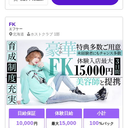
FK
エフケー
北海道
ホストクラブ
1部
日給保証
体験日給
小計
10,000
15,000
100
円
最大
%バック