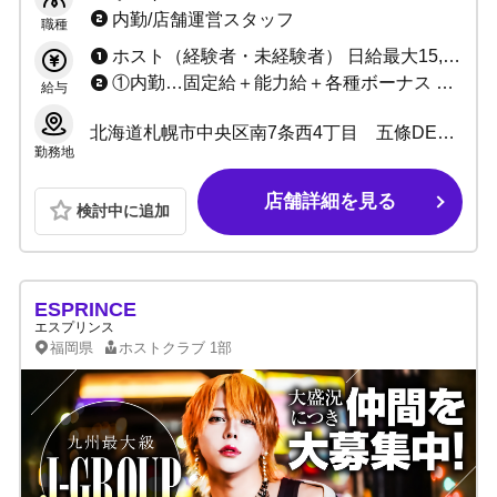
でスターへ！
内勤/店舗運営スタッフ
職種
ホスト（経験者・未経験者） 日給最大15,000円+各種バックあり 小計最大120%バックあり ーーーーーー ・未経験者安心の保証制度 ・経験者必見の高額日給or高額歩合 ーーーーーー ▶例/日給1万円×出勤日数＋各種手当＝25万円以上
①内勤…固定給＋能力給＋各種ボーナス ②ヘアスタイリスト…応相談
給与
北海道札幌市中央区南7条西4丁目 五條DEUXビル4F
勤務地
店舗詳細を見る
検討中に追加
ESPRINCE
エスプリンス
福岡県
ホストクラブ
1部