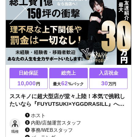
日給保証
総売上
入店祝金
10,000
62
30
円
最大
%バック
万円
ススキノに超大型店が堂々上陸！本気で挑戦し
たいなら『FUYUTSUKI×YGGDRASILL』へ！
誰にでもチャンスは平等にあります！理想はキ
ホスト
ャスト全員が売れること！貴方を全力でサポー
内勤/店舗運営スタッフ
トします！！
事務/WEBスタッフ
職種