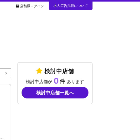
求人広告掲載について
店舗様ログイン
検討中店舗
0
検討中店舗が
あります
検討中店舗一覧へ
円＋歩合＋各種賞金or総売上50％～＋各種賞金 アルバイトも歓迎！ 給料詳細は面接時にご説明致します。