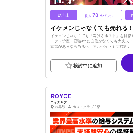
70
総売上
最大
%バック
イケメンじゃなくても「稼げるホスト」を目指
ーク・学歴・経験etcに自信がなくても大丈夫！
意欲があるなら当店へ！アルバイトも大歓迎♪
を始めるなら『Hatch -DNA-（ハッチDNA）』！！
ら目標達成の速さは業界トップクラスを自負し
ートします！ ※イケメンも在籍してます、ご応
検討中に追加
楽しく働けます！理不尽な上下関係などはあり
ネートするのでご安心ください！ ★寮完備（
꙳✧˖°⌖꙳✧˖°⌖꙳✧˖°⌖꙳✧˖°꙳✧˖°⌖꙳✧
て働きたい方も、ぜひ当グループへご応募くださ
より「稼げる」環境です！ ご応募・ご連絡お
ROYCE
ロイスギフ
岐阜県
ホストクラブ
1部