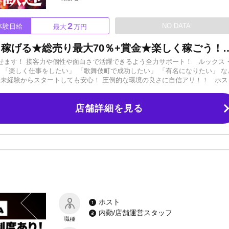
2
NO DATA
体験日給
最大
万円
イケメンじゃなくても売れる！稼げる★総売り最大70％+賞金★楽しく稼ごう！入店4カ月で目標達
せます！ 接客力や個性や面白さで活躍できるよう全力サポート！ ルックス
 「楽しく仕事をしたい」 「歌舞伎町で成功したい」 「有名になりたい」 な
 未経験からスタートしても安心！ 圧倒的な環境の良さに自信アリ！！ ホス
꙳✧˖°⌖꙳✧˖°⌖꙳✧˖°⌖꙳✧˖°꙳✧˖°⌖꙳✧˖°⌖ ★サポートスタッフ複数在籍！ 未経
ています！あなたの魅力や個性を引き出して、容姿に関わらず稼げるように
店舗詳細を見る
募大歓迎！ ★学生や20代のスタッフ多数！ 学校やバイトの話が気軽にでき
ません。服装・髪型・髪色自由→私服でOK！ ※私服に自信がない方はコーデ
入店翌日から住めます）！ ★引退後のグループ内他事業への転職実績多数！
˖°⌖ 楽しくホストライフを送りたい方も、上を目指したい人も、現役引退後のことも視野に
い！ 総売上43～70％バック＋賞金 より明朗でわかりやすい給与体系！ な
待ちしております！
ホスト
内勤/店舗運営スタッフ
職種