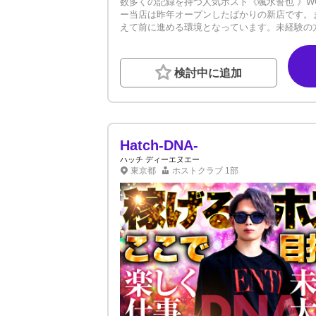
数多くの記録を持つ人気ホスト《颯水誓也 》WOR
ー当店は昨年オープンしたばかりの新店です。
えて前に進める環境となっています。未経験の
大手プロダクションのバックアップ付きで入店
ているお店では、上が多くチャンスの回数は少
います。そのため、偏ることがなく平等に席に
検討中に追加
ん大丈夫！そして新人を積極採用していてヘル
め、派閥一切なし●メディア/SNS戦略徹底●寮
の他待遇も充実しています。今なら日給15,0
る！業界では珍しい働き方をしていただけます
に夢を追いかけるお手伝いをさせてください。
す。
Hatch-DNA-
ハッチ ディーエヌエー
東京都
ホストクラブ
1部