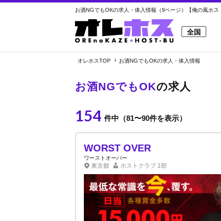
お酒NGでもOKの求人・体入情報（9ページ）【俺の風ホスト
全国
オレホスTOP
お酒NGでもOKの求人・体入情報
お酒NGでもOK
の求人
154
件中（81〜90件を表示）
WORST OVER
ワーストオーバー
東京都
ホストクラブ
1部