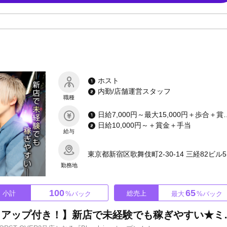
ポーツが苦手な方でも、バーベキューやボウリング大会などの行事にも参加
！ あなたの夢を実現させることが可能な当店で、一緒に夢を叶えましょう！
ホスト
内勤/店舗運営スタッフ
職種
日給7,000円～最大15
日給10,000円～＋賞金＋手当
給与
東京都新宿区歌舞伎町2-30-14 三経82ビル5
勤務地
100
65
小計
総売上
%バック
最大
%バック
【大手プロダクションのバックアップ付き