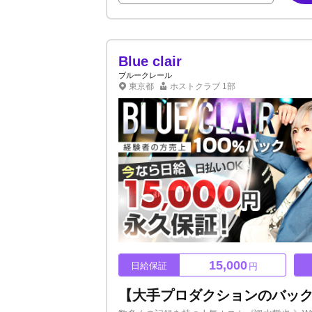
所属して好きなスポーツを楽しめます！ ※ス
るのでご安心ください。 1日体験入店実施中
Blue clair
ブルークレール
東京都
ホストクラブ
1部
15,000
日給保証
円