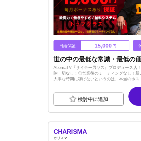
15,000
日給保証
円
AbemaTV『サイテー男ヤス』プロデュース
除一切なし！◎営業後のミーティングなし！新
大事な時期に稼げないというのは、本当のホス
のうちから稼げる環境をご用意しています！『最
種賞金多数】【毎月ボーナスあり】～メディア実
も積極的です！～教育実績多数～未経験から始
検討中に追加
っております。ホストは1人だけで成長できる
てみたい方、一緒に前へ進みましょう。ーーーー
誓也です。 まず初めに当店の求人ページをご覧
ホストデビューを考えていらっしゃるはずです。 
っているあなたの力をWORST OVERで遺
る仲間を大募集しています! WORST OVER
CHARISMA
い。ーーーーーーーーーーーーー絶対に夢を叶
カリスマ