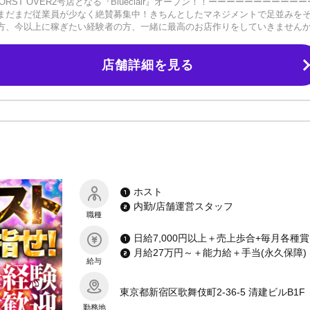
ST OVER2号店となる『Blueclair』オープン！！ーーーーーーーーーーー
まだまだ従業員が少なく絶賛募集中！きちんとしたマネジメントで足並みを
方、今以上に稼ぎたい経験者の方、一緒に最高のお店作りをしていきません
/移籍後も安心です！《全員にチャンスがある！》大手グループやすでに完成
なくなっています。当店はフロントスタッフが新規のお客様をお席に配置し
店舗詳細を見る
回れるようになっています！《お酒が飲めなくてもOK！》ノンアル営業もち
プに着く回数が他店よりも少ないので、無理に飲むこともありません！●いじ
費初月無料●写真代無料●日払いOK！毎日がお給料日●お酒が飲めなくてもOK
00円永久保証！週休2日制で仕事も遊びも楽しめます！3時間営業で無理なく稼
。レギュラーでもアルバイト感覚で働けるから学生さんでも安心！僕たちに
思い立ったらご連絡ください！いつでもご応募・お問い合わせお待ちしてお
ホスト
内勤/店舗運営スタッフ
職種
日給7,000円以上＋売上歩合+毎月各種賞金 
月給27万円～＋能力給＋手当(永久保障)
給与
東京都新宿区歌舞伎町2-36-5 清建ビルB1F
勤務地