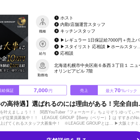
ホスト
内勤/店舗運営スタッフ
キッチンスタッフ
職種
▶レギュラー
▶スタイリスト 応相談 ▶ホールスタッフ（ボーイ／内勤） 月給20万円～ ▶DJ・ダンサー 応相談 ▶店舗運営スタッフ 1:日給10,000円～＋能力給 2:月給10万～40万＋能力給 ▶店長候補 1:日給7,000円～10,000円＋能力給 2:月給
応相談
給与
北海道札幌市中央区南６条西３丁目１ ニュ
オリンピアビル 7階
勤務地
7,000
70
日給保証
売上
円
最大
%バック
ススキノに革命を起こす【圧巻の高待遇】選ばれるのには理由があ
叶えましょう！！ 関西YouTuber『フォーカード』ちょりぞう.ゆってぃ
従業員募集中！！ LEAGUE GROUP【Berry（ベリー）】は すすきのNo.
げてくれるスタッフ大募集中！ ※LEAGUE GROUPとは… ▶大阪ミナミ
御新規様総組数7,000組突破！ 連日必ずご新規様が来ます！ 新人さんでも席
完全新人サポート制度】 A.祝い金合計10万円支給 B.2ヶ月間携帯代支給 C