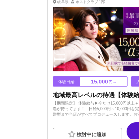
れてみてください。やる気さえあれば誰でも大
岐阜県
ホストクラブ
1部
15,000
体験日給
円～
【期間限定】 体験給与▶今だけ15,000円以
遇が待ってます！ 日給5,000円～10,000
髪型まで当店がすべてプロデュースします。お
ももちろん歓迎！ 【高額移籍金】 100,000円～3
規数で柳ヶ瀬トップクラスの人気店！新人の方
なし！ ▶強制的なキャッチ行為、理不尽な暴
検討中に追加
睦会あり】 月に一度、スポーティな親睦会を