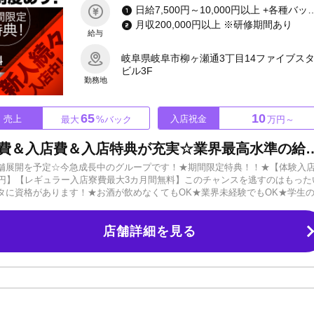
日給7,500円～10,000円以上 +各種バックor売上大計4
月収200,000円以上 ※研修期間あり
給与
岐阜県岐阜市柳ヶ瀬通3丁目14ファイブス
ビル3F
勤務地
65
10
売上
入店祝金
最大
%バック
万円～
【リクルート企画!!】体験入店費＆入店費＆入店特典が充実☆業界最高水準の給与システム
舗展開を予定☆今急成長中のグループです！★期間限定特典！！★【体験入
0万円】【レギュラー入店寮費最大3カ月間無料】このチャンスを逃すのはもった
タに資格があります！★お酒が飲めなくてもOK★業界未経験でもOK★学生
あります☆《カバン1つで即入店》●ヘアメイク支援●スーツ無料貸与●名刺
ートさせていただきます。寮完備なので遠方の方もぜひご連絡ください♪【岐
店舗詳細を見る
付き！経験者の方には高額移籍金ご用意！☆新人続々入店中☆「やる気」と「期
勢いに乗り遅れないようご注意ください！～1週間仮入店システムあり～ホス
ことをよく知りたい・・・そんな方に向けて1週間の仮入店システムを導入！
軽にお問い合わせください☆