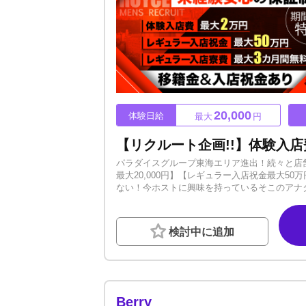
20,000
体験日給
最大
円
パラダイスグループ東海エリア進出！続々と店
最大20,000円】【レギュラー入店祝金最大5
ない！今ホストに興味を持っているそこのアナ
ワークもOK全員が上を目指すチャンスがココに
●宣材写真撮影ホストに必要なものは全てサポ
ROYCE】未経験者の方には安心の保証制度
検討中に追加
待」だけお持ちいただければ大丈夫です！この
業界に興味はあるけど不安・・・もっとお店の
ナタの不安はすべて解消致します。まずはお気
Berry