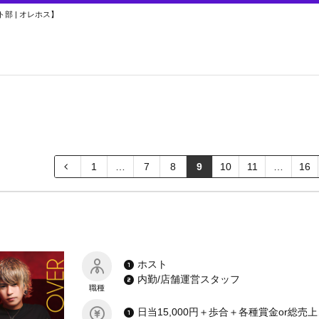
部 | オレホス】
1
…
7
8
9
10
11
…
16
ホスト
内勤/店舗運営スタッフ
職種
日当15,000