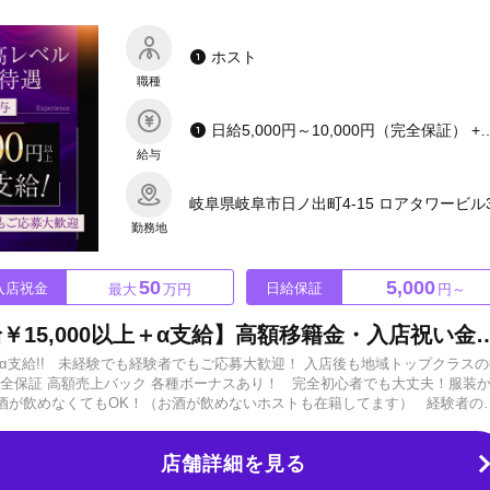
歓迎です！ご応募・お問い合わせ楽しみにお待ちしております！
ホスト
職種
日給5,000円～10,000円（完全保証） +高額売上バック +レ
給与
岐阜県岐阜市日ノ出町4-15 ロアタワービル
勤務地
50
5,000
入店祝金
日給保証
最大
万円
円～
地域最高レベルの待遇【体験給￥15,000以上＋α支給】高額移籍金・入店祝い金も完備！未経験でも経験者でもしっ
上＋α支給!! 未経験でも経験者でもご応募大歓迎！ 入店後も地域トップクラス
円を完全保証 高額売上バック 各種ボーナスあり！ 完全初心者でも大丈夫！服装
酒が飲めなくてもOK！（お酒が飲めないホストも在籍してます） 経験者の
,000,000円完備!！ 【入店祝い金】 30,000円～MAX〇〇円!! 当店は圧倒
でもすぐにお客様がつきます（チャンス大）！ ▶罰金・強卓・ノルマなど
店舗詳細を見る
力もなし！ アットホームな店づくり、健康的なホストになれるお店です。 【
行っております。野球部、フットサル部、バスケ部、ゴルフ部など…好きな部