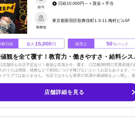
日給10,000円～＋賞金＋手当
給与
東京都新宿区歌舞伎町1-3-11 梅村ビル5F
勤務地
15,000
50
体験日給
総売上
最大
円
%バック
世の中の最低な常識・最低の価値観を全
店！2店舗目も出店予定あり！最低な常識を今、覆す。◎労働3時間◎営業前後の
人のうちは掃除、雑務などで初回につけず稼げないというお店もあります。
トクラブではありません。当店ではそんな業界の常識や価値観をぶっ壊し、
高に突き抜ける店』最低総売上50%～スタート！！【日当15,000円保証】
績多数～SNSやTikTokなどで積極的に発信中！今の時代に大切なメディア
店舗詳細を見る
めたキャストはたくさんいます。当店は1人1人に寄り添った形で教育・指導
わけではありません。ホストをやってみたい方、夢を諦めた方、もう一度頑張
ーーーーーーーーー◆求人をご覧になっている皆様へ◆ WORST OVERの
いただき有難うございます! こちらを読んでいただけているという事は、移
そしてこのWORST OVERに興味をお持ちになられているはずです。 その
憾なく発揮し歌舞伎町でトップクラスのお店を一緒に作りませんか？ 共に走って
では貴方達1人1人が主人公!! 少しでも気になった方はお気軽にお問い合わせくだ
えます、絶対に後悔はさせません。まずは面接でお話して、体験入店で実際