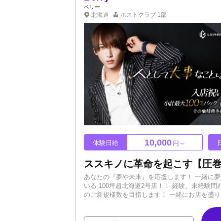
ベリー
北海道
ホストクラブ
1部
10,000
体験日給
円～
あなたの『夢や未来』を応援します！ 一緒に夢を
いる 100坪超北海道2号店！！ 経験、未経験問わず
のご新規様数を目指します！ 一緒にお店を盛り上
中心に日本全国10店舗展開中！ ▶グループ月間
着きまくれるのでチャンスの数が違います！！ 【