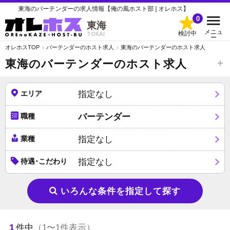
東海のバーテンダーの求人情報【俺の風ホスト部 | オレホス】
0
東海
メニュ
検討中
TOKAI
ー
オレホスTOP
バーテンダーのホスト求人
東海のバーテンダーのホスト求人
東海のバーテンダーのホスト求人
エリア
指定なし
職種
バーテンダー
業種
指定なし
待遇･こだわり
指定なし
いろんな条件を指定して探す
1
件中
（1〜1件表示）