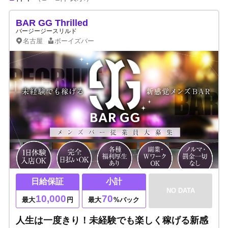
BAR GG Thrilled
バージージースリルド
名古屋
ボーイズバー
日給保証
小計
NO DATA
10,000
70
最大
円
最大
%バック
人生は一度きり！未経験でも楽しく稼げる新感