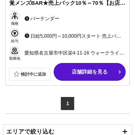
覚メンズBAR★売上バック10％～70％【お店か
ら徒歩5分圏内に寮完備】安心の法人経営グル
ープです！
バーテンダー
職種
日給5,000円～10,000円スタート 売上バックあり（10％～70％） 未経験から月収100万も可能です！ 更に出勤時間遅れシステム採用により、給料変わらずの時短勤務可能！
給与
愛知県名古屋市中区栄4-11-16 ウォークライオンビル 5F 501
勤務地
店舗詳細を見る
検討中に追加
1
エリアで絞り込む