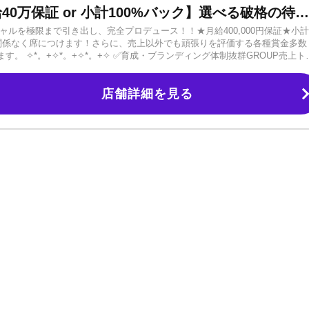
＼名古屋TOPの主役へ／【月給40万保証 or 小計100%バック】選べる破格の待遇！GROUP売上No.1の実績店！初回数が多くチャンス多数🔥君の人生を劇的に塗り替えろ！
ンシャルを極限まで引き出し、完全プロデュース！！★月給400,000円保証★小計
も関係なく席につけます！さらに、売上以外でも頑張りを評価する各種賞金多数
。 ✧*。+✧*。+✧*。+✧ ✅育成・ブランディング体制抜群GROUP売上ト
ロデュースいたします。さらに、SNS・ライブ配信・メディア露出を駆使し
ひとりに合わせたマネジメントを行います！✅お酒が飲めなくてもOK当店で
店舗詳細を見る
おり、ノンアルコールでもトッププレイヤーになれる教育体制があります。
きる環境を整えています。✅リフレッシュ休暇あり正月、GW、盆休み。しっ
旅行（国内・海外）などお楽しみ企画も多数ご用意しています♪ 「理想の自
ここは、まだ何色でもない貴方を、夜の街で最も輝く「主役」へと塗り替え
迎🎉★体験日給15,000円支給理想の自分を探すため、まずは体験入店から始め
のための準備はすべて整いました。あとは、貴方が一歩踏み出すだけです。ご