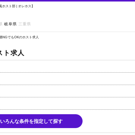
ホスト部 | オレホス】
県
岐阜県
三重県
酒NGでもOKのホスト求人
スト求人
いろんな条件を指定して探す