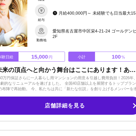
給与
愛知県名古屋市中区栄4-21-24 ゴールデン
2F
勤務地
15,000
100
体験日給
小計
円
%
COLORS随一の急成長店舗！未来の頂点へと向かう舞台はここにあります！あなたという原石を輝かせる場所「COLORS PLATINUM」
月給40万円保証さらに一人暮らし用マンションの用意＆引越し費用負担！2026年
指し、劇的なリニューアルを遂げました。 全国40店舗以上を展開するトップブラ
盟し、最強の布陣で再始動。 今、私たちは共に「新たな伝説」を創り上げるメンバーを
」―プラチナを生きろ― 圧倒的な知名度、戦略的なSNS露出、そして未経験を売れっ子に
という原石を最高級の輝きへと磨き上げます。情熱と覚悟があるなら、まず
店舗詳細を見る
い。 真っさらな状態のここから、日本一の景色を一緒に見にいきましょう。