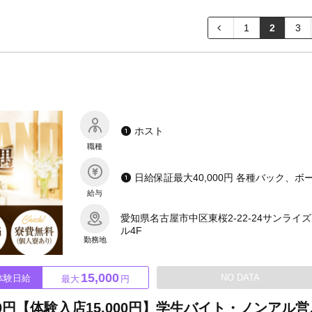
1
2
3
ホスト
職種
給与
愛知県名古屋市中区東桜2-22-24サンライ
ル4F
勤務地
15,000
NO DATA
体験日給
最大
円
超破格！！日給保証最大40