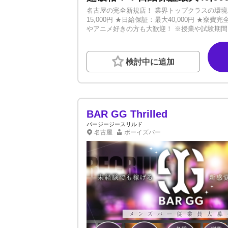
名古屋の完全新規店！ 業界トップクラスの環
15,000円 ★日給保証：最大40,000円 
やアニメ好きの方も大歓迎！ ※授業や試験期間
ただけます。 他店で馴染めなかった経験者の
と興味がある」という軽い感じでも大丈夫！ 
験したら絶対入店」「辞めさせてもらえない」
検討中に追加
ド』へぜひ！ 名古屋で夢を掴みましょう！！
BAR GG Thrilled
バージージースリルド
名古屋
ボーイズバー