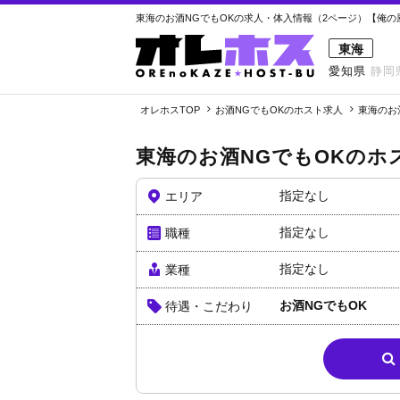
東海のお酒NGでもOKの求人・体入情報（2ページ）【俺の風
東海
愛知県
静岡
オレホスTOP
お酒NGでもOKのホスト求人
東海のお
東海のお酒NGでもOKのホ
指定なし
エリア
指定なし
職種
指定なし
業種
お酒NGでもOK
待遇・こだわり