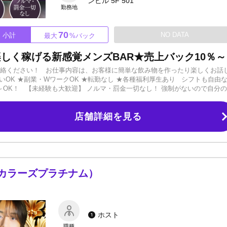
ンビル 5F 501
勤務地
70
NO DATA
小計
最大
%バック
人生は一度きり
連絡ください！ お仕事内容は、お客様に簡単な飲み物を作ったり楽しくお話
いOK ★副業・WワークOK ★転勤なし ★各種福利厚生あり シフトも自由
～OK！ 【未経験も大歓迎】 ノルマ・罰金一切なし！ 強制がないので自分
り、 ・どうしたらモテるようになるか ・どうしたら売れるか ・どうした
かりやすく、サポートも手厚いので安心して学んでいただけます。 最終的には
店舗詳細を見る
けられるので、将来的なビジョン（キャリアアップや独立支援）を目指す方
ション寮あり】 即日入寮可能です！ お店から徒歩5分圏内にあるので便利で
てくる方は、名古屋までの交通費を全額負担いたします。 上京の際にかかった
スト、カフェ、海外にダイビングショップも展開しているので、BAR店員や
来のことも十分視野に入れられる、安心の当店へぜひご応募ください。 ご連
古屋カラーズプラチナム）
ホスト
職種