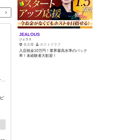
JEALOUS
ジェラス
名古屋
ホストクラブ
入店祝金10万円！業界最高水準のバック
率！未経験者大歓迎！
日給保証最大40,000円 各種バック、ボーナス多数！ 昇給随時
ズビ
,000円【体験入店15,000円】学生バイト・ノンアル営業・当日体験入店もOK！未経験・経験者どちらも大歓迎！