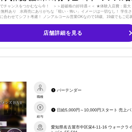
境でチャンスをつかむなら今！ ＞＞超破格の好待遇＜＜ ★体験入店費：最大
★寮費完全無料あり 水商売にありがちな「暗い・怖い」イメージは一切なし！ 学生
に合わせてシフト考慮！ ノンアルコール営業OKなので18歳、19歳でもご応
方も、 「ホストってどんな仕事だろう？」という完全未経験の方も、 「ちょ
まずは店内見学や体験入店にお越しください。 ※無理な引きとめ一切なし！
店舗詳細を見る
といったトラブルはありません。 楽しく働き、しっかり稼げる『ワンダー
バーテンダー
職種
日給5,000円～10,000円スタ
給与
愛知県名古屋市中区栄4-11-16 ウォークラ