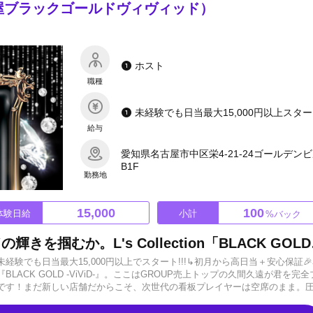
-（名古屋ブラックゴールドヴィヴィッド）
ホスト
職種
未経験でも
給与
愛知県名古屋市中区栄4-21-24ゴールデン
B1F
勤務地
15,000
100
体験日給
小計
%バック
凡人のまま終わるか、ゴー
験でも日当最大15,000円以上でスタート!!!↳初月から高日当＋安心保証
ACK GOLD -ViViD-』。ここはGROUP売上トップの久間久遠が君を完全
です！まだ新しい店舗だからこそ、次世代の看板プレイヤーは空席のまま。
が整っています。꙳✧˖°⌖꙳✧˖°⌖꙳✧˖°⌖꙳✧˖°【選べる報酬体系】小計100%
15,000円以上（即日支給） 経験者は優遇スタート可能！ 今だけ日当保証UP＋