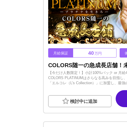
40
月給保証
万円
【今だけ人数限定！】小計100%バック or 
COLORS PLATINUMはさらなる高みを目
「エルコレ（L's Collection）」に加
ています。 「Live the Platinum.
る最強の教育システム。名古屋・栄の地で、君
験入店で私たちの「本気」を肌で感じてくださ
検討中に追加
なたという原石を輝かせます！！