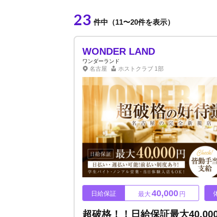
23
件中（11〜20件を表示）
WONDER LAND
ワンダーランド
名古屋
ホストクラブ
1部
40,000
日給保証
最大
円