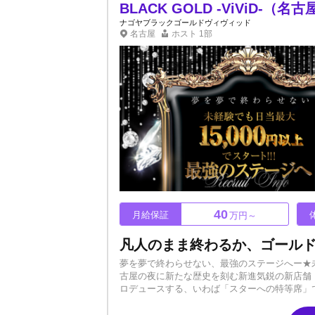
BLACK GOLD -ViViD
ナゴヤブラックゴールドヴィヴィッド
名古屋
ホスト
1部
40
月給保証
万円～
夢を夢で終わらせない、最強のステージへー★未経
古屋の夜に新たな歴史を刻む新進気鋭の新店舗『BL
ロデュースする、いわば「スターへの特等席」
的な知名度、SNS露出、そして最強クラスの教育体制
ック or 月給40万円保証【体験入店】日給最大