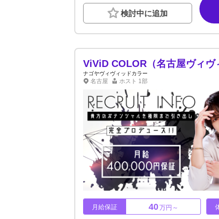
店祝金プレゼント🎉 ◆即入寮可能な寮完備◆
検討中に追加
就職支援制度あり安心して仕事に集中できるよ
流！！毎月1日はグループ全員で趣味を楽しむ
♪꙳✧˖°⌖꙳✧˖°⌖꙳✧˖°⌖꙳✧˖°必要なのは
ん。飲めなくても売上を上げるノウハウがあり
ーによるLIVE配信指導をご用意！有給・連休
ます。定休日や有給制度なども充実しています
ViViD COLOR（名古屋ヴ
対応いたします。当店はまだ何者でもないアナ
ナゴヤヴィヴィッドカラー
ましょう。まずは体験入店から、お気軽にお越
名古屋
ホスト
1部
40
月給保証
万円～