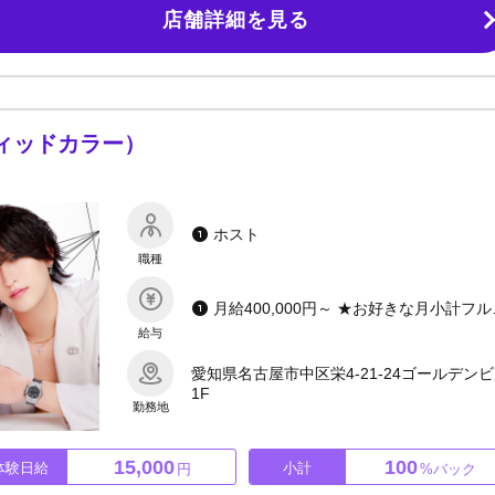
店舗詳細を見る
一人暮らし用マンションの用意◆引越し費用負担◆全額日払い可能◆独立支援
う、生活面のサポートは惜しみません。仕事も遊びも全力で楽しむのがエル
「レクリエーション日」を設けており、アットホームな環境も自慢です
「今、ここで輝く」という覚悟だけ。お酒がNGでもOK！！無理に飲ませることはありま
ます。配信サポートあり！！大手配信事務所と提携しています。専属マネー
あり！！営業時間は20時～翌1時と短く、短時間で無理なく稼げる環境を整え
。秘密厳守！！ 専属のソリューション部門があり、悩み相談も情報漏洩なし
ィヴィッドカラー）
タが輝きを手にするための場所です。名古屋の頂点を目指して、共に駆け上
しください！
ホスト
職種
月給400,000
給与
愛知県名古屋市中区栄4-21-24ゴールデン
1F
勤務地
15,000
100
体験日給
小計
円
%バック