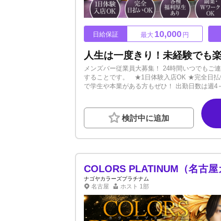
10,000
日給保証
最大
円
メンズバー従業員大募集！ 24時間いつでもご
することです。 ★1日体験入店OK ★完全日払
で学生や本業がある方もぜひ！ 出勤日数は週4
ースで働けます。 独自の育成カリキュラムもあ
げるか などをマニュアル化！ 未経験でもわ
ベルの高い接客力やおもてなしスキルが身に着
検討中に追加
ひ！ 独立を応援する制度もあります。 【マン
す。 【上京支援あり】 遠方から引っ越され
金の領収証をご持参ください。 系列店舗にホ
トからのステップアップの道もあります。 将
待ちしております！
COLORS PLATINUM（名
ナゴヤカラーズプラチナム
名古屋
ホスト
1部