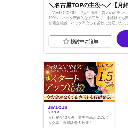
『ViViD COLOR』で人生激変！貴方のポテ
100％～バック圧倒的な初回数で、未経験で
移籍金相談・バック率交渉も柔軟に対応いたします
プの揺るぎない実績を持つ久間久遠が、完全プ
売れるための多角化戦略を徹底。運営陣も一人
お酒を「売上のためのツールの一つ」と捉えて
検討中に追加
力・暴言は一切なし。プロとしての切磋琢磨で
り休み、全力で遊ぶのがエルカラ流！年2回社員
分」は、待っているだけでは手に入りません。
所です。✧*。+✧*。+✧*。+✧体験入店も大歓
みませんか？「自分らしく、突き抜ける」 そ
募お待ちしております。
JEALOUS
ジェラス
入店祝金10万円！業界最高水準のバ
ック率！未経験者大歓迎！