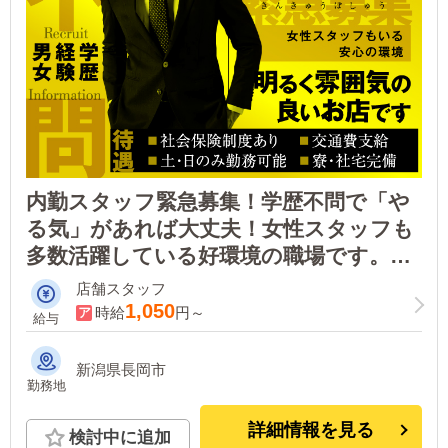
内勤スタッフ緊急募集！学歴不問で「や
る気」があれば大丈夫！女性スタッフも
多数活躍している好環境の職場です。長
岡エリアの大手老舗店だから安心！
店舗スタッフ
1,050
時給
円～
給与
新潟県長岡市
勤務地
詳細情報を見る
検討中に追加