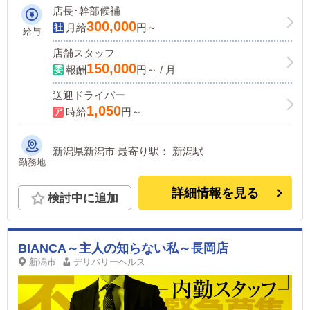
店長･幹部候補
300,000
月給
円～
給与
店舗スタッフ
150,000
報酬
円～ / 月
送迎ドライバー
1,050
時給
円～
新潟県新潟市 最寄り駅： 新潟駅
勤務地
詳細情報を見る
検討中に追加
BIANCA～主人の知らない私～長岡店
新潟市
デリバリーヘルス