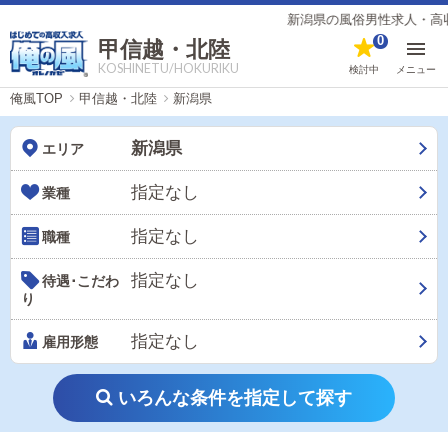
新潟県の風俗男性求人・高収入
0
甲信越・北陸
KOSHINETU/HOKURIKU
検討中
メニュー
俺風TOP
甲信越・北陸
新潟県
新潟県
エリア
指定なし
業種
指定なし
職種
指定なし
待遇･こだわ
り
指定なし
雇用形態
いろんな条件を指定して探す