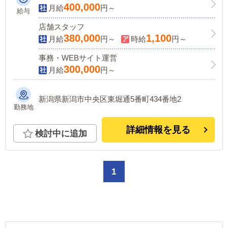
400,000
月給
円～
給与
店舗スタッフ
380,000
1,100
月給
円～
時給
円～
事務・WEBサイト運営
300,000
月給
円～
新潟県新潟市中央区東堀通5番町434番地2
勤務地
詳細情報を見る
検討中に追加
1