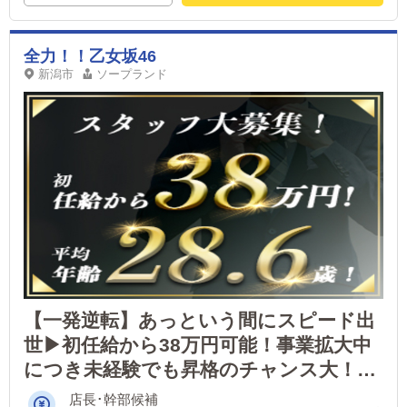
全力！！乙女坂46
新潟市
ソープランド
【一発逆転】あっという間にスピード出
世▶初任給から38万円可能！事業拡大中
につき未経験でも昇格のチャンス大！ア
ルバイトも同時募集
店長･幹部候補