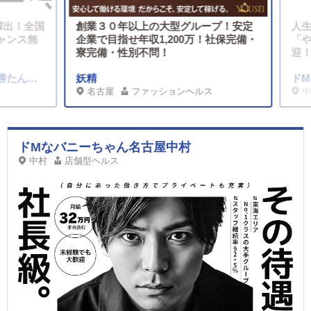
出！全国
創業３０年以上の大型グループ！安定
人生や
ンス無
企業で目指せ年収1,200万！社保完備・
「やる
寮完備・性別不問！
迎！大
カノジョ感逆セーラー服しか勝たん 錦店
妖精
ドМな
名古屋
ファッションヘルス
中村
ドМなバニーちゃん名古屋中村
中村
店舗型ヘルス