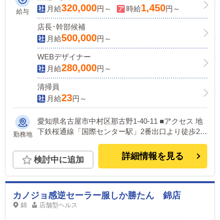
す⭐️有給休暇⭐️日払いOK⭐️面接交通費支給
320,000
1,450
月給
円～
時給
円～
給与
⭐️
店長･幹部候補
500,000
月給
円～
WEBデザイナー
280,000
月給
円～
清掃員
23
月給
円～
愛知県名古屋市中村区那古野1-40-11 ■アクセス 地
下鉄桜通線「国際センター駅」2番出口より徒歩2分
勤務地
地下鉄鶴舞線・名城線「丸の内駅」徒歩7分 駐車場
完備で車やバイク通勤OKです！ ※わからない場合
詳細情報を見る
検討中に追加
はご連絡ください。
カノジョ感逆セーラー服しか勝たん 錦店
錦
店舗型ヘルス