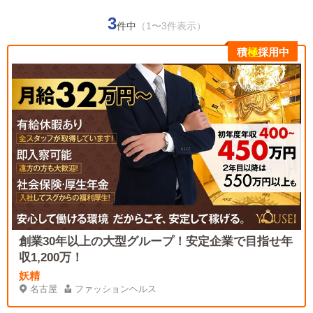
3
件中
（1〜3件表示）
積
極
採用中
創業30年以上の大型グループ！安定企業で目指せ年
収1,200万！
妖精
名古屋
ファッションヘルス