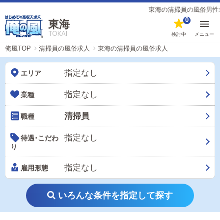
東海の清掃員の風俗男性求人【
0
東海
TOKAI
検討中
メニュー
俺風TOP
清掃員の風俗求人
東海の清掃員の風俗求人
指定なし
エリア
指定なし
業種
清掃員
職種
指定なし
待遇･こだわ
り
指定なし
雇用形態
いろんな条件を指定して探す