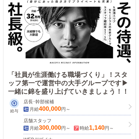
「社員が生涯働ける職場づくり」！スタ
ッフ第一で運営中の大手グループです▶
一緒に錦を盛り上げていきましょう！！
店長･幹部候補
400,000
月給
円～
給与
店舗スタッフ
300,000
1,140
月給
円～
時給
円～