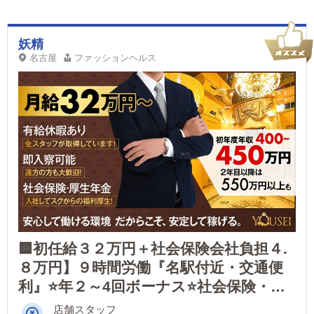
妖精
名古屋
ファッションヘルス
🟦初任給３２万円＋社会保険会社負担４.
８万円】９時間労働『名駅付近・交通便
利』⭐️年２～4回ボーナス⭐️社会保険・雇
用保険・厚生年金・労災保険すぐ入れま
店舗スタッフ