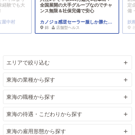
験でも大
全国展開の大手グループなのでチャ
定企業で
ンス無限＆社保完備で安心
備・寮
中村
カノジョ感逆セーラー服しか勝たん 錦店
妖精
錦
店舗型ヘルス
名古屋
エリアで絞り込む
東海の業種から探す
東海の職種から探す
東海の待遇・こだわりから探す
東海の雇用形態から探す