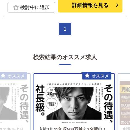
詳細情報を見る
検討中に追加
1
検索結果のオススメ求人
キルより
入社1年で年収500万越え3名輩出！
創業３