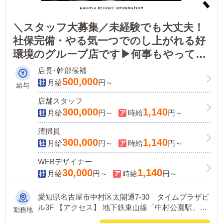
＼スタッフ大募集／未経験でも大丈夫！
社保完備・やる気一つでのし上がれる好
環境のグループ店です▶何事もやってみ
なくちゃわからない！アルバイトからの
店長･幹部候補
ご応募OK！
500,000
月給
円～
給与
店舗スタッフ
300,000
1,140
月給
円～
時給
円～
清掃員
300,000
1,140
月給
円～
時給
円～
WEBデザイナー
30,000
1,140
月給
円～
時給
円～
愛知県名古屋市中村区太閤通7-30 タイムプラザビ
ル3F 【アクセス】 地下鉄東山線「中村公園駅」4
勤務地
番出口より徒歩5分