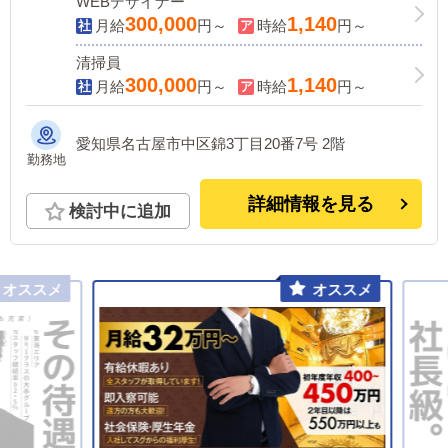
WEBデザイナー
300,000
1,140
月給
円～
時給
円～
清掃員
300,000
1,140
月給
円～
時給
円～
愛知県名古屋市中区錦3丁目20番7号 2階
勤務地
詳細情報を見る
検討中に追加