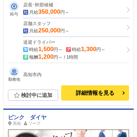
す。ナイトワークを一つのお仕事として
店長･幹部候補
真面目に向き合っていただける方を募集
350,000
月給
円～
給与
しております。
店舗スタッフ
250,000
月給
円～
送迎ドライバー
1,500
1,300
時給
円～
時給
円～
1,200
報酬
円～ / 1時間
高知市内
勤務地
詳細情報を見る
検討中に追加
ピンク ダイヤ
高知
ソープ