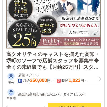
高クオリティのキャストを揃えた高知・
堺町のソープで店舗スタッフを募集中◆
全くの未経験でも【月給25万円】スター
ト！＜社保完備・日払いOK・寮完備・随
店舗スタッフ
時昇給あり…など＞
250,000
1,023
月給
円～
時給
円～
給与
高知県高知市堺町13-11パラダイスビル5F
勤務地