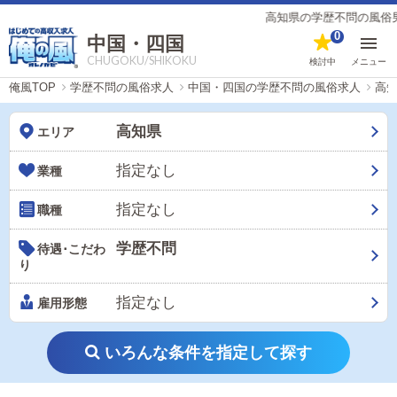
高知県の学歴不問の風俗男
0
中国・四国
CHUGOKU/SHIKOKU
検討中
メニュー
俺風TOP
学歴不問の風俗求人
中国・四国の学歴不問の風俗求人
高
高知県
エリア
指定なし
業種
指定なし
職種
学歴不問
待遇･こだわ
り
指定なし
雇用形態
いろんな条件を指定して探す