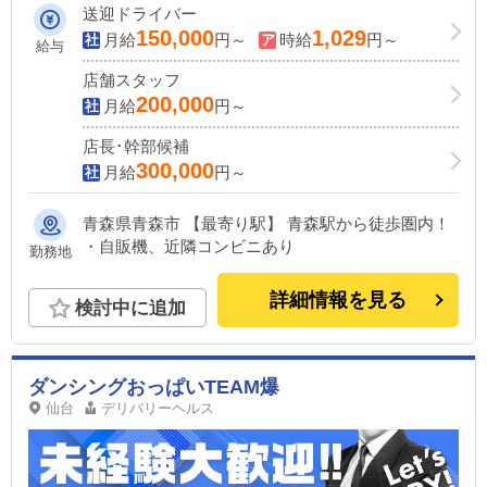
ればしっかり稼げる業界です！今が転職
送迎ドライバー
のチャンス！！
150,000
1,029
月給
円～
時給
円～
給与
店舗スタッフ
200,000
月給
円～
店長･幹部候補
300,000
月給
円～
青森県青森市 【最寄り駅】 青森駅から徒歩圏内！
・自販機、近隣コンビニあり
勤務地
詳細情報を見る
検討中に追加
ダンシングおっぱいTEAM爆
仙台
デリバリーヘルス