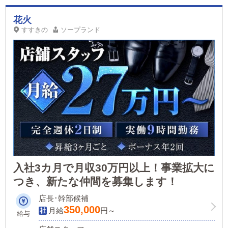
花火
すすきの
ソープランド
入社3カ月で月収30万円以上！事業拡大に
つき、新たな仲間を募集します！
店長･幹部候補
350,000
月給
円～
給与