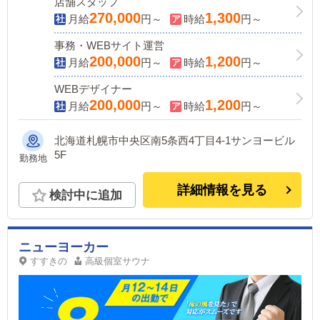
店舗スタッフ
270,000
1,300
月給
円～
時給
円～
事務・WEBサイト運営
200,000
1,200
月給
円～
時給
円～
WEBデザイナー
200,000
1,200
月給
円～
時給
円～
北海道札幌市中央区南5条西4丁目4-1サンヨービル
5F
勤務地
詳細情報を見る
検討中に追加
ニューヨーカー
すすきの
高級個室サウナ