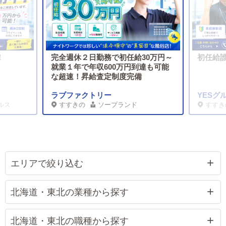
！
完全週休２日勤務で初任給30万円～
初任給誰
就業１年で年収600万円到達も可能
な超速！昇給査定制度完備
ラブファクトリー
YESグ
ルス
すすきの
ソープランド
すすき
エリアで絞り込む
北海道・東北の業種から探す
北海道・東北の職種から探す