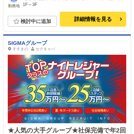
1F～3F
勤務地
詳細情報を見る
検討中に追加
SIGMAグループ
すすきの
セクキャバ
★人気の大手グループ★社保完備で年2回