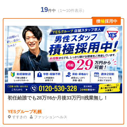
19
件中
（1〜10件表示）
積
極
採用中
初任給誰でも28万‼6か月後33万円‼残業無し！
YESグループ札幌
すすきの
ファッションヘルス