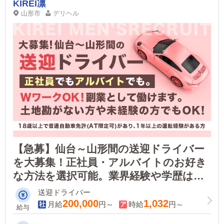
KIREI凛
山形市
デリヘル
【急募】仙台～山形間の送迎ドライバー
を大募集！正社員・アルバイトのお好き
な方法を選択可能。業界経験や学歴は一
切問いません！Ｗワーク可なので、副業
送迎ドライバー
として働きたい方も歓迎いたします！
200,000
1,032
月給
円～
時給
円～
給与