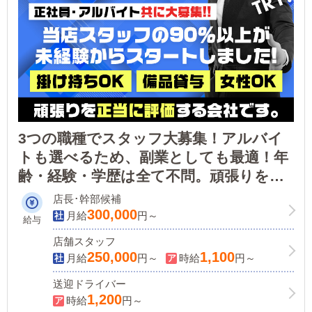
3つの職種でスタッフ大募集！アルバイ
トも選べるため、副業としても最適！年
齢・経験・学歴は全て不問。頑張りを正
当評価いたします！
店長･幹部候補
300,000
月給
円～
給与
店舗スタッフ
250,000
1,100
月給
円～
時給
円～
送迎ドライバー
1,200
時給
円～