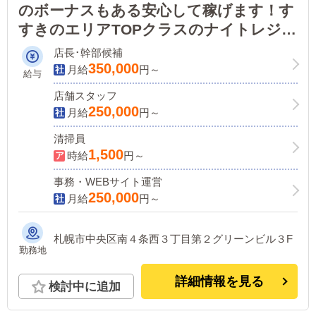
のボーナスもある安心して稼げます！す
すきのエリアTOPクラスのナイトレジャ
ーグループで働こう！
店長･幹部候補
350,000
月給
円～
給与
店舗スタッフ
250,000
月給
円～
清掃員
1,500
時給
円～
事務・WEBサイト運営
250,000
月給
円～
札幌市中央区南４条西３丁目第２グリーンビル３F
勤務地
詳細情報を見る
検討中に追加