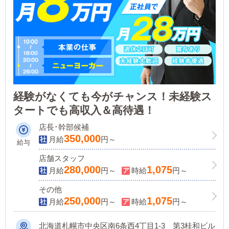
経験がなくても今がチャンス！未経験ス
タートでも高収入＆高待遇！
店長･幹部候補
350,000
月給
円～
給与
店舗スタッフ
280,000
1,075
月給
円～
時給
円～
その他
250,000
1,075
月給
円～
時給
円～
北海道札幌市中央区南6条西4丁目1-3 第3桂和ビル