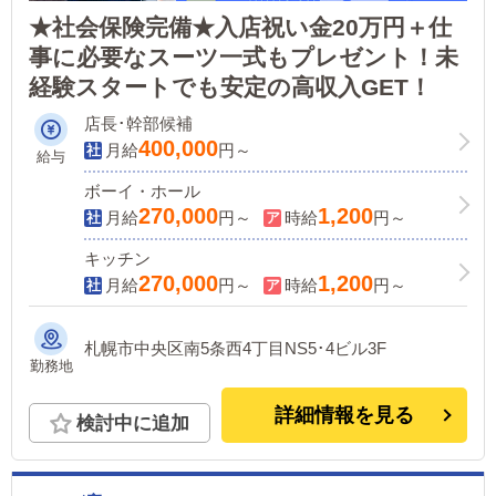
★社会保険完備★入店祝い金20万円＋仕
事に必要なスーツ一式もプレゼント！未
経験スタートでも安定の高収入GET！
店長･幹部候補
400,000
月給
円～
給与
ボーイ・ホール
270,000
1,200
月給
円～
時給
円～
キッチン
270,000
1,200
月給
円～
時給
円～
札幌市中央区南5条西4丁目NS5･4ビル3F
勤務地
詳細情報を見る
検討中に追加