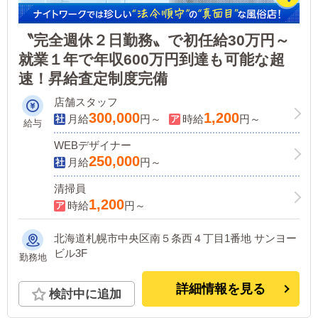
〝完全週休２日勤務〟で初任給30万円～
就業１年で年収600万円到達も可能な超
速！昇給査定制度完備
店舗スタッフ
300,000
1,200
月給
円～
時給
円～
給与
WEBデザイナー
250,000
月給
円～
清掃員
1,200
時給
円～
北海道札幌市中央区南５条西４丁目1番地 サンヨー
ビル3F
勤務地
詳細情報を見る
検討中に追加