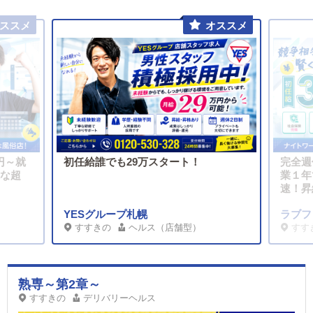
円～就
初任給誰でも29万スタート！
完全週
能な超
業１年
速！昇
YESグループ札幌
ラブフ
すすきの
ヘルス（店舗型）
すす
熟専～第2章～
すすきの
デリバリーヘルス