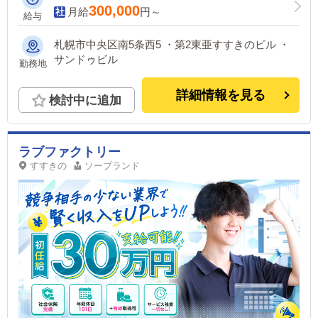
300,000
月給
円～
給与
札幌市中央区南5条西5 ・第2東亜すすきのビル ・
サンドゥビル
勤務地
詳細情報を見る
検討中に追加
ラブファクトリー
すすきの
ソープランド