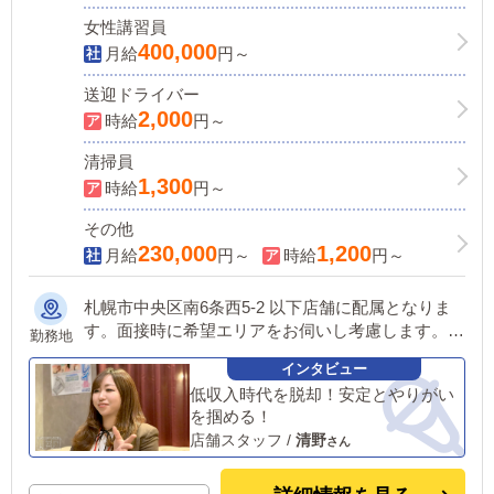
女性講習員
400,000
月給
円～
送迎ドライバー
2,000
時給
円～
清掃員
1,300
時給
円～
その他
230,000
1,200
月給
円～
時給
円～
札幌市中央区南6条西5-2 以下店舗に配属となりま
す。面接時に希望エリアをお伺いし考慮します。 ■
勤務地
東京：五反田、池袋、吉原 ■神奈川：横浜 ■茨城：
水戸 ■福岡：中洲 ■北海道：すすきの ■鳥取：米子
低収入時代を脱却！安定とやりがい
■愛媛：松山 他にも続々出店予定あり。 遠方から
を掴める！
のご応募の方にはWEB面接対応しております。
店舗スタッフ
/
清野