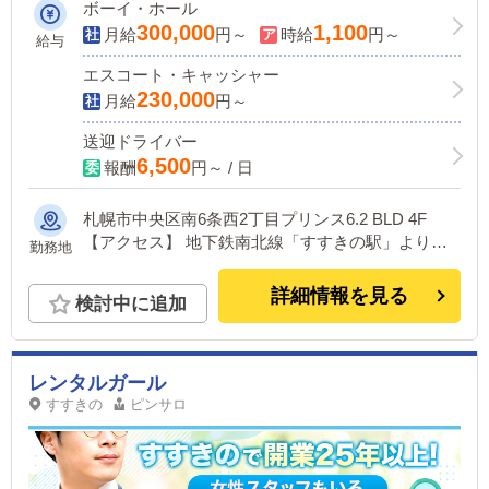
グループの安心・安全・高額待遇＆スピ
ボーイ・ホール
ード昇給！
300,000
1,100
月給
円～
時給
円～
給与
エスコート・キャッシャー
230,000
月給
円～
送迎ドライバー
6,500
報酬
円～ / 日
札幌市中央区南6条西2丁目プリンス6.2 BLD 4F
【アクセス】 地下鉄南北線「すすきの駅」より徒
勤務地
歩5分
詳細情報を見る
検討中に追加
レンタルガール
すすきの
ピンサロ