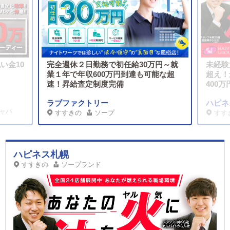
い金10
完全週休２日勤務で初任給30万円～就
未経験
業１年で年収600万円到達も可能な超
超え！
速！昇給査定制度完備
400
ラブファクトリー
ハピネ
ャバ
すすきの
ソープ
すす
ハピネス札幌
すすきの
ソープランド