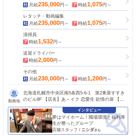
235,000
1,075
月給
円～
時給
円～
レタッチ・動画編集
235,000
1,075
月給
円～
時給
円～
清掃員
1,532
時給
円～
送迎ドライバー
2,000
時給
円～
その他
230,000
1,200
月給
円～
時給
円～
北海道札幌市中央区南5条西5-6-1 第2東亜すすき
のビル8F 【店名】あ～イク 恋愛生 欲情の扉 【ア
勤務地
クセス】地下鉄「すすきの駅」4番出口 ▼恋愛グル
ープでは面接時にご希望の勤務地をお伺いし、配属
夢はマイホーム！職場環境と福利厚
店舗を決定いたします。 ご家庭のある方や、持ち
生が整ったグループ
家など事情のある方でも安心してご応募ください。
店舗スタッフ
/
ニシダ
※入社後の転勤についても希望を考慮いたします。