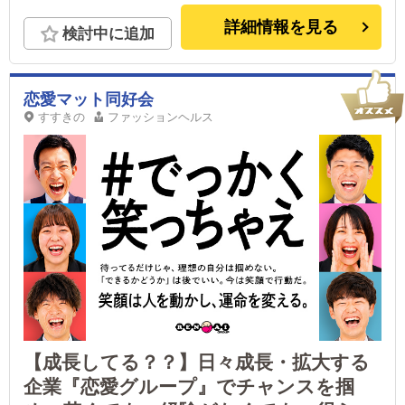
■土浦エリア：茨城県土浦市桜町 ・JR常磐線土浦
駅 ■横浜エリア：神奈川県横浜市中区 ・京急線黄
詳細情報を見る
検討中に追加
金町駅 ・市営地下鉄阪東橋駅 ・JR線関内駅 ■札幌
エリア：北海道札幌市 地下鉄南北線すすきの駅 ※
日本全国店舗展開につき同時募集中 東京エリア、
恋愛マット同好会
横浜エリア、北関東エリア、札幌エリア、福岡エリ
アほか
すすきの
ファッションヘルス
【成長してる？？】日々成長・拡大する
企業『恋愛グループ』でチャンスを掴