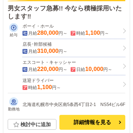
男女スタッフ急募!! 今なら積極採用いた
します‼
ボーイ・ホール
280,000
1,100
月給
円～
時給
円～
給与
店長･幹部候補
310,000
月給
円～
エスコート・キャッシャー
220,000
10,000
月給
円～
日給
円～
送迎ドライバー
1,100
時給
円～
北海道札幌市中央区南5条西4丁目2-1 NS54ビル6F
勤務地
詳細情報を見る
検討中に追加