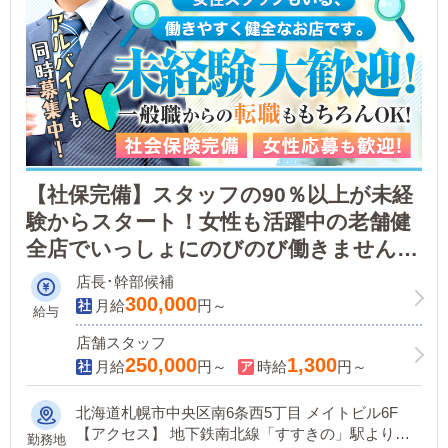
【社保完備】スタッフの90％以上が未経
験からスタート！女性も活躍中の老舗健
全店でいっしょにのびのび働きません
か？頑張りに応じで昇給・歩合給あり！
店長･幹部候補
入社1年で店長も夢じゃない！
300,000
月給
円～
給与
店舗スタッフ
250,000
1,300
月給
円～
時給
円～
北海道札幌市中央区南6条西5丁目 メイトビル6F
【アクセス】 地下鉄南北線「すすきの」駅より徒
勤務地