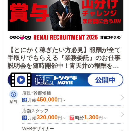
【とにかく稼ぎたい方必見】報酬が全て
手取りでもらえる『業務委託』のお仕事
説明会を随時開催中！青天井の報酬を受
け取ろう！「寮完備・社保完備・福利厚
生充実・手当多数・賞与/昇給(年最大4回)
あり」
店長･幹部候補
450,000
月給
円～
給与
店舗スタッフ
320,000
1,300
月給
円～
時給
円～
WEBデザイナー