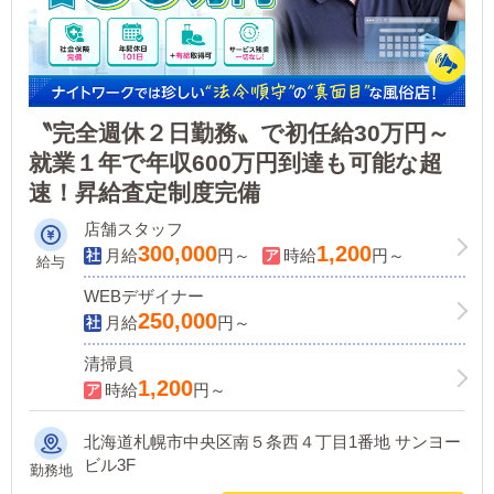
〝完全週休２日勤務〟で初任給30万円～
就業１年で年収600万円到達も可能な超
速！昇給査定制度完備
店舗スタッフ
300,000
1,200
月給
円～
時給
円～
給与
WEBデザイナー
250,000
月給
円～
清掃員
1,200
時給
円～
北海道札幌市中央区南５条西４丁目1番地 サンヨー
ビル3F
勤務地