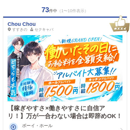
73
件中
（1〜10件表示）
Chou Chou
すすきの
セクキャバ
【稼ぎやすさ×働きやすさに自信ア
リ！】万が一合わない場合は即辞めOK！
ボーイ・ホール