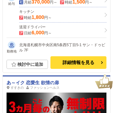
370,000
1,500
月給
円～
時給
円～
給与
キッチン
1,800
時給
円～
送迎ドライバー
6,000
日給
円～
北海道札幌市中央区南5条西5丁目5-1 サン・ドゥビ
ル 7F
勤務地
詳細情報を見る
検討中に追加
あ～イク 恋愛生 欲情の扉
すすきの
ファッションヘルス