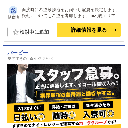
面接時に希望勤務地をお伺いし配属を決定します。
転勤についても希望を考慮します。 ■札幌エリア：
勤務地
札幌市中央区 ■横浜エリア：横浜市中区 ■土浦エリ
ア：土浦市桜町 全国店舗展開につき同時募集（東
詳細情報を見る
検討中に追加
京、札幌、福岡、鳥取、愛媛）
バービー
すすきの
セクキャバ