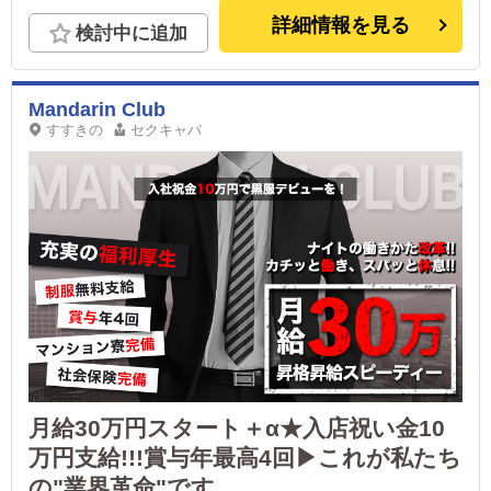
詳細情報を見る
検討中に追加
Mandarin Club
すすきの
セクキャバ
月給30万円スタート＋α★入店祝い金10
万円支給!!!賞与年最高4回▶これが私たち
の"業界革命"です