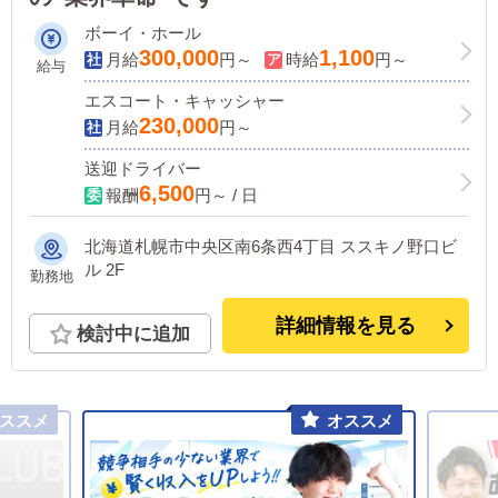
ボーイ・ホール
300,000
1,100
月給
円～
時給
円～
給与
エスコート・キャッシャー
230,000
月給
円～
送迎ドライバー
6,500
報酬
円～ / 日
北海道札幌市中央区南6条西4丁目 ススキノ野口ビ
ル 2F
勤務地
詳細情報を見る
検討中に追加