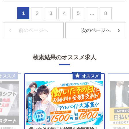
1
2
3
4
5
…
8
前のページへ
次のページへ
検索結果のオススメ求人
♪8時間シ
働いたその日にお給料を全額支給！
高待遇