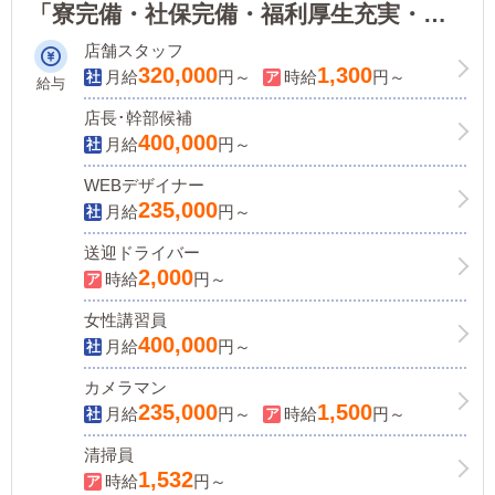
「寮完備・社保完備・福利厚生充実・手
当多数・賞与/昇給(年最大4回)あり」一般
店舗スタッフ
企業と変わらない待遇！
320,000
1,300
月給
円～
時給
円～
給与
店長･幹部候補
400,000
月給
円～
WEBデザイナー
235,000
月給
円～
送迎ドライバー
2,000
時給
円～
女性講習員
400,000
月給
円～
カメラマン
235,000
1,500
月給
円～
時給
円～
清掃員
1,532
時給
円～