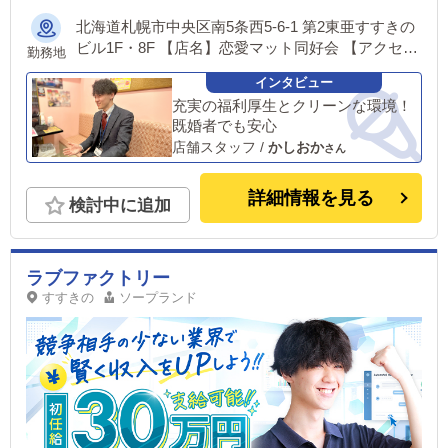
北海道札幌市中央区南5条西5-6-1 第2東亜すすきの
ビル1F・8F 【店名】恋愛マット同好会 【アクセ
勤務地
ス】地下鉄「すすきの駅」4番出口 ▼恋愛グループ
では面接時にご希望の勤務地をお伺いし、配属店舗
充実の福利厚生とクリーンな環境！
を決定いたします。 ご家庭のある方や、持ち家な
既婚者でも安心
ど事情のある方でも安心してご応募ください。 ※
店舗スタッフ
/
かしおか
入社後の転勤についても希望を考慮いたします。 ■
土浦エリア：茨城県土浦市桜町 ・JR常磐線土浦駅
■横浜エリア：神奈川県横浜市中区 ・京急線黄金町
詳細情報を見る
検討中に追加
駅 ・市営地下鉄阪東橋駅 ・JR線関内駅 ■札幌エリ
ア：北海道札幌市 地下鉄南北線すすきの駅 ※日本
全国店舗展開につき同時募集中 東京エリア、横浜
ラブファクトリー
エリア、北関東エリア、札幌エリア、福岡エリア、
愛媛エリア、鳥取エリアほか
すすきの
ソープランド