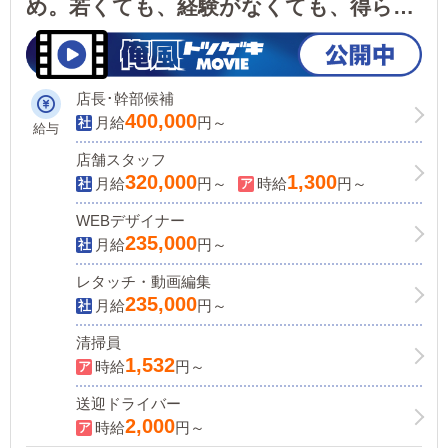
め。若くても、経験がなくても、得られ
る収入と役職！【月給40万スタートだっ
て可】社保完備・福利厚生充実・女性活
躍中!
店長･幹部候補
400,000
月給
円～
給与
店舗スタッフ
320,000
1,300
月給
円～
時給
円～
WEBデザイナー
235,000
月給
円～
レタッチ・動画編集
235,000
月給
円～
清掃員
1,532
時給
円～
送迎ドライバー
2,000
時給
円～