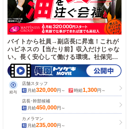
バイトから社員→副店長に昇進！これが
ハピネスの【当たり前】収入だけじゃな
い。長く安心して働ける環境。社保完備/
各種手当あり/未経験OK/賞与最大年4回/
アルバイトスタッフ募集中！/性別不問/
女性スタッフ活躍中
店舗スタッフ
320,000
1,300
月給
円～
時給
円～
給与
店長･幹部候補
450,000
月給
円～
カメラマン
235,000
月給
円～