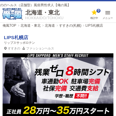
ス（店舗型）風俗男性求人【俺の風】
0
北海道・東北
HOKKAIDO/TOHOKU
検討中
メニュー
俺風TOP
北海道・東北
北海道
すすきの(札幌)
LIPS札幌店
LIPS札幌店
リップスサッポロテン
すすきの
ファッションヘルス