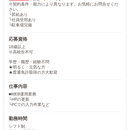
※契約条件・能力により異なります、お気軽にお問合せくだ
さい。
└昇給あり
└社員登用あり
└駐車場完備
応募資格
18歳以上
※高校生不可
学歴・職歴・経験不問
★明るく・元気な方
★普通免許取得の方大歓迎
仕事内容
■WEB運用業務
└HPの更新
└PCでの入力作業など
勤務時間
シフト制