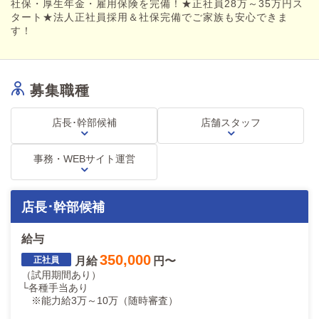
社保・厚生年金・雇用保険を完備！★正社員28万～35万円ス
タート★法人正社員採用＆社保完備でご家族も安心できま
す！
募集職種
店長･幹部候補
店舗スタッフ
事務・WEBサイト運営
店長･幹部候補
給与
350,000
月給
円〜
（試用期間あり）
└各種手当あり
※能力給3万～10万（随時審査）