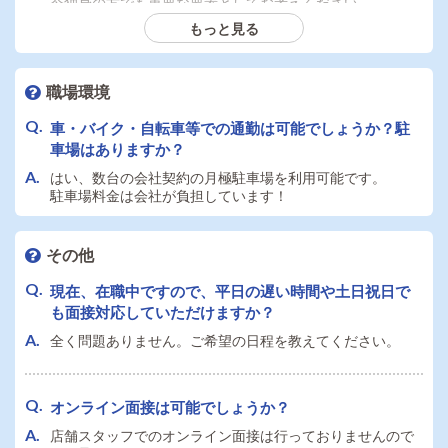
今独身の方でも重要な要素としてお考えください。
ですが、会社側の負担も大きい制度なので、実際に社会保
もっと見る
険を適用されている店舗も少ないと聞きます。
弊社は完全完備です。ご安心ください。
また、
職場環境
・交通費別途支給
・または駐車場完備＆代金負担
車・バイク・自転車等での通勤は可能でしょうか？駐
はスタッフからも好評です。
車場はありますか？
はい、数台の会社契約の月極駐車場を利用可能です。
駐車場料金は会社が負担しています！
その他
現在、在職中ですので、平日の遅い時間や土日祝日で
も面接対応していただけますか？
全く問題ありません。ご希望の日程を教えてください。
オンライン面接は可能でしょうか？
店舗スタッフでのオンライン面接は行っておりませんので