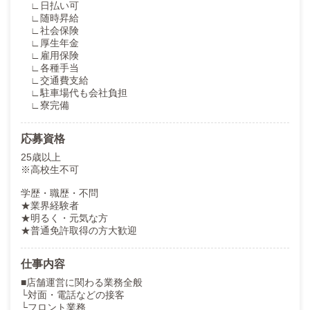
∟日払い可
∟随時昇給
∟社会保険
∟厚生年金
∟雇用保険
∟各種手当
∟交通費支給
∟駐車場代も会社負担
∟寮完備
応募資格
25歳以上
※高校生不可
学歴・職歴・不問
★業界経験者
★明るく・元気な方
★普通免許取得の方大歓迎
仕事内容
■店舗運営に関わる業務全般
└対面・電話などの接客
└フロント業務