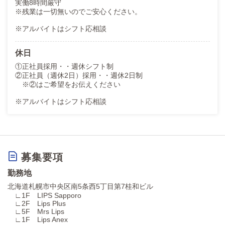
実働8時間厳守
※残業は一切無いのでご安心ください。
※アルバイトはシフト応相談
休日
①正社員採用・・週休シフト制
②正社員（週休2日）採用・・週休2日制
※②はご希望をお伝えください
※アルバイトはシフト応相談
募集要項
勤務地
北海道札幌市中央区南5条西5丁目第7桂和ビル
∟1F LIPS Sapporo
∟2F Lips Plus
∟5F Mrs Lips
∟1F Lips Anex