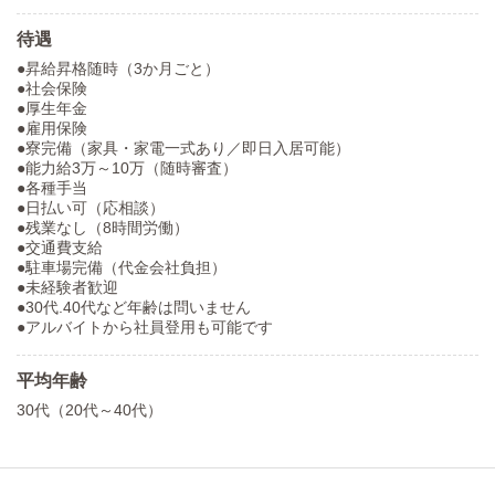
待遇
●昇給昇格随時（3か月ごと）
●社会保険
●厚生年金
●雇用保険
●寮完備（家具・家電一式あり／即日入居可能）
●能力給3万～10万（随時審査）
●各種手当
●日払い可（応相談）
●残業なし（8時間労働）
●交通費支給
●駐車場完備（代金会社負担）
●未経験者歓迎
●30代.40代など年齢は問いません
●アルバイトから社員登用も可能です
平均年齢
30代（20代～40代）