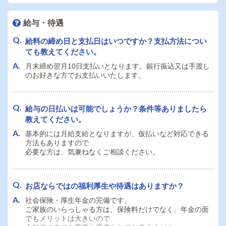
ると聞きます。
現在も数名の女性スタッフが活躍しています！
給与・待遇
給料の締め日と支払日はいつですか？支払方法につい
外国籍の者です。日本国籍でないと応募できません
ても教えてください。
か？条件等ありましたら教えてください。
月末締め翌月10日支払いとなります。銀行振込又は手渡し
申し訳ありません。
のお好きな方でお支払いいたします。
法律に則り、日本国籍の方に限らせて頂きます。
給与の日払いは可能でしょうか？条件等ありましたら
教えてください。
基本的には月給支給となりますが、仮払いなど対応できる
方法もありますので
必要な方は、気兼ねなくご相談ください。
お店ならではの福利厚生や待遇はありますか？
社会保険・厚生年金の完備です。
ご家族のいらっしゃる方は、保険料だけでなく、年金の面
でもメリットは大きいので