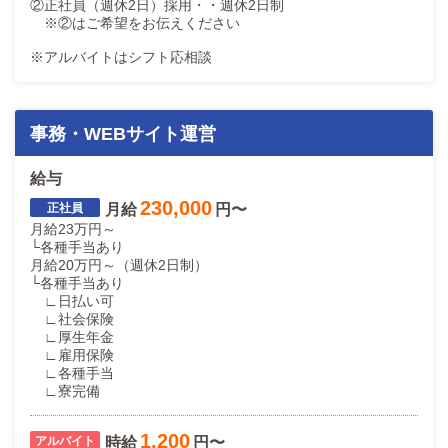
②正社員（週休2日）採用・・週休2日制
※②はご希望をお伝えください
※アルバイトはシフト応相談
事務・WEBサイト運営
給与
230,000
月給
円〜
月給23万円～
└各種手当あり
月給20万円～（週休2日制）
└各種手当あり
∟日払い可
∟社会保険
∟厚生年金
∟雇用保険
∟各種手当
∟寮完備
1,200
時給
円〜