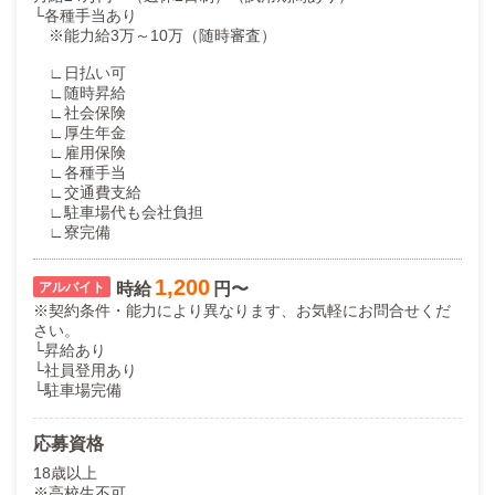
└各種手当あり
※能力給3万～10万（随時審査）
∟日払い可
∟随時昇給
∟社会保険
∟厚生年金
∟雇用保険
∟各種手当
∟交通費支給
∟駐車場代も会社負担
∟寮完備
1,200
時給
円〜
※契約条件・能力により異なります、お気軽にお問合せくだ
さい。
└昇給あり
└社員登用あり
└駐車場完備
応募資格
18歳以上
※高校生不可