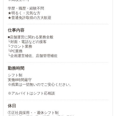
学歴・職歴・経験不問
★明るく・元気な方
★普通免許取得の方大歓迎
仕事内容
■店舗運営に関わる業務全般
└対面・電話などの接客
└フロント業務
└PC業務
└企画運営補佐、店舗管理補佐
勤務時間
シフト制
実働8時間厳守
※残業は一切無いのでご安心ください。
※アルバイトはシフト応相談
休日
①正社員採用・・週休シフト制