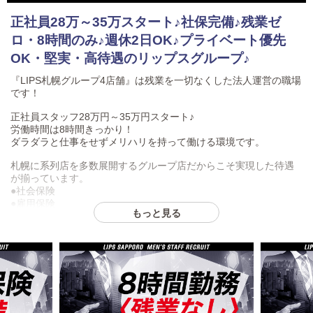
正社員28万～35万スタート♪社保完備♪残業ゼ
ロ・8時間のみ♪週休2日OK♪プライベート優先
OK・堅実・高待遇のリップスグループ♪
『LIPS札幌グループ4店舗』は残業を一切なくした法人運営の職場
です！
正社員スタッフ28万円～35万円スタート♪
労働時間は8時間きっかり！
ダラダラと仕事をせずメリハリを持って働ける環境です。
札幌に系列店を多数展開するグループ店だからこそ実現した待遇
が揃っています。
●社会保険
●雇用保険
もっと見る
●厚生年金
●法人採用
など…
安定した待遇、将来性のある高額の給与が特徴的です。
また、一般業界ではない昇給・昇進スピードの早さがあるのもポ
イント！
新人問わず頑張りと結果次第で、どんどん評価されていく体制と