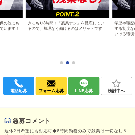
なっております。
【POINT】
スタッフのほとんどが未経験からスタートしていますが、着実に
仕事を覚えていけるステップアップしていけます。
保の他にも
きっちり8時間！「残業ナシ」を徹底してい
学歴や職歴
さらに、店舗業務をこなしていくだけで広告やWEBの知識が身に
ています！
るので、無理なく働けるのはメリットです！
する制度な
ついていけるのもこの仕事の面白味です。
いける環境
★30代・40代の方も積極採用！
・新たな挑戦を目論むべく転職を考えている方
・中年でもまだまだ自分の可能性を発揮したい方
一緒に『LIPS札幌グループ』を盛り上げていきませんか？
あなたからの挑戦、お待ちしております。
電話応募
フォーム応募
LINE応募
検討中へ
急募コメント
週休2日希望にも対応可◆8時間勤務のみで残業は一切なし＆