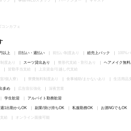
タッフ
事務/WEBスタッフ
バーテンダー
キャスト
ズコンカフェ
す
0円以上
日払い・週払い
前払い制度あり
総売上バック
100%
給制度あり
スーツ貸出あり
整形代支給・割引あり
ヘアメイク無料
皆勤手当支給
上京資金/引越し代支給
室/個人寮）
寮費無料制度あり
食事補助/まかないあり
生活用品
露出多め
広告宣伝強化
深夜営業
学生歓迎
アルバイト勤務歓迎
週1出勤からOK
副業/掛け持ちOK
私服勤務OK
お酒NGでもOK
支給
オンライン面接可能