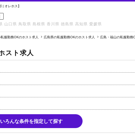
| オレホス】
国
県
山口県
鳥取県
島根県
香川県
徳島県
高知県
愛媛県
私服勤務OKのホスト求人
広島県の私服勤務OKのホスト求人
広島・福山の私服勤務
ホスト求人
いろんな条件を指定して探す