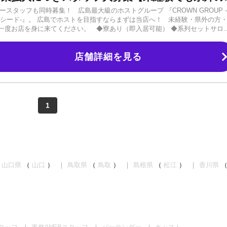
スタッフも同時募集！ 広島最大級のホストグループ 『CROWN GROUP 
-エクシード-』。 広島でホストを目指すならまずは当店へ！ 未経験・県外の方
ひ一度お店を身に来てください。 ◆寮あり（即入居可能） ◆系列セットサロ
り（最初は私服でも大丈夫） ◆アルバイトもOK 【体験入店歓迎】 日当1
 まずはお気軽にご応募・ご相談ください！ ご連絡お待ちしております！
店舗詳細を見る
1
山口県
（
山口
）
鳥取県
（
鳥取
）
島根県
（
松江
）
香川県