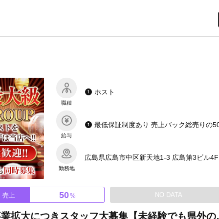
ホスト
職種
給与
広島県広島市中区新天地1-3 広島第3ビル4F
勤務地
50
NO DATA
売上
%
広島最大級の大手グループ！事業拡大につきスタ