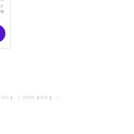
-ク
・移
ン
万円
（
高松
）
徳島県
（
徳島
）