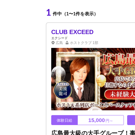
1
件中（1〜1件を表示）
CLUB EXCEED
エクシード
広島
ホストクラブ
1部
15,000
体験日給
円～