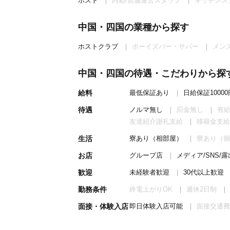
ホスト
内勤/店舗運営スタッフ
キッチンス
中国・四国の業種から探す
ホストクラブ
ボーイズバー・サパー
メン
中国・四国の待遇・こだわりから探
給料
最低保証あり
日給保証1000
待遇
ノルマ無し
罰金無し
有
友達紹介謝礼支給
移籍金支給
生活
寮あり（相部屋）
寮あり（個
お店
グループ店
メディア/SNS/
歓迎
未経験者歓迎
30代以上歓迎
勤務条件
終電上がりOK
週休2日制
面接・体験入店
即日体験入店可能
面接交通費