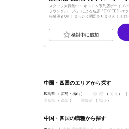
スタッフ大募集中！ ホスト＆系列店ボーイズバー
ラウングループ-』 による名店『EXCEED 
籍希望者OK！ まったく問題ありません！ ぜ
あり（髪型の心配なし！） ◆レンタルスーツあ
～ キャンペーン期間は15,000円即日支給！
検討中に追加
中国・四国のエリアから探す
広島県
（
広島・福山
）
岡山県
（
岡山
）
高知県
（
高知
）
愛媛県
（
松山
）
中国・四国の職種から探す