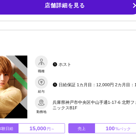
店舗詳細を見る
りもOK！試験期間などもお気軽にご相談ください。【面接・体験入店は随時
らしく成長したい方もお待ちしております！（応募の際は「オレホスを見た
ホスト
職種
給与
兵庫県神戸市中央区中山手通1-17-6 北野フ
ニックスB1F
勤務地
15,000
100
体験日給
売上
円～
%バック