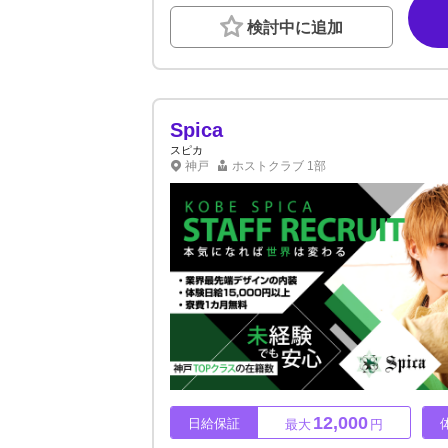
に専念しながら稼いでいただけます。終電上が
検討中に追加
催！】夢がある、目標がある方大歓迎☆彡自分
お伝えください）
Spica
スピカ
神戸
ホストクラブ
1部
12,000
日給保証
最大
円