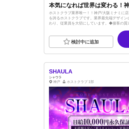
ホストクラブ業界唯一！！神戸/大阪ミナミに店
を誇るホストクラブです。業界最先端デザイン
わり、従業員を大切にしています。◆接客の質
いところは全て教えるので、誰もが売れやすい
行・日払いOK・賞金多数など...稼ぎやすさ
大限の能力を発揮できます。さらに出勤時間短縮の優
検討中に追加
／顧問弁護士と提携していますので、移籍トラブ
もご相談ください。＼1日体験入店キャンペーン実
明書」があればOK！当日体験も可能です。※
「合わないな...」と思ったら辞退していただ
れる!!!』経験、未経験は一切関係ありません
大募集☆いつでもご連絡ください！！ご応募・
SHAULA
さい）
シャウラ
神戸
ホストクラブ
1部