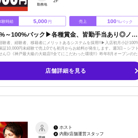
2F
勤務地
5,000
100
体験時給
売上
円
%バック
【完全新規オープン!!】小計65%～100%バック▶各種賞金、皆勤手当あり◎ノンアル営業OK！週3日～シフト勤務OK！営業方針、環境作り、給与体制全てが最高☆
験者、経験者、移籍者にメリットあるシステムを採用!!▶入店初月小計100
給保証10,000円未経験で売上0でも初月からお給料が発生します。週3日～シフ
ん◎《神戸最大級の大箱店!!全てにこだわった環境!!》昨年8月オープンのた
で一からお店を作り上げているのでチャンスも多数！お酒が飲めなくてもOK
に追われる心配なし！寮も即日入居可！遠方や他県の方もぜひご応募くださ
店舗詳細を見る
です。不安なこと、気になることは何でもご相談ください！親身になって対
おります◎
ホスト
内勤/店舗運営スタッフ
職種