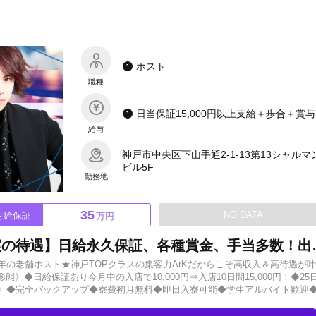
ホスト
職種
日当保証
給与
神戸市中央区下山手通2-1-13第13シャルマ
ビル5F
勤務地
35
NO DATA
月給保証
万円
【エリア最高水準の給与＆充実の待遇
年の老舗ホスト★神戸TOPクラスの集客力ArKだからこそ高収入＆高待遇が
◆日給保証あり今月中の入店で10,000円⇒入店10日間15,000円！◆25
遇》◆完全バックアップ◆寮費初月無料◆即日入寮可能◆学生アルバイト歓迎
ーーー古い業界特有の空気感は一切ありません。お酒の飲めない方や18歳～1
と思いますが、最大限寄り添ってサポートさせていただきます！学生の方は