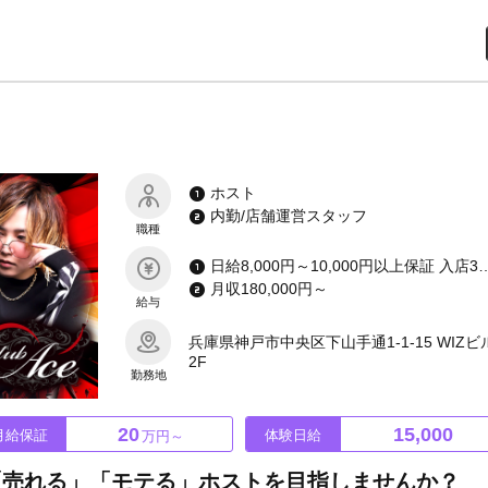
ホスト
内勤/店舗運営スタッフ
職種
日給8,000円～10,000円以上保証 入店3カ月月給200,000円以上支給 入店1カ月小計100%バック
月収180,000円～
給与
兵庫県神戸市中央区下山手通1-1-15 WIZビ
2F
勤務地
20
15,000
月給保証
体験日給
万円～
「売れる」「モテる」ホストを目指しませんか？