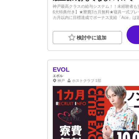
神戸最高クラスの給与システム！！未経験者も
6大特典付き】★寮費3カ月無料★寝具一式プレ
カ月以内に目標達成でボーナス支給「Ace」
トで稼ぎたい、そんな方を全力バックアップ！
験入店費15,000円●日給保証10,000円●
盛り上げ方や、女性とのコミュニケーションの
検討中に追加
問題ありません。チャレンジ精神旺盛な方大歓
せお待ちしております。
EVOL
エボル
神戸
ホストクラブ
1部