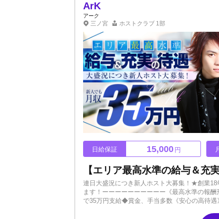
ArK
アーク
三ノ宮
ホストクラブ
1部
15,000
日給保証
円
連日大盛況につき新人ホスト大募集！★創業18
ます！ーーーーーーーーーー《最高水準の報酬形態》
で35万円支給◆賞金、手当多数《安心の高待
ランドスーツ貸与◆見学のみOKーーーーーーー
歳でも稼ぎやすい環境です。不安なことも多い