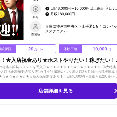
日給8,000円～10,000円以上保証 入店3カ月月給200,000円以上支給 入店1カ月小計100%バック
月収180,000円～
給与
兵庫県神戸市中央区下山手通1-5-4 コンベ
ススクエア2F
勤務地
20
10,000
月給保証
体験日給
万円～
円
事業拡大予定につき新人大募集！
の待遇＆給与システムを導入◎★☆★☆★☆★☆★☆★☆★☆★☆【6大特典
入店祝金高額支給④入店1カ月小計100%バック⑤入店2カ月以内の目標達成
☆★☆★☆★☆★☆新人保証制度あり！！日給8,000円～最低月給20万円～
も売れやすく稼ぎやすい環境です。経験豊富なスタッフが貴方をサポート！経
も大歓迎です！「容姿に自信がない」ホストに応募する前に悩んでしまう人
店舗詳細を見る
ンというわけではありません。入ってみれば「自分でもできるかも」と思え
していけます。芋っぽさが抜けないなら垢抜ける方法をお伝えします。必要
ういう自分になりたいのかです。やる気さえあれば僕たちがサポート致しま
ません！お酒が飲めなくてもOK！応募の秘密は全力で守らせていただけます
きること楽しみにお待ちしています。