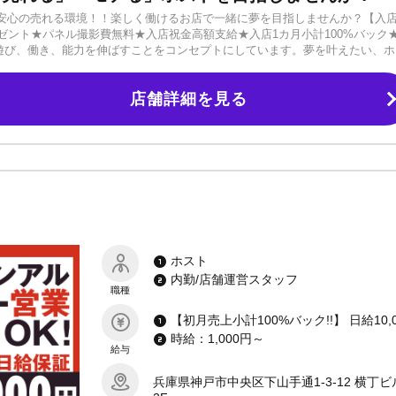
安心の売れる環境！！楽しく働けるお店で一緒に夢を目指しませんか？【入
ゼント★パネル撮影費無料★入店祝金高額支給★入店1カ月小計100%バック★
は遊び、働き、能力を伸ばすことをコンセプトにしています。夢を叶えたい、ホ
新人でも安心安全の保障制度！売上0からでも即デビューしていただけます。
入店から3カ月間は月給最低20万円～最初は経験豊富な先輩と一緒に接客します。徐
店舗詳細を見る
取り方などを覚えていきましょう。お酒が飲めなくても、容姿に自信が無く
迎です！まずは体験入店で雰囲気を見に来てみてください。ご応募・お問い
ホスト
内勤/店舗運営スタッフ
職種
時給：1,000円～
給与
兵庫県神戸市中央区下山手通1-3-12 横丁ビ