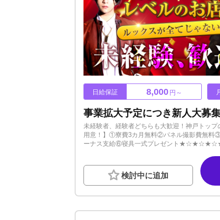
8,000
日給保証
円～
未経験者、経験者どちらも大歓迎！神戸トップ
用意！】①寮費3カ月無料②パネル撮影費無料③
ーナス支給⑥寝具一式プレゼント★☆★☆★☆★
張り次第では保証給UPもあります◎新人さん
ノウハウを学べるので、更なる高みを目指す方
ます。この業界では売れている人が全員イケメ
検討中に追加
思います。ルックスに自信がなくても今後改善
は何を目指したいか、何を成し遂げたいか。ど
ーーーーーーーーーーーーーノルマ・罰金あり
まずはご応募・お問い合わせください。お話で