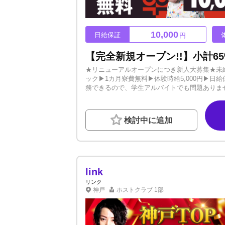
10,000
日給保証
円
★リニューアルオープンにつき新人大募集★未経
ック▶1カ月寮費無料▶体験時給5,000円▶日
務できるので、学生アルバイトでも問題ありませ
め、まだまだ発展途上のお店となります。全員
暴力、派閥、厳しい上限関係一切なし！ノルマ
とりあえず話だけでも・・・という方も大歓迎
検討中に追加
せていただきます！ご応募いつでもお待ちして
link
リンク
神戸
ホストクラブ
1部