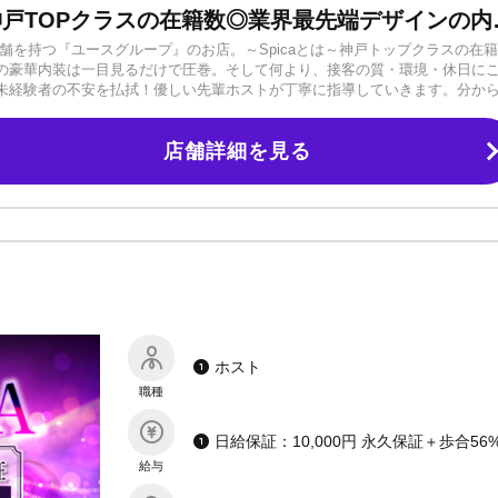
本気になれば世界は変わる！神戸TOPクラスの
舗を持つ『ユースグループ』のお店。～Spicaとは～神戸トップクラスの在
の豪華内装は一目見るだけで圧巻。そして何より、接客の質・環境・休日に
未経験者の不安を払拭！優しい先輩ホストが丁寧に指導していきます。分か
環境です。◆環境・給与保証・寮完備（寮費1カ月無料）・スーツ貸与・慰安
・働きやすさ抜群です。◆休日営業時間5時間！勤務時間短縮で全員が無理なく
店舗詳細を見る
遇ございます！✧*。+✧*。+✧*。+✧*。+✧*。+＼移籍トラブル迅速対応
ルも対応可能です。辞めさせてくれない...金銭面でトラブルがある...など
施中!!／体験日給15,000円以上！即日支給♪「本籍地記載の住民票」「身分
状況に応じてお断りすることもあります。まずはお店の雰囲気を見てください
いてもかまいません。その分の日当ももちろん支給致します！『本気になれば
。少しでもナイトワークに興味のある方はぜひご応募ください。☆内勤スタッ
お問い合わせお待ちしております。（応募の際は「オレホス見た」とお伝え
ホスト
職種
日給保証：10,000円 永久保証＋歩合56
給与