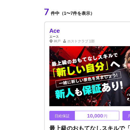
7
件中（1〜7件を表示）
Ace
エース
神戸
ホストクラブ
1部
10,000
日給保証
円
最上級のおもてなしスキルで