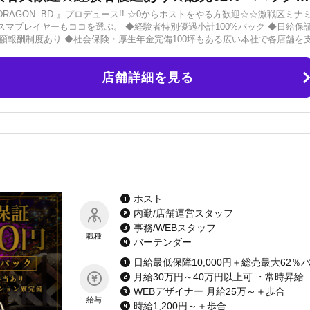
LUE DRAGON -BD-』プロデュース!! ☆0からホストをやる方歓迎☆☆激戦区ミナ
マプレイヤーもココを選ぶ。 ◆経験者特別優遇小計100%バック ◆日給保
各種高額報酬制度あり ◆社会保険・厚生年金完備100坪もある広い本社で各店舗を
作成、各メディアなど。ホストの営業にとって必須のものは全てこだわりを
月グループだから、「やる気」を出せば確実に売れていける環境です！人材
店舗詳細を見る
があるので、入店後の不安はありません。経験者の方は『ソリューション部
ストレスを受けずに売上を作れる環境】皆さま、お仕事選びは何を大切にし
、人によって何が重要なのかは違いますよね。大阪は歌舞伎町ほど売れっ子
くの売れっ子ホストが在籍しています！理由としては、結果を残せるお店作
ィブな要素は驚くほどありません。そして、結果を出した人には徹底的に還
やりがいを持って取り組める環境作りを行っています。「せっかく入店した
を盛り上げてくださる方お待ちしています。いつでもご応募・お問い合わせ
ホスト
内勤/店舗運営スタッフ
事務/WEBスタッフ
職種
バーテンダー
月給30万円～40万円以上可
WEBデザイナー 月給25万～＋歩合
給与
時給1,200円～＋歩合