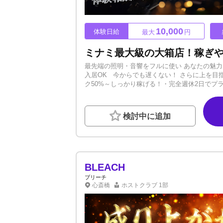
10,000
体験日給
最大
円
最先端の照明・音響をフルに使い あなたの魅力
入居OK 今からでも遅くない！ さらに上を目指
ク50%～しっかり稼げる！・完全週休2日でプ
戦も歓迎！！ 研修マニュアル充実！ 経験に
店は常に攻め続けるので、いずれ上を目指した
身に着けば、いずれ1店舗をお任せしたいと思
検討中に追加
めの内勤希望も歓迎！ 世界は知らないままだ
知らなかった当店【GENTLY】という世界を
自力で上に登りつめたい！」 その気持ちがあ
ちしております！！ まずはご相談やご質問、
す！！
BLEACH
ブリーチ
心斎橋
ホストクラブ
1部