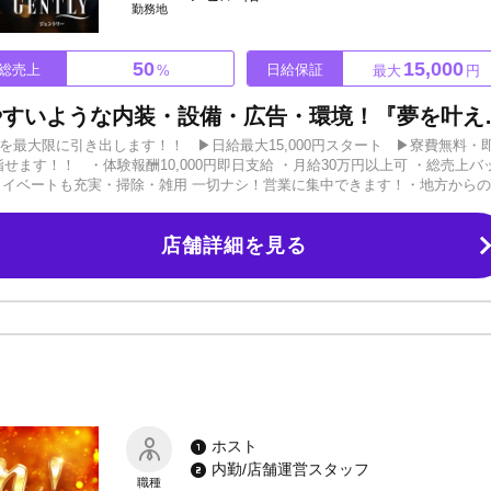
勤務地
50
15,000
総売上
日給保証
%
最大
円
ミナミ最大級の大箱店！稼ぎやすいような内装・設備・広告
を最大限に引き出します！！ ▶日給最大15,000円スタート ▶寮費無料・
せます！！ ・体験報酬10,000円即日支給 ・月給30万円以上可 ・総売上バ
ライベートも充実・掃除・雑用 一切ナシ！営業に集中できます！・地方から
関わらず『どんな人でも夢を掴める環境』を整えてお待ちしております！！
くなったときに「役職ポストが空いてない…」なんて心配なし！！ ノウハウ
店舗詳細を見る
っております！！ 売れっ子プレイヤーを目指すも良し！ いずれ経営側に回る
といつまでも何もわからず不安なままです。 まずは面接や体験入店で、今
のぞいてみてください。 必ず、新たな発見があるはずです！！ 「男ならやは
れば大歓迎です！あとは何もいりません。 あなたが夢を掴める環境を整えて
経験者さんの場合は移籍相談などもOK！ ご応募・ご連絡お待ちしておりま
ホスト
内勤/店舗運営スタッフ
職種