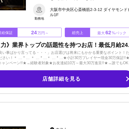
大阪市中央区心斎橋筋2-3-12 ダイヤモンド
ル1F
勤務地
24
62
月給保証
総売上
万円～
最大
%バック
《冬月グループによるブランド力》
良い事ばかり言ってる・・・」お店選びは将来にもかかる重要なポイント！
さい！＊ … * … ＊ … * …＊ … * …★小計30万プレイヤー現金30万保証!!
ャンペーン!!★→経験者対象★お友達紹10万～最大30万進呈!!★→誰でもOK
験者対象＊ … * … ＊ … * …＊ … * …業界トップクラスの初回...その数
る話題性抜群のお店です。圧倒的な初回数＝未経験が売れるチャンス！！上下関係
店舗詳細を見る
から接客可能です!!）さらに...未経験でも初月から日給保証が付きます！せ
況は良くありません。YGGDRASILLではゆとりをもって仕事に専念できる
同時募集★レギュラー：週6日アルバイト：週3日～学生や社会人も歓迎致し
最高の折半率をご用意しています。（小計30万～給料折半!!）出勤日数が少
！＊ … * … ＊ … * …＊ … * … ＊理不尽な上下関係、罰則なし＊ … 
りがちな重い雰囲気は一切ありません。複数のホストクラブが集まる激戦区ですが、入
違う土地で再スタートしたい方も。出勤さえしていただければ全力でサポー
r◆雑誌・TV出演実績多数「本気で戦える」「本気で楽しめる」冬月グループト
ます！まずは一歩踏み出してお話だけでも聞きに来てください。ご応募・お