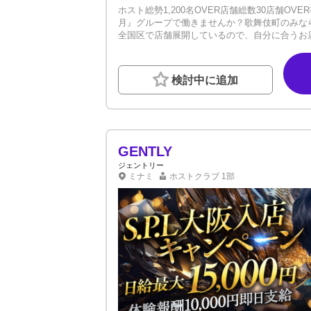
ホスト総勢1,200名OVER店舗総数30店舗O
月』グループで働きませんか？歌舞伎町のみな
全国区で店舗展開しているので、自分に合うお店を見つけられます！
ループはココが違う!!》◆業界一の組織力◆
一のバックアップ◆業界の最先端をいく経営力
に関わる全ての人が働きやすい環境になるよう日々環境改善に取り組
検討中に追加
かな...？」入店するにあたって感じる不安は
くの人気プレイヤーを輩出した実績のある冬月
期間で売上を作れる環境です。✓ ルックスが
数在籍しています！✓ スーツ義務化なし。個
係は存在しません！✓ 独立支援で引退後の将
を実感してみてください。■体入ショートプラ
GENTLY
つでもお待ちしております！
ジェントリー
ミナミ
ホストクラブ
1部