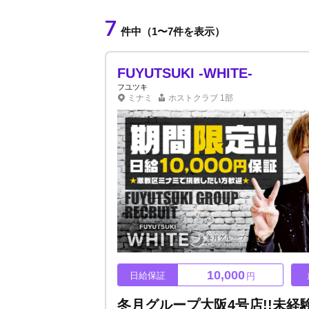
7
件中（1〜7件を表示）
FUYUTSUKI -WHITE-
フユツキ
ミナミ
ホストクラブ
1部
10,000
日給保証
円