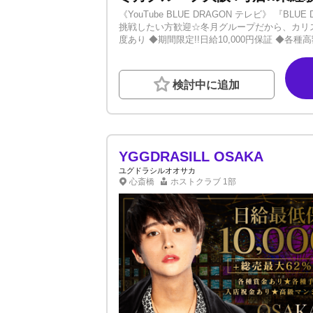
《YouTube BLUE DRAGON テレビ》 『B
挑戦したい方歓迎☆冬月グループだから、カリス
度あり ◆期間限定!!日給10,000円保証 ◆
ています。広告デザイン、宣材写真撮影、名刺
てやっています。大手との太いパイプを持つ冬
チームがあり、全員を個別サポートできる体制
検討中に追加
にて、移籍トラブル等にも対応しています！【
ますか？お店の雰囲気、人間関係、初回数など
るわけではありません。それでも当店には数多
自信があるからです！人間関係においてネガテ
るシステム。お客様以外でストレスを感じず、
には、最後まで楽しみましょう！」一緒にお店
YGGDRASILL OSAKA
さい！
ユグドラシルオオサカ
心斎橋
ホストクラブ
1部