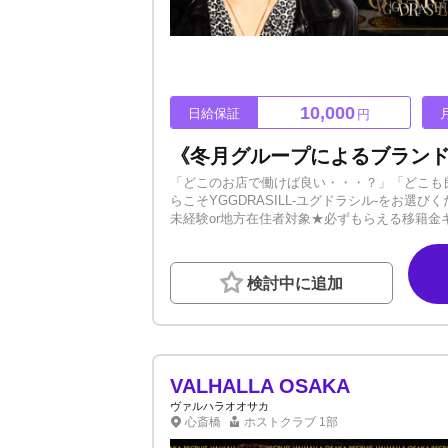
10,000
日給保証
円
「どこのお店で働けば良い・・・？」「どこも
らこそYGGDRASILL-ユグドラシル-をお選びくだ
未経験or地方在住者対象★必ずもらえる移籍金キ
入店決定で個人用1kマンション進呈!!★→地方役職経
MAX300組！月平均200組をキープしてい
しで平等な付け回しを行っています。（入店初日
検討中に追加
かくのホスト人生、初めから稼げず切羽詰まる状
境を整えています。★レギュラー＆アルバイト
す。働き方は自分次第◎アルバイトの方には業界
いからと、他の従業員より不利になることはありません
… ＊ … * …＊ … * … ＊水商売にあ
全員家族のようなもの。これから始める方も、
VALHALLA OSAKA
せていただきます！◆独立2年で月商1億ove
ヴァルハラオオサカ
プのモンスター店なら最高のホスト人生を歩め
心斎橋
ホストクラブ
1部
合わせ楽しみにお待ちしております！