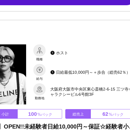
社美緒監修音もと有名デザイナーによるラグジュアリーな空間。全店70坪～15
だけます。「厳しさは一切ありません！」当グループで働くからには家族の
切なし◎アットホームな環境で楽しく稼ぎましょう！★入店初日から接客可
ベテランだけが得する、経験者だけを優先するといったことはありません。
初回のお客様数MAX300組！●月間平均200組をキープ！初回が悪ければ報
験でもお客様を掴みやすい環境となっています。圧倒的なバックアップでお迎え
したい」「移籍したい」という方はぜひご連絡ください！一緒に夢を掴みに
ホスト
職種
給与
大阪府大阪市中央区東心斎橋2-6-15 三ツ寺
ャラクシービル6号館3F
勤務地
100
62
小計
総売上
%バック
%バック
冬月グループ関西支部【2号店】O