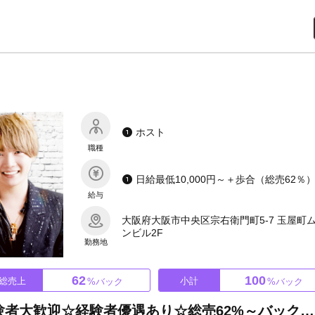
ホスト
職種
給与
大阪府大阪市中央区宗右衛門町5-7 玉屋町
ンビル2F
勤務地
62
100
総売上
小計
%バック
%バック
冬月グループ大阪4号店!!未経験者大歓迎☆経験者優遇あり☆総売62%～バック！社保・厚生年金完備で安心の環境！独立支援ありで将来の不安もなし◎