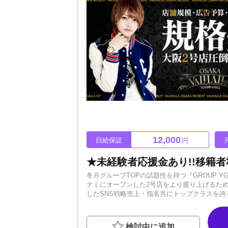
12,000
日給保証
円
冬月グループTOPの話題性を持つ『GROUP 
ナミにオープンした2号店をより盛り上げるた
したSNS戦略売上・指名共にトップクラスを誇るVAL
-------------------------------《
ずもらえる移籍金キャンペーン!! ◆誰でも対象 
マンション進呈!!-----------------------
検討中に追加