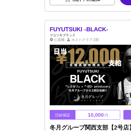
るなか、GROUP YGDは全てが一流！店内は
に及ぶ大型店舗！貴方好みのお店を選んでいた
に受け入れます！理不尽な上下関係や罰則は一
経験関係なく平等な付け回しを行っています！
が「本気」で戦えるお店作りを徹底しています。●
が良くても稼げません。VALHALLAは未経
FUYUTSUKI -BLACK-
すので、「ホストに興味がある」「再スタート
フユツキブラック
ましょう！ご応募お待ちしております☆彡
心斎橋
ホストクラブ
2部
10,000
日給保証
円