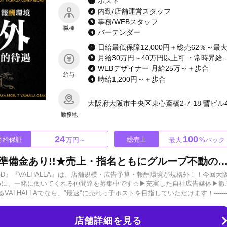
ホスト
内勤/店舗運営スタッフ
事務/WEBスタッフ
職種
バーテンダー
月給30万円～40万円以上可
WEBデザイナー 月給25万～＋歩合
給与
時給1,200円～＋歩合
大阪府大阪市中央区東心斎橋2-7-18 暫ビル
勤務地
24
100
月給保証
総売上
万円～
最大
%バック
★未経験者応援金あり!!移籍者準備金あり!!★売上・指名ともにグループ不動のトップ☆未経験の育成体制も抜群！高級マンション寮完備で遠方や他
YGD』『VALHALLA』は、店舗規模・広告予算・報酬環境が規格外！！今回大
めに、一緒に働いてくれる仲間達を募集中です☆▶充実した自社広告媒体▶徹
HALLAでなら、"最速"に売れっ子ホストを目指していただけます！---------
豪華な入店特典多数!!》◆未経験or地方在住者対象 小計30万プレイヤー現金30万保証!!◆経験者対象 
お友達紹介で10万～最大30万進呈!!◆地方役職経験者対象 入店決定で個人用1
店舗詳細を見る
-------------------「古臭さは一切ありません！」体育館のような場所でお酒を売っているお店