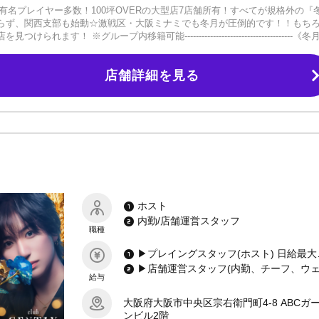
VER有名プレイヤー多数！100坪OVERの大型店7店舗所有！すべてが規格外の『
らず、関西支部も始動☆激戦区・大阪ミナミでも冬月が圧倒的です！！もち
 ※グループ内移籍可能--------------------------------------《冬
業界一の教育システム◆業界を超えたメディア力◆業界トップクラスの規模◆業
様々な優良企業との太いパイプを持ち、健全な運営を行っています！当グル
店舗詳細を見る
んでいます。--------------------------------------「自分でも大
多いでしょう。当グループは8割のホストが未経験で始めています。これまでに
なら心配はいりません！圧倒的なブランド力と全店舗へ行う育成制度により
良いだけがホストではありません！（やる気重視）✓ お酒の飲めないホストも
性を尊重致します！✓ ハートマネジメントを意識しているので体育会系の上下
来にも不安はありません！まずはその目で、肌で《働きやすさ》《稼ぎやすさ
ンあり■1日体験も大歓迎未経験の方、経験者の方どちらも大歓迎です。ご応募
ホスト
内勤/店舗運営スタッフ
職種
▶プレイングスタッフ(ホスト) 日給最大15
給与
大阪府大阪市中央区宗右衛門町4-8 ABCガ
ンビル2階