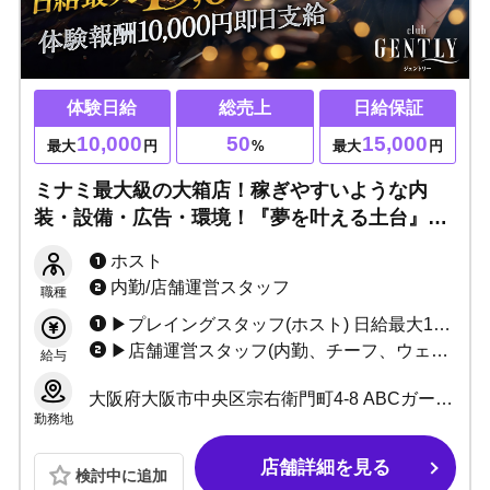
体験日給
総売上
日給保証
10,000
50
15,000
最大
円
%
最大
円
ミナミ最大級の大箱店！稼ぎやすいような内
装・設備・広告・環境！『夢を叶える土台』を
ここで築きます！一から教える研修制度と日給
ホスト
保証で未経験でも安心！あなたの魅力を最大限
内勤/店舗運営スタッフ
職種
に引き出します！
▶プレイングスタッフ(ホスト) 日給最大15,000円 ＋総売上50%バック〜 ＋高額ボトル買取制度 ＋永久的なリファーラル手当 【入店体験随時募集中】 体験報酬10,000円即日支給!! 今なら入店祝金支給！
▶店舗運営スタッフ(内勤、チーフ、ウェイター) 日給10,000円 ＋店舗売上バック ＋永久的なリファーラル手当 ※場合によってはプレイングスタッフより稼げます 役員・本部登用システム有り(店売りバック付帯＋基本月給昇給＋ボーナス) ボーナス年２回
給与
大阪府大阪市中央区宗右衛門町4-8 ABCガーデンビル2階
勤務地
店舗詳細を見る
検討中に追加