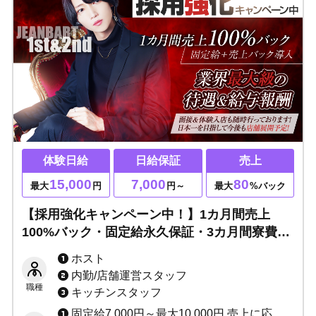
体験日給
日給保証
売上
15,000
7,000
80
最大
円
円～
最大
%バック
【採用強化キャンペーン中！】1カ月間売上
100%バック・固定給永久保証・3カ月間寮費無
料☆ノルマや罰則一切なし！退店自由◎完全自
ホスト
由出勤制で週1日～学生アルバイトも歓迎！
内勤/店舗運営スタッフ
職種
キッチンスタッフ
固定給7,000円～最大10,000円 売上に応じてインセンティブあり（最低60%～最高80%） ★完全日払い制 その他各種ボーナスあり ※当店は保証制度ではなく固定給制度です。 保証は売上バックが保証金額を上回れば無くなってしまいますが、 固定給は売上バックが上回っても無くなりません。 「固定給+売上バック」があなたのお給料になります！！ 例：保証の場合、保証1万円で売上バック2万円なら、 売上バック2万円分があなたのお給料です。 固定給の場合、固定1万円で売上バック2万円なら、 固定+売上＝合計3万円がお給料です♪ 固定給は永久に無くなりませんのでご安心ください。