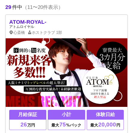
29
件中
（11〜20件表示）
ATOM-ROYAL-
アトムロイヤル
心斎橋
ホストクラブ
1部
月給保証
小計
体験日給
26
75
20,000
万円
最大
%バック
最大
円