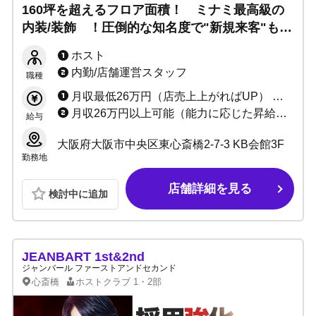
160坪を超えるフロア面積！ ミナミ最高級の
内装/装飾 ！圧倒的な知名度で"新規来客"も多
数！ 未経験でも有名ホストを目指していただ
ホスト
けます！
内勤/店舗運営スタッフ
職種
月収最低26万円（店売上上がればUP） ＋歩合最大75%～+α
月収26万円以上可能（能力に応じた昇給制度あり）
給与
大阪府大阪市中央区東心斎橋2-7-3 KB会館3F
勤務地
店舗詳細を見る
検討中に追加
JEANBART 1st&2nd
ジャンバール ファーストアンドセカンド
心斎橋
ホストクラブ
1・2部