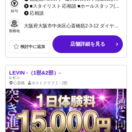
■スタイリスト 応相談 ■ホールスタッフ(ボーイ：内勤) 日給10,000円～ ■DJ・ダンサー 応相談 ■店舗運営スタッフ 1:日給10,000円～＋能力給 2:月給10万～40万＋能力給 ■管理職各種 1:日給7,000円～10,000円＋能力給 2:月給20万～40万円＋能力給(社員) ■サイト運営スタッフ 応相談
給与
応相談
大阪府大阪市中央区心斎橋筋2-3-12 ダイヤモンドビル4F
勤務地
店舗詳細を見る
検討中に追加
LEVIN -（1部&2部）-
レビン
心斎橋
ホストクラブ
1・2部