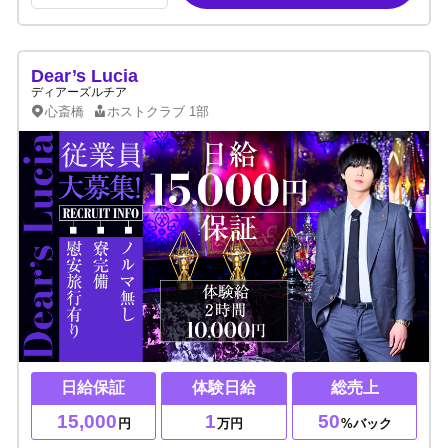
Dear’s Lucia
ディアーズルチア
心斎橋
ホストクラブ
1部
日給保証
体験日給
総売上
15,000
1
50
円
万円
%バック