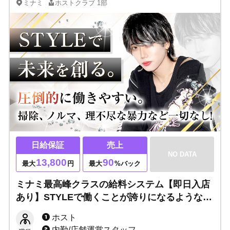
ミナミ
ホストクラブ
1部
日給保証
売上
NO DATA
13,800
90
最大
円
最大
%バック
ミナミ最高峰クラスの給料システム【即日入店
あり】STYLEで働くことが誇りになるような好
環境です！未経験でも、経験者でも、地方から
ホスト
のご応募でも大歓迎！一緒に自慢できる職場で
内勤/店舗運営スタッフ