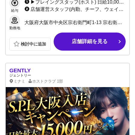
▶プレイングスタッフ(ホスト) 日給10,000円 ＋総売計最大50%バック〜 ＋高額ボトル買取制度 ＋永久的なリファーラル手当 今なら日給10,000円→15,000円！ 他、多数賞金あり！
店舗運営スタッフ(内勤、チーフ、ウェイター) 日給10,000円 ＋店舗売上バック ＋永久的なリファーラル手当 ※場合によってはプレイングスタッフより稼げます！ ボーナス年２回！
給与
大阪府大阪市中央区宗右衛門町1-13 宗右衛門町クリスタルビルB1F
勤務地
店舗詳細を見る
検討中に追加
GENTLY
ジェントリー
ミナミ
ホストクラブ
1部