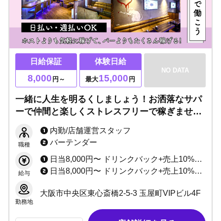
日給保証
体験日給
NO DATA
8,000
15,000
円～
最大
円
一緒に人生を明るくしましょう！お洒落なサパ
ーで仲間と楽しくストレスフリーで稼ぎません
か？体験料最大15,000円！未経験や地方出身者
内勤/店舗運営スタッフ
大歓迎です！
バーテンダー
職種
日当8,000円〜 ドリンクバック+売上10%〜 最低月収20万〜50万円以上も可能！ ※日払い・週払いOK！
日当8,000円〜 ドリンクバック+売上10%〜 最低月収20万〜50万円以上も可能！ ※日払い・週払いOK！
給与
大阪市中央区東心斎橋2-5-3 玉屋町VIPビル4F
勤務地