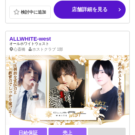
店舗詳細を見る
検討中に追加
ALLWHITE-west
オールホワイトウェスト
心斎橋
ホストクラブ
1部
日給保証
売上