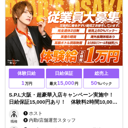
体験日給
日給保証
総売上
1
15,000
50
万円
最大
円
%バック
S.P.L大阪・超豪華入店キャンペーン実施中！
日給保証15,000円あり！ 体験料2時間10,000
円を即日支給！
ホスト
内勤/店舗運営スタッフ
職種