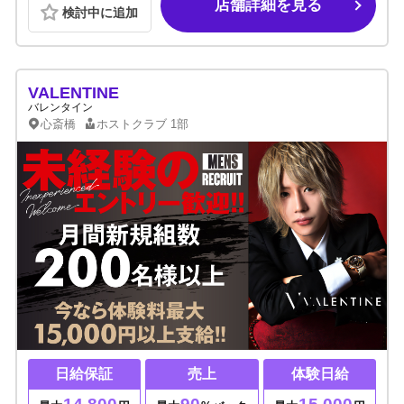
店舗詳細を見る
検討中に追加
VALENTINE
バレンタイン
心斎橋
ホストクラブ
1部
日給保証
売上
体験日給