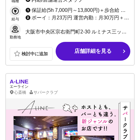
職種
働きませんか？
保証給(5h 7,000円～13,800円)＋歩合給 ※バック率60～90%!! +功労金+ボーナス多数 （新人さんがとりやすいボーナスをたくさん用意しています）
ボーイ：月23万円 運営内勤：月30万円＋能力給＋ボーナス
給与
大阪市中央区宗右衛門町2-30 ルミナス三ッ寺1F
勤務地
店舗詳細を見る
検討中に追加
A-LINE
エーライン
心斎橋
サパークラブ