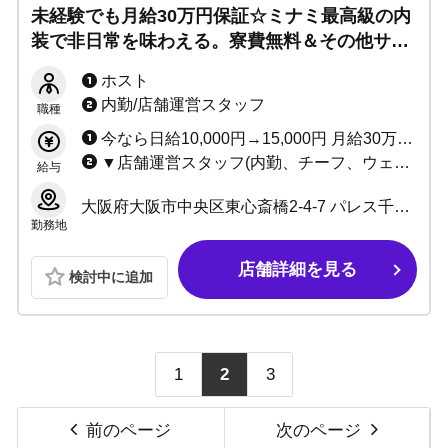
未経験でも月給30万円保証☆ミナミ最高級の内
装で非日常を味わえる。寮費無料＆その他サポ
ートあり！今よりも上を目指す方も大歓迎！せ
ホスト
っかくならワクワクする場所で輝こう！
内勤/店舗運営スタッフ
職種
今なら日給10,000円→15,000円 月給30万円保証＋売上50%バック ★各種バック、賞金あり ★高級ボトル買取制度あり
▼店舗運営スタッフ(内勤、チーフ、ウェイター) 日給1万円＋能力給 ※場合によってはプレイングスタッフより稼げます！ ▼ヘアースタイリスト(美容学生不可) 時給1,200円以上
給与
大阪府大阪市中央区東心斎橋2-4-7 パレス千年 2F
勤務地
店舗詳細を見る
検討中に追加
1
2
3
前のページ
次のページ