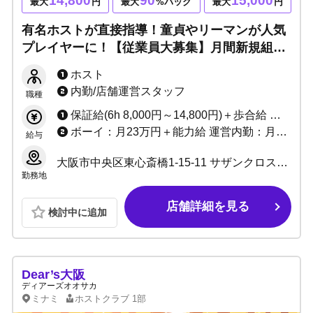
14,800
90
15,000
最大
円
最大
%バック
最大
円
有名ホストが直接指導！童貞やリーマンが人気
プレイヤーに！【従業員大募集】月間新規組数
200名様以上！大手グループなので教育制度充
ホスト
実！人生変えるなら当店で！！
内勤/店舗運営スタッフ
職種
保証給(6h 8,000円～14,800円)＋歩合給 ※バック率60～90%!! +功労金+ボーナス多数 （新人さんがとりやすいボーナスをたくさん用意しています）
ボーイ：月23万円＋能力給 運営内勤：月30万＋能力給＋ボーナス
給与
大阪市中央区東心斎橋1-15-11 サザンクロスビル3F
勤務地
店舗詳細を見る
検討中に追加
Dear’s大阪
ディアーズオオサカ
ミナミ
ホストクラブ
1部