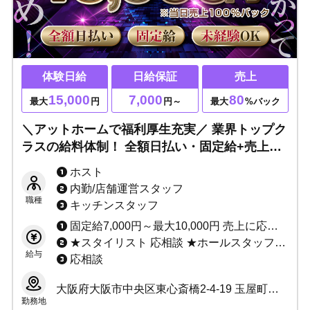
体験日給
日給保証
売上
15,000
7,000
80
最大
円
円～
最大
%バック
＼アットホームで福利厚生充実／ 業界トップク
ラスの給料体制！ 全額日払い・固定給+売上バ
ック・ご新規様の数もケタ違い！ まずは気軽な
ホスト
バイト気分で体験入店へ♪
内勤/店舗運営スタッフ
職種
キッチンスタッフ
固定給7,000円～最大10,000円 売上に応じてインセンティブあり（最低60%～最高80%） ★完全日払い制 ※当店は保証制度ではなく固定給制度です。 保証は売上バックが保証金額を上回れば無くなってしまいますが、 固定給は売上バックが上回っても無くなりません。 「固定給+売上バック」があなたのお給料になります！！ 例：保証の場合、保証1万円で売上バック2万円なら、 売上バック2万円分があなたのお給料です。 固定給の場合、固定1万円で売上バック2万円なら、 固定+売上＝合計3万円がお給料です♪ 固定給は永久に無くなりませんのでご安心ください。
★スタイリスト 応相談 ★ホールスタッフ(ボーイ：内勤) 日給10,000円～ ★DJ・ダンサー 応相談 ★店舗運営スタッフ 1:日給10,000円～＋能力給 2:月給10万～40万＋能力給 ★管理職各種 1:日給7,000円～10,000円＋能力給 2:月給20万～40万円＋能力給(社員) ★サイト運営スタッフ 応相談
給与
応相談
大阪府大阪市中央区東心斎橋2-4-19 玉屋町ギャラクシービル3号館 2F
勤務地