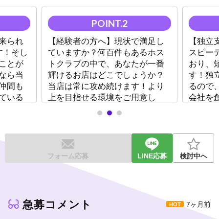
▶
永久リファール手当（総売上の一定％）
継続的に恩恵を受けられる独自の制度で、長期的な安定収入をサ
ポートします。
来られ
【経験者の方へ】現状で満足し
【独立
▶
完全週休2日制×実働5時間
す！そし
ていますか？何百件もあるホス
スピー
プライベートを犠牲にする必要はありません。オンとオフを両立
したい方に最適です。
ことが
トクラブの中で、あなたが一番
おり、
なら当
輝けるお店はどこでしょうか？
す！独
▶
海外長期休暇＆福利厚生が充実
仲間も
当店は常に攻め続けます！より
るので
世界を舞台に遊びも仕事も全力。寮完備（3ヶ月無料）や掃除不要
ている
上を目指せる環境をご用意し
会社を
の環境など、最高の条件が揃っています。
ださ
て、ご連絡お待ちしておりま
アップ
す！！
ホスト業務に不安がある方は、運営スタッフとして活躍する道も
選べます。
どんな形でも成長できる土壌は準備済み。
フォーム応募
LINE応募
検討中へ
伝説の次世代メンバーとして、あなたの未来を切り拓いてくださ
い！
急募コメント
7ヶ月前