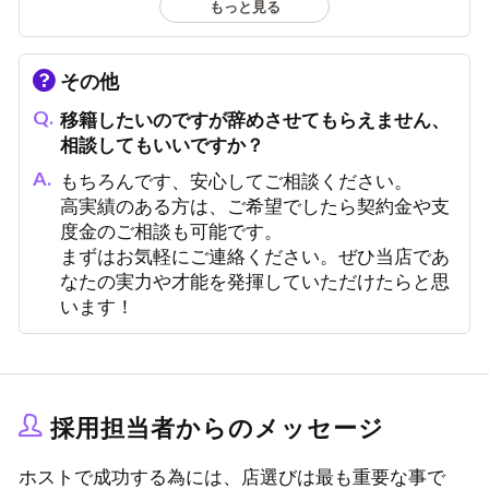
もっと見る
す。
当グループは雑誌やインターネットに多数掲載
されており、知名度いため新規のお客様も多数
その他
ご来店いただいております。
移籍したいのですが辞めさせてもらえません、
キャッチをしなくてもお客様が入るお店ですの
相談してもいいですか？
で、ご安心ください。
もちろんです、安心してご相談ください。
高実績のある方は、ご希望でしたら契約金や支
度金のご相談も可能です。
まずはお気軽にご連絡ください。ぜひ当店であ
なたの実力や才能を発揮していただけたらと思
います！
採用担当者からのメッセージ
ホストで成功する為には、店選びは最も重要な事で