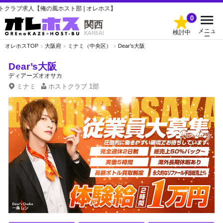
俺の風ホスト部 | オレホス】
0
関西
メニュ
検討中
KANSAI
ー
オレホスTOP
大阪府
ミナミ（中央区）
Dear’s大阪
Dear’s大阪
ディアーズオオサカ
ミナミ
ホストクラブ
1部