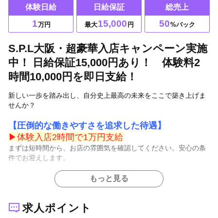
体験日給
日給保証
総売上
1
15,000
50
万円
最大
円
%バック
S.P.L大阪・超豪華入店キャンペーン実施
中！ 日給保証15,000円あり！ 体験料2
時間10,000円を即日支給！
新しい一歩を踏み出し、自分史上最高の未来をここで築き上げま
せんか？
【圧倒的な働きやすさを追求した待遇】
▶
体験入店
2時間で1万円支給
まずは短時間から、お店の雰囲気を確認してください。安心の条
件でお迎えします。
▶
総売上50%バック～＋各種手当
もっと見る
頑張りはダイレクトに収入へ直結。スタッフ一人ひとりに寄り添
った高還元システムです。
求人ポイント