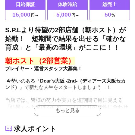
日給保証
体験時給
総売上
15,000
5,000
50
円～
円～
%
S.P.Lより待望の2部店舗（朝ホスト）が
始動！ 短期間で結果を出せる「確かな
育成」と「最高の環境」がここに！！
朝ホスト（2部営業）
プレイヤー・運営スタッフ大募集！
今勢いのある『
Dear’s大阪 -2nd-
（
ディアーズ大阪セカ
ンド
）
』で新たな人生をスタートしましょう！！
当店では、皆様の努力や実力を短期間で目に見える
「結果」へと繋げるため、一人ひとりの個性に合わせ
もっと見る
た的確な育成カリキュラムを導入しています。
★
未経験者・経験者を問わず、
新たな才能を大募集
求人ポイント