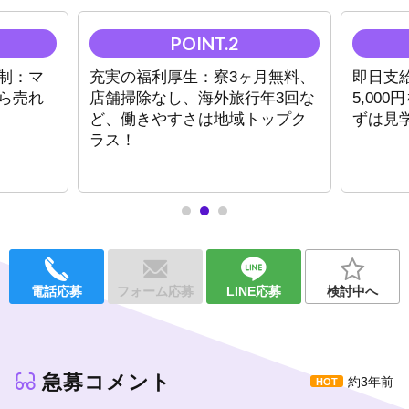
★
圧倒的な知名度
と、
戦略的な広告宣伝力
今、この記事を読んでくださっている皆様の
夢を具現
化するための土台
は、私たちが責任を持って築き上げ
制：マ
充実の福利厚生：寮3ヶ月無料、
即日支
ます。
ら売れ
店舗掃除なし、海外旅行年3回な
5,00
ど、働きやすさは地域トップク
ずは見
全従業員が楽しみながら働き、目標を達成できるよ
ラス！
う、運営陣が全力でバックアップすることをお約束し
ます。
あとは、あなたの
「必ずやり遂げる」
という強い意志
だけを持ってきてください。
まずは一度、私たちの話を聞きに来ませんか？
電話応募
フォーム応募
LINE応募
検討中へ
ご連絡お待ちしております！！
急募コメント
約3年前