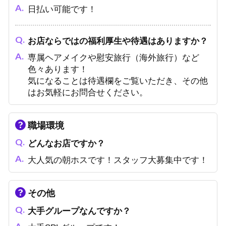
ても、つまらない顔で接客していては、100％
日払い可能です！
存続出来ません。
いつも楽しく働いている従業員のいる、楽しい
お店ならではの福利厚生や待遇はありますか？
お店が稼げるお店です。
専属ヘアメイクや慰安旅行（海外旅行）など
自分の力で上にのぼり詰めたい、その気持ちさ
色々あります！
えあれば後は何もいりません。
気になることは待遇欄をご覧いただき、その他
入店から売れるまでの研修マニュアルの充実
はお気軽にお問合せください。
で、どんな人でも夢を掴める環境を整えており
ますので、ぜひ一度ご来店下さい。
職場環境
どんなお店ですか？
大人気の朝ホスです！スタッフ大募集中です！
その他
大手グループなんですか？