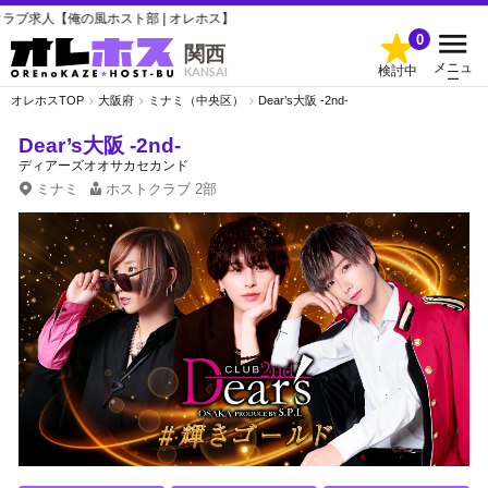
風ホスト部 | オレホス】
0
関西
メニュ
検討中
KANSAI
ー
オレホスTOP
大阪府
ミナミ（中央区）
Dear’s大阪 -2nd-
Dear’s大阪 -2nd-
ディアーズオオサカセカンド
ミナミ
ホストクラブ
2部