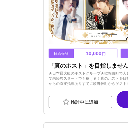
10,000
日給保証
円
★日本最大級のホストグループ★歌舞伎町で人気の、
で未経験スタートでも稼げる！真のホストを目指すなら当店で
からの直接指導ありすでに歌舞伎町からゲスト
ります！◆お酒が飲めなくてもOKお酒の強要
◆厳しい上下関係なし新人の意見も聞き入れる
◆給料保証制度あり未経験から始めても全く問題
検討中に追加
世可能！完全実力主義のため、成果を出せばス
決歌舞伎町に十数年いるベテランスタッフがト
相談ください。---------------------
エアグルがスタートアップを完全応援致します
も多いでしょう。グループではホストを卒業し