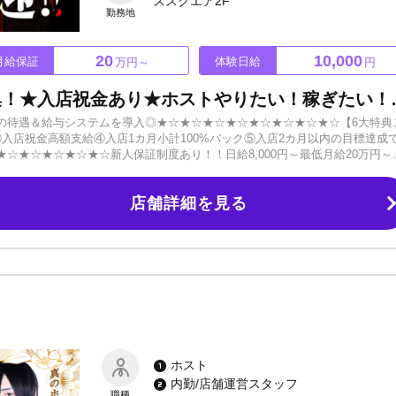
ススクエア2F
勤務地
20
10,000
月給保証
体験日給
万円～
円
事業拡大予定につき新人大募集！
の待遇＆給与システムを導入◎★☆★☆★☆★☆★☆★☆★☆★☆【6大特典
入店祝金高額支給④入店1カ月小計100%バック⑤入店2カ月以内の目標達成
☆★☆★☆★☆★☆新人保証制度あり！！日給8,000円～最低月給20万円～
も売れやすく稼ぎやすい環境です。経験豊富なスタッフが貴方をサポート！経
も大歓迎です！「容姿に自信がない」ホストに応募する前に悩んでしまう人
店舗詳細を見る
ンというわけではありません。入ってみれば「自分でもできるかも」と思え
していけます。芋っぽさが抜けないなら垢抜ける方法をお伝えします。必要
ういう自分になりたいのかです。やる気さえあれば僕たちがサポート致しま
ません！お酒が飲めなくてもOK！応募の秘密は全力で守らせていただけます
きること楽しみにお待ちしています。
ホスト
内勤/店舗運営スタッフ
職種