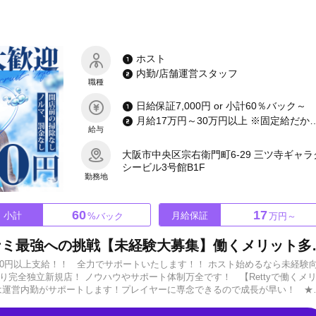
生さんも夢のために稼ぎながら環境を整えられます！ホストは今しかできま
しい！僕たちがお力になります。まずはご相談だけでもOKです☆お気軽にご
ホスト
内勤/店舗運営スタッフ
職種
日給保証7,000円 or 小計60％バック～
月給17万円～30万円以上 ※
給与
大阪市中央区宗右衛門町6-29 三ツ寺ギャラ
シービル3号館B1F
勤務地
60
17
小計
月給保証
%バック
万円～
次に輝くのは君達だ！関西ミナミ最強へ
000円以上支給！！ 全力でサポートいたします！！ ホスト始めるなら未経験
より完全独立新規店！ ノウハウやサポート体制万全です！ 【Rettyで働くメ
とは運営内勤がサポートします！プレイヤーに専念できるので成長が早い！ ★
を感じることなく働けます！ ★まかない支給 →営業後に毎日まかない（お弁
ストの助けになると思います。 ★週休2日制・営業時間5時間 →無理のな