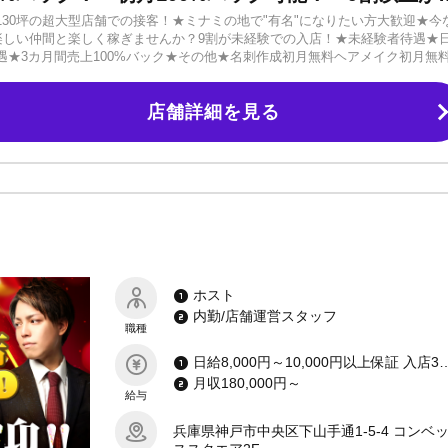
30坪の超大型店舗での接客！★ミナミの地で"有名"になりたい方大歓迎★今
可！楽しい仲間と楽しく稼ぎませんか？9割が未経験での入店！★未経験者待遇★
待遇★3カ月間売上100%バック★その他★名刺作成初月無料ヘアメイク初月無
る高収入で人生を充実させましょう☆✓お酒が飲めなくてもOK✓ノルマや罰
イケメンだから売れる」と思われていますが、売れている全員がイケメンとい
店舗詳細を見る
れるというのはなく、どちらかと言えばお客様に誠実に接する、従業員との
』が大切です！最初は自信がなくても大丈夫。アトムグループがホストの在
ていきますので、一緒に内側からイケメンになりましょう！遠方の方も大歓
の地で成功したい方、ぜひご応募ください！
ホスト
内勤/店舗運営スタッフ
職種
日給8,000円～10,000円以上保証 入店3カ月月給200,000円以上支給 入店1カ月小計100%バック
月収180,000円～
給与
兵庫県神戸市中央区下山手通1-5-4 コンベ