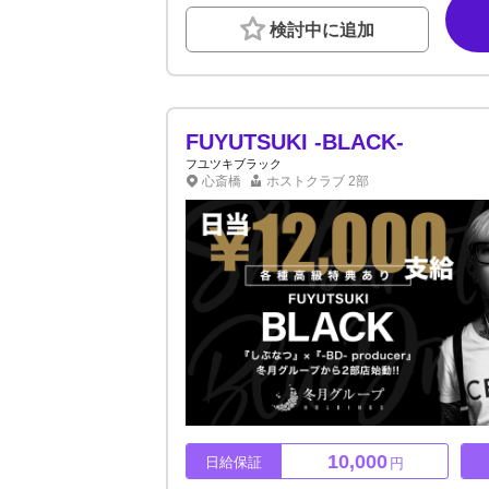
働き方で、仕事もプライベートも充実！ ★売り
検討中に追加
頼らなくてもしっかり稼げるようになります。
した教育体制のあるお店です。 体験入店随時
相談からでもOK！ ご応募お待ちしております
FUYUTSUKI -BLACK-
フユツキブラック
心斎橋
ホストクラブ
2部
10,000
日給保証
円