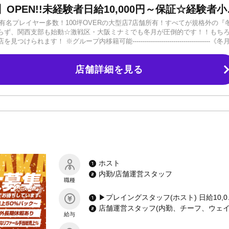
冬月グループ関西支部【2号店】O
VER有名プレイヤー多数！100坪OVERの大型店7店舗所有！すべてが規格外の『
らず、関西支部も始動☆激戦区・大阪ミナミでも冬月が圧倒的です！！もち
 ※グループ内移籍可能--------------------------------------《冬
業界一の教育システム◆業界を超えたメディア力◆業界トップクラスの規模◆業
様々な優良企業との太いパイプを持ち、健全な運営を行っています！当グル
店舗詳細を見る
んでいます。--------------------------------------「自分でも大
多いでしょう。当グループは8割のホストが未経験で始めています。これまでに
なら心配はいりません！圧倒的なブランド力と全店舗へ行う育成制度により
良いだけがホストではありません！（やる気重視）✓ お酒の飲めないホストも
性を尊重致します！✓ ハートマネジメントを意識しているので体育会系の上下
来にも不安はありません！まずはその目で、肌で《働きやすさ》《稼ぎやすさ
ンあり■1日体験も大歓迎未経験の方、経験者の方どちらも大歓迎です。ご応募
ホスト
内勤/店舗運営スタッフ
職種
▶プレイングスタッフ(ホスト) 日給10
給与