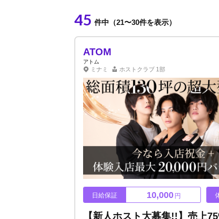
45
件中（21〜30件を表示）
ATOM
アトム
ミナミ
ホストクラブ
1部
10,000
日給保証
円