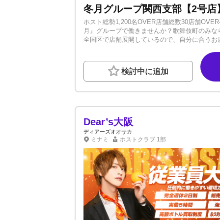
ホスト総勢1,200名OVER店舗総数30店舗O
月』グループで働きませんか？歌舞伎町のみな
全国区で店舗展開しているので、自分に合うお店を見つけられます！
ループはココが違う!!》◆業界一の組織力◆
一のバックアップ◆業界の最先端をいく経営力
に関わる全ての人が働きやすい環境になるよう日々環境改善に取り組
検討中に追加
かな...？」入店するにあたって感じる不安は
くの人気プレイヤーを輩出した実績のある冬月
期間で売上を作れる環境です。✓ ルックスが
数在籍しています！✓ スーツ義務化なし。個
係は存在しません！✓ 独立支援で引退後の将
を実感してみてください。■体入ショートプラ
Dear’s大阪
つでもお待ちしております！
ディアーズオオサカ
ミナミ
ホストクラブ
1部