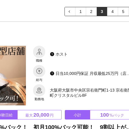
1
2
3
4
5
ホスト
職種
日当10,000円保証 月収最低25万円（店売上上が
給与
大阪府大阪市中央区宗右衛門町1-13 宗右衛
町クリスタルビル8F
勤務地
20,000
100
体験日給
小計
最大
円
%バック
【新人ホスト大募集!!】売上75%バック！ 初月100%バ