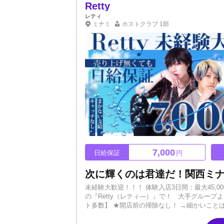
ラン経営など。開業までの支援があるので、学
Retty
ん！だからこそ、チャンスを無駄にしないで欲
レティ
募・お問い合わせください！
ミナミ
ホストクラブ
1部
7,000
日給保証
円
未経験大歓迎！！！ 体験入店3日間：最大45,
の『Retty（レティ―）』で！ 大手グループ
ト多数】 ★開店前の掃除なし！ →細かいこ
ルマ、罰金、キャッチなし！ →プレッシャー
当）を支給しています！食費が浮くので新人キャ