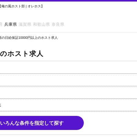
俺の風ホスト部 | オレホス】
府
兵庫県
滋賀県
和歌山県
奈良県
西の日給保証10000円以上のホスト求人
上のホスト求人
上
いろんな条件を指定して探す