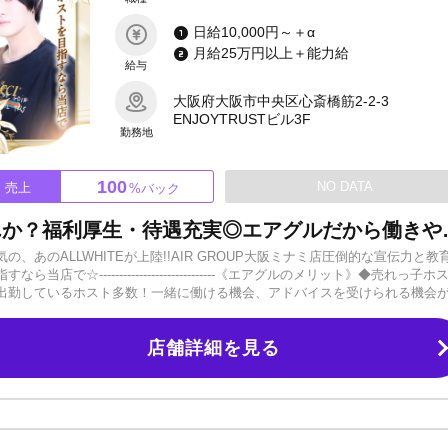
日給10,000円～＋α
月給25万円以上＋能力給
給与
大阪府大阪市中央区心斎橋筋2-2-3
ENJOYTRUSTビル3F
勤務地
100
NO DATA
売上
%バック
「真のホスト」を目指しませんか？福利厚生・待
あのALLWHITEが上陸!!AIR GROUP大阪ミナミ店圧倒的な宣伝力と教
☆-----------------------------《エアグルのメリット》◆売れっ子ホ
出勤しているホスト多数！一緒に働ける機会、アドバイスを受けられる機会
は行っていません。飲まずに稼いでいるホストもエアグルにはたくさんいます
など風通しの良い環境です。先輩が絶対という理不尽な上下関係はありませ
店舗詳細を見る
ありません。日給10,000円保証＋各種バックで初月から稼げます。◆誰で
ピード昇格も可能！経験年数ではなくやる気次第になります。◆トラブル迅
ラブル対応にあたります。「移籍させてくれない」など経験者の方もお気軽
--------新人でも以下の費用はいただいてません。・レンタルスーツ・名刺作成費用・宣材撮影
！《こんな不安も安心！》ホストは寿命が短くその先の人生に不安をいただ
たあとのサポート体制も充実しています。独立してBAR経営、FC展開、レス