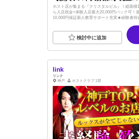
ホスト店が集まる『クリスタルビル』！総面積1
ら入店祝金+体験入店最大20,000円バック
10,000円保証新人教育サポート充実★経験者
生プランもご用意しております！学業と夢のあ
なし✓日払い/バンス制度ありホストはよく「
わけではありません。顔が良いからホストで売
検討中に追加
ムワークを大事にするなど、『人としての魅力
方、振る舞い、人間性の成長など少しずつ教え
寮完備で手ぶらでもホストになれます！ミナミ
link
リンク
神戸
ホストクラブ
1部