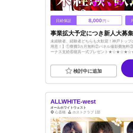
8,000
日給保証
円～
未経験者、経験者どちらも大歓迎！神戸トップ
用意！】①寮費3カ月無料②パネル撮影費無料③
ーナス支給⑥寝具一式プレゼント★☆★☆★☆★
張り次第では保証給UPもあります◎新人さん
ノウハウを学べるので、更なる高みを目指す方
ます。この業界では売れている人が全員イケメ
検討中に追加
思います。ルックスに自信がなくても今後改善
は何を目指したいか、何を成し遂げたいか。ど
ーーーーーーーーーーーーーノルマ・罰金あり
まずはご応募・お問い合わせください。お話で
ALLWHITE-west
オールホワイトウェスト
心斎橋
ホストクラブ
1部