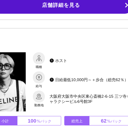
店舗詳細を見る
上げ無くても日給保証7,000円 →ご新規のお客様に全員つけますので、保証
 その他待遇色々！ 未経験で入店しても、必ず成長を感じられるようなきち
募集中！！ 3日間でお店の雰囲気を確かめてみてください。 まずはご質問や
！！
ホスト
職種
給与
大阪府大阪市中央区東心斎橋2-6-15 三ツ寺
ャラクシービル6号館3F
勤務地
100
62
小計
総売上
%バック
%バック