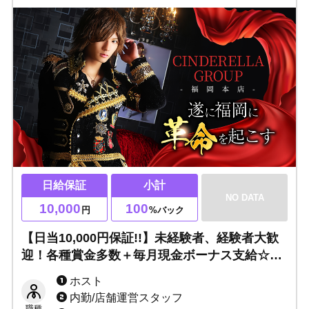
日給保証
小計
NO DATA
10,000
100
円
%バック
【日当10,000円保証!!】未経験者、経験者大歓
迎！各種賞金多数＋毎月現金ボーナス支給☆ノ
ンアル営業OK・ノルマなし・日払いOK。寮は
ホスト
徒歩圏内で即日入居可能です！24時間応募OK♪
内勤/店舗運営スタッフ
職種