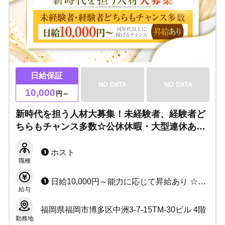
日給保証
NO DATA
NO DATA
10,000
円～
新時代を担う人材大募集！未経験者、経験者ど
ちらもチャンス多数☆公休休暇・大型連休あ
り！朝ホスを一緒に盛り上げませんか？
ホスト
職種
日給10,000円～能力に応じて昇給あり ☆賞金多数あり
給与
福岡県福岡市博多区中洲3-7-15TM-30ビル 4階
勤務地