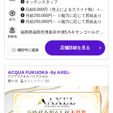
キッチンスタッフ
日給6,000円（売上によるスライド制） +指名料+総売上バック+各種賞金+毎週現金ボーナスあり ☆未経験者3カ月間日当10,000円保証 ☆経験者3カ月間小計100%バック
月給250,000円～ ☆能力に応じて昇給あり
給与
月給250,000円～ ☆能力に応じて昇給あり
福岡県福岡市博多区中洲5-5-9 サンゴールデンビル3F
勤務地
店舗詳細を見る
検討中に追加
ACQUA FUKUOKA -by AXEL-
アクアフクオカ バイアクセル
中洲
ホストクラブ
2部