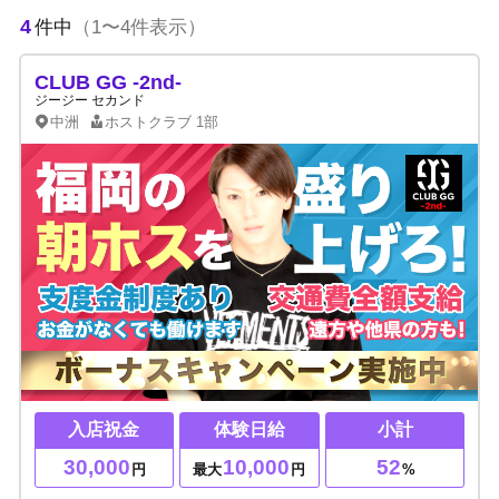
4
件中
（1〜4件表示）
CLUB GG -2nd-
ジージー セカンド
中洲
ホストクラブ
1部
入店祝金
体験日給
小計
30,000
10,000
52
円
最大
円
%