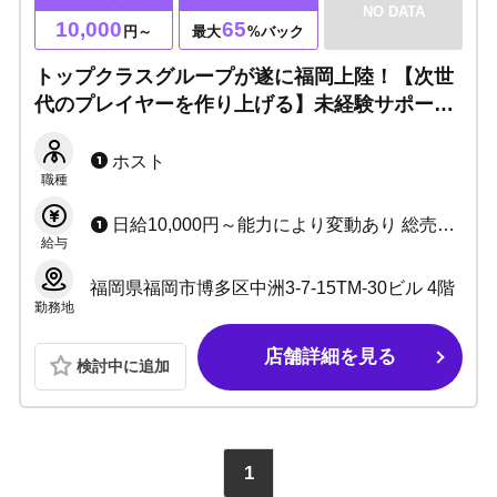
NO DATA
10,000
65
円～
最大
%バック
トップクラスグループが遂に福岡上陸！【次世
代のプレイヤーを作り上げる】未経験サポート
体制抜群！圧倒的広告力、知名度で人気ホスト
へと生まれ変わります☆移籍者には総額1億円
ホスト
職種
もご用意！！
日給10,000円～能力により変動あり 総売上スライド45％～最大65％ ☆1カ月ごとの昇給あり ☆各種賞金あり
給与
福岡県福岡市博多区中洲3-7-15TM-30ビル 4階
勤務地
店舗詳細を見る
検討中に追加
1