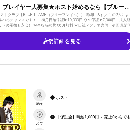
＼未経験特化型ホストクラブ／ プレイヤー大募集★ホスト始めるなら【ブルーフレイム】▶人気プレイヤー輩出実績あり！地域トップクラスの給与システムと待遇です！！
ストクラブ【BLUE FLAME（ブルーフレイム）】 黒崎臣＆仁人この2人によ
チャンスです！！ 初月日給保証▶10,000円 永久保証▶7,000円 法人
（終電後も安心） 💎今なら寮費3カ月無料 💎自社スタジオ完備（初回撮影
護士がいます（移籍相談OK） 💎運営スタッフも募集中（月給25万～/社保完
心してご応募ください。※もちろん経験者さんも大歓迎！ 面接だけでも大丈夫
店舗詳細を見る
ずはご連絡お待ちしております。
ホスト
職種
給与