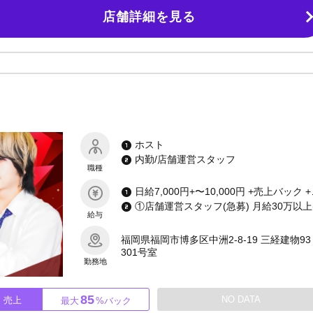
化で未経験でも安心。先輩が丁寧にサポートしますのでやる気をもってきてくだ
店舗詳細を見る
もOK！当店では人間関係を一番大事にしています。全員が協力して働きやす
が飲めない方は周りがサポートいたします。遠方や他県からもご応募も大歓
。いつでもご応募お待ちしております！
ホスト
内勤/店舗運営スタッフ
職種
日給7,000円+〜10,000円 +売上バック +賞金
給与
福岡県福岡市博多区中洲2-8-19 三経建物93 
301号室
勤務地
85
NO DATA
売上
最大
%バック