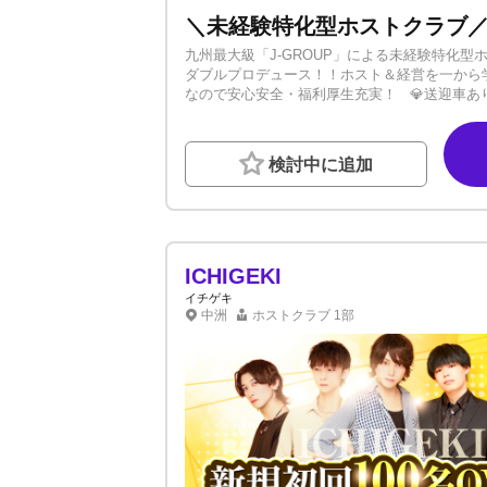
九州最大級「J-GROUP」による未経験特化型ホ
ダブルプロデュース！！ホスト＆経営を一から学べる
なので安心安全・福利厚生充実！ 💎送迎車あり
料） 💎名刺・ヘアメイク代初月無料 💎顧問弁
etc… 未経験から始めた仲間ばかりなので安
す！ ぜひ当店にご応募・ご相談ください。 ま
検討中に追加
ICHIGEKI
イチゲキ
中洲
ホストクラブ
1部