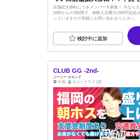
店舗拡大移転につきメンバー大募集！ 今なら入店
20時からの3時間で、体験入店費10,000円支
っていますので気軽にお問い合わせください。
籍中で移籍を検討している方、 ぜひ一度ご相談
【寮費永久無料】 お店から徒歩５分圏内に寮
きます！ まずはLINEよりお気軽にご応募・ご相談くださ
検討中に追加
ト以外の職種も募集中です。 ★アドバイザー希
ルバイト） など… お気軽にご相談ください
ストからのステップアップの道もあります！ GG
社員旅行なども充実！ 人生は一度きり！ ぜひ
CLUB GG -2nd-
ジージー セカンド
中洲
ホストクラブ
1部