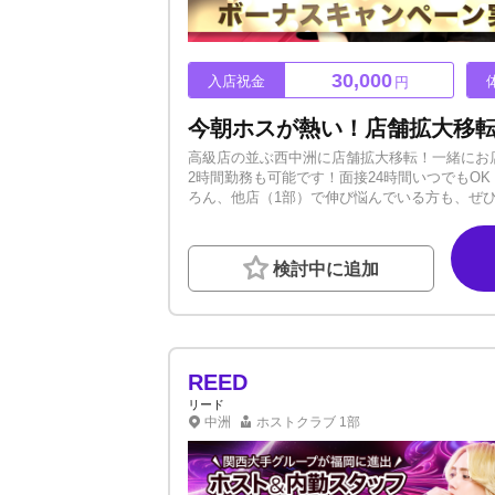
30,000
入店祝金
円
高級店の並ぶ西中洲に店舗拡大移転！一緒にお店
2時間勤務も可能です！面接24時間いつでもOK！
ろん、他店（1部）で伸び悩んでいる方も、ぜ
も大丈夫！客層・ご新規様の数・お客様単価が
す！GGgroupだからこそできる高バック・好待
募・お問合せください。
検討中に追加
REED
リード
中洲
ホストクラブ
1部