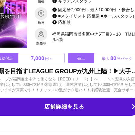
キッチンスタッフ
職種
固定給7,000円～最大10,000円 ・歩合もあり ★完全日払
■スタイリスト 応相談 ■ホールスタッフ(ボー
応相談
給与
福岡県福岡市博多区中洲5丁目3－18 TM1
ル5階
勤務地
7,000
80
日給保証
売上
円～
最大
%バック
＼1日体験料15,000円／全国制覇を目指すLEAGUE GROUPが九州上陸！▶大手のノウ
大手グループが福岡進出中洲で働くなら【REED（リード）】へ！！ ＼＼驚異の入
して5,000円支給!! ②毎週1度、週末営業代として10,000円支給!! そして
は思いますが真実です！！チャンスの数がケタ違い！！未経験歓迎・完全サポー
もらえます）✅暴力等一切なし、慰安旅行、レクリエーションあり etc… 
店舗詳細を見る
入店後の給料体制に／ ＼絶対の自信あり／ 当店は「保証」ではなく「固定給」制
ください。 ゜+.――゜+.――゜+.――゜+.―― ゜ 最初は誰もが未経験！
！ ※経験者・移籍希望者も大歓迎！ ご応募・ご相談お待ちしております！