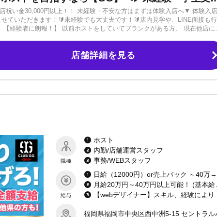
祝い金30,000円以上！！ 未経験・不安な方はまずは体験入店へ▼ 体験入
給させていただきます！🔰未経験でも大丈夫です！🔰店内見学や、LINE面接も
 【経験者に朗報！】 以前ホストをしていてブランクがある方、 現在他店に
ください！ 今なら小計100%バックシステム等、高待遇でお待ちしておりま
完備、寮費無料！ 福岡までの交通費も全額負担！ 新生活を安心してスタート
店舗詳細を見る
い！ *:..。..。..:*:..。..。..:* GG Groupでは事業拡大のため、
望者 ★ヘアメイクアーティスト ★webデザイナー ★内勤/ホールスタッフ
。 系列店舗でバー、カフェ、海外にダイビングショップも展開しているので
 Groupは【仕事も遊びにも本気です】 年に2回の半期会や、国内・海外へ
当店『GG』へご応募ください！
ホスト
内勤/店舗運営スタッフ
事務/WEBスタッフ
職種
月給20万円～40万円
【webデザイナー】スキル、経験によ
給与
福岡県福岡市中央区西中洲5-15 セントラル