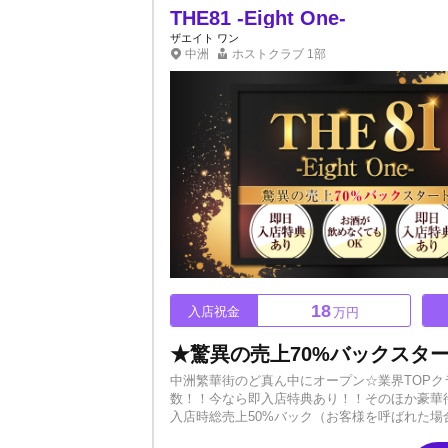
THE81 -Eight One-
ザエイト ワン
中洲
ホストクラブ
1部
18
入店祝金
万円
中洲繁華街のど真ん中にオープン☆業界TOPク
数！！今なら即入店特典あり！！そのほか豪華
入店時総売上50%バック（お客様を呼ばれた
の多いお店がいいそのすべてを叶えられるのが