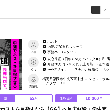
1
2
ホスト
内勤/店舗運営スタッフ
事務/WEBスタッフ
職種
月給20万円～40万円
webデザイナー：スキル、経験により応相談 ヘアメ
給与
福岡県福岡市中央区西中洲5-15 セントラル
ークタワー 1F
勤務地
52
10,000
小計
体験日給
%
円～
ついに店舗拡大移転！！中洲でホストを目指すなら【GG】へ▶未経験・学生支持率トップク