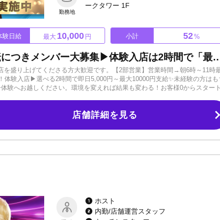
ークタワー 1F
勤務地
10,000
52
体験日給
小計
最大
円
%
今朝ホスが熱い！店舗拡大移転につきメンバー大募集▶体験入店は2時間で「最大
を盛り上げてくださる方大歓迎です。【2部営業】営業時間→朝6時～11時
体験入店▶選べる2時間で即日5,000円～最大10000円支給✨未経験の方はも
ひ体験へお越しください。環境を変えれば結果も変わる！お客様0からスター
他店と違うので、チャンス豊富＆入店後（移籍後）に化けるキャストも多い
遇で、あなたのホスト人生をサポートします！ぜひ「CLUB GG-2nd-」へご応
店舗詳細を見る
ホスト
内勤/店舗運営スタッフ