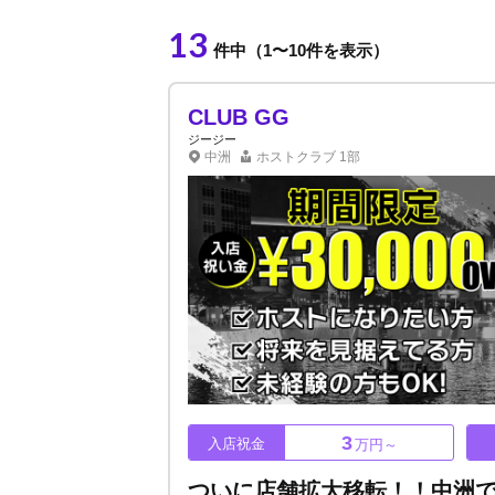
13
件中（1〜10件を表示）
CLUB GG
ジージー
中洲
ホストクラブ
1部
3
入店祝金
万円～