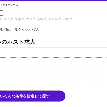
部 | オレホス】
縄
県
長崎県
熊本県
大分県
宮崎県
鹿児島県
沖縄県
縄の日払い・週払いのホスト求人
いのホスト求人
いろんな条件を指定して探す