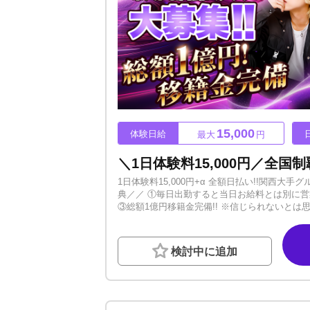
15,000
体験日給
最大
円
1日体験料15,000円+α 全額日払い!!関西
典／／ ①毎日出勤すると当日お給料とは別に営業代と
③総額1億円移籍金完備!! ※信じられないと
します！ ＼ 選ばれているのには理由がある ／ ✅3ヶ月間携帯代支給 ✅寮あり・3ヶ月間は寮費無料！✅自由出勤だから週1か
らでも同じ給与体制✅永久固定給（固定給は必ず
+.――゜+.――゜+.――゜+.―― ゜ ＼
検討中に追加
です！ 固定給は永久に無くなりませんのでご安心
ひその第一歩を、当店で踏み出してください！