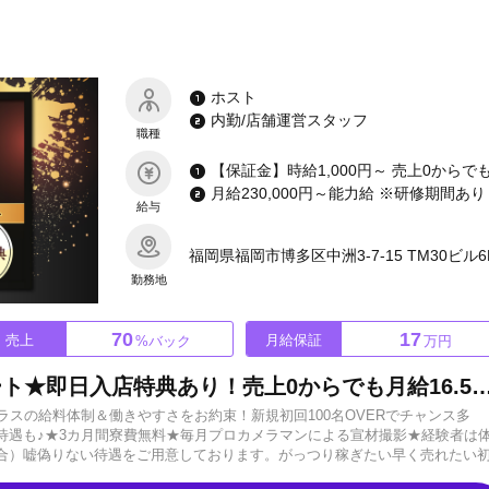
ホスト
内勤/店舗運営スタッフ
職種
給与
福岡県福岡市博多区中洲3-7-15 TM30ビル6
勤務地
70
17
売上
月給保証
%バック
万円
★驚異の売上70%バックスタート★即日入店特典あり！売上0からでも月給16.5万円！お酒が飲めなくてもOK◎学生・アルバイトOK◎新規初回100名オーバ
ラスの給料体制＆働きやすさをお約束！新規初回100名OVERでチャンス多
待遇も♪★3カ月間寮費無料★毎月プロカメラマンによる宣材撮影★経験者は
場合）嘘偽りない待遇をご用意しております。がっつり稼ぎたい早く売れたい
当店です！！安心・安定の給料システム！▶バック率驚異の70%スタート▶