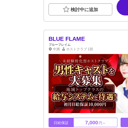
0でも月給16,5万円！仕事内容はマニュアル
い！お酒が飲めなくてもOK！話すのが苦手で
検討中に追加
店作りをしているので心配はいりません。お酒
まずは体験入店でお店の雰囲気をみてください
BLUE FLAME
ブルーフレイム
中洲
ホストクラブ
1部
7,000
日給保証
円～