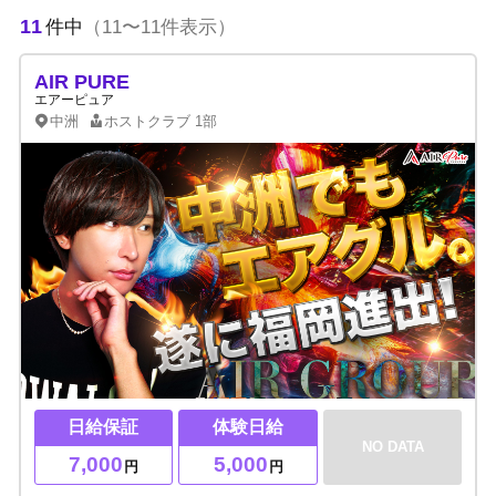
11
件中
（11〜11件表示）
AIR PURE
エアーピュア
中洲
ホストクラブ
1部
日給保証
体験日給
NO DATA
7,000
5,000
円
円