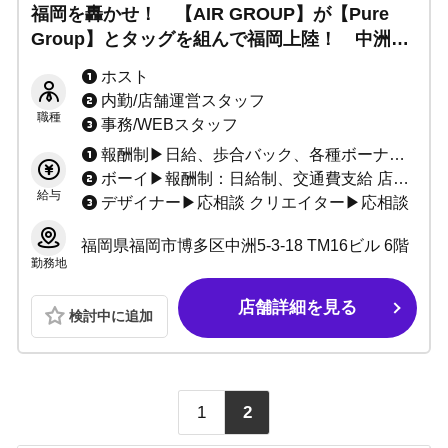
福岡を轟かせ！ 【AIR GROUP】が【Pure
Group】とタッグを組んで福岡上陸！ 中洲屈
指の報酬システム▶福岡最速で稼ぎたいなら
ホスト
『AIR PURE』へ！！
内勤/店舗運営スタッフ
職種
事務/WEBスタッフ
報酬制▶日給、歩合バック、各種ボーナスあり
ボーイ▶報酬制：日給制、交通費支給 店舗運営スタッフ▶月給制：社会保険完備、交通費支給、賞与有 ヘアメイク▶応相談
給与
デザイナー▶応相談 クリエイター▶応相談
福岡県福岡市博多区中洲5-3-18 TM16ビル 6階
勤務地
店舗詳細を見る
検討中に追加
1
2