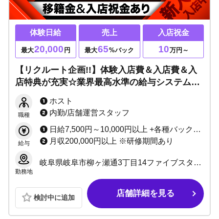
体験日給
売上
入店祝金
20,000
65
10
最大
円
最大
%バック
万円～
【リクルート企画!!】体験入店費＆入店費＆入
店特典が充実☆業界最高水準の給与システム・
未経験安心の保証制度あり！お酒NGでも意欲
ホスト
があればOK！
内勤/店舗運営スタッフ
職種
日給7,500円～10,000円以上 +各種バックor売上大計45％～65％バック ☆各種ボーナスあり
月収200,000円以上 ※研修期間あり
給与
岐阜県岐阜市柳ヶ瀬通3丁目14ファイブスタービル3F
勤務地
店舗詳細を見る
検討中に追加