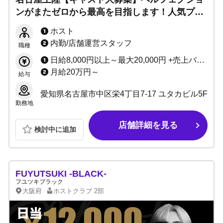
ンがまたゼロから最高を目指します！人気プレ
イヤーの完全サポートで未経験でも安心！
ホスト
内勤/店舗運営スタッフ
職種
日給8,000円以上～最大20,000円 +売上バック +各種賞与
月給20万円～
給与
愛知県名古屋市中区栄4丁目7-17 ユタカビル5F
勤務地
店舗詳細を見る
検討中に追加
FUYUTSUKI -BLACK-
フユツキブラック
大阪府
ホストクラブ
2部