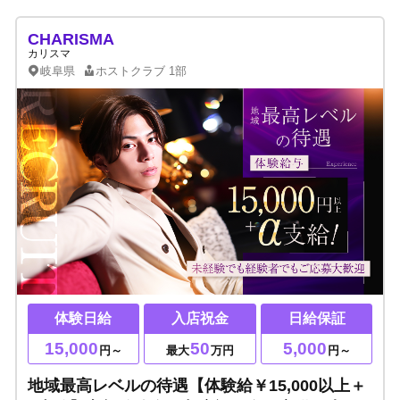
CHARISMA
カリスマ
岐阜県
ホストクラブ
1部
体験日給
入店祝金
日給保証
15,000
50
5,000
円～
最大
万円
円～
地域最高レベルの待遇【体験給￥15,000以上＋