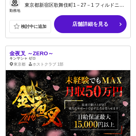
東京都新宿区歌舞伎町1－27－1 フィルドニアビルB2 B3
勤務地
店舗詳細を見る
検討中に追加
金夜叉 ～ZERO～
キンヤシャ ゼロ
東京都
ホストクラブ
1部