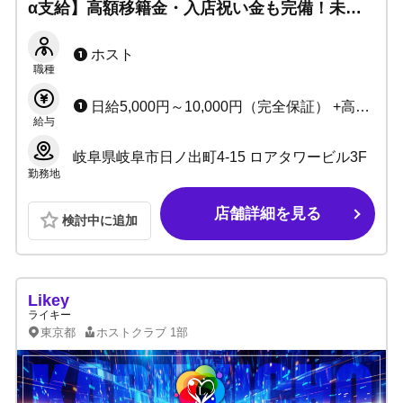
α支給】高額移籍金・入店祝い金も完備！未経
験でも経験者でもしっかりプロデュースいたし
ます！アットホームで好待遇だから安心！
ホスト
職種
日給5,000円～10,000円（完全保証） +高額売上バック +レギュラー手当あり +その他、各種手当あり
給与
岐阜県岐阜市日ノ出町4-15 ロアタワービル3F
勤務地
店舗詳細を見る
検討中に追加
Likey
ライキー
東京都
ホストクラブ
1部