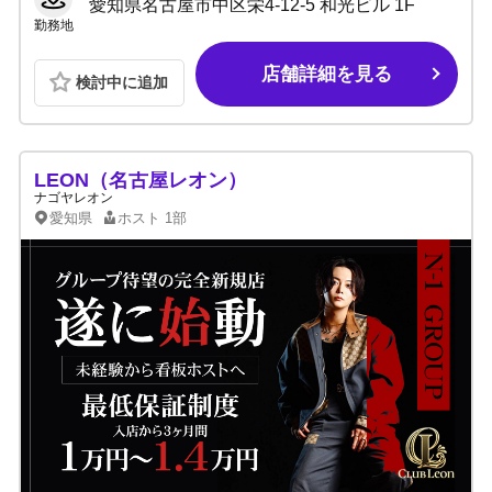
愛知県名古屋市中区栄4-12-5 和光ビル 1F
勤務地
店舗詳細を見る
検討中に追加
LEON（名古屋レオン）
ナゴヤレオン
愛知県
ホスト
1部