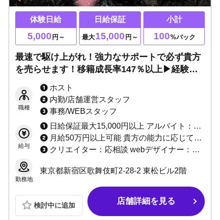
体験日給
日給保証
小計
5,000
15,000
100
円～
最大
円～
%バック
最速で駆け上がれ！強力なサポートで必ず貴方
を売らせます！移籍成長率147％以上▶経験者3
カ月総売100％バック！未経験でもMAX月収50
ホスト
万円！必要なのは貴方の本気と情熱です！
内勤/店舗運営スタッフ
職種
事務/WEBスタッフ
日給保証最大15,000円以上 アルバイト：最大時給2,000円！
月給50万円以上可能 貴方の能力に応じてお給料+α致します！
給与
クリエイター：応相談 webデザイナー：応相談
東京都新宿区歌舞伎町2-28-2 東松ビル2階
勤務地
店舗詳細を見る
検討中に追加