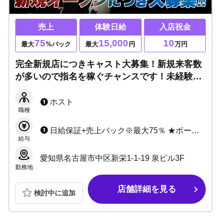
売上
体験日給
入店祝金
75
15,000
10
最大
%バック
最大
円
万円
完全新規店につきキャスト大募集！新規来客数
が多いので指名を稼ぐチャンスです！未経験者
積極採用＆空きポスト多数につき経験者も大歓
迎！名古屋新栄で稼ぐならAsteriaが熱い！！
ホスト
職種
日給保証+売上バック※最大75％ ★ボーナスも多数あり ★日払い制度あり ★罰金ノルマ一切無し
給与
愛知県名古屋市中区新栄1-1-19 泉ビル3F
勤務地
店舗詳細を見る
検討中に追加