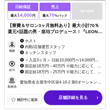
日給保証
売上
NO DATA
14,000
70
最大
円
最大
%バック
【寮費＆サロン3ヶ月無料あり】最大小計70％
還元×話題の男・皇珀プロデュース！『LEON』
で未経験から看板ホストへ！
ホスト
内勤/店舗運営スタッフ
職種
キッチンスタッフ
＜入店3ヶ月＞ 日給10,000円〜14,000円保証 or 歩合小計70% +各種賞金 ↓ ＜入店4ヶ月以降＞ 日給7,000円〜9,000円＋歩合最大70% ※歩合給、賞金などの詳細は、面接時にご説明いたします！
固定給18万円～40万円 ※能力に応じて、研修期間あり。
給与
固定給18万円～25万円 ※能力に応じて、研修期間あり。
愛知県名古屋市中区栄4-10-2 第6オーシャンビル 6F
勤務地
店舗詳細を見る
検討中に追加