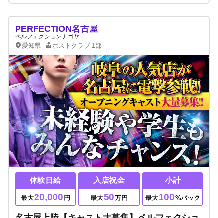
PERFECTION名古屋
ペルフェクションナゴヤ
愛知県
ホストクラブ
1部
体験日給
入店祝金
小計
20,000
50
100
最大
円
最大
万円
最大
%バック
名古屋上陸【キャスト大募集】ペルフェクショ