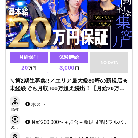
月給保証
体験時給
NO DATA
20
3,000
万円
円
＼第2期生募集!!／エリア最大級80坪の新規店★
未経験でも月収100万超え続出！【月給20万円
保証×経験者小計100％バック】上京支援＆売れ
っ子セミナーであなたの夢を全面バックアッ
ホスト
職種
プ！
月給200,000〜＋歩合＋新規同伴枝フルバック 例: 月給200,000 +20,000（売上バック） +10,000（指名バック） +6,000（新規） +3,000（同伴） +3,000（枝） ＝242,000
給与