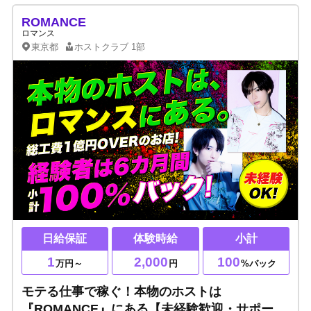
ROMANCE
ロマンス
東京都
ホストクラブ
1部
日給保証
体験時給
小計
1
2,000
100
万円～
円
%バック
モテる仕事で稼ぐ！本物のホストは
『ROMANCE』にある【未経験歓迎・サポート