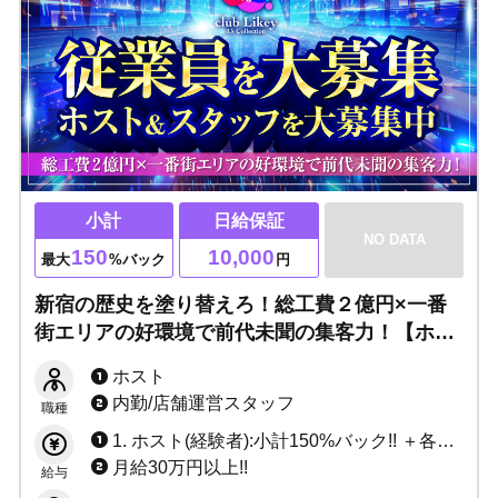
小計
日給保証
NO DATA
150
10,000
最大
%バック
円
新宿の歴史を塗り替えろ！総工費２億円×一番
街エリアの好環境で前代未聞の集客力！【ホス
ト＆スタッフ大募集】Likey（ライキー）は働
ホスト
きやすさを徹底追及！
内勤/店舗運営スタッフ
職種
1. ホスト(経験者):小計150%バック!! ＋各種賞金多数!! 2. ホスト(未経験):日給10,000円 ＋ 各種賞金多数!!
月給30万円以上!!
給与