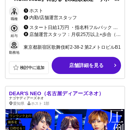
体制充実】25年の信頼と実績のお店だから初め
ホスト
てでも安心！最高レベルの環境でお待ちしてま
内勤/店舗運営スタッフ
職種
す！
スタート日給1万円 ・指名料フルバック ・総売上40〜55%バック ・各種賞金、皆勤手当あり
店舗運営スタッフ：月収25万以上+歩合（昇給あり） ウェイター：時給1,350円以上/昇給あり（終電あり、交通費支給）
給与
東京都新宿区歌舞伎町2-38-2 第2メトロビルB1
勤務地
店舗詳細を見る
検討中に追加
DEAR'S NEO（名古屋ディアーズネオ）
ナゴヤディアーズネオ
愛知県
ホスト
1部