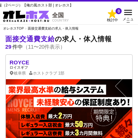
の風ホスト部 | オレホス】
0
全国
メニュ
検討中
COUNTRY
ー
オレホスTOP
面接交通費支給の求人・体入情報
面接交通費支給
の求人・体入情報
29
件中
（11〜20件表示）
ROYCE
ロイスギフ
岐阜県
ホストクラブ
1部