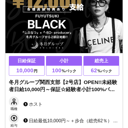
日給保証
小計
総売上
10,000
100
62
円
%バック
%バック
冬月グループ関西支部【2号店】OPEN!!未経験
者日給10,000円～保証☆経験者小計100%バッ
ク☆朝ホスの頂点を目指しましょう！やる気と
楽しむ気持ちがあればOK！！
ホスト
職種
日給最低10,000円～＋歩合（総売62％） ★各種賞金あり ★各種手当あり
給与