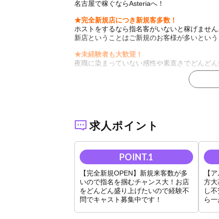
名古屋で稼ぐならAsteriaへ！
★完全新規店につき新規客多数！
ホストをするなら指名客がいないと稼げません
新店ということはご新規のお客様が多いという
★未経験者も大歓迎！
夜職に染まっていない感性や素直さでどんどん
・未経験でも日給保証あり
・寮費も最大3カ月無料
あなたが売れっ子ホストになるまで、収入面も
★アルバイトも大歓迎！
求人ポイント
急募中です！いきなりレギュラーホストになる
★新店につき空きポスト多数！
経験者の方はもちろん、頑張り次第で未経験の
【完全新規OPEN】新規来客数が多
【ア
入店祝い金制度あり
いので指名を掴むチャンス大！お店
方大
ただいまキャスト大募集中につき、
をどんどん盛り上げたいので経験不
し不
破格の特典をご用意いたしました！！
問でキャスト募集中です！
ら一
当店に入店していただいた方にはもれなく入店
入店と同時に輝けるステージがここにある！