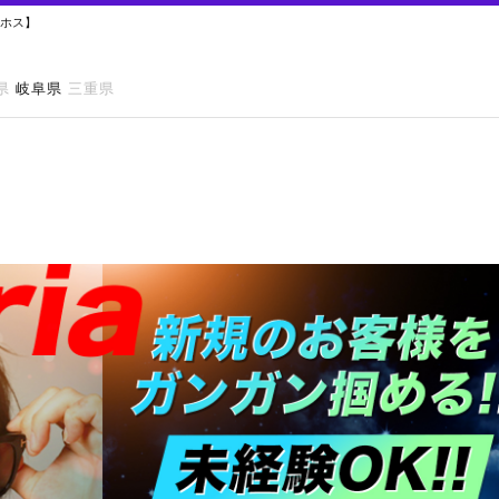
レホス】
県
岐阜県
三重県