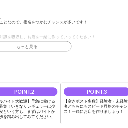
。
ことなので、指名をつかむチャンスが多いです！
知識を吸収し、お店を一緒に作っていってください！
もっと見る
生活面もお店がサポートいたします！！安心して飛び込んできてくださ
のは不安…という方はまずはアルバイトから！
方にもスピード昇格のチャンスがあります！！
ルバイト大歓迎】早急に働ける
【空きポスト多数】経験者・未経験
募集！いきなりレギュラーは少
者どちらにもスピード昇格のチャン
安という方も、まずはバイトか
ス！一緒にお店を作りましょう！
歩を踏み出してみてください。
祝い金を贈呈いたします。