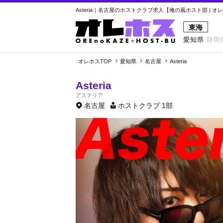
Asteria｜名古屋のホストクラブ求人【俺の風ホスト部 | オ
東海
愛知県
静岡
オレホスTOP
愛知県
名古屋
Asteria
Asteria
アステリア
名古屋
ホストクラブ
1部