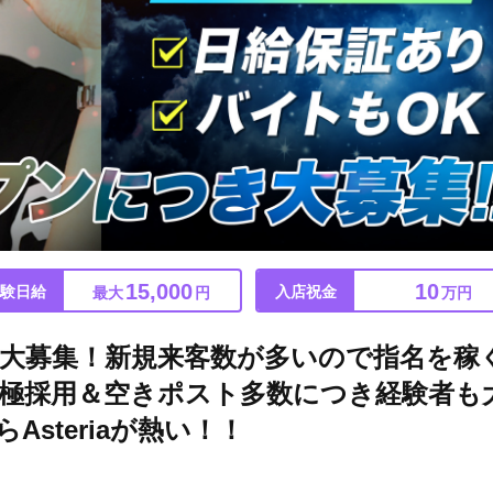
15,000
10
験日給
入店祝金
最大
円
万円
大募集！新規来客数が多いので指名を稼
極採用＆空きポスト多数につき経験者も
steriaが熱い！！