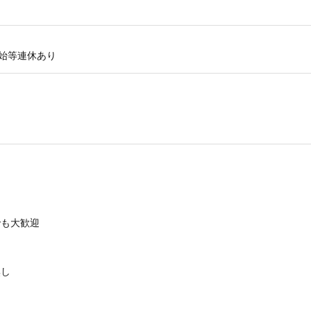
始等連休あり
でも大歓迎
り
無し
り