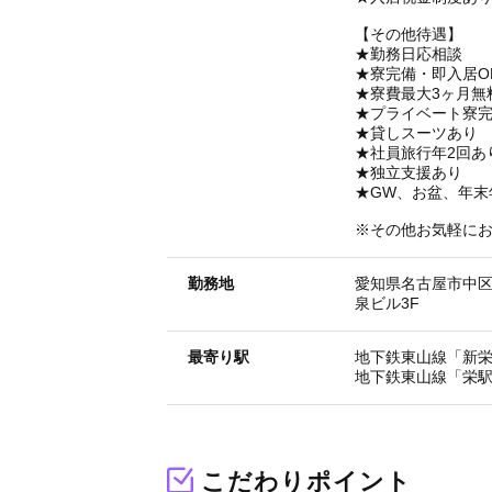
【その他待遇】
★勤務日応相談
★寮完備・即入居O
★寮費最大3ヶ月無
★プライベート寮
★貸しスーツあり
★社員旅行年2回あ
★独立支援あり
★GW、お盆、年末
※その他お気軽に
勤務地
愛知県名古屋市中区新
泉ビル3F
最寄り駅
地下鉄東山線「新栄
地下鉄東山線「栄駅
こだわりポイント