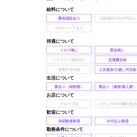
給料
最低保証あり
待遇
ノルマ無し
罰金無し
交通費支給
上京資金/引越し代支給
生活
寮あり（相部屋）
寮あり（個室/個人寮）
お店
歓迎
未経験者歓迎
30代以上歓迎
勤務条件