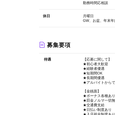
勤務時間応相談
休日
月曜日
GW、お盆、年末年
募集要項
待遇
【応募に関して】
★初心者大歓迎
★経験者優遇
★短期間OK
★長期間優遇
★アルバイトから
【金銭面】
★ボーナス各種あ
★罰金ノルマ一切
★交通費支給
★日払い制度あり
★入店祝金制度あ