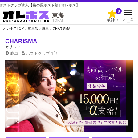
求人【俺の風ホスト部 | オレホス】
0
東海
メニュ
検討中
TOKAI
ー
オレホスTOP
岐阜県
岐阜
CHARISMA
CHARISMA
カリスマ
岐阜
ホストクラブ
1部