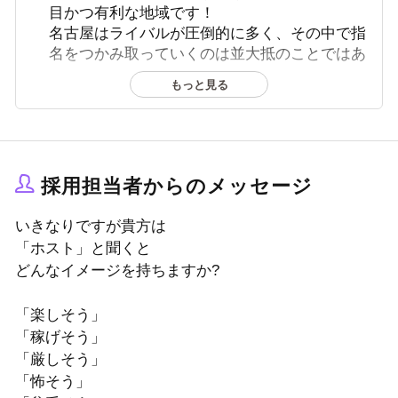
目かつ有利な地域です！
名古屋はライバルが圧倒的に多く、その中で指
名をつかみ取っていくのは並大抵のことではあ
りません。
もっと見る
岐阜は柳ケ瀬や金津園といった歓楽街を抱えつ
つも、ホストクラブがそれほど多くないのがポ
イント。
お金を持っている女性は多いのにホストクラブ
採用担当者からのメッセージ
が少ないのでバランスがよく、新規や指名客の
チャンスが多く頑張りが売上に繋がりやすい街
いきなりですが貴方は
です。
「ホスト」と聞くと
どんなイメージを持ちますか?
「楽しそう」
「稼げそう」
「厳しそう」
「怖そう」