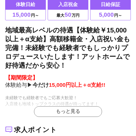
体験日給
入店祝金
日給保証
15,000
50
5,000
円～
最大
万円
円～
地域最高レベルの待遇【体験給￥15,000
以上＋α支給】高額移籍金・入店祝い金も
完備！未経験でも経験者でもしっかりプ
ロデュースいたします！アットホームで
好待遇だから安心！
【期間限定】
体験給与▶
今だけ
15,000円以上＋α支給!!
未経験でも経験者でもご応募大歓迎！
入店後も地域トップクラスの待遇が待ってます！
もっと見る
日給5,000円～10,000円を完全保証
高額売上バック
各種ボーナスあり！
求人ポイント