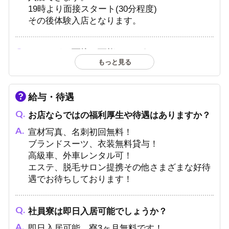
19時より面接スタート(30分程度)
その後体験入店となります。
オンライン面接は可能でしょうか？
もっと見る
可能です、お気軽にご連絡ください。
給与・待遇
遠方・他府県からの応募はできますか？
お店ならではの福利厚生や待遇はありますか？
遠方や名古屋からのご応募大歓迎です！寮もあ
ります！
宣材写真、名刺初回無料！
ブランドスーツ、衣装無料貸与！
高級車、外車レンタル可！
お酒が飲めないのですが、応募できますか？
エステ、脱毛サロン提携その他さまざまな好待
遇でお待ちしております！
お酒が飲めなくても大丈夫です！飲めなくて
も、お客様を楽しませるのがホストです。
社員寮は即日入居可能でしょうか？
即日入居可能、寮3ヶ月無料です！