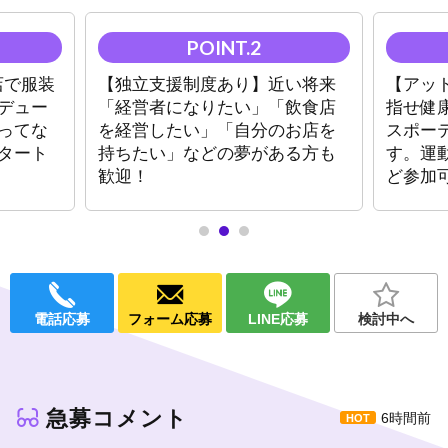
完全初心者でも大丈夫！
服装から髪型まで当店がすべてプロデュースします。
お酒が飲めなくてもOK！（お酒が飲めないホストも在籍してま
す）
店で服装
【独立支援制度あり】近い将来
【アッ
デュー
「経営者になりたい」「飲食店
指せ健
経験者の方ももちろん歓迎！
ってな
を経営したい」「自分のお店を
スポー
【高額移籍金】
タート
持ちたい」などの夢がある方も
す。運
100,000
円
～3,000,000
円
完備!！
歓迎！
ど参加
【入店祝い金】
30,000円～MAX〇〇円!!
当店は圧倒的新規数で柳ヶ瀬トップクラスの人気店！新人の方で
もすぐにお客様がつきます（チャンス大）！
▶罰金・強卓・ノルマなど一切なし！
電話応募
フォーム応募
LINE応募
検討中へ
▶強制的なキャッチ行為、理不尽な暴力もなし！
アットホームな店づくり、健康的なホストになれるお店です。
【親睦会あり】
月に一度、スポーティな親睦会を行っております。野球部、フッ
急募コメント
6時間前
トサル部、バスケ部、ゴルフ部など…好きな部に所属して好きな