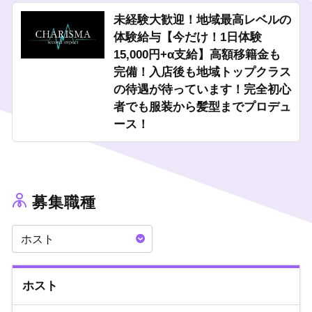
スポーツを楽しめます！
未経験大歓迎！地域最高レベルの
※スポーツが苦手な方でも、バーベキューやボウリング大会など
体験給与【今だけ！1日体験
の行事にも参加できるのでご安心ください。
15,000円+α支給】高額移籍金も
完備！入店後も地域トップクラス
1日体験入店実施中！
の待遇が待っています！完全初心
あなたの夢を実現させることが可能な当店で、一緒に夢を叶えま
しょう！
者でも服装から髪型までプロデュ
ース！
募集職種
ホスト
ホスト